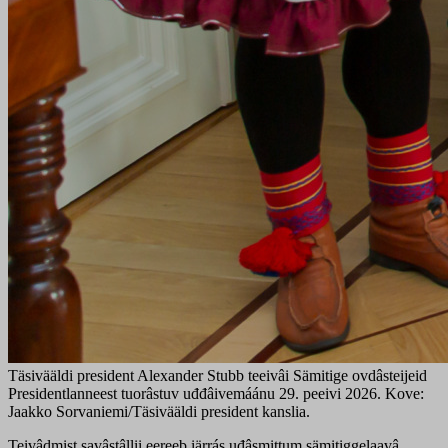
Täsivääldi president Alexander Stubb teeivâi Sämitige ovdâsteijeid
Presidentlanneest tuorâstuv uđđâivemáánu 29. peeivi 2026. Kove:
Jaakko Sorvaniemi/Täsivääldi president kanslia.
Teivâdmist savâstâllii eereeb iärrás uđâsmittum sämitiggelaavâ