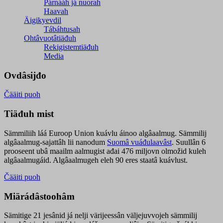
Párnááh já nuorah
Haavah
Äigikyevdil
Tábáhtusah
Ohtâvuotâtiäđuh
Rekigistemtiäđuh
Media
Ovdâsijđo
Čääiti puoh
Tiäđuh mist
Sämmiliih láá Euroop Union kuávlu áinoo algâaalmug. Sämmilij
algâaalmug-sajattâh lii nanodum
Suomâ vuáđulaavâst
. Suullân 6
prooseent ubâ maailm aalmugist ađai 476 miljovn olmožid kuleh
algâaalmugáid. Algâaalmugeh eleh 90 eres staatâ kuávlust.
Čääiti puoh
Miärádâstoohâm
Sämitige 21 jesânid já nelji värijeessân väljejuvvojeh sämmilij