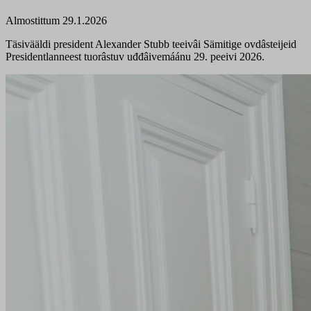
Almostittum 29.1.2026
Täsivääldi president Alexander Stubb teeivâi Sämitige ovdâsteijeid
Presidentlanneest tuorâstuv uđđâivemáánu 29. peeivi 2026.