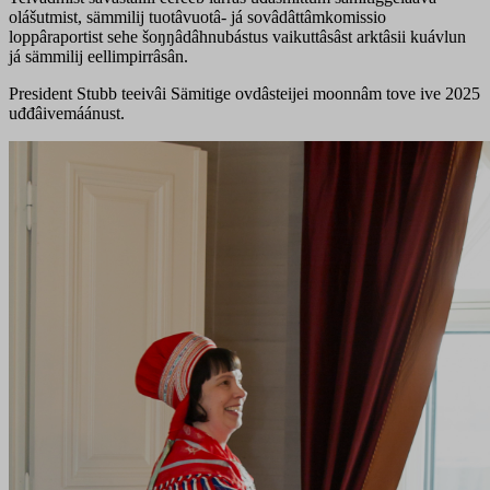
olášutmist, sämmilij tuotâvuotâ- já sovâdâttâmkomissio
loppâraportist sehe šoŋŋâdâhnubástus vaikuttâsâst arktâsii kuávlun
já sämmilij eellimpirrâsân.
President Stubb teeivâi Sämitige ovdâsteijei moonnâm tove ive 2025
uđđâivemáánust.