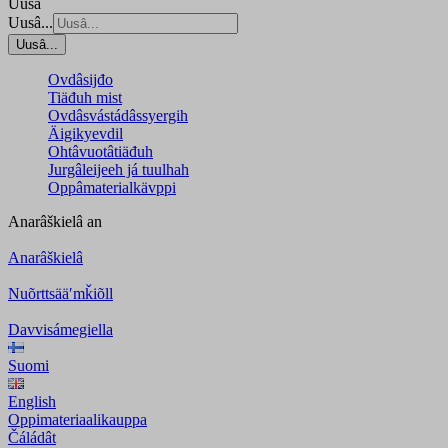
Uusâ
Uusâ...
Uusâ...
Ovdâsijđo
Tiäđuh mist
Ovdâsvástádâssyergih
Äigikyevdil
Ohtâvuotâtiäđuh
Jurgâleijeeh já tuulhah
Oppâmaterialkävppi
Anarâškielâ
an
Anarâškielâ
Nuõrttsääʹmǩiõll
Davvisámegiella
Suomi
English
Oppimateriaalikauppa
Čáládât