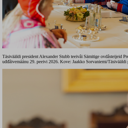
Täsivääldi president Alexander Stubb teeivâi Sämitige ovdâsteijeid Pr
uđđâivemáánu 29. peeivi 2026. Kove: Jaakko Sorvaniemi/Täsivääldi p