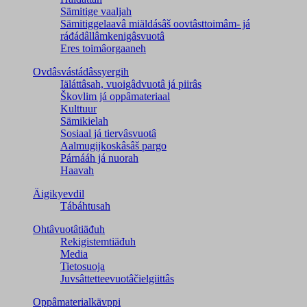
Sämitige vaaljah
Sämitiggelaavâ miäldásâš oovtâsttoimâm- já
ráđádâllâmkenigâsvuotâ
Eres toimâorgaaneh
Ovdâsvástádâssyergih
Iäláttâsah, vuoigâdvuotâ já piirâs
Škovlim já oppâmateriaal
Kulttuur
Sämikielah
Sosiaal já tiervâsvuotâ
Aalmugijkoskâsâš pargo
Párnááh já nuorah
Haavah
Äigikyevdil
Tábáhtusah
Ohtâvuotâtiäđuh
Rekigistemtiäđuh
Media
Tietosuoja
Juvsâttetteevuotâčielgiittâs
Oppâmaterialkävppi