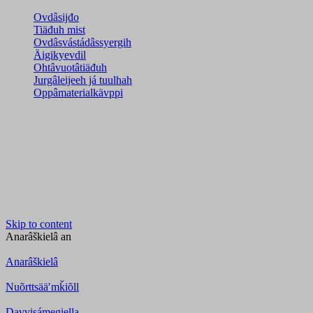
Ovdâsijđo
Tiäđuh mist
Ovdâsvástádâssyergih
Äigikyevdil
Ohtâvuotâtiäđuh
Jurgâleijeeh já tuulhah
Oppâmaterialkävppi
Skip to content
Anarâškielâ
an
Anarâškielâ
Nuõrttsääʹmǩiõll
Davvisámegiella