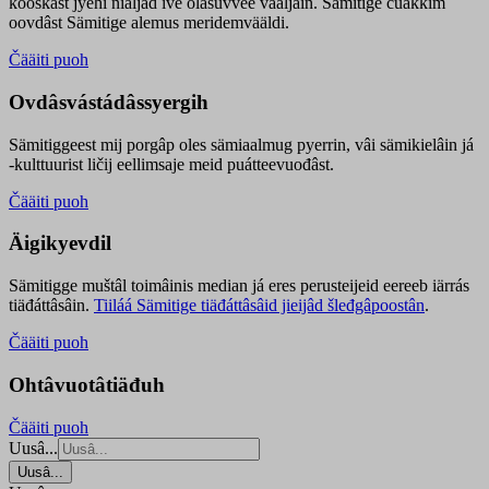
kooskâst jyehi niäljád ive olášuvvee vaaljâin. Sämitige čuákkim
oovdâst Sämitige alemus meridemvääldi.
Čääiti puoh
Ovdâsvástádâssyergih
Sämitiggeest mij porgâp oles sämiaalmug pyerrin, vâi sämikielâin já
-kulttuurist ličij eellimsaje meid puátteevuođâst.
Čääiti puoh
Äigikyevdil
Sämitigge muštâl toimâinis median já eres perusteijeid eereeb iärrás
tiäđáttâsâin.
Tiiláá Sämitige tiäđáttâsâid jieijâd šleđgâpoostân
.
Čääiti puoh
Ohtâvuotâtiäđuh
Čääiti puoh
Uusâ...
Uusâ...