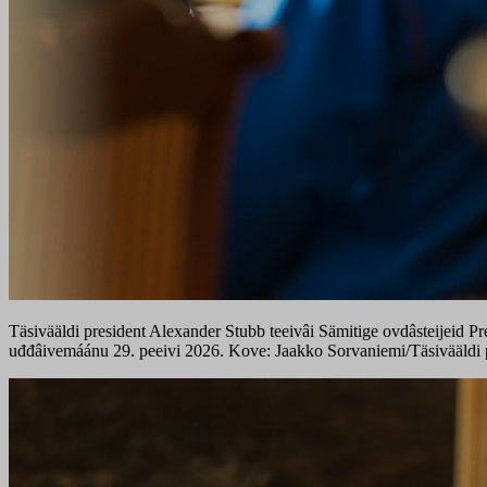
Täsivääldi president Alexander Stubb teeivâi Sämitige ovdâsteijeid Pr
uđđâivemáánu 29. peeivi 2026. Kove: Jaakko Sorvaniemi/Täsivääldi p