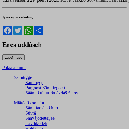
uđđâivemáánu 29. peeivi 2026. Kove: Jaakko Sorvaniemi/Täsivääldi p
Jyevi siijđo ovdâskulij
Facebook
Twitter
WhatsApp
Share
Eres uđđâseh
Palaa alkuun
Sämitigge
Sämitigge
Pargoost Sämitiggeest
Säämi kulttuurkuávdáš Sajos
Miärádâstoohâm
Sämitige čuákkim
Stivrâ
Saavâjođetteijee
Lävdikodeh
Haldâttâh