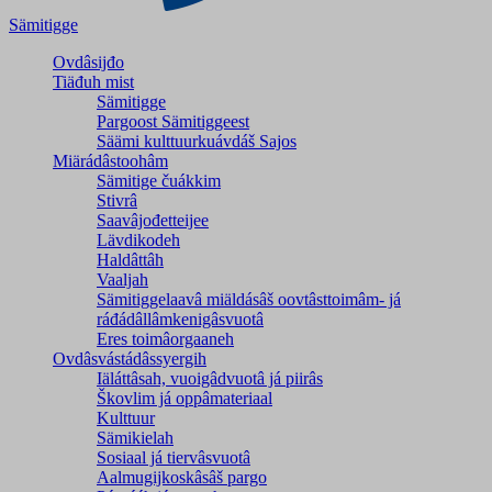
Sämitigge
Ovdâsijđo
Tiäđuh mist
Sämitigge
Pargoost Sämitiggeest
Säämi kulttuurkuávdáš Sajos
Miärádâstoohâm
Sämitige čuákkim
Stivrâ
Saavâjođetteijee
Lävdikodeh
Haldâttâh
Vaaljah
Sämitiggelaavâ miäldásâš oovtâsttoimâm- já
ráđádâllâmkenigâsvuotâ
Eres toimâorgaaneh
Ovdâsvástádâssyergih
Iäláttâsah, vuoigâdvuotâ já piirâs
Škovlim já oppâmateriaal
Kulttuur
Sämikielah
Sosiaal já tiervâsvuotâ
Aalmugijkoskâsâš pargo