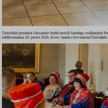
Täsivääldi president Alexander Stubb teeivâi Sämitige ovdâsteijeid Pr
uđđâivemáánu 29. peeivi 2026. Kove: Jaakko Sorvaniemi/Täsivääldi p