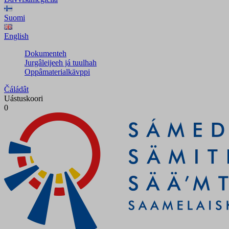
Suomi
English
Dokumenteh
Jurgâleijeeh já tuulhah
Oppâmaterialkävppi
Čáládât
Uástuskoori
0