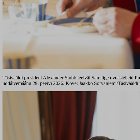
Täsivääldi president Alexander Stubb teeivâi Sämitige ovdâsteijeid Pr
uđđâivemáánu 29. peeivi 2026. Kove: Jaakko Sorvaniemi/Täsivääldi p