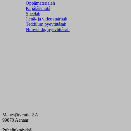
Oppâmaterialeh
Kirjálâšvuotâ
Speelah
Jienâ- já videovuárháh
Teddilum pyevtittâsah
Nuuvtá digipyevtittâsah
Menesjärventie 2 A
99870 Aanaar
Puhelinkuávdáš