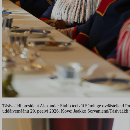
Täsivääldi president Alexander Stubb teeivâi Sämitige ovdâsteijeid Pr
uđđâivemáánu 29. peeivi 2026. Kove: Jaakko Sorvaniemi/Täsivääldi p