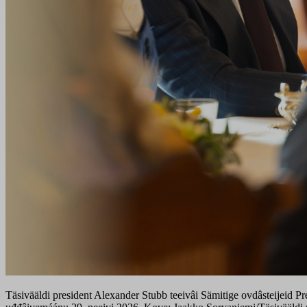
Täsivääldi president Alexander Stubb teeivâi Sämitige ovdâsteijeid Pr