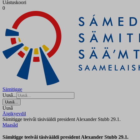
Uástuskoori
0
Sämitigge
Uusâ...
Uusâ...
Uusâ
Äigikyevdil
Sämitigge teeivâi täsivääldi president Alexander Stubb 29.1.
Maasâd
Sämitigge teeivâi täsivääldi president Alexander Stubb 29.1.