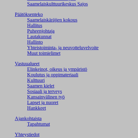
Saamelaiskulttuuri­keskus Sajos
Päätöksenteko
Saamelaiskäräjien kokous
Hallitus
Puheenjohtaja
Lautakunnat
Hallinto
Yhteistoiminta- ja neuvotteluvelvoite
Muut toimielimet
Vastuualueet
Elinkeinot, oikeus ja ympäristö
Koulutus ja oppimateriaali
Kulttuuri
Saamen kielet
Sosiaali ja terveys
Kansainvälinen työ
Lapset ja nuoret
Hankkeet
Ajankohtaista
Tapahtumat
Yhteystiedot