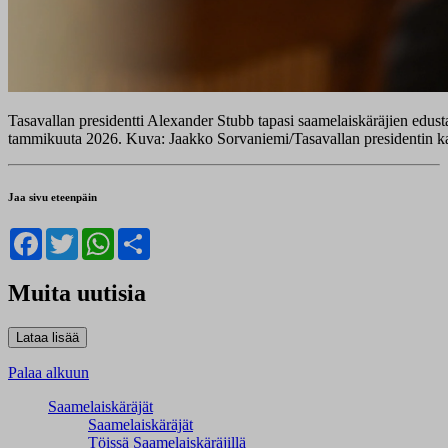
Tasavallan presidentti Alexander Stubb tapasi saamelaiskäräjien edusta
tammikuuta 2026. Kuva: Jaakko Sorvaniemi/Tasavallan presidentin ka
Jaa sivu eteenpäin
Facebook
Twitter
WhatsApp
Share
Muita uutisia
Palaa alkuun
Saamelaiskäräjät
Saamelaiskäräjät
Töissä Saamelaiskäräjillä