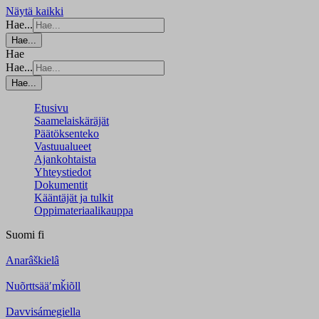
Näytä kaikki
Hae...
Hae...
Hae
Hae...
Hae...
Etusivu
Saamelaiskäräjät
Päätöksenteko
Vastuualueet
Ajankohtaista
Yhteystiedot
Dokumentit
Kääntäjät ja tulkit
Oppimateriaalikauppa
Suomi
fi
Anarâškielâ
Nuõrttsääʹmǩiõll
Davvisámegiella