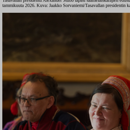
Tasavallan presidentti Alexander Stubb tapasi saamelaiskäräjien edusta
tammikuuta 2026. Kuva: Jaakko Sorvaniemi/Tasavallan presidentin ka