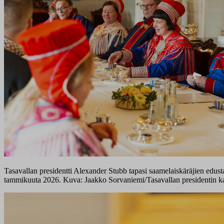
Tasavallan presidentti Alexander Stubb tapasi saamelaiskäräjien edusta
tammikuuta 2026. Kuva: Jaakko Sorvaniemi/Tasavallan presidentin ka