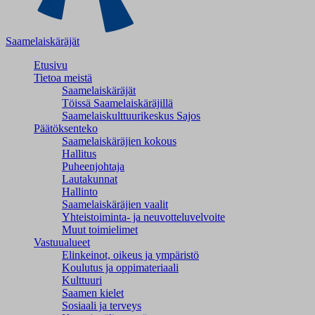
Saamelaiskäräjät
Etusivu
Tietoa meistä
Saamelaiskäräjät
Töissä Saamelaiskäräjillä
Saamelaiskulttuuri­keskus Sajos
Päätöksenteko
Saamelaiskäräjien kokous
Hallitus
Puheenjohtaja
Lautakunnat
Hallinto
Saamelaiskäräjien vaalit
Yhteistoiminta- ja neuvotteluvelvoite
Muut toimielimet
Vastuualueet
Elinkeinot, oikeus ja ympäristö
Koulutus ja oppimateriaali
Kulttuuri
Saamen kielet
Sosiaali ja terveys