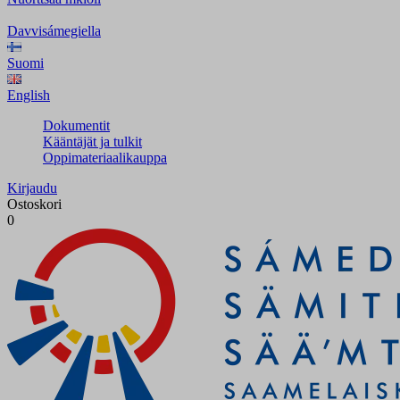
Davvisámegiella
Suomi
English
Dokumentit
Kääntäjät ja tulkit
Oppimateriaalikauppa
Kirjaudu
Ostoskori
0