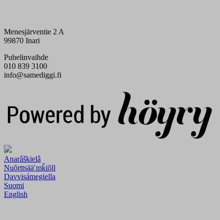
Menesjärventie 2 A
99870 Inari
Puhelinvaihde
010 839 3100
info@samediggi.fi
Digi- ja mainostoimisto Höyry Rovaniemi ja Oulu
Anarâškielâ
Nuõrttsääʹmǩiõll
Davvisámegiella
Suomi
English