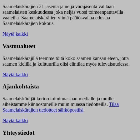
Saamelaiskäräjien 21 jäsentä ja neljä varajäsentä valitaan
saamelaisten keskuudessa joka neljäs vuosi toimeenpantavilla
vaaleilla. Saamelaiskäräjien ylintä päätösvaltaa edustaa
Saamelaiskäräjien kokous.
Näytä kaikki
Vastuualueet
Saamelaiskäräjillä t
eemme töitä koko saamen kansan eteen, jotta
saamen kielillä ja kulttuurilla olisi elintilaa myös tulevaisuudessa.
Näytä kaikki
Ajankohtaista
Saamelaiskäräjät kertoo toiminnastaan medialle ja muille
aiheistamme kiinnostuneille muun muassa tiedotteilla.
Tilaa
Saamelaiskäräjien tiedotteet sähköpostiisi
.
Näytä kaikki
Yhteystiedot