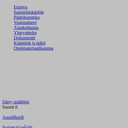
Etusivu
Saamelaiskäräjät
Päätöksenteko
Vastuualueet
Ajankohtaista
Yhteystiedot
Dokumentit
Kääntäjät ja tulkit
Oppimateriaalikauppa
Siirry sisältöön
Suomi
fi
Anarâškielâ
Nuõrttsääʹmǩiõll