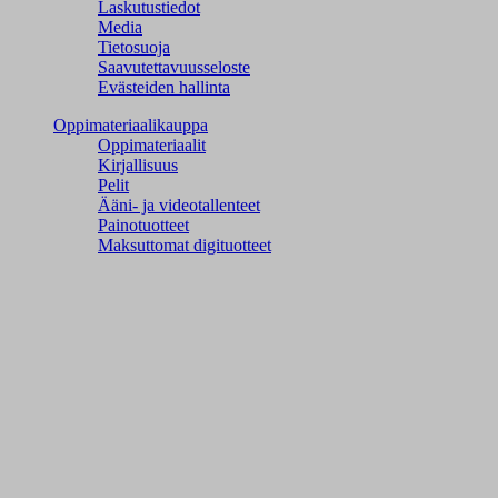
Laskutustiedot
Media
Tietosuoja
Saavutettavuusseloste
Evästeiden hallinta
Oppimateriaalikauppa
Oppimateriaalit
Kirjallisuus
Pelit
Ääni- ja videotallenteet
Painotuotteet
Maksuttomat digituotteet