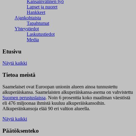
Kansainvälinen työ
Lapset ja nuoret
Hankkeet
Ajankohtaista
Tapahtumat
Yhteystiedot
Laskutustiedot
Media
Etusivu
Näytä kaikki
Tietoa meistä
Saamelaiset ovat Euroopan unionin alueen ainoa tunnustettu
alkuperäiskansa. Saamelaisten alkuperäiskansa-asema on vahvistettu
Suomen perustuslaissa
.
Noin 6 prosenttia koko maailman väestöstä
eli 476 miljoonaa ihmistä kuuluu alkuperäiskansoihin.
Alkuperäiskansoja elää 90 eri valtion alueella.
Näytä kaikki
Päätöksenteko