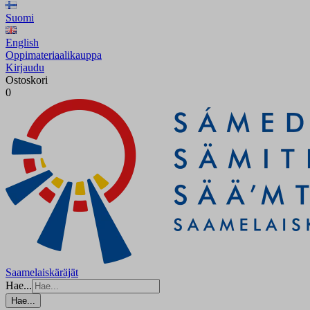
Suomi
English
Oppimateriaalikauppa
Kirjaudu
Ostoskori
0
Saamelaiskäräjät
Hae...
Hae...