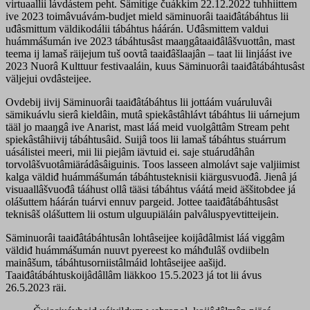
virtuaallii lávdástem peht. Sämitige čuákkim 22.12.2022 tuhhiittem
ive 2023 toimâvuávám-budjet mield säminuorâi taaiđâtábáhtus lii
uđâsmittum väldikodálii tábáhtus háárán. Uđâsmittem valdui
huámmášumán ive 2023 tábáhtusâst maaŋgâtaaiđâlâšvuottân, mast
teema ij lamaš räijejum tuš oovtâ taaiđâšlaajân – taat lii linjáást ive
2023 Nuorâ Kulttuur festivaaláin, kuus Säminuorâi taaiđâtábáhtusâst
väljejui ovdâsteijee.
Ovdebij iivij Säminuorâi taaiđâtábáhtus lii jottáám vuáruluvâi
sämikuávlu sierâ kieldâin, mutâ spiekâstâhlávt tábáhtus lii uárnejum
tääl jo maaŋgâ ive Anarist, mast láá meid vuolgâttâm Stream peht
spiekâstâhiivij tábáhtusâid. Suijâ toos lii lamaš tábáhtus stuárrum
uásálistei meeri, mii lii piejâm iävtuid ei. saje stuárudâhân
torvolâšvuotâmiärádâsâiguinis. Toos lasseen almolávt saje valjiimist
kalga väldiđ huámmášumán tábáhtusteknisii kiärgusvuođâ. Jienâ já
visuaallâšvuođâ tááhust ollâ tääsi tábáhtus váátá meid äššitobdee já
olášuttem háárán tuárvi ennuv pargeid. Jottee taaiđâtábáhtusâst
teknisâš olášuttem lii ostum ulguupiäláin palvâluspyevtitteijein.
Säminuorâi taaiđâtábáhtusân lohtâseijee koijâdâlmist láá viggâm
väldiđ huámmášumán nuuvt pyereest ko máhđulâš ovdiibeln
mainâšum, tábáhtusorniistâlmáid lohtâseijee aašijd.
Taaiđâtábáhtuskoijâdâllâm liäkkoo 15.5.2023 já tot lii ávus
26.5.2023 räi.