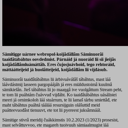
Sämitigge uárnee webropol-koijâdâllâm Säminuorâi
taaiđâtábáhtus oovdedmist. Párnáid já nuoráid lii sii jieijâs
koijâdâllâmluámáttâh. Eres čujosjuávhoid, tego rehtoráid,
máttáátteijeid já huolâtteijeid, koijâdâllâm lii vijđásub.
Säminuorâi taaiđâtábáhtus lii ärbivuáválâš tábáhtus, mast láá
láávdástmij lasseen pargopáájáh já eres miäldustoimâ kuulmâ
sämikielân. Jieš tábáhtus lii jo maaŋgâ ive vuolgâttum Stream peht,
te tom lii puáhtám čuávvuđ vijđáht. Ko taaiđâtábáhtus uásálistei
meeri já ornimkoloh láá stuárrum, te lii lamaš tárbu smiettâđ, ete
maht tábáhtus puáhtá tááláá resursijguin olášuttiđ meid
puátteevuođâst tienuuvt, ete tot lii pyereest juksâmnáál.
Sämitige stivrâ meridij čuákkimstis 10.2.2023 (1/2023) prosesist,
mast selvâttuvvoo, ete magareh tuoivuuh sämiaalmugist láá