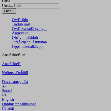
Uusâ
Uusâ...
Uusâ...
Ovdâsijđo
Tiäđuh mist
Ovdâsvástádâssyergih
Äigikyevdil
Ohtâvuotâtiäđuh
Jurgâleijeeh já tuulhah
Oppâmaterialkävppi
Anarâškielâ
an
Anarâškielâ
Nuõrttsääʹmǩiõll
Davvisámegiella
Suomi
English
Oppimateriaalikauppa
Čáládât