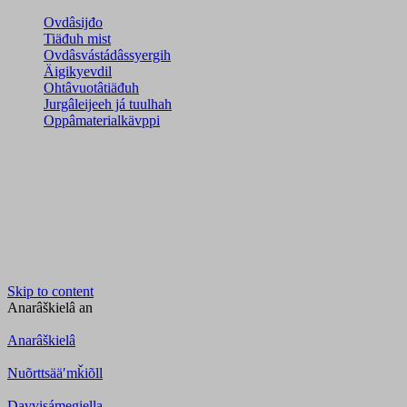
Ovdâsijđo
Tiäđuh mist
Ovdâsvástádâssyergih
Äigikyevdil
Ohtâvuotâtiäđuh
Jurgâleijeeh já tuulhah
Oppâmaterialkävppi
Skip to content
Anarâškielâ
an
Anarâškielâ
Nuõrttsääʹmǩiõll
Davvisámegiella