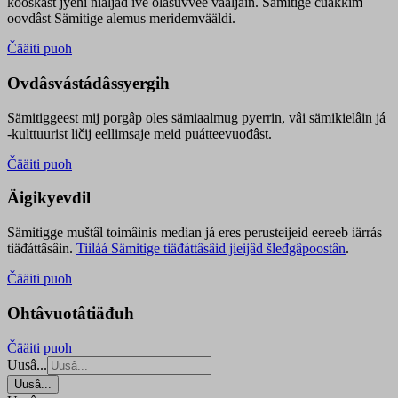
kooskâst jyehi niäljád ive olášuvvee vaaljâin. Sämitige čuákkim
oovdâst Sämitige alemus meridemvääldi.
Čääiti puoh
Ovdâsvástádâssyergih
Sämitiggeest mij porgâp oles sämiaalmug pyerrin, vâi sämikielâin já
-kulttuurist ličij eellimsaje meid puátteevuođâst.
Čääiti puoh
Äigikyevdil
Sämitigge muštâl toimâinis median já eres perusteijeid eereeb iärrás
tiäđáttâsâin.
Tiiláá Sämitige tiäđáttâsâid jieijâd šleđgâpoostân
.
Čääiti puoh
Ohtâvuotâtiäđuh
Čääiti puoh
Uusâ...
Uusâ...