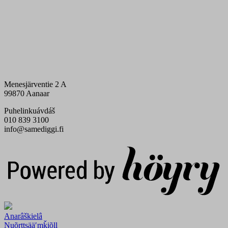
Menesjärventie 2 A
99870 Aanaar
Puhelinkuávdáš
010 839 3100
info@samediggi.fi
Digi- ja mainostoimisto Höyry Rovaniemi ja Oulu
Anarâškielâ
Nuõrttsääʹmǩiõll