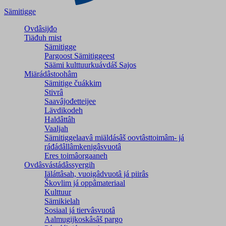
Sämitigge
Ovdâsijđo
Tiäđuh mist
Sämitigge
Pargoost Sämitiggeest
Säämi kulttuurkuávdáš Sajos
Miärádâstoohâm
Sämitige čuákkim
Stivrâ
Saavâjođetteijee
Lävdikodeh
Haldâttâh
Vaaljah
Sämitiggelaavâ miäldásâš oovtâsttoimâm- já
ráđádâllâmkenigâsvuotâ
Eres toimâorgaaneh
Ovdâsvástádâssyergih
Iäláttâsah, vuoigâdvuotâ já piirâs
Škovlim já oppâmateriaal
Kulttuur
Sämikielah
Sosiaal já tiervâsvuotâ
Aalmugijkoskâsâš pargo