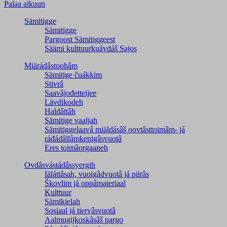
Palaa alkuun
Sämitigge
Sämitigge
Pargoost Sämitiggeest
Säämi kulttuurkuávdáš Sajos
Miärádâstoohâm
Sämitige čuákkim
Stivrâ
Saavâjođetteijee
Lävdikodeh
Haldâttâh
Sämitige vaaljah
Sämitiggelaavâ miäldásâš oovtâsttoimâm- já
ráđádâllâmkenigâsvuotâ
Eres toimâorgaaneh
Ovdâsvástádâssyergih
Iäláttâsah, vuoigâdvuotâ já piirâs
Škovlim já oppâmateriaal
Kulttuur
Sämikielah
Sosiaal já tiervâsvuotâ
Aalmugijkoskâsâš pargo