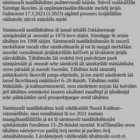
säminuorâi taaiđâtábáhtus puátteevuođâ háárán. Stiivrâ vuálásâžžân
Sämitige škovlim- já oppâmateriaallävdikodde meridij jieijâs
čuákkimist 17.3.2023 (1/2023) algâttiđ proosees koijâdâllâm
olášutmân stiivrâ miärádâs mield.
Säminuorâi taaiđâtábáhtus lii lamaš tehálâš čokkânemsaje
sämipárnáid já -nuoráid jo 1970-lovo rääjist. Sämitigge lii ornim
tábáhtus ive 1998 rääjist. Säminuorâi taaiđâtábáhtusâst lii stuorrâ
merhâšume nuorâi ellee sämikulttuurân já tot lii maŋgii merhâšâm
nuoráid vuossâmuuh jieijâskielâliih keččeeh já lávdástem jieijâs
siärvádâhân. Tábáhtusân láá ovdebij iivij puávdejum puoh
sämipárnááh já -nuorah sehe sämikielâ tâi sämikielâlii máttááttâsâst
orroo párnááh já nuorah Suomâst. Tábáhtus kulá sämmilij
päikkikuávlu škoovlâi pargo-ohjelmân, já ton mield uásálisteeh láá
lamaš škovlâtaasij miäldásávt 6–20-ihásiih. Tábáhtus ruttâd
Máttááttâs- já kulttuurministeriö, mon mieđettem torjuin láá luávdám
jieš tábáhtus ornimkoloi lasseen uásálistei maađhijd já ijâstâlmijd
sehe pálkkááttâm sierâ proojeektpargee orniđ tábáhtus.
Säminuorâi taaiđâtábáhtus kulá väldikodálii Nuorâ Kulttuur–
viärmádâhân, mon toimâhäämi lii ive 2021 muttum
maaŋgâtaaiđâlâžžân já tot lii säminuorâi taaiđâtábáhtusâst
spiekâstmáin čuosâttum 13–29-ihásáid nuoráid. Koččâmušâst orroo
tábáhtus uárnejuvvoo parâlij iivij neetist já parâttes iivij
aldatábáhtussân. Lávdásteijeeh väldikodálii tábáhtusân oceh ei.