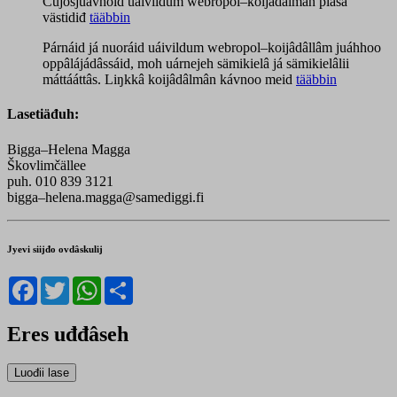
Čujosjuávhoid uáivildum webropol–koijâdâlmân piäsá
västidiđ
tääbbin
Párnáid já nuoráid uáivildum webropol–koijâdâllâm juáhhoo
oppâlájádâssáid, moh uárnejeh sämikielâ já sämikielâlii
máttááttâs. Liŋkkâ koijâdâlmân kávnoo meid
tääbbin
Lasetiäđuh:
Bigga–Helena Magga
Škovlimčällee
puh. 010 839 3121
bigga–helena.magga@samediggi.fi
Jyevi siijđo ovdâskulij
Facebook
Twitter
WhatsApp
Share
Eres uđđâseh