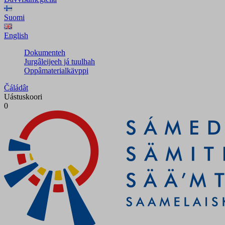
Suomi
English
Dokumenteh
Jurgâleijeeh já tuulhah
Oppâmaterialkävppi
Čáládât
Uástuskoori
0