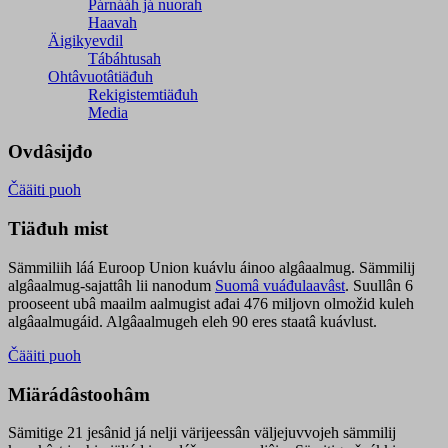
Párnááh já nuorah
Haavah
Äigikyevdil
Tábáhtusah
Ohtâvuotâtiäđuh
Rekigistemtiäđuh
Media
Ovdâsijđo
Čääiti puoh
Tiäđuh mist
Sämmiliih láá Euroop Union kuávlu áinoo algâaalmug. Sämmilij
algâaalmug-sajattâh lii nanodum
Suomâ vuáđulaavâst
. Suullân 6
prooseent ubâ maailm aalmugist ađai 476 miljovn olmožid kuleh
algâaalmugáid. Algâaalmugeh eleh 90 eres staatâ kuávlust.
Čääiti puoh
Miärádâstoohâm
Sämitige 21 jesânid já nelji värijeessân väljejuvvojeh sämmilij