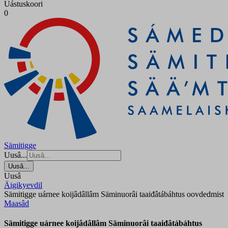
Uástuskoori
0
Sämitigge
Uusâ...
Uusâ...
Uusâ
Äigikyevdil
Sämitigge uárnee koijâdâllâm Säminuorâi taaiđâtábáhtus oovdedmist
Maasâd
Sämitigge uárnee koijâdâllâm Säminuorâi taaiđâtábáhtus