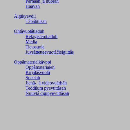
Párnááh já nuorah
Haavah
Äigikyevdil
Tábáhtusah
Ohtâvuotâtiäđuh
Rekigistemtiäđuh
Media
Tietosuoja
Juvsâttetteevuotâčielgiittâs
Oppâmaterialkävppi
Oppâmaterialeh
Kirjálâšvuotâ
Speelah
Jienâ- já videovuárháh
Teddilum pyevtittâsah
Nuuvtá digipyevtittâsah