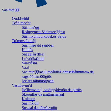
Sääʹmteʹǧǧ
Ouddseidd
Teâđ meeʹst
Sääʹmteʹǧǧ
Reâuggmen Sääʹmteeʹǧǧest
Sääʹmkulttuurkõõskõs Sajos
Tuʹmmstõktuâjj
Sääʹmteeʹǧǧ sååbbar
Halltõs
Saaǥǥjååʹđteei
Luʹvddkååʹdd
Vaaldâšm
Vaal
Sääʹmteʹǧǧlääʹjj meâldlaž õhttsažtåimmam- da
saǥstõõllâmõõlǥtõs
Jeeʹres tåimmorgaan
Vasttõsvuuʹd
Jieʹllemvueʹjj, vuõiggâdvuõtt da pirrõs
Škooultõs da mättmateriaal
Kulttuur
Sääʹmǩiõll
Sosiaal da tiõrvâsvuõtt