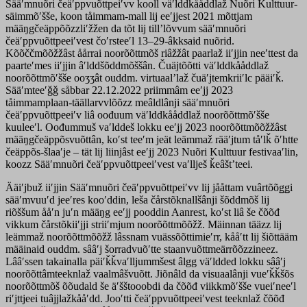
Sääʹmnuõri čeäʹppvuõttpeiʹvv kooll väʹlddkååddlaž Nuõri Kulttuur-
säimmõʹšše, koon tåimmam-mall lij eeʹjjest 2021 mõttjam
määŋgčeäppõõzzliʹžžen da tõt lij tillʼlõvvum sääʹmnuõri
čeäʹppvuõttpeeiʹvest čoʹrsteeʹl 13–29-âkksaid nuõrid.
Kõõččmõõžžâst åårrai noorõõttmõš riâžžât paarlaž iiʹjjin neeʹttest da
paarteʹmes iiʹjjin âʹlddšõddmõššân. Čuäjtõõtti väʹlddkååddlaž
noorõõttmõʹšše ooʒʒât ouddm. virtuaalʼlaž čuäʹjtemkriiʹlc pääiʹǩ.
Sääʹmteeʹǧǧ såbbar 22.12.2022 priimmâm eeʹjj 2023
tåimmamplaan-täällarvvlõõzz meâldlânji sääʹmnuõri
čeäʹppvuõttpeeiʹv liâ oođuum väʹlddkååddlaž noorõõttmõʹšše
kuuleeʹl. Oođummuš vaʹlddeš lokku eeʹjj 2023 noorõõttmõõžžâst
määŋgčeäppõsvuõttân, koʹst teeʹm jeät leämmaž rääʹjtum tåʹlǩ õʹhtte
čeäppõs-šlaaʹje – tät lij liinjâst eeʹjj 2023 Nuõri Kulttuur festivaaʹlin,
koozz Sääʹmnuõri čeäʹppvuõttpeeiʹvest vaʹllješ ǩeâštʼteei.
Ääiʹjbuž iiʹjjin Sääʹmnuõri čeäʹppvuõttpeiʹvv lij jååttam vuârtõõǥǥi
sääʹmvuuʹd jeeʹres kooʹddin, leša čårstõknallšânji šõddmõš lij
riõššum ååʹn juʹn määŋg eeʹjj pooddin Aanrest, koʹst liâ še čõõđ
vikkum čårstõkiiʹjji striiʹmjum noorõõttmõõžž. Mäinnan tääzz lij
leämmaž noorõõttmõõžž lâssnam vuässõõttimieʹrr, kååʹtt lij šiõttääm
määinaid ouddm. sââʹj šorradvuõʹtte staanvuõttmeärrõõzzineez.
Lââʹssen takainalla päiʹǩǩvaʹlljummšest âlgg väʹldded lokku sââʹj
noorõõttâmteeknlaž vaalmâšvuõtt. Jiõnâld da visuaalânji vueʹǩǩšõs
noorõõttmõš õõudald še äʹšštooobdi da čõõđ viikkmõʹšše vueiʹneeʹl
riʹjttjeei tuâjjlažkååʹdd. Jooʹtti čeäʹppvuõttpeeiʹvest teeknlaž čõõđ