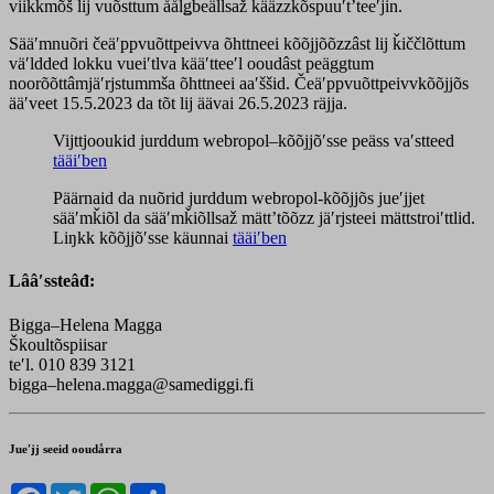
viikkmõš lij vuõsttum åålǥbeällsaž kääzzkõspuuʹtʼteeʹjin.
Sääʹmnuõri čeäʹppvuõttpeivva õhttneei kõõjjõõzzâst lij ǩiččlõttum
väʹldded lokku vueiʹtlva kääʹtteeʹl ooudâst peäggtum
noorõõttâmjäʹrjstummša õhttneei aaʹššid. Čeäʹppvuõttpeivvkõõjjõs
ääʹveet 15.5.2023 da tõt lij äävai 26.5.2023 räjja.
Vijttjooukid jurddum webropol–kõõjjõʹsse peäss vaʹstteed
tääiʹben
Päärnaid da nuõrid jurddum webropol-kõõjjõs jueʹjjet
sääʹmǩiõl da sääʹmǩiõllsaž mättʼtõõzz jäʹrjsteei mättstroiʹttlid.
Liŋkk kõõjjõʹsse käunnai
tääiʹben
Lââʹssteâđ:
Bigga–Helena Magga
Škoultõspiisar
teʹl. 010 839 3121
bigga–helena.magga@samediggi.fi
Jueʹjj seeid ooudårra
Facebook
Twitter
WhatsApp
Share