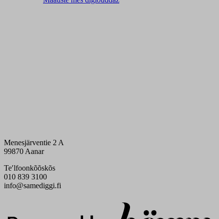
Menesjärventie 2 A
99870 Aanar
Teʹlfoonkõõskõs
010 839 3100
info@samediggi.fi
Digi- ja mainostoimisto Höyry Rovaniemi ja Oulu