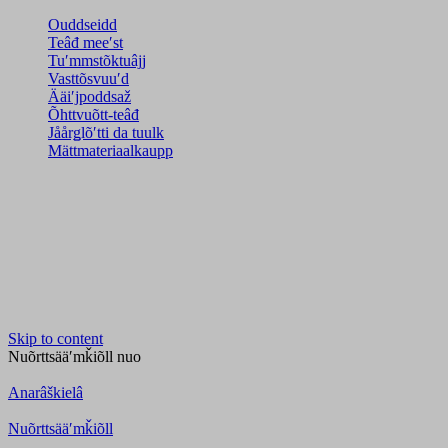
Ouddseidd
Teâđ meeʹst
Tuʹmmstõktuâjj
Vasttõsvuuʹd
Ääiʹjpoddsaž
Õhttvuõtt-teâđ
Jåårǥlõʹtti da tuulk
Mättmateriaalkaupp
Skip to content
Nuõrttsääʹmǩiõll
nuo
Anarâškielâ
Nuõrttsääʹmǩiõll