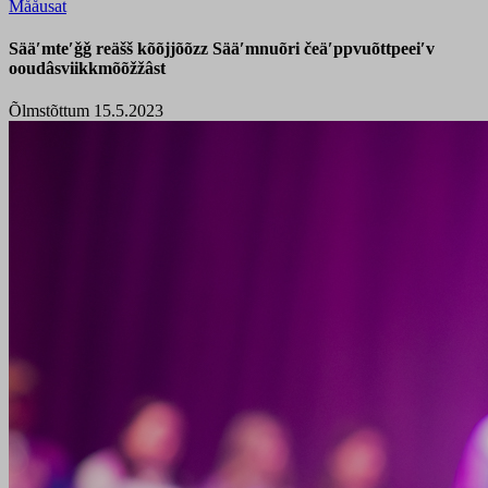
Mååusat
Sääʹmteʹǧǧ reäšš kõõjjõõzz Sääʹmnuõri čeäʹppvuõttpeeiʹv
ooudâsviikkmõõžžâst
Õlmstõttum 15.5.2023