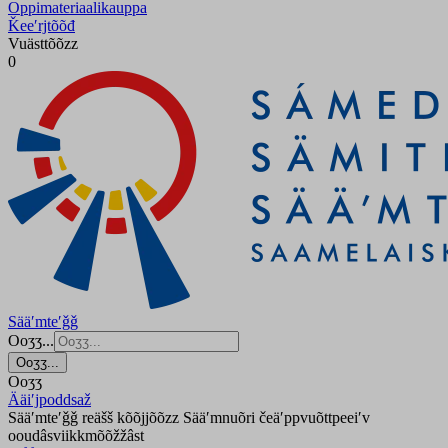
Oppimateriaalikauppa
Ǩeeʹrjtõõđ
Vuästtõõzz
0
Sääʹmteʹǧǧ
Ooʒʒ...
Ooʒʒ...
Ooʒʒ
Ääiʹjpoddsaž
Sääʹmteʹǧǧ reäšš kõõjjõõzz Sääʹmnuõri čeäʹppvuõttpeeiʹv
ooudâsviikkmõõžžâst