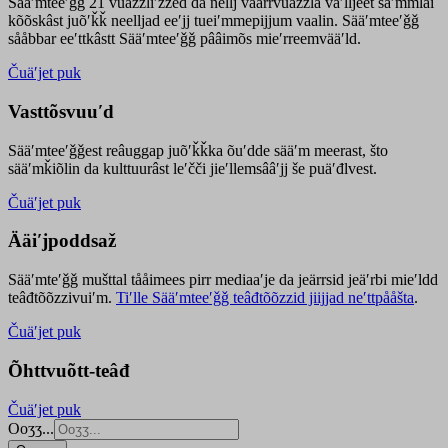
Sääʹmteeʹǧǧ 21 vuäzzliʹžžed da nellj väärrvuäzzla vaʹlljeet säʹmmlai
kõõskâst juõʹǩǩ neelljad eeʹjj tueiʹmmepijjum vaalin. Sääʹmteeʹǧǧ
sååbbar eeʹttkâstt Sääʹmteeʹǧǧ pââimõs mieʹrreemvääʹld.
Čuäʹjet puk
Vasttõsvuuʹd
Sääʹmteeʹǧǧest
reâuggap
juõʹǩǩka
õuʹdde
sääʹm meer
ast
, što
sääʹmǩiõlin da kulttuurâst leʹčči jieʹllemsââʹjj še puäʹđlvest.
Čuäʹjet puk
Ääiʹjpoddsaž
Sääʹmteʹǧǧ mušttal tååimees pirr mediaaʹje da jeärrsid jeäʹrbi mieʹldd
teâđtõõzzivuiʹm.
Tiʹlle Sääʹmteeʹǧǧ teâđtõõzzid jiijjad neʹttpååšta
.
Čuäʹjet puk
Õhttvuõtt-teâđ
Čuäʹjet puk
Ooʒʒ...