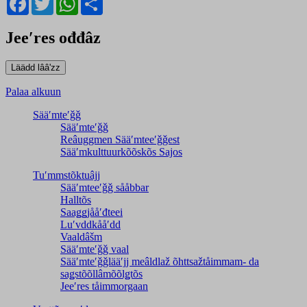
Jeeʹres ođđâz
Palaa alkuun
Sääʹmteʹǧǧ
Sääʹmteʹǧǧ
Reâuggmen Sääʹmteeʹǧǧest
Sääʹmkulttuurkõõskõs Sajos
Tuʹmmstõktuâjj
Sääʹmteeʹǧǧ sååbbar
Halltõs
Saaǥǥjååʹđteei
Luʹvddkååʹdd
Vaaldâšm
Sääʹmteʹǧǧ vaal
Sääʹmteʹǧǧlääʹjj meâldlaž õhttsažtåimmam- da
saǥstõõllâmõõlǥtõs
Jeeʹres tåimmorgaan