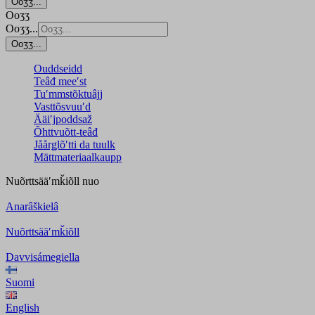
Ooʒʒ...
Ooʒʒ
Ooʒʒ...
Ooʒʒ...
Ouddseidd
Teâđ meeʹst
Tuʹmmstõktuâjj
Vasttõsvuuʹd
Ääiʹjpoddsaž
Õhttvuõtt-teâđ
Jåårǥlõʹtti da tuulk
Mättmateriaalkaupp
Nuõrttsääʹmǩiõll
nuo
Anarâškielâ
Nuõrttsääʹmǩiõll
Davvisámegiella
Suomi
English