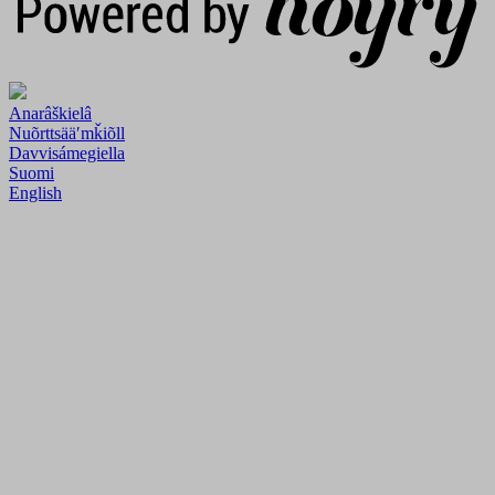
Anarâškielâ
Nuõrttsääʹmǩiõll
Davvisámegiella
Suomi
English