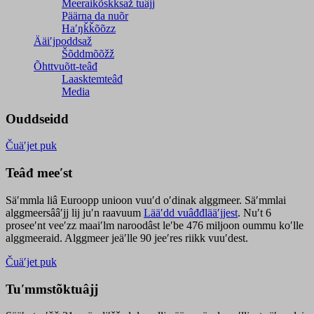
Meeraikõskksaž tuâjj
Päärna da nuõr
Haʹŋǩǩõõzz
Ääiʹjpoddsaž
Šõddmõõžž
Õhttvuõtt-teâđ
Laasktemteâđ
Media
Ouddseidd
Čuäʹjet puk
Teâđ meeʹst
Säʹmmla liâ Euroopp unioon vuuʹd oʹdinak alggmeer. Säʹmmlai
alggmeersââʹjj lij juʹn raavuum
Lääʹdd vuâđđlääʹjjest
. Nuʹt 6
proseeʹnt veeʹzz maaiʹlm naroodâst leʹbe 476 miljoon oummu koʹlle
alggmeeraid. Alggmeer jeäʹlle 90 jeeʹres riikk vuuʹdest.
Čuäʹjet puk
Tuʹmmstõktuâjj