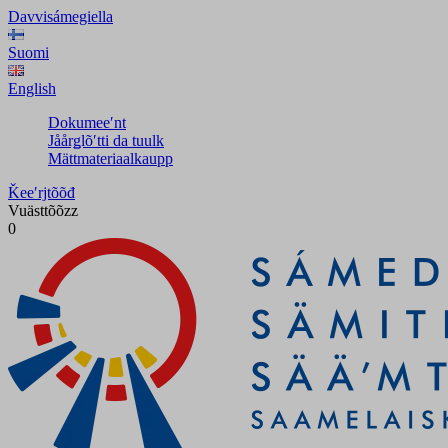
Davvisámegiella
Suomi
English
Dokumeeʹnt
Jåårǥlõʹtti da tuulk
Mättmateriaalkaupp
Ǩeeʹrjtõõđ
Vuästtõõzz
0