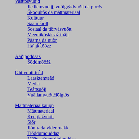
Vasttõsvuuʹd
Jieʹllemvueʹjj, vuõiggâdvuõtt da pirrõs
Škooultõs da mättmateriaal
Kulttuur
Sääʹmǩiõll
Sosiaal da tiõrvâsvuõtt
Meeraikõskksaž tuâjj
Päärna da nuõr
Haʹŋǩǩõõzz
Ääiʹjpoddsaž
Šõddmõõžž
Õhttvuõtt-teâđ
Laasktemteâđ
Media
Teâttsuõjj
Vuällamvuõttčiõlǥtõs
Mättmateriaalkaupp
Mättmateriaal
Ǩeerjlažvuõtt
Siõr
Jiõnn- da videoruâkk
Tiõddumouddaz
Määusteʹmes digiouddaz