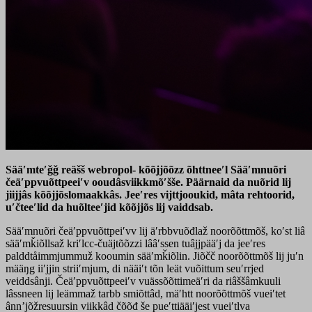
Sääʹmteʹǧǧ reäšš webropol- kõõjjõõzz õhttneeʹl Sääʹmnuõri
čeäʹppvuõttpeeiʹv ooudâsviikkmõʹšše.
Päärnaid da nuõrid lij
jiijjâs kõõjjõslomaakkâs. Jeeʹres vijttjooukid, mâta rehtoorid,
uʹčteeʹlid da huõlteeʹjid kõõjjõs lij vaiddsab.
Sääʹmnuõri čeäʹppvuõttpeiʹvv lij äʹrbbvuõđlaž
noorõõttmõš
, koʹst liâ
sääʹmǩiõllsaž kriʹlcc-čuäjtõõzzi lââʹssen tuâjjpääʹj da jeeʹres
palddtåimmjummuž kooumin sääʹmǩiõlin. Jiõčč noorõõttmõš lij juʹn
määŋg iiʹjjin striiʹmjum, di nääiʹt tõn leät vuõittum seuʹrrjed
veiddsânji. Čeäʹppvuõttpeeiʹv vuässõõttimeäʹri da riâššâmkuuli
lâssneen lij leämmaž tarbb smiõttâd, mäʹhtt noorõõttmõš vueiʹtet
ânnʼjõžresuursin viikkâd čõõđ še pueʹttiääiʹjest vueiʹtlva