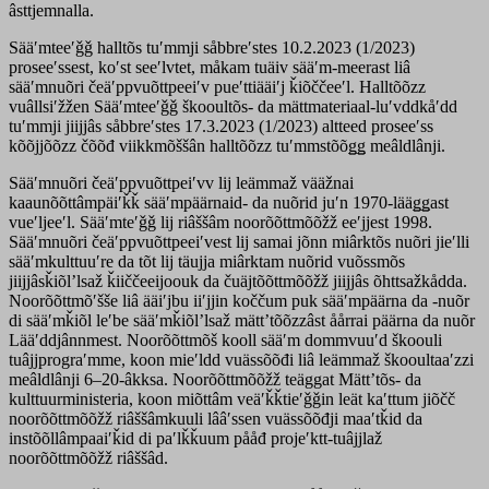
âsttjemnalla.
Sääʹmteeʹǧǧ halltõs tuʹmmji såbbreʹstes 10.2.2023 (1/2023)
proseeʹssest, koʹst seeʹlvtet, måkam tuäiv sääʹm-meerast liâ
sääʹmnuõri čeäʹppvuõttpeeiʹv pueʹttiääiʹj ǩiõččeeʹl. Halltõõzz
vuâllsiʹžžen Sääʹmteeʹǧǧ škooultõs- da mättmateriaal-luʹvddkåʹdd
tuʹmmji jiijjâs såbbreʹstes 17.3.2023 (1/2023) altteed proseeʹss
kõõjjõõzz čõõđ viikkmõššân halltõõzz tuʹmmstõõǥǥ meâldlânji.
Sääʹmnuõri čeäʹppvuõttpeiʹvv lij leämmaž vääžnai
kaaunõõttâmpäiʹǩǩ sääʹmpäärnaid- da nuõrid juʹn 1970-lääǥǥast
vueʹljeeʹl. Sääʹmteʹǧǧ lij riâššâm noorõõttmõõžž eeʹjjest 1998.
Sääʹmnuõri čeäʹppvuõttpeeiʹvest lij samai jõnn miârktõs nuõri jieʹlli
sääʹmkulttuuʹre da tõt lij täujja miârktam nuõrid vuõssmõs
jiijjâsǩiõlʼlsaž ǩiiččeeijoouk da čuäjtõõttmõõžž jiijjâs õhttsažkådda.
Noorõõttmõʹšše liâ ääiʹjbu iiʹjjin koččum puk sääʹmpäärna da -nuõr
di sääʹmǩiõl leʹbe sääʹmǩiõlʼlsaž mättʼtõõzzâst åårrai päärna da nuõr
Lääʹddjânnmest. Noorõõttmõš kooll sääʹm dommvuuʹd škoouli
tuâjjprograʹmme, koon mieʹldd vuässõõđi liâ leämmaž škooultaaʹzzi
meâldlânji 6–20-âkksa. Noorõõttmõõžž teäggat Mättʼtõs- da
kulttuurministeria, koon miõttâm veäʹǩǩtieʹǧǧin leät kaʹttum jiõčč
noorõõttmõõžž riâššâmkuuli lââʹssen vuässõõđji maaʹtǩid da
instõõllâmpaaiʹǩid di paʹlǩǩuum pååđ projeʹktt-tuâjjlaž
noorõõttmõõžž riâššâd.