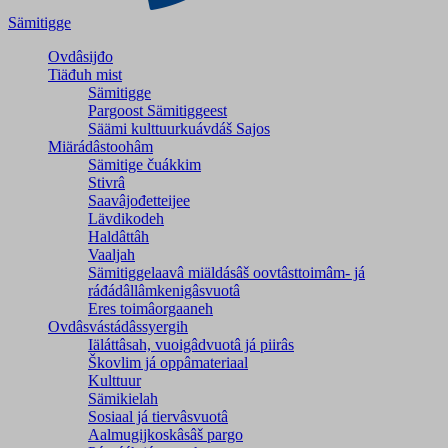
Sämitigge
Ovdâsijđo
Tiäđuh mist
Sämitigge
Pargoost Sämitiggeest
Säämi kulttuurkuávdáš Sajos
Miärádâstoohâm
Sämitige čuákkim
Stivrâ
Saavâjođetteijee
Lävdikodeh
Haldâttâh
Vaaljah
Sämitiggelaavâ miäldásâš oovtâsttoimâm- já
ráđádâllâmkenigâsvuotâ
Eres toimâorgaaneh
Ovdâsvástádâssyergih
Iäláttâsah, vuoigâdvuotâ já piirâs
Škovlim já oppâmateriaal
Kulttuur
Sämikielah
Sosiaal já tiervâsvuotâ
Aalmugijkoskâsâš pargo