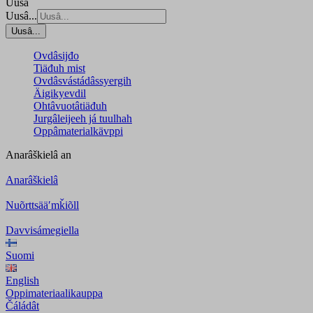
Uusâ
Uusâ...
Uusâ...
Ovdâsijđo
Tiäđuh mist
Ovdâsvástádâssyergih
Äigikyevdil
Ohtâvuotâtiäđuh
Jurgâleijeeh já tuulhah
Oppâmaterialkävppi
Anarâškielâ
an
Anarâškielâ
Nuõrttsääʹmǩiõll
Davvisámegiella
Suomi
English
Oppimateriaalikauppa
Čáládât