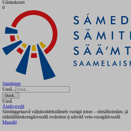
Uástuskoori
0
Sämitigge
Uusâ...
Uusâ...
Uusâ
Äigikyevdil
Sämitiggelaavâ váljukoddekulâmeh vuolgii joton – ohtsâštoimâm- já
ráđádâllâmkenigâsvuođâ ovdedem ij uáivild veto-vuoigâdvuođâ
Maasâd