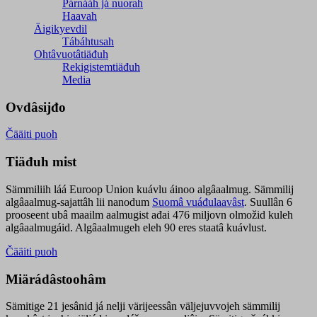
Párnááh já nuorah
Haavah
Äigikyevdil
Tábáhtusah
Ohtâvuotâtiäđuh
Rekigistemtiäđuh
Media
Ovdâsijđo
Čääiti puoh
Tiäđuh mist
Sämmiliih láá Euroop Union kuávlu áinoo algâaalmug. Sämmilij
algâaalmug-sajattâh lii nanodum
Suomâ vuáđulaavâst
. Suullân 6
prooseent ubâ maailm aalmugist ađai 476 miljovn olmožid kuleh
algâaalmugáid. Algâaalmugeh eleh 90 eres staatâ kuávlust.
Čääiti puoh
Miärádâstoohâm
Sämitige 21 jesânid já nelji värijeessân väljejuvvojeh sämmilij