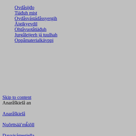
Ovdâsijđo
Tiäđuh mist
Ovdâsvástádâssyergih
Äigikyevdil
Ohtâvuotâtiäđuh
Jurgâleijeeh já tuulhah
Oppâmaterialkävppi
Skip to content
Anarâškielâ
an
Anarâškielâ
Nuõrttsääʹmǩiõll
Davvisámegiella