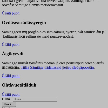
kooskâst jyehi niäljád ive olášuvvee vaaljâin. Sämitige čuákkim
oovdâst Sämitige alemus meridemvääldi.
Čääiti puoh
Ovdâsvástádâssyergih
Sämitiggeest mij porgâp oles sämiaalmug pyerrin, vâi sämikielâin já
-kulttuurist ličij eellimsaje meid puátteevuođâst.
Čääiti puoh
Äigikyevdil
Sämitigge muštâl toimâinis median já eres perusteijeid eereeb iärrás
tiäđáttâsâin.
Tiiláá Sämitige tiäđáttâsâid jieijâd šleđgâpoostân
.
Čääiti puoh
Ohtâvuotâtiäđuh
Čääiti puoh
Uusâ...
Uusâ...