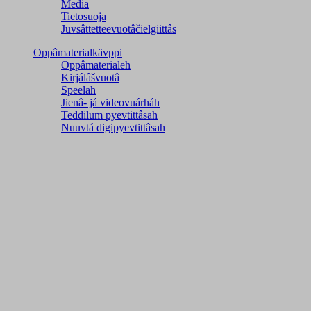
Media
Tietosuoja
Juvsâttetteevuotâčielgiittâs
Oppâmaterialkävppi
Oppâmaterialeh
Kirjálâšvuotâ
Speelah
Jienâ- já videovuárháh
Teddilum pyevtittâsah
Nuuvtá digipyevtittâsah