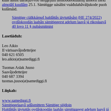
kuás ääšist uárnejuvvoo steŋgejum äššitobdeekulâmij lasseen meid
almolâš kuullâm
25.1. Sämitigge uásálist vuáđulahâváljukode puoh
kulâmáid.
Sämitige ciälkkámuš haldâttâs iävtuttâsâst (HE 274/2022)
ovdâskoodán laahân sämitiggeest adelum laavâ já rikoslaavâ
40 lovo 11 § nubásmitmist
Lasetiäđuh:
Leo Aikio
II värisaavâjođetteijee
040 621 6505
leo.aikio(at)samediggi.fi
Tuomas Aslak Juuso
Saavâjođetteijee
040 687 3394
tuomas.juuso(at)samediggi.fi
Liiŋkah:
www.samediggi.fi
Sämitiggelaavâ uđâsmittem Sämitige siijđoin
Haldâttâs iävtuttâs ovdâskoodán laahân sämitiggeest adelum laavâ já