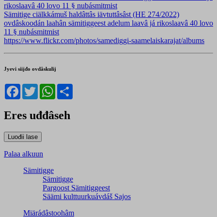
rikoslaavâ 40 lovo 11 § nubásmitmist
Sämitige ciälkkámuš haldâttâs iävtuttâsâst (HE 274/2022)
ovdâskoodán laahân sämitiggeest adelum laavâ já rikoslaavâ 40 lovo
11 § nubásmitmist
https://www.flickr.com/photos/samediggi-saamelaiskarajat/albums
Jyevi siijđo ovdâskulij
Facebook
Twitter
WhatsApp
Share
Eres uđđâseh
Palaa alkuun
Sämitigge
Sämitigge
Pargoost Sämitiggeest
Säämi kulttuurkuávdáš Sajos
Miärádâstoohâm