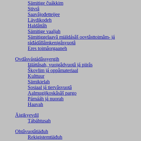
Sämitige čuákkim
Stivrâ
Saavâjođetteijee
Lävdikodeh
Haldâttâh
Sämitige vaaljah
Sämitiggelaavâ miäldásâš oovtâsttoimâm- já
ráđádâllâmkenigâsvuotâ
Eres toimâorgaaneh
Ovdâsvástádâssyergih
Iäláttâsah, vuoigâdvuotâ já piirâs
Škovlim já oppâmateriaal
Kulttuur
Sämikielah
Sosiaal já tiervâsvuotâ
Aalmugijkoskâsâš pargo
Párnááh já nuorah
Haavah
Äigikyevdil
Tábáhtusah
Ohtâvuotâtiäđuh
Rekigistemtiäđuh