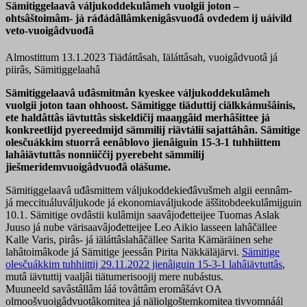
Sämitiggelaavâ váljukoddekulâmeh vuolgii joton –
ohtsâštoimâm- já ráđádâllâmkenigâsvuođâ ovdedem ij uáivild
veto-vuoigâdvuođâ
Almostittum 13.1.2023
Tiäđáttâsah, Iäláttâsah, vuoigâdvuotâ já
piirâs, Sämitiggelaahâ
Sämitiggelaavâ uđâsmitmân kyeskee váljukoddekulâmeh
vuolgii joton taan ohhoost. Sämitigge tiäduttij ciälkkámušâinis,
ete haldâttâs iävtuttâs siskeldičij maaŋgâid merhâšittee já
konkreetlijd pyereedmijd sämmilij riävtálii sajattâhân. Sämitige
olesčuákkim stuorrâ eenâblovo jienâiguin 15-3-1 tuhhiittem
lahâiävtuttâs nonniiččij pyerebeht sämmilij
jiešmeridemvuoigâdvuođâ olášume.
Sämitiggelaavâ uđâsmittem váljukoddekieđâvušmeh algii eennâm-
já meccituáluváljukode já ekonomiaváljukode äššitobdeekulâmijguin
10.1. Sämitige ovdâstii kulâmijn saavâjođetteijee Tuomas Aslak
Juuso já nube värisaavâjođetteijee Leo Aikio lasseen lahâčällee
Kalle Varis, pirâs- já iäláttâslahâčällee Sarita Kämäräinen sehe
lahâtoimâkode já Sämitige jeessân Pirita Näkkäläjärvi.
Sämitige
olesčuákkim tuhhiittij 29.11.2022 jienâiguin 15-3-1 lahâiävtuttâs
,
mutâ iävtuttij vaaljâi tiätumerisoojij mere nubástus.
Muuneeld savâstâllâm láá tovâttâm eromâšávt OA
olmoošvuoigâdvuotâkomitea já näliolgoštemkomitea tivvomnáál