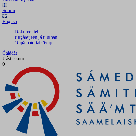
Suomi
English
Dokumenteh
Jurgâleijeeh já tuulhah
Oppâmaterialkävppi
Čáládât
Uástuskoori
0