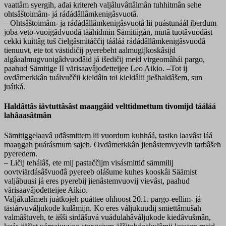
vaattâm syergih, ađai kritereh valjâluvâttâlmân tuhhitmân sehe
ohtsâštoimâm- já ráđádâllâmkenigâsvuotâ.
– Ohtsâštoimâm- ja ráđádâllâmkenigâsvuotâ lii puástunáál iberdum
joba veto-vuoigâdvuođâ täähidmin Sämitiigán, mutâ tuotâvuođâst
cekki kuittâg tuš čielgâsmitáččij tááláá ráđádâllâmkenigâsvuođâ
tienuuvt, ete tot västidičij pyerebeht aalmugijkoskâsijd
algâaalmugvuoigâdvuođâid já išedičij meid virgeomâhái pargo,
paahud Sämitige II värisaavâjođetteijee Leo Aikio. –Tot ij
ovdâmerkkân tuálvuččii kieldâin toi kieldâlii jiešhaldâšem, sun
juátká.
Haldâttâs iävtuttâsâst maaŋgâid velttidmettum tivomijd tááláá
lahâaasâtmân
Sämitiggelaavâ uđâsmittem lii vuordum kuhháá, tastko laavâst láá
maaŋgah puárásmum sajeh. Ovdâmerkkân jienâstemvyevih tarbâšeh
pyeredem.
– Ličij tehálâš, ete mij pastaččijm visásmittiđ sämmilij
oovtviärdásâšvuođâ pyereeb olášume kuhes kooskâi Säämist
valjâbuusi já eres pyerebij jienâstemvuovij vievâst, paahud
värisaavâjođetteijee Aikio.
Valjâkulâmeh juátkojeh puáttee ohhoost 20.1. pargo-eellim- já
täsiárvuváljukode kulâmijn. Ko eres váljukuudij smiettâmušah
valmâštuveh, te äšši sirdâšuvá vuáđulahâváljukode kieđâvušmân,