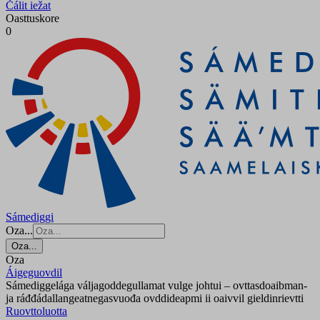
Čálit iežat
Oasttuskore
0
Sámediggi
Oza...
Oza...
Oza
Áigeguovdil
Sámediggelága váljagoddegullamat vulge johtui – ovttasdoaibman-
ja ráđđádallangeatnegasvuođa ovddideapmi ii oaivvil gieldinrievtti
Ruovttoluotta