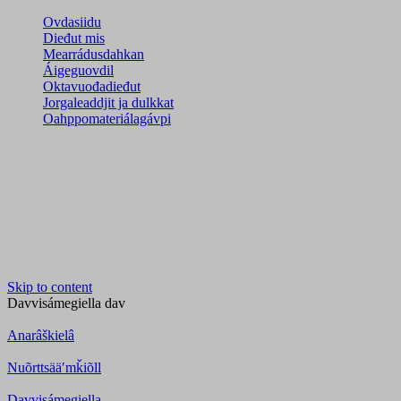
Ovdasiidu
Dieđut mis
Mearrádusdahkan
Áigeguovdil
Oktavuođadieđut
Jorgaleaddjit ja dulkkat
Oahppomateriálagávpi
Skip to content
Davvisámegiella
dav
Anarâškielâ
Nuõrttsääʹmǩiõll
Davvisámegiella