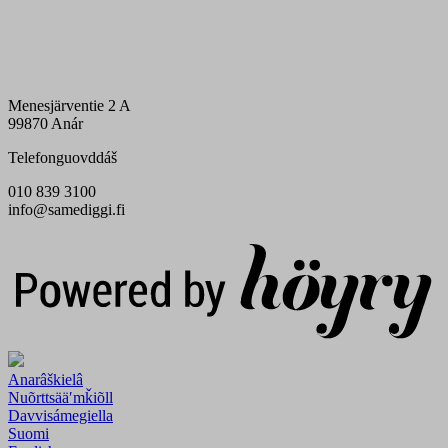
Menesjärventie 2 A
99870 Anár
Telefonguovddáš
010 839 3100
info@samediggi.fi
Digi- ja mainostoimisto Höyry Rovaniemi ja Oulu
Anarâškielâ
Nuõrttsääʹmǩiõll
Davvisámegiella
Suomi