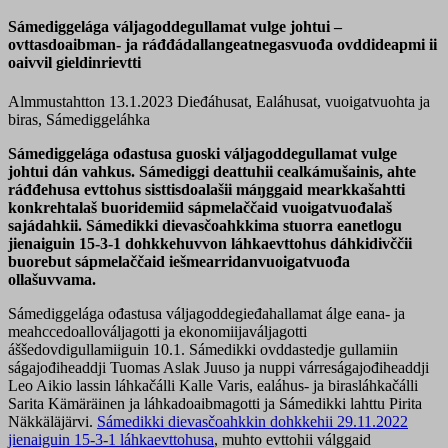
Sámediggelága váljagoddegullamat vulge johtui –
ovttasdoaibman- ja ráđđádallangeatnegasvuođa ovddideapmi ii
oaivvil gieldinrievtti
Almmustahtton 13.1.2023
Dieđáhusat, Ealáhusat, vuoigatvuohta ja
biras, Sámediggeláhka
Sámediggelága ođastusa guoski váljagoddegullamat vulge
johtui dán vahkus. Sámediggi deattuhii cealkámušainis, ahte
ráđđehusa evttohus sisttisdoalašii máŋggaid mearkkašahtti
konkrehtalaš buoridemiid sápmelaččaid vuoigatvuođalaš
sajádahkii. Sámedikki dievasčoahkkima stuorra eanetlogu
jienaiguin 15-3-1 dohkkehuvvon láhkaevttohus dáhkidivččii
buorebut sápmelaččaid iešmearridanvuoigatvuođa
ollašuvvama.
Sámediggelága ođastusa váljagoddegieđahallamat álge eana- ja
meahccedoallováljagotti ja ekonomiijaváljagotti
áššedovdigullamiiguin 10.1. Sámedikki ovddastedje gullamiin
ságajođiheaddji Tuomas Aslak Juuso ja nuppi várreságajođiheaddji
Leo Aikio lassin láhkačálli Kalle Varis, ealáhus- ja birasláhkačálli
Sarita Kämäräinen ja láhkadoaibmagotti ja Sámedikki lahttu Pirita
Näkkäläjärvi.
Sámedikki dievasčoahkkin dohkkehii 29.11.2022
jienaiguin 15-3-1 láhkaevttohusa
, muhto evttohii válggaid