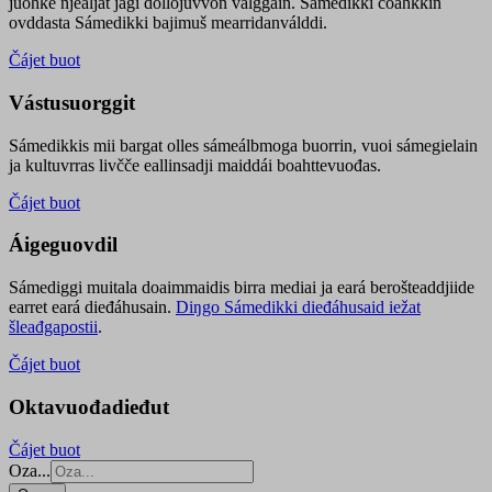
juohke njealját jagi dollojuvvon válggain. Sámedikki čoahkkin
ovddasta Sámedikki bajimuš mearridanválddi.
Čájet buot
Vástusuorggit
Sámedikkis mii bargat olles sámeálbmoga buorrin, vuoi sámegielain
ja kultuvrras livčče eallinsadji maiddái boahttevuođas.
Čájet buot
Áigeguovdil
Sámediggi muitala doaimmaidis birra mediai ja eará berošteaddjiide
earret eará dieđáhusain.
Diŋgo Sámedikki dieđáhusaid iežat
šleađgapostii
.
Čájet buot
Oktavuođadieđut
Čájet buot
Oza...