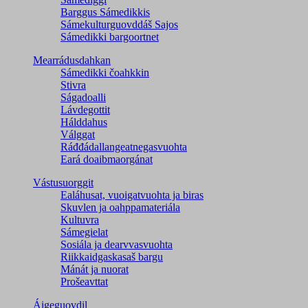
Barggus Sámedikkis
Sámekulturguovddáš Sajos
Sámedikki bargoortnet
Mearrádusdahkan
Sámedikki čoahkkin
Stivra
Ságadoalli
Lávdegottit
Hálddahus
Válggat
Ráđđádallangeatnegas­vuohta
Eará doaibmaorgánat
Vástusuorggit
Ealáhusat, vuoigatvuohta ja biras
Skuvlen ja oahppamateriála
Kultuvra
Sámegielat
Sosiála ja dearvvasvuohta
Riikkaidgaskasaš bargu
Mánát ja nuorat
Prošeavttat
Áigeguovdil