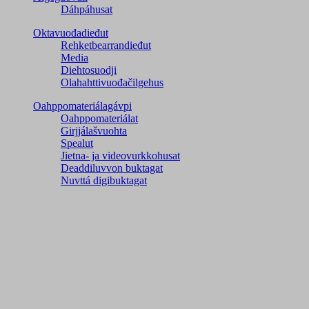
Dáhpáhusat
Oktavuođadieđut
Rehketbearrandieđut
Media
Diehtosuodji
Olahahttivuođačilgehus
Oahppomateriálagávpi
Oahppomateriálat
Girjjálašvuohta
Spealut
Jietna- ja videovurkkohusat
Deaddiluvvon buktagat
Nuvttá digibuktagat