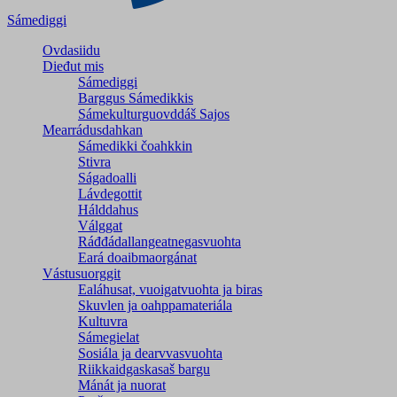
Sámediggi
Ovdasiidu
Dieđut mis
Sámediggi
Barggus Sámedikkis
Sámekulturguovddáš Sajos
Mearrádusdahkan
Sámedikki čoahkkin
Stivra
Ságadoalli
Lávdegottit
Hálddahus
Válggat
Ráđđádallangeatnegas­vuohta
Eará doaibmaorgánat
Vástusuorggit
Ealáhusat, vuoigatvuohta ja biras
Skuvlen ja oahppamateriála
Kultuvra
Sámegielat
Sosiála ja dearvvasvuohta
Riikkaidgaskasaš bargu
Mánát ja nuorat