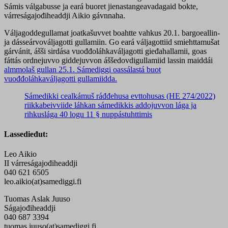
Sámis válgabusse ja eará buoret jienastangeavadagaid bokte,
várreságajođiheaddji Aikio gávnnaha.
Váljagoddegullamat joatkašuvvet boahtte vahkus 20.1. bargoeallin-
ja dásseárvováljagotti gullamiin. Go eará váljagottiid smiehttamušat
gárvánit, ášši sirdása vuođđoláhkaváljagotti gieđahallamii, goas
fáttás ordnejuvvo giddejuvvon áššedovdigullamiid lassin maiddái
almmolaš gullan 25.1. Sámediggi oassálastá buot
vuođđoláhkaváljagotti gullamiidda.
Sámedikki cealkámuš ráđđehusa evttohusas (HE 274/2022)
riikkabeivviide láhkan sámedikkis addojuvvon lága ja
rihkuslága 40 logu 11 § nuppástuhttimis
Lassedieđut:
Leo Aikio
II várreságajođiheaddji
040 621 6505
leo.aikio(at)samediggi.fi
Tuomas Aslak Juuso
Ságajođiheaddji
040 687 3394
tuomas.juuso(at)samediggi.fi