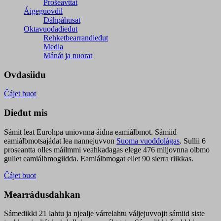
Prošeavttat
Áigeguovdil
Dáhpáhusat
Oktavuođadieđut
Rehketbearrandieđut
Media
Mánát ja nuorat
Ovdasiidu
Čájet buot
Dieđut mis
Sámit leat Eurohpa uniovnna áidna eamiálbmot. Sámiid
eamiálbmotsajádat lea nannejuvvon
Suoma vuođđolágas
. Sullii 6
proseantta olles máilmmi veahkadagas elege 476 miljovnna olbmo
gullet eamiálbmogiidda. Eamiálbmogat ellet 90 sierra riikkas.
Čájet buot
Mearrádusdahkan
Sámedikki 21 lahtu ja njealje várrelahtu váljejuvvojit sámiid siste