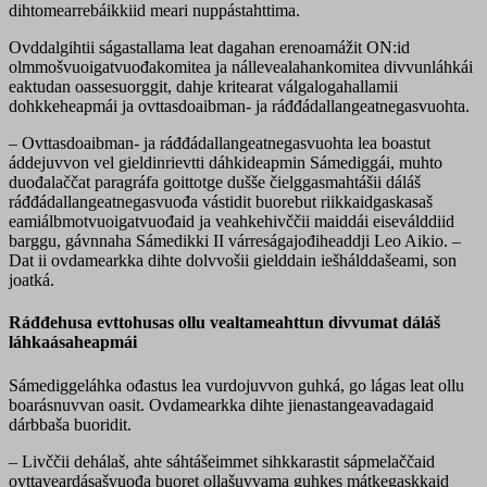
dihtomearrebáikkiid meari nuppástahttima.
Ovddalgihtii ságastallama leat dagahan erenoamážit ON:id
olmmošvuoigatvuođakomitea ja nállevealahankomitea divvunláhkái
eaktudan oassesuorggit, dahje kritearat válgalogahallamii
dohkkeheapmái ja ovttasdoaibman- ja ráđđádallangeatnegasvuohta.
– Ovttasdoaibman- ja ráđđádallangeatnegasvuohta lea boastut
áddejuvvon vel gieldinrievtti dáhkideapmin Sámediggái, muhto
duođalaččat paragráfa goittotge dušše čielggasmahtášii dáláš
ráđđádallangeatnegasvuođa vástidit buorebut riikkaidgaskasaš
eamiálbmotvuoigatvuođaid ja veahkehivččii maiddái eiseválddiid
barggu, gávnnaha Sámedikki II várreságajođiheaddji Leo Aikio. –
Dat ii ovdamearkka dihte dolvvošii gielddain iešhálddašeami, son
joatká.
Ráđđehusa evttohusas ollu vealtameahttun divvumat dáláš
láhkaásaheapmái
Sámediggeláhka ođastus lea vurdojuvvon guhká, go lágas leat ollu
boarásnuvvan oasit. Ovdamearkka dihte jienastangeavadagaid
dárbbaša buoridit.
– Livččii dehálaš, ahte sáhtášeimmet sihkkarastit sápmelaččaid
ovttaveardásašvuođa buoret ollašuvvama guhkes mátkegaskkaid