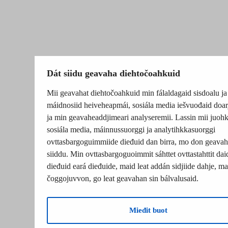
Dát siidu geavaha diehtočoahkuid
Mii geavahat diehtočoahkuid min fálaldagaid sisdoalu ja
máidnosiid heiveheapmái, sosiála media iešvuođaid doar
ja min geavaheaddjimeari analyseremii. Lassin mii juohk
sosiála media, máinnussuorggi ja analytihkkasuorggi
ovttasbargoguimmiide dieđuid dan birra, mo don geavah
siiddu. Min ovttasbargoguoimmit sáhttet ovttastahttit dai
dieđuid eará dieđuide, maid leat addán sidjiide dahje, mat
čoggojuvvon, go leat geavahan sin bálvalusaid.
Mieđit buot