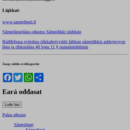
Liŋkkat:
www.samediggi.fi
Sámediggelága ođastus Sámedikki siidduin
Ráđđehusa evttohus riikkabeivviide láhkan sámedikkis addojuvvon
lága ja rihkuslága 40 logu 11 § nuppástuhttimis
Juoge siiddu ovddosguvlui
Facebook
Twitter
WhatsApp
Share
Eará ođđasat
Palaa alkuun
Sámediggi
Sámediggi