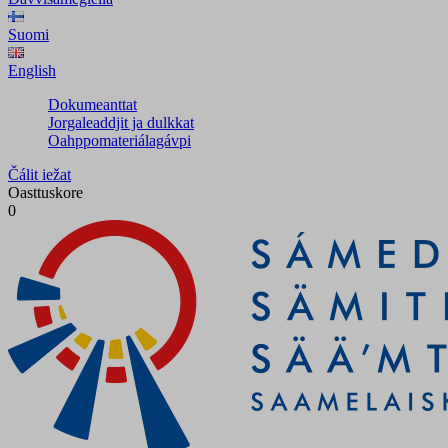
Suomi
English
Dokumeanttat
Jorgaleaddjit ja dulkkat
Oahppomateriálagávpi
Čálit iežat
Oasttuskore
0