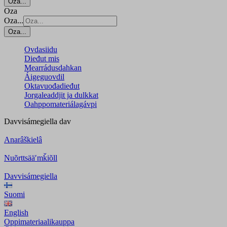
Oza...
Oza
Oza...
Oza...
Ovdasiidu
Dieđut mis
Mearrádusdahkan
Áigeguovdil
Oktavuođadieđut
Jorgaleaddjit ja dulkkat
Oahppomateriálagávpi
Davvisámegiella
dav
Anarâškielâ
Nuõrttsääʹmǩiõll
Davvisámegiella
Suomi
English
Oppimateriaalikauppa