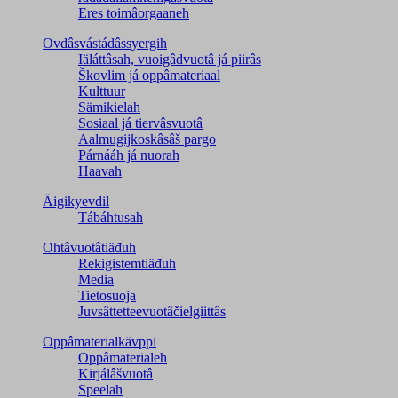
Eres toimâorgaaneh
Ovdâsvástádâssyergih
Iäláttâsah, vuoigâdvuotâ já piirâs
Škovlim já oppâmateriaal
Kulttuur
Sämikielah
Sosiaal já tiervâsvuotâ
Aalmugijkoskâsâš pargo
Párnááh já nuorah
Haavah
Äigikyevdil
Tábáhtusah
Ohtâvuotâtiäđuh
Rekigistemtiäđuh
Media
Tietosuoja
Juvsâttetteevuotâčielgiittâs
Oppâmaterialkävppi
Oppâmaterialeh
Kirjálâšvuotâ
Speelah