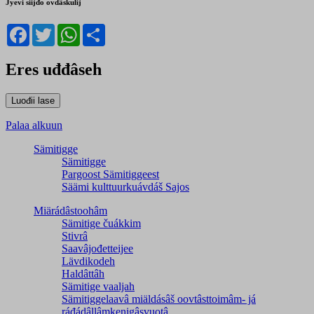
Jyevi siijđo ovdâskulij
Facebook
Twitter
WhatsApp
Share
Eres uđđâseh
Palaa alkuun
Sämitigge
Sämitigge
Pargoost Sämitiggeest
Säämi kulttuurkuávdáš Sajos
Miärádâstoohâm
Sämitige čuákkim
Stivrâ
Saavâjođetteijee
Lävdikodeh
Haldâttâh
Sämitige vaaljah
Sämitiggelaavâ miäldásâš oovtâsttoimâm- já
ráđádâllâmkenigâsvuotâ