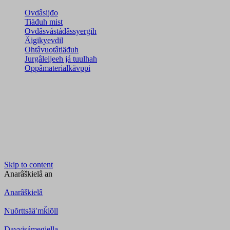
Ovdâsijđo
Tiäđuh mist
Ovdâsvástádâssyergih
Äigikyevdil
Ohtâvuotâtiäđuh
Jurgâleijeeh já tuulhah
Oppâmaterialkävppi
Skip to content
Anarâškielâ
an
Anarâškielâ
Nuõrttsääʹmǩiõll
Davvisámegiella