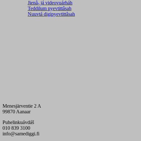
Jienâ- já videovuárháh
Teddilum pyevtittâsah
Nuuvtá digipyevtittâsah
Menesjärventie 2 A
99870 Aanaar
Puhelinkuávdáš
010 839 3100
info@samediggi.fi