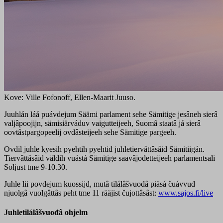
Kove: Ville Fofonoff, Ellen-Maarit Juuso.
Juuhlán láá puávdejum Säämi parlament sehe Sämitige jesâneh sierâ
valjâpoojijn, sämisiärváduv vaigutteijeeh, Suomâ staatâ já sierâ
oovtâstpargopeelij ovdâsteijeeh sehe Sämitige pargeeh.
Ovdil juhle kyesih pyehtih pyehtiđ juhletiervâttâsâid Sämitiigán.
Tiervâttâsâid väldih vuástá Sämitige saavâjođetteijeeh parlamentsali
Soljust tme 9-10.30.
Juhle lii povdejum kuossijd, mutâ tilálâšvuođâ piäsá čuávvuđ
njuolgâ vuolgâttâs peht tme 11 rääjist čujottâsâst:
www.sajos.fi/live
Juhletilálâšvuođâ ohjelm