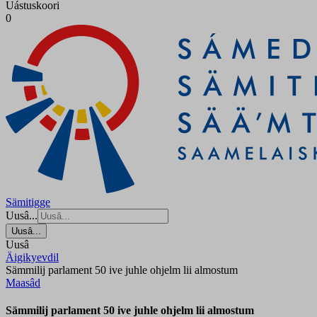
Uástuskoori
0
Sämitigge
Uusâ...
Uusâ...
Uusâ
Äigikyevdil
Sämmilij parlament 50 ive juhle ohjelm lii almostum
Maasâd
Sämmilij parlament 50 ive juhle ohjelm lii almostum