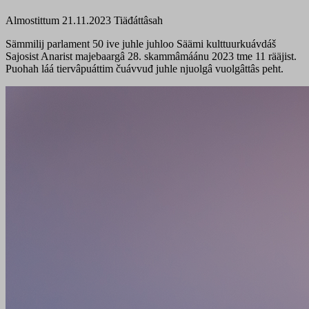
Almostittum 21.11.2023
Tiäđáttâsah
Sämmilij parlament 50 ive juhle juhloo Säämi kulttuurkuávdáš
Sajosist Anarist majebaargâ 28. skammâmáánu 2023 tme 11 rääjist.
Puohah láá tiervâpuáttim čuávvuđ juhle njuolgâ vuolgâttâs peht.