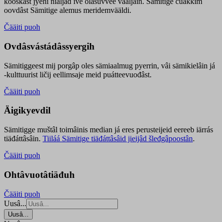
kooskâst jyehi niäljád ive olášuvvee vaaljâin. Sämitige čuákkim
oovdâst Sämitige alemus meridemvääldi.
Čääiti puoh
Ovdâsvástádâssyergih
Sämitiggeest mij porgâp oles sämiaalmug pyerrin, vâi sämikielâin já
-kulttuurist ličij eellimsaje meid puátteevuođâst.
Čääiti puoh
Äigikyevdil
Sämitigge muštâl toimâinis median já eres perusteijeid eereeb iärrás
tiäđáttâsâin.
Tiiláá Sämitige tiäđáttâsâid jieijâd šleđgâpoostân
.
Čääiti puoh
Ohtâvuotâtiäđuh
Čääiti puoh
Uusâ...
Uusâ...