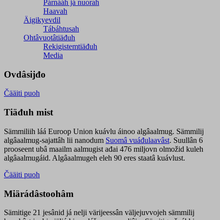
Párnááh já nuorah
Haavah
Äigikyevdil
Tábáhtusah
Ohtâvuotâtiäđuh
Rekigistemtiäđuh
Media
Ovdâsijđo
Čääiti puoh
Tiäđuh mist
Sämmiliih láá Euroop Union kuávlu áinoo algâaalmug. Sämmilij
algâaalmug-sajattâh lii nanodum
Suomâ vuáđulaavâst
. Suullân 6
prooseent ubâ maailm aalmugist ađai 476 miljovn olmožid kuleh
algâaalmugáid. Algâaalmugeh eleh 90 eres staatâ kuávlust.
Čääiti puoh
Miärádâstoohâm
Sämitige 21 jesânid já nelji värijeessân väljejuvvojeh sämmilij