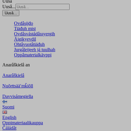
Uusâ
Uusâ...
Uusâ...
Ovdâsijđo
Tiäđuh mist
Ovdâsvástádâssyergih
Äigikyevdil
Ohtâvuotâtiäđuh
Jurgâleijeeh já tuulhah
Oppâmaterialkävppi
Anarâškielâ
an
Anarâškielâ
Nuõrttsääʹmǩiõll
Davvisámegiella
Suomi
English
Oppimateriaalikauppa
Čáládât