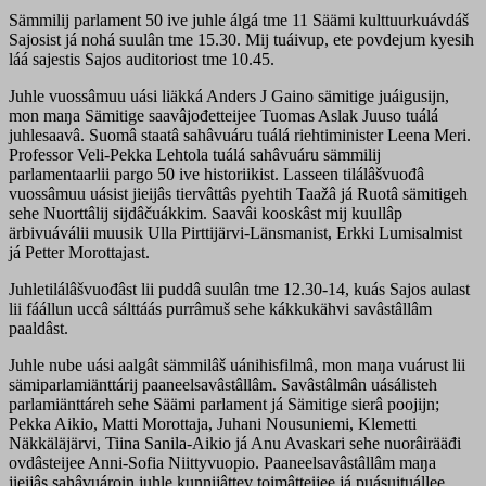
Sämmilij parlament 50 ive juhle álgá tme 11 Säämi kulttuurkuávdáš
Sajosist já nohá suulân tme 15.30. Mij tuáivup, ete povdejum kyesih
láá sajestis Sajos auditoriost tme 10.45.
Juhle vuossâmuu uási liäkká Anders J Gaino sämitige juáigusijn,
mon maŋa Sämitige saavâjođetteijee Tuomas Aslak Juuso tuálá
juhlesaavâ. Suomâ staatâ sahâvuáru tuálá riehtiminister Leena Meri.
Professor Veli-Pekka Lehtola tuálá sahâvuáru sämmilij
parlamentaarlii pargo 50 ive historiikist. Lasseen tilálâšvuođâ
vuossâmuu uásist jieijâs tiervâttâs pyehtih Taažâ já Ruotâ sämitigeh
sehe Nuorttâlij sijdâčuákkim. Saavâi kooskâst mij kuullâp
ärbivuáválii muusik Ulla Pirttijärvi-Länsmanist, Erkki Lumisalmist
já Petter Morottajast.
Juhletilálâšvuođâst lii puddâ suulân tme 12.30-14, kuás Sajos aulast
lii fáállun uccâ sálttáás purrâmuš sehe kákkukähvi savâstâllâm
paaldâst.
Juhle nube uási aalgât sämmilâš uánihisfilmâ, mon maŋa vuárust lii
sämiparlamiänttárij paaneelsavâstâllâm. Savâstâlmân uásálisteh
parlamiänttáreh sehe Säämi parlament já Sämitige sierâ poojijn;
Pekka Aikio, Matti Morottaja, Juhani Nousuniemi, Klemetti
Näkkäläjärvi, Tiina Sanila-Aikio já Anu Avaskari sehe nuorâirääđi
ovdâsteijee Anni-Sofia Niittyvuopio. Paaneelsavâstâllâm maŋa
jieijâs sahâvuároin juhle kunnijâttev toimâtteijee já puásuituállee