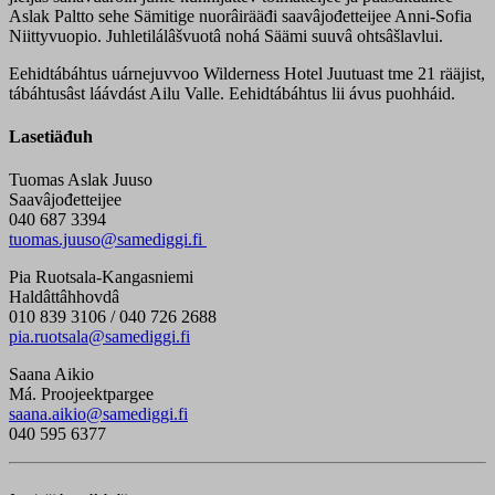
Aslak Paltto sehe Sämitige nuorâirääđi saavâjođetteijee Anni-Sofia
Niittyvuopio. Juhletilálâšvuotâ nohá Säämi suuvâ ohtsâšlavlui.
Eehidtábáhtus uárnejuvvoo Wilderness Hotel Juutuast tme 21 rääjist,
tábáhtusâst láávdást Ailu Valle. Eehidtábáhtus lii ávus puohháid.
Lasetiäđuh
Tuomas Aslak Juuso
Saavâjođetteijee
040 687 3394
tuomas.juuso@samediggi.fi
Pia Ruotsala-Kangasniemi
Haldâttâhhovdâ
010 839 3106 / 040 726 2688
pia.ruotsala@samediggi.fi
Saana Aikio
Má. Proojeektpargee
saana.aikio@samediggi.fi
040 595 6377