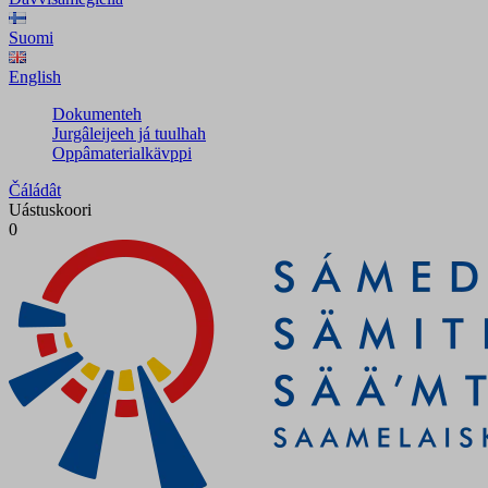
Suomi
English
Dokumenteh
Jurgâleijeeh já tuulhah
Oppâmaterialkävppi
Čáládât
Uástuskoori
0