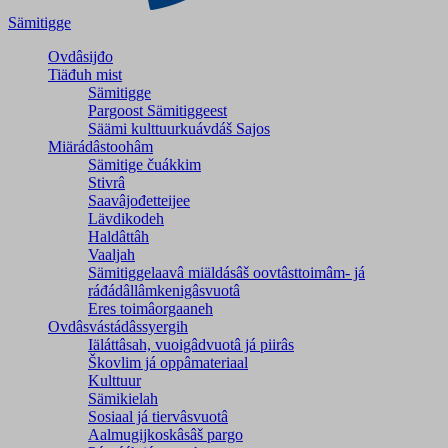
Sämitigge
Ovdâsijđo
Tiäđuh mist
Sämitigge
Pargoost Sämitiggeest
Säämi kulttuurkuávdáš Sajos
Miärádâstoohâm
Sämitige čuákkim
Stivrâ
Saavâjođetteijee
Lävdikodeh
Haldâttâh
Vaaljah
Sämitiggelaavâ miäldásâš oovtâsttoimâm- já
ráđádâllâmkenigâsvuotâ
Eres toimâorgaaneh
Ovdâsvástádâssyergih
Iäláttâsah, vuoigâdvuotâ já piirâs
Škovlim já oppâmateriaal
Kulttuur
Sämikielah
Sosiaal já tiervâsvuotâ
Aalmugijkoskâsâš pargo