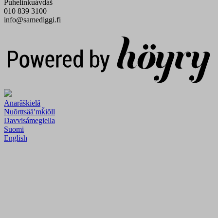
Puhelinkuávdáš
010 839 3100
info@samediggi.fi
Digi- ja mainostoimisto Höyry Rovaniemi ja Oulu
Anarâškielâ
Nuõrttsääʹmǩiõll
Davvisámegiella
Suomi
English