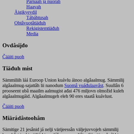
Párnááh já nuorah
Haavah
Äigikyevdil
Tábáhtusah
Ohtâvuotâtiäđuh
Rekigistemtiäđuh
Media
Ovdâsijđo
Čääiti puoh
Tiäđuh mist
Sämmiliih láá Euroop Union kuávlu áinoo algâaalmug. Sämmilij
algâaalmug-sajattâh lii nanodum
Suomâ vuáđulaavâst
. Suullân 6
prooseent ubâ maailm aalmugist ađai 476 miljovn olmožid kuleh
algâaalmugáid. Algâaalmugeh eleh 90 eres staatâ kuávlust.
Čääiti puoh
Miärádâstoohâm
Sämitige 21 jesânid já nelji värijeessân väljejuvvojeh sämmilij