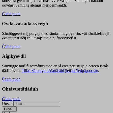
kooskâst jyehi niäljád ive olášuvvee vaaljâin. Sämitige čuákkim
oovdâst Sämitige alemus meridemvääldi.
Čääiti puoh
Ovdâsvástádâssyergih
Sämitiggeest mij porgâp oles sämiaalmug pyerrin, vâi sämikielâin já
-kulttuurist ličij eellimsaje meid puátteevuođâst.
Čääiti puoh
Äigikyevdil
Sämitigge muštâl toimâinis median já eres perusteijeid eereeb iärrás
tiäđáttâsâin.
Tiiláá Sämitige tiäđáttâsâid jieijâd šleđgâpoostân
.
Čääiti puoh
Ohtâvuotâtiäđuh
Čääiti puoh
Uusâ...
Uusâ...