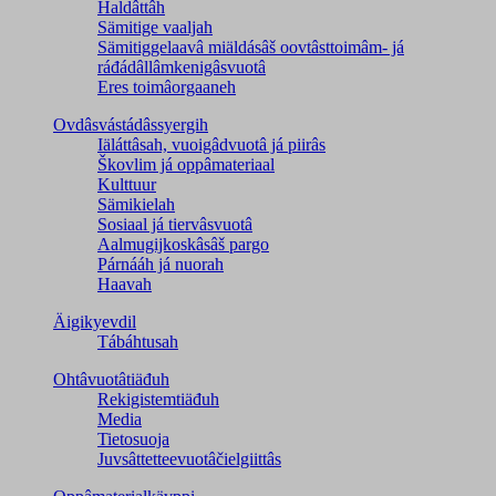
Haldâttâh
Sämitige vaaljah
Sämitiggelaavâ miäldásâš oovtâsttoimâm- já
ráđádâllâmkenigâsvuotâ
Eres toimâorgaaneh
Ovdâsvástádâssyergih
Iäláttâsah, vuoigâdvuotâ já piirâs
Škovlim já oppâmateriaal
Kulttuur
Sämikielah
Sosiaal já tiervâsvuotâ
Aalmugijkoskâsâš pargo
Párnááh já nuorah
Haavah
Äigikyevdil
Tábáhtusah
Ohtâvuotâtiäđuh
Rekigistemtiäđuh
Media
Tietosuoja
Juvsâttetteevuotâčielgiittâs