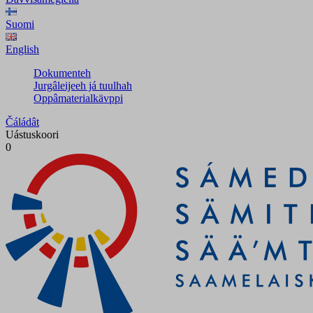
Suomi
English
Dokumenteh
Jurgâleijeeh já tuulhah
Oppâmaterialkävppi
Čáládât
Uástuskoori
0