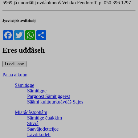
5969 já nuorrtâlij ovdâolmooš Veikko Feodoroff, p. 050 396 1297
Jyevi siijđo ovdâskulij
Facebook
Twitter
WhatsApp
Share
Eres uđđâseh
Palaa alkuun
Sämitigge
Sämitigge
Pargoost Sämitiggeest
Säämi kulttuurkuávdáš Sajos
Miärádâstoohâm
Sämitige čuákkim
Stivrâ
Saavâjođetteijee
Lävdikodeh