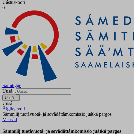
Uástuskoori
0
Sämitigge
Uusâ...
Uusâ...
Uusâ
Äigikyevdil
Sämmilij tuotâvuotâ- já sovâdâttâmkomissio juátká pargos
Maasâd
Sämmilij tuotâvuotâ- já sovâdâttâmkomissio juátká pargos