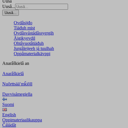
Uusâ
Uusâ...
Uusâ...
Ovdâsijđo
Tiäđuh mist
Ovdâsvástádâssyergih
Äigikyevdil
Ohtâvuotâtiäđuh
Jurgâleijeeh já tuulhah
Oppâmaterialkävppi
Anarâškielâ
an
Anarâškielâ
Nuõrttsääʹmǩiõll
Davvisámegiella
Suomi
English
Oppimateriaalikauppa
Čáládât