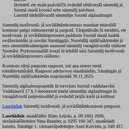
Iävtuttiđ, ete maht puávtáččii ovdediđ ohtâvuođâ sämmilij já
Suomâ staatâ kooskâ sehe sämmilij juávhust.
Lasettiđ tiäđulâšvuođâ sämmilijn Suomâ algâaalmugin
Sämmilij tuotâvuotâ- já sovâdâttâmkomissio mandaat miäruštâl
komissio pargo mittomeerijd já pargoid. Tárguttâssân lii meiddei, ete
tuotâvuotâ- já sovâdâttâmproosees puáđusin Suomâ staatâ kuádá
ovdâsvástádâs já oovtâst Sämitiggijn, Nuorttâlij sijdâčuákkimáin já
eres sämmilâštuáimeiguin naanood sämmilij vuoigâdvuođâi olášume
Suomâst. Psykososiaallâš toorjâ lii tehálâš uási Sämmilij tuotâvuotâ-
já sovâdâttâmproosees olášume.
Komissio ráhtá pargostis raapoort, mii ana sistees meid
toimâiävtuttâsâid. Raapoort adeluvvoo staatârááđán, Sämitiigán já
Nuorttâlij sijdâčuákkimân majemustáá 30.11.2025.
Sämmilij algâaalmugsajattâh lii torvejum Suomâ vuáđulaavâst.
Vuáđulaavâ 17 § 3 moomeent mield sämmilijn algâaalmugin lii
vuoigâdvuotâ paijeentoollâđ já ovdediđ jieijâs kielâ já kulttuur.
Lasetiäđuh
Sämmilij tuotâvuotâ- já sovâdâttâmkomissio pargoost.
Lasetiäđuh
: staatâčällee Risto Artjoki, p. 09 1602 2006,
sierânâsäššitobdee Nina Brander, p. 0295 160 347, staatârääđi
kanslia, Sämitige 1. värisaavâjođetteijee Anni Koivisto, p. 040 415