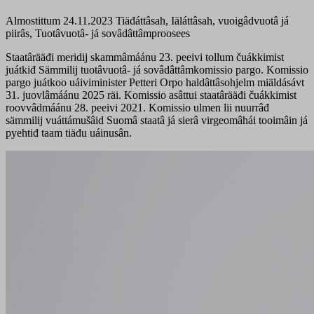
Almostittum 24.11.2023
Tiäđáttâsah, Iäláttâsah, vuoigâdvuotâ já
piirâs, Tuotâvuotâ- já sovâdâttâmproosees
Staatârääđi meridij skammâmáánu 23. peeivi tollum čuákkimist
juátkiđ Sämmilij tuotâvuotâ- já sovâdâttâmkomissio pargo. Komissio
pargo juátkoo uáiviminister Petteri Orpo haldâttâsohjelm miäldásávt
31. juovlâmáánu 2025 räi. Komissio asâttui staatârääđi čuákkimist
roovvâdmáánu 28. peeivi 2021. Komissio ulmen lii nuurrâđ
sämmilij vuáttámušâid Suomâ staatâ já sierâ virgeomâhái tooimâin já
pyehtiđ taam tiäđu uáinusân.