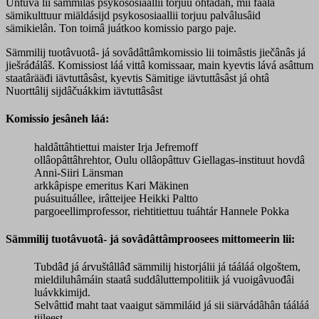
Untuva lii sämmilâš psykososiaallii torjuu ohtâdâh, mii fáálá
sämikulttuur miäldásijd psykososiaallii torjuu palvâlusâid
sämikielân. Ton toimâ juátkoo komissio pargo paje.
Sämmilij tuotâvuotâ- já sovâdâttâmkomissio lii toimâstis jiečânâs já
jiešráđálâš. Komissiost láá vittâ komissaar, main kyevtis lává asâttum
staatârääđi iävtuttâsâst, kyevtis Sämitige iävtuttâsâst já ohtâ
Nuorttâlij sijdâčuákkim iävtuttâsâst
Komissio jesâneh láá:
haldâttâhtiettui maister Irja Jefremoff
ollâopâttâhrehtor, Oulu ollâopâttuv Giellagas-instituut hovdâ
Anni-Siiri Länsman
arkkâpispe emeritus Kari Mäkinen
puásuituállee, irâtteijee Heikki Paltto
pargoeellimprofessor, riehtitiettuu tuáhtár Hannele Pokka
Sämmilij tuotâvuotâ- já sovâdâttâmproosees mittomeerin lii:
Tubdâđ já árvuštâllâđ sämmilij historjálii já tááláá olgoštem,
mieldiluhâmáin staatâ suddâluttempolitiik já vuoigâvuođâi
luávkkimijd.
Selvâttiđ maht taat vaaigut sämmiláid já sii siärvádâhân tááláá
tiileest.