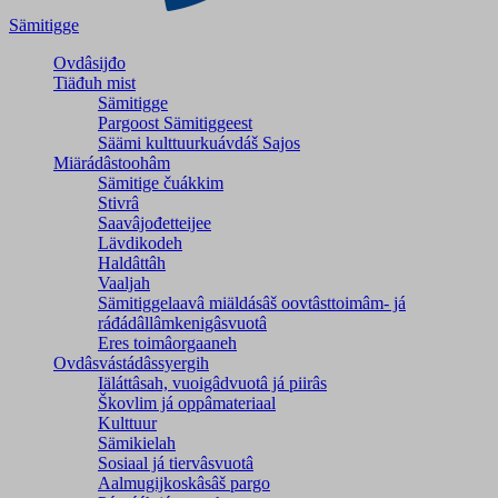
Sämitigge
Ovdâsijđo
Tiäđuh mist
Sämitigge
Pargoost Sämitiggeest
Säämi kulttuurkuávdáš Sajos
Miärádâstoohâm
Sämitige čuákkim
Stivrâ
Saavâjođetteijee
Lävdikodeh
Haldâttâh
Vaaljah
Sämitiggelaavâ miäldásâš oovtâsttoimâm- já
ráđádâllâmkenigâsvuotâ
Eres toimâorgaaneh
Ovdâsvástádâssyergih
Iäláttâsah, vuoigâdvuotâ já piirâs
Škovlim já oppâmateriaal
Kulttuur
Sämikielah
Sosiaal já tiervâsvuotâ
Aalmugijkoskâsâš pargo