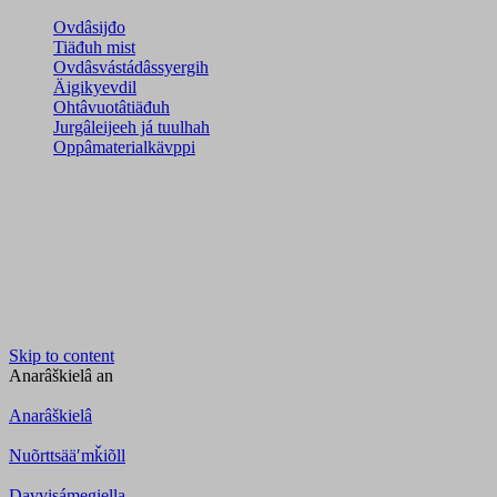
Ovdâsijđo
Tiäđuh mist
Ovdâsvástádâssyergih
Äigikyevdil
Ohtâvuotâtiäđuh
Jurgâleijeeh já tuulhah
Oppâmaterialkävppi
Skip to content
Anarâškielâ
an
Anarâškielâ
Nuõrttsääʹmǩiõll
Davvisámegiella