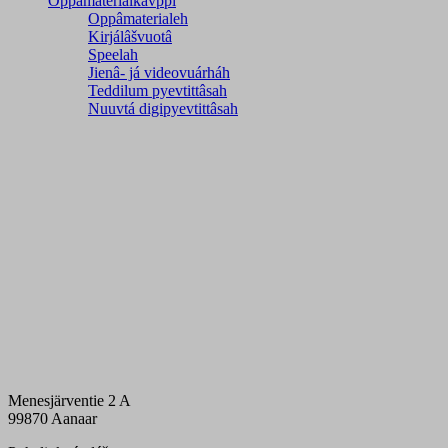
Oppâmaterialkävppi
Oppâmaterialeh
Kirjálâšvuotâ
Speelah
Jienâ- já videovuárháh
Teddilum pyevtittâsah
Nuuvtá digipyevtittâsah
Menesjärventie 2 A
99870 Aanaar