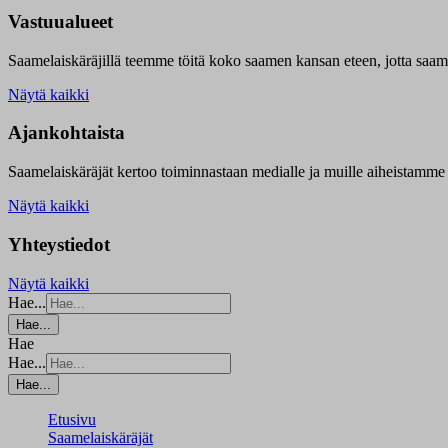
Vastuualueet
Saamelaiskäräjillä t
eemme töitä koko saamen kansan eteen, jotta saamen 
Näytä kaikki
Ajankohtaista
Saamelaiskäräjät kertoo toiminnastaan medialle ja muille aiheistamme 
Näytä kaikki
Yhteystiedot
Näytä kaikki
Hae...
Hae...
Hae
Hae...
Hae...
Etusivu
Saamelaiskäräjät