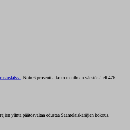
ustuslaissa
.
Noin 6 prosenttia koko maailman väestöstä eli 476
äräjien ylintä päätösvaltaa edustaa Saamelaiskäräjien kokous.