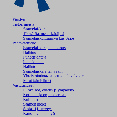
Etusivu
Tietoa meistä
Saamelaiskäräjät
Töissä Saamelaiskäräjillä
Saamelaiskulttuuri­keskus Sajos
Päätöksenteko
Saamelaiskäräjien kokous
Hallitus
Puheenjohtaja
Lautakunnat
Hallinto
Saamelaiskäräjien vaalit
Yhteistoiminta- ja neuvotteluvelvoite
Muut toimielimet
Vastuualueet
Elinkeinot, oikeus ja ympäristö
Koulutus ja oppimateriaali
Kulttuuri
Saamen kielet
Sosiaali ja terveys
Kansainvälinen työ