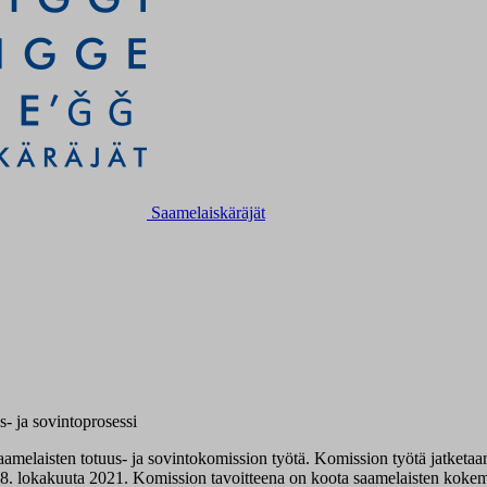
Saamelaiskäräjät
s- ja sovintoprosessi
aamelaisten totuus- ja sovintokomission työtä. Komission työtä jatketaa
 28. lokakuuta 2021. Komission tavoitteena on koota saamelaisten kokem