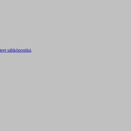
teet sähköpostiisi
.