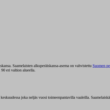
iskansa. Saamelaisten alkuperäiskansa-asema on vahvistettu
Suomen per
0 eri valtion alueella.
n keskuudessa joka neljäs vuosi toimeenpantavilla vaaleilla. Saamelaisk