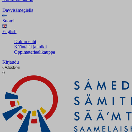
Davvisámegiella
Suomi
English
Dokumentit
Kääntäjät ja tulkit
Oppimateriaalikauppa
Kirjaudu
Ostoskori
0