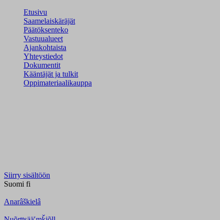
Etusivu
Saamelaiskäräjät
Päätöksenteko
Vastuualueet
Ajankohtaista
Yhteystiedot
Dokumentit
Kääntäjät ja tulkit
Oppimateriaalikauppa
Siirry sisältöön
Suomi
fi
Anarâškielâ
Nuõrttsääʹmǩiõll