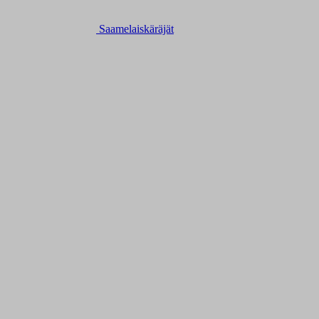
Saamelaiskäräjät