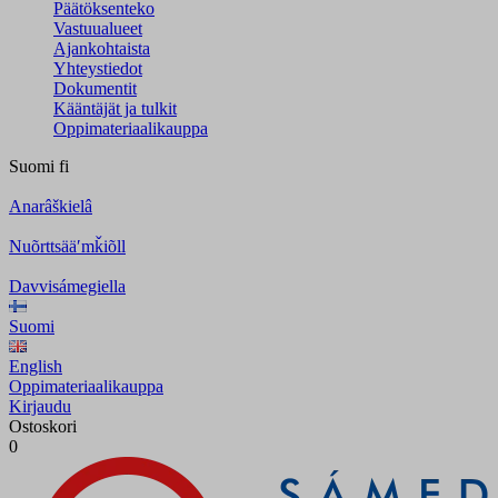
Päätöksenteko
Vastuualueet
Ajankohtaista
Yhteystiedot
Dokumentit
Kääntäjät ja tulkit
Oppimateriaalikauppa
Suomi
fi
Anarâškielâ
Nuõrttsääʹmǩiõll
Davvisámegiella
Suomi
English
Oppimateriaalikauppa
Kirjaudu
Ostoskori
0