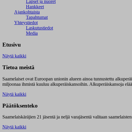
Lapset ja nuoret
Hankkeet
Ajankohtaista
Tapahtumat
Yhteystiedot
Laskutustiedot
Media
Etusivu
Näytä kaikki
Tietoa meistä
Saamelaiset ovat Euroopan unionin alueen ainoa tunnustettu alkuperä
miljoonaa ihmistä kuuluu alkuperäiskansoihin. Alkuperäiskansoja elää 9
Näytä kaikki
Päätöksenteko
Saamelaiskäräjien 21 jäsentä ja neljä varajäsentä valitaan saamelaiste
Näytä kaikki