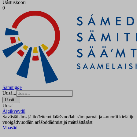
Uástuskoori
0
Sämitigge
Uusâ...
Uusâ...
Uusâ
Äigikyevdil
Savâstâllâm- já tieđettemtilálâšvuođah sämipárnái já –nuorâi kielâlijn
vuoigâdvuođâin arâšoddâdmist já máttááttâsâst
Maasâd