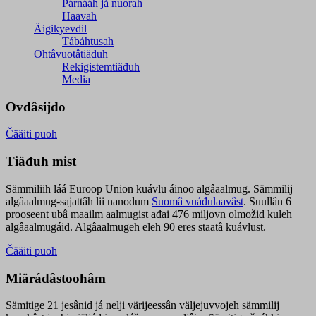
Párnááh já nuorah
Haavah
Äigikyevdil
Tábáhtusah
Ohtâvuotâtiäđuh
Rekigistemtiäđuh
Media
Ovdâsijđo
Čääiti puoh
Tiäđuh mist
Sämmiliih láá Euroop Union kuávlu áinoo algâaalmug. Sämmilij
algâaalmug-sajattâh lii nanodum
Suomâ vuáđulaavâst
. Suullân 6
prooseent ubâ maailm aalmugist ađai 476 miljovn olmožid kuleh
algâaalmugáid. Algâaalmugeh eleh 90 eres staatâ kuávlust.
Čääiti puoh
Miärádâstoohâm
Sämitige 21 jesânid já nelji värijeessân väljejuvvojeh sämmilij