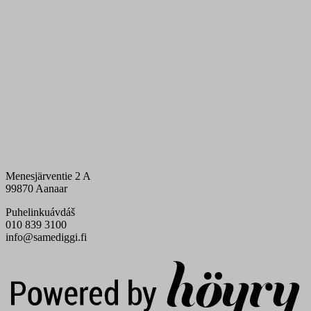
Menesjärventie 2 A
99870 Aanaar
Puhelinkuávdáš
010 839 3100
info@samediggi.fi
Digi- ja mainostoimisto Höyry Rovaniemi ja Oulu