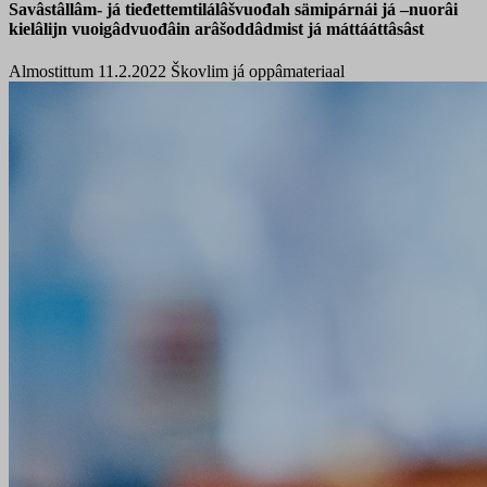
Savâstâllâm- já tieđettemtilálâšvuođah sämipárnái já –nuorâi
kielâlijn vuoigâdvuođâin arâšoddâdmist já máttááttâsâst
Almostittum 11.2.2022
Škovlim já oppâmateriaal