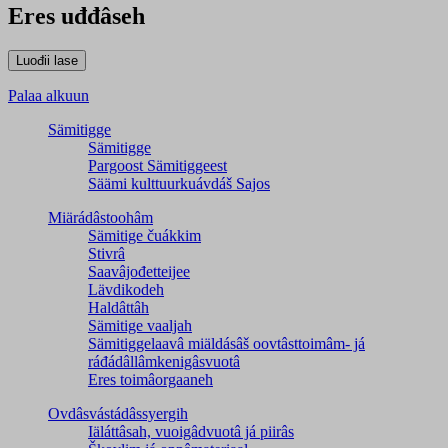
Eres uđđâseh
Palaa alkuun
Sämitigge
Sämitigge
Pargoost Sämitiggeest
Säämi kulttuurkuávdáš Sajos
Miärádâstoohâm
Sämitige čuákkim
Stivrâ
Saavâjođetteijee
Lävdikodeh
Haldâttâh
Sämitige vaaljah
Sämitiggelaavâ miäldásâš oovtâsttoimâm- já
ráđádâllâmkenigâsvuotâ
Eres toimâorgaaneh
Ovdâsvástádâssyergih
Iäláttâsah, vuoigâdvuotâ já piirâs