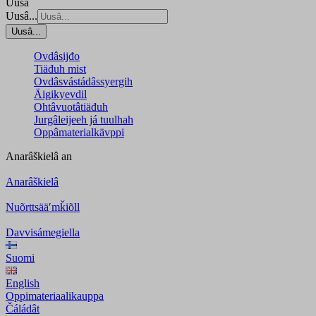
Uusâ
Uusâ...
Uusâ...
Ovdâsijđo
Tiäđuh mist
Ovdâsvástádâssyergih
Äigikyevdil
Ohtâvuotâtiäđuh
Jurgâleijeeh já tuulhah
Oppâmaterialkävppi
Anarâškielâ
an
Anarâškielâ
Nuõrttsääʹmǩiõll
Davvisámegiella
Suomi
English
Oppimateriaalikauppa
Čáládât