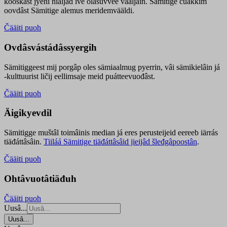
kooskâst jyehi niäljád ive olášuvvee vaaljâin. Sämitige čuákkim
oovdâst Sämitige alemus meridemvääldi.
Čääiti puoh
Ovdâsvástádâssyergih
Sämitiggeest mij porgâp oles sämiaalmug pyerrin, vâi sämikielâin já
-kulttuurist ličij eellimsaje meid puátteevuođâst.
Čääiti puoh
Äigikyevdil
Sämitigge muštâl toimâinis median já eres perusteijeid eereeb iärrás
tiäđáttâsâin.
Tiiláá Sämitige tiäđáttâsâid jieijâd šleđgâpoostân
.
Čääiti puoh
Ohtâvuotâtiäđuh
Čääiti puoh
Uusâ...
Uusâ...