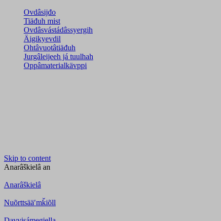
Ovdâsijđo
Tiäđuh mist
Ovdâsvástádâssyergih
Äigikyevdil
Ohtâvuotâtiäđuh
Jurgâleijeeh já tuulhah
Oppâmaterialkävppi
Skip to content
Anarâškielâ
an
Anarâškielâ
Nuõrttsääʹmǩiõll
Davvisámegiella