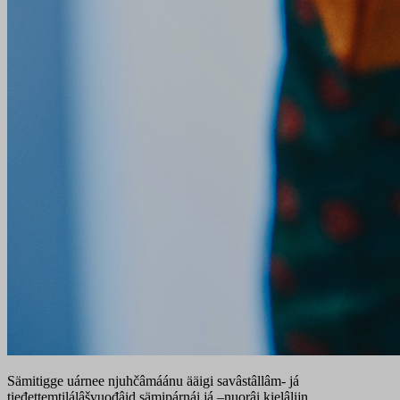
Sämitigge uárnee njuhčâmáánu ääigi savâstâllâm- já
tieđettemtilálâšvuođâid sämipárnái já –nuorâi kielâlijn