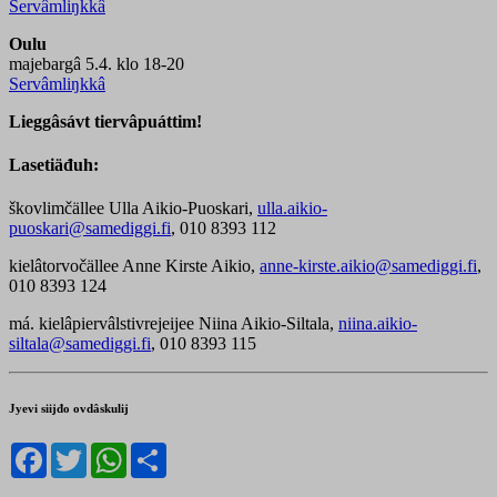
Servâmliŋkkâ
Oulu
majebargâ 5.4. klo 18-20
Servâmliŋkkâ
Lieggâsávt tiervâpuáttim!
Lasetiäđuh:
škovlimčällee Ulla Aikio-Puoskari,
ulla.aikio-
puoskari@samediggi.fi
, 010 8393 112
kielâtorvočällee Anne Kirste Aikio,
anne-kirste.aikio@samediggi.fi
,
010 8393 124
má. kielâpiervâlstivrejeijee Niina Aikio-Siltala,
niina.aikio-
siltala@samediggi.fi
, 010 8393 115
Jyevi siijđo ovdâskulij
Facebook
Twitter
WhatsApp
Share