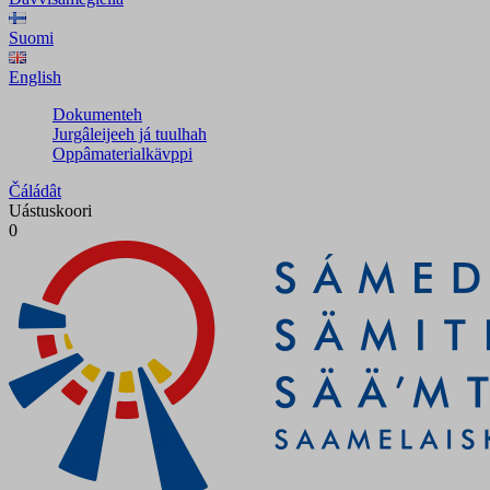
Suomi
English
Dokumenteh
Jurgâleijeeh já tuulhah
Oppâmaterialkävppi
Čáládât
Uástuskoori
0