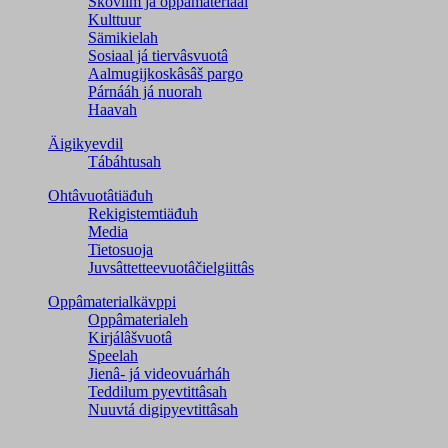
Škovlim já oppâmateriaal
Kulttuur
Sämikielah
Sosiaal já tiervâsvuotâ
Aalmugijkoskâsâš pargo
Párnááh já nuorah
Haavah
Äigikyevdil
Tábáhtusah
Ohtâvuotâtiäđuh
Rekigistemtiäđuh
Media
Tietosuoja
Juvsâttetteevuotâčielgiittâs
Oppâmaterialkävppi
Oppâmaterialeh
Kirjálâšvuotâ
Speelah
Jienâ- já videovuárháh
Teddilum pyevtittâsah
Nuuvtá digipyevtittâsah