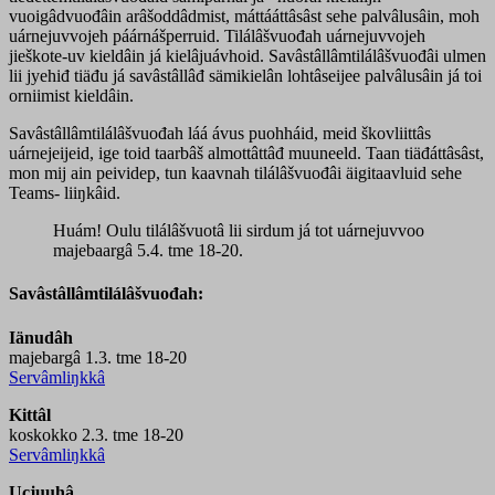
vuoigâdvuođâin arâšoddâdmist, máttááttâsâst sehe palvâlusâin, moh
uárnejuvvojeh páárnášperruid. Tilálâšvuođah uárnejuvvojeh
jieškote-uv kieldâin já kielâjuávhoid. Savâstâllâmtilálâšvuođâi ulmen
lii jyehiđ tiäđu já savâstâllâđ sämikielân lohtâseijee palvâlusâin já toi
orniimist kieldâin.
Savâstâllâmtilálâšvuođah láá ávus puohháid, meid škovliittâs
uárnejeijeid, ige toid taarbâš almottâttâđ muuneeld. Taan tiäđáttâsâst,
mon mij ain peividep, tun kaavnah tilálâšvuođâi äigitaavluid sehe
Teams- liiŋkâid.
Huám! Oulu tilálâšvuotâ lii sirdum já tot uárnejuvvoo
majebaargâ 5.4. tme 18-20.
Savâstâllâmtilálâšvuođah:
Iänudâh
majebargâ 1.3. tme 18-20
Servâmliŋkkâ
Kittâl
koskokko 2.3. tme 18-20
Servâmliŋkkâ
Ucjuuhâ