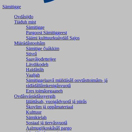
Sämitigge
Ovdâsijđo
Tiäđuh mist
Sämitigge
Pargoost Sämitiggeest
Säämi kulttuurkuávdáš Sajos
Miärádâstoohâm
Sämitige čuákkim
Stivrâ
Saavâjođetteijee
Lävdikodeh
Haldâttâh
Vaaljah
Sämitiggelaavâ miäldásâš oovtâsttoimâm- já
ráđádâllâmkenigâsvuotâ
Eres toimâorgaaneh
Ovdâsvástádâssyergih
Iäláttâsah, vuoigâdvuotâ já piirâs
Škovlim já oppâmateriaal
Kulttuur
Sämikielah
Sosiaal já tiervâsvuotâ
Aalmugijkoskâsâš pargo