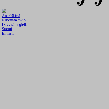
Anarâškielâ
Nuõrttsääʹmǩiõll
Davvisámegiella
Suomi
English