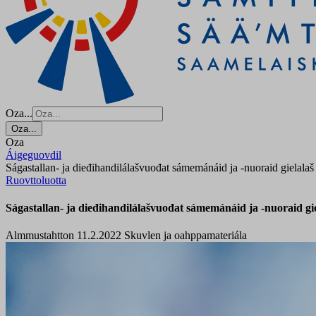
Oza...
Oza...
Oza
Áigeguovdil
Ságastallan- ja dieđihandilálašvuođat sámemánáid ja -nuoraid gielala
Ruovttoluotta
Ságastallan- ja dieđihandilálašvuođat sámemánáid ja -nuoraid gi
Almmustahtton 11.2.2022
Skuvlen ja oahppamateriála