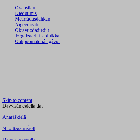
Ovdasiidu
Dieđut mis
Mearrádusdahkan
Áigeguovdil
Oktavuođadieđut
Jorgaleaddjit ja dulkkat
Oahppomateriálagávpi
Skip to content
Davvisámegiella
dav
Anarâškielâ
Nuõrttsääʹmǩiõll
Davvisámegiella