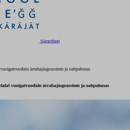
Sámediggi
š vuoigatvuođain árrabajásgeassimis ja oahpahusas
elalaš vuoigatvuođain árrabajásgeassimis ja oahpahusas