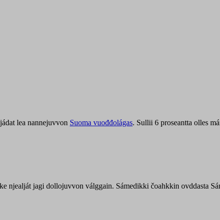
jádat lea nannejuvvon
Suoma vuođđolágas
. Sullii 6 proseantta olles
uohke njealját jagi dollojuvvon válggain. Sámedikki čoahkkin ovddasta 