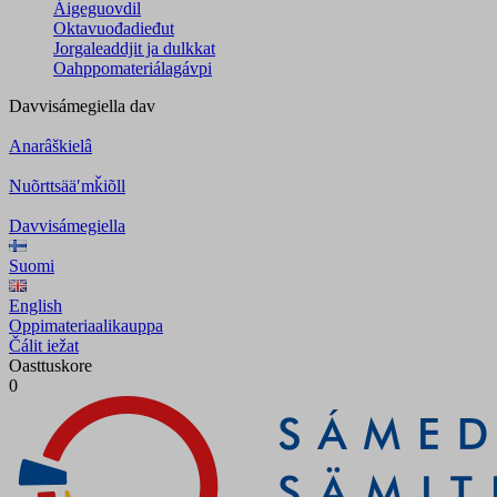
Áigeguovdil
Oktavuođadieđut
Jorgaleaddjit ja dulkkat
Oahppomateriálagávpi
Davvisámegiella
dav
Anarâškielâ
Nuõrttsääʹmǩiõll
Davvisámegiella
Suomi
English
Oppimateriaalikauppa
Čálit iežat
Oasttuskore
0