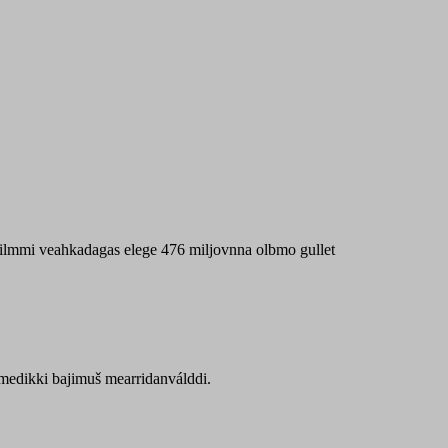
 máilmmi veahkadagas elege 476 miljovnna olbmo gullet
Sámedikki bajimuš mearridanválddi.