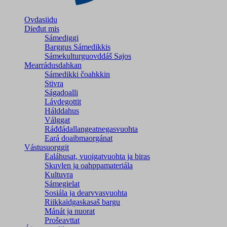
Ovdasiidu
Dieđut mis
Sámediggi
Barggus Sámedikkis
Sámekulturguovddáš Sajos
Mearrádusdahkan
Sámedikki čoahkkin
Stivra
Ságadoalli
Lávdegottit
Hálddahus
Válggat
Ráđđádallangeatnegas­vuohta
Eará doaibmaorgánat
Vástusuorggit
Ealáhusat, vuoigatvuohta ja biras
Skuvlen ja oahppamateriála
Kultuvra
Sámegielat
Sosiála ja dearvvasvuohta
Riikkaidgaskasaš bargu
Mánát ja nuorat
Prošeavttat