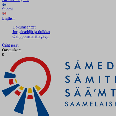
Suomi
English
Dokumeanttat
Jorgaleaddjit ja dulkkat
Oahppomateriálagávpi
Čálit iežat
Oasttuskore
0