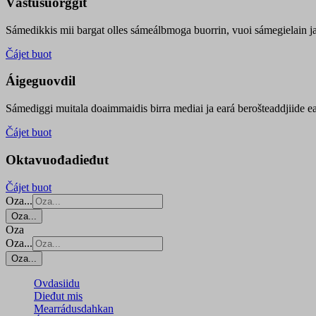
Vástusuorggit
Sámedikkis mii bargat olles sámeálbmoga buorrin, vuoi sámegielain ja 
Čájet buot
Áigeguovdil
Sámediggi muitala doaimmaidis birra mediai ja eará berošteaddjiide ea
Čájet buot
Oktavuođadieđut
Čájet buot
Oza...
Oza...
Oza
Oza...
Oza...
Ovdasiidu
Dieđut mis
Mearrádusdahkan