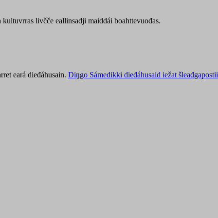
kultuvrras livčče eallinsadji maiddái boahttevuođas.
rret eará dieđáhusain.
Diŋgo Sámedikki dieđáhusaid iežat šleađgapostii