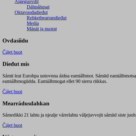
Áigeguovdil
Dáhpáhusat
Oktavuođadieđut
Rehketbearrandieđut
Media
Mánát ja nuorat
Ovdasiidu
Čájet buot
Dieđut mis
Sámit leat Eurohpa uniovnna áidna eamiálbmot. Sámiid eamiálbmotsa
eamiálbmogiidda. Eamiálbmogat ellet 90 sierra riikkas.
Čájet buot
Mearrádusdahkan
Sámedikki 21 lahtu ja njealje várrelahtu váljejuvvojit sámiid siste j
Čájet buot