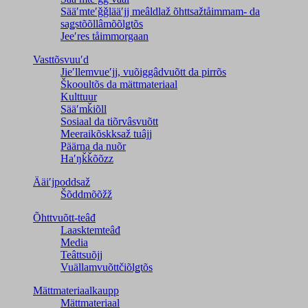
Sääʹmteʹǧǧlääʹjj meâldlaž õhttsažtåimmam- da
saǥstõõllâmõõlǥtõs
Jeeʹres tåimmorgaan
Vasttõsvuuʹd
Jieʹllemvueʹjj, vuõiggâdvuõtt da pirrõs
Škooultõs da mättmateriaal
Kulttuur
Sääʹmǩiõll
Sosiaal da tiõrvâsvuõtt
Meeraikõskksaž tuâjj
Päärna da nuõr
Haʹŋǩǩõõzz
Ääiʹjpoddsaž
Šõddmõõžž
Õhttvuõtt-teâđ
Laasktemteâđ
Media
Teâttsuõjj
Vuällamvuõttčiõlǥtõs
Mättmateriaalkaupp
Mättmateriaal