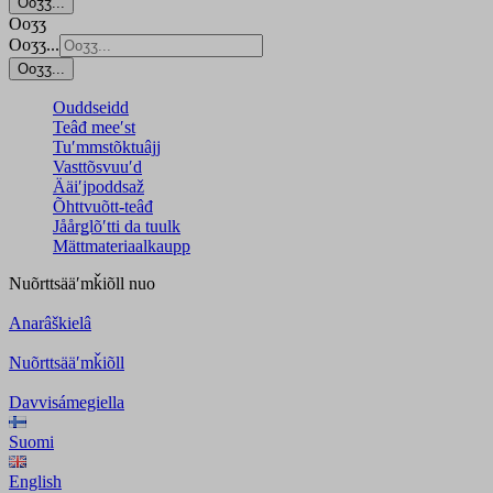
Ooʒʒ...
Ooʒʒ
Ooʒʒ...
Ooʒʒ...
Ouddseidd
Teâđ meeʹst
Tuʹmmstõktuâjj
Vasttõsvuuʹd
Ääiʹjpoddsaž
Õhttvuõtt-teâđ
Jåårǥlõʹtti da tuulk
Mättmateriaalkaupp
Nuõrttsääʹmǩiõll
nuo
Anarâškielâ
Nuõrttsääʹmǩiõll
Davvisámegiella
Suomi
English