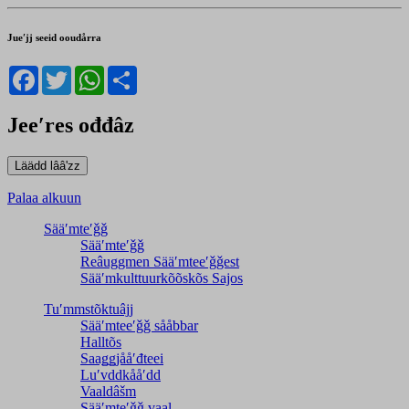
Jueʹjj seeid ooudårra
Facebook
Twitter
WhatsApp
Share
Jeeʹres ođđâz
Palaa alkuun
Sääʹmteʹǧǧ
Sääʹmteʹǧǧ
Reâuggmen Sääʹmteeʹǧǧest
Sääʹmkulttuurkõõskõs Sajos
Tuʹmmstõktuâjj
Sääʹmteeʹǧǧ sååbbar
Halltõs
Saaǥǥjååʹđteei
Luʹvddkååʹdd
Vaaldâšm
Sääʹmteʹǧǧ vaal