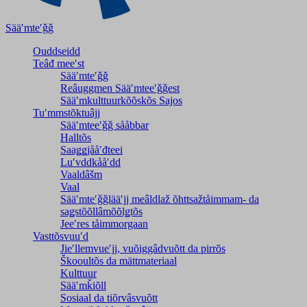
Sääʹmteʹǧǧ
Ouddseidd
Teâđ meeʹst
Sääʹmteʹǧǧ
Reâuggmen Sääʹmteeʹǧǧest
Sääʹmkulttuurkõõskõs Sajos
Tuʹmmstõktuâjj
Sääʹmteeʹǧǧ sååbbar
Halltõs
Saaǥǥjååʹđteei
Luʹvddkååʹdd
Vaaldâšm
Vaal
Sääʹmteʹǧǧlääʹjj meâldlaž õhttsažtåimmam- da
saǥstõõllâmõõlǥtõs
Jeeʹres tåimmorgaan
Vasttõsvuuʹd
Jieʹllemvueʹjj, vuõiggâdvuõtt da pirrõs
Škooultõs da mättmateriaal
Kulttuur
Sääʹmǩiõll
Sosiaal da tiõrvâsvuõtt