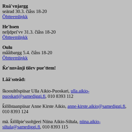
Ruäʹvnjargg
seärad 30.3. čiâss 18-20
Õhtteemliŋkk
Heʹlssen
neljdpeiʹvv 31.3. čiâss 18-20
Õhtteemliŋkk
Oulu
mââibargg 5.4. čiâss 18-20
Õhtteemliŋkk
Ǩeʹnnvânji tiõrv pueʹttem!
Lââʹssteâđ:
škooultõspiisar Ulla Aikio-Puoskari,
ulla.aikio-
puoskari@samediggi.fi
, 010 8393 112
ǩiõllstaanpiisar Anne Kirste Aikio,
anne-kirste.aikio@samediggi.fi
,
010 8393 124
mä. ǩiõllpieʹssohjjeei Niina Aikio-Siltala,
niina.aikio-
siltala@samediggi.fi
, 010 8393 115