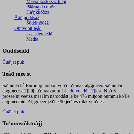
Meeraikõskksaž tuâjj
Päärna da nuõr
Haʹŋǩǩõõzz
Ääiʹjpoddsaž
Šõddmõõžž
Õhttvuõtt-teâđ
Laasktemteâđ
Media
Ouddseidd
Čuäʹjet puk
Teâđ meeʹst
Säʹmmla liâ Euroopp unioon vuuʹd oʹdinak alggmeer. Säʹmmlai
alggmeersââʹjj lij juʹn raavuum
Lääʹdd vuâđđlääʹjjest
. Nuʹt 6
proseeʹnt veeʹzz maaiʹlm naroodâst leʹbe 476 miljoon oummu koʹlle
alggmeeraid. Alggmeer jeäʹlle 90 jeeʹres riikk vuuʹdest.
Čuäʹjet puk
Tuʹmmstõktuâjj