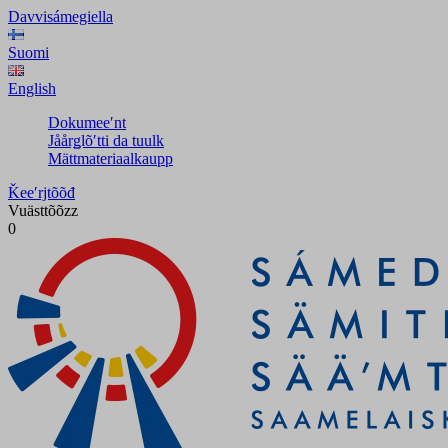
Davvisámegiella
Suomi
English
Dokumeeʹnt
Jåårǥlõʹtti da tuulk
Mättmateriaalkaupp
Ǩeeʹrjtõõđ
Vuästtõõzz
0