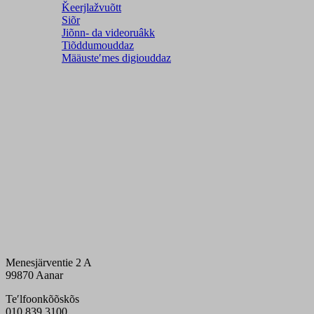
Ǩeerjlažvuõtt
Siõr
Jiõnn- da videoruâkk
Tiõddumouddaz
Määusteʹmes digiouddaz
Menesjärventie 2 A
99870 Aanar
Teʹlfoonkõõskõs
010 839 3100