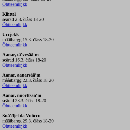
Õhtteemliŋkk
Kihttel
seärad 2.3. čiâss 18-20
Õhtteemliŋkk
Uccjokk
mââibargg 15.3. čiâss 18-20
Õhtteemliŋkk
Aanar, tâʹvvsääʹm
seärad 16.3. čiâss 18-20
Õhtteemliŋkk
Aanar, aanarsääʹm
mââibargg 22.3. čiâss 18-20
Õhtteemliŋkk
Aanar, nuõrttsääʹm
seärad 23.3. čiâss 18-20
Õhtteemliŋkk
Suäʹđjel da Vuõccu
mââibargg 29.3. čiâss 18-20
Õhtteemliŋkk