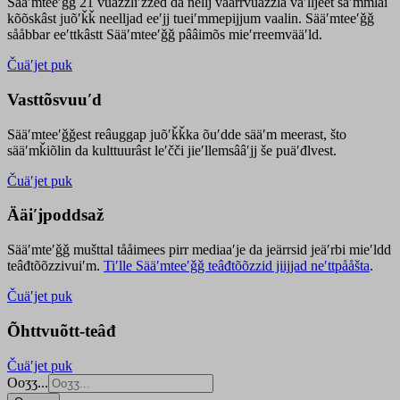
Sääʹmteeʹǧǧ 21 vuäzzliʹžžed da nellj väärrvuäzzla vaʹlljeet säʹmmlai
kõõskâst juõʹǩǩ neelljad eeʹjj tueiʹmmepijjum vaalin. Sääʹmteeʹǧǧ
sååbbar eeʹttkâstt Sääʹmteeʹǧǧ pââimõs mieʹrreemvääʹld.
Čuäʹjet puk
Vasttõsvuuʹd
Sääʹmteeʹǧǧest
reâuggap
juõʹǩǩka
õuʹdde
sääʹm meer
ast
, što
sääʹmǩiõlin da kulttuurâst leʹčči jieʹllemsââʹjj še puäʹđlvest.
Čuäʹjet puk
Ääiʹjpoddsaž
Sääʹmteʹǧǧ mušttal tååimees pirr mediaaʹje da jeärrsid jeäʹrbi mieʹldd
teâđtõõzzivuiʹm.
Tiʹlle Sääʹmteeʹǧǧ teâđtõõzzid jiijjad neʹttpååšta
.
Čuäʹjet puk
Õhttvuõtt-teâđ
Čuäʹjet puk
Ooʒʒ...