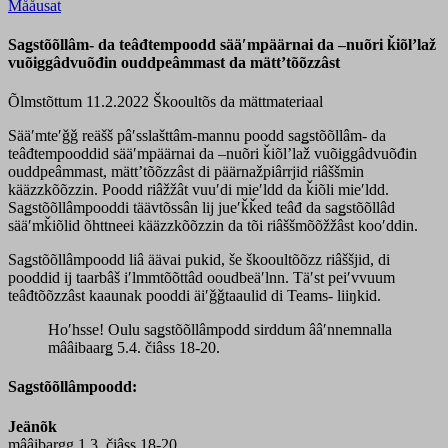
Mååusat
Saǥstõõllâm- da teâđtempoodd sääʹmpäärnai da –nuõri ǩiõlʼlaž
vuõiggâdvuõđin ouddpeâmmast da mättʼtõõzzâst
Õlmstõttum 11.2.2022
Škooultõs da mättmateriaal
Sääʹmteʹǧǧ reäšš pâʹsslašttâm-mannu poodd saǥstõõllâm- da
teâđtempooddid sääʹmpäärnai da –nuõri ǩiõlʼlaž vuõiggâdvuõđin
ouddpeâmmast, mättʼtõõzzâst di päärnažpiârrjid riâššmin
kääzzkõõzzin. Poodd riâžžât vuuʹdi mieʹldd da ǩiõli mieʹldd.
Saǥstõõllâmpooddi täävtõssân lij jueʹǩǩed teâđ da saǥstõõllâd
sääʹmǩiõlid õhttneei kääzzkõõzzin da tõi riâššmõõžžâst kooʹddin.
Saǥstõõllâmpoodd liâ äävai pukid, še škooultõõzz riâššjid, di
pooddid ij taarbâš iʹlmmtõõttâd ooudbeäʹlnn. Täʹst peiʹvvuum
teâđtõõzzâst kaaunak pooddi äiʹǧǧtaaulid di Teams- liiŋkid.
Hoʹhsse! Oulu saǥstõõllâmpodd sirddum ââʹnnemnalla
mââibaarǥ 5.4. čiâss 18-20.
Saǥstõõllâmpoodd:
Jeänõk
mââibargg 1.3. čiâss 18-20