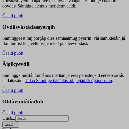
kooskâst jyehi niäljád ive olášuvvee vaaljâin. Sämitige čuákkim
oovdâst Sämitige alemus meridemvääldi.
Čääiti puoh
Ovdâsvástádâssyergih
Sämitiggeest mij porgâp oles sämiaalmug pyerrin, vâi sämikielâin já
-kulttuurist ličij eellimsaje meid puátteevuođâst.
Čääiti puoh
Äigikyevdil
Sämitigge muštâl toimâinis median já eres perusteijeid eereeb iärrás
tiäđáttâsâin.
Tiiláá Sämitige tiäđáttâsâid jieijâd šleđgâpoostân
.
Čääiti puoh
Ohtâvuotâtiäđuh
Čääiti puoh
Uusâ...
Uusâ...