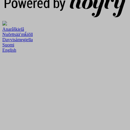
Anarâškielâ
Nuõrttsääʹmǩiõll
Davvisámegiella
Suomi
English