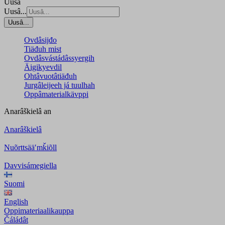
Uusâ
Uusâ...
Uusâ...
Ovdâsijđo
Tiäđuh mist
Ovdâsvástádâssyergih
Äigikyevdil
Ohtâvuotâtiäđuh
Jurgâleijeeh já tuulhah
Oppâmaterialkävppi
Anarâškielâ
an
Anarâškielâ
Nuõrttsääʹmǩiõll
Davvisámegiella
Suomi
English
Oppimateriaalikauppa
Čáládât