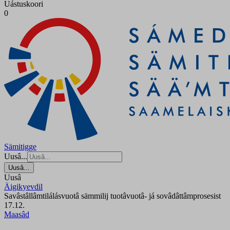
Uástuskoori
0
Sämitigge
Uusâ...
Uusâ...
Uusâ
Äigikyevdil
Savâstâllâmtilálásvuotâ sämmilij tuotâvuotâ- já sovâdâttâmprosesist
17.12.
Maasâd