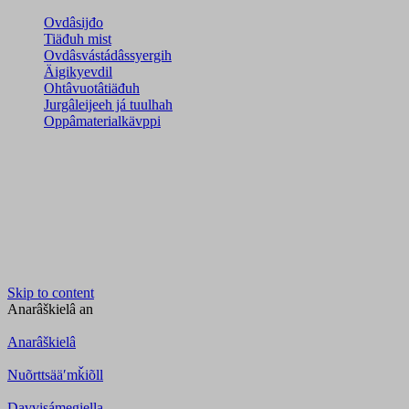
Ovdâsijđo
Tiäđuh mist
Ovdâsvástádâssyergih
Äigikyevdil
Ohtâvuotâtiäđuh
Jurgâleijeeh já tuulhah
Oppâmaterialkävppi
Skip to content
Anarâškielâ
an
Anarâškielâ
Nuõrttsääʹmǩiõll
Davvisámegiella