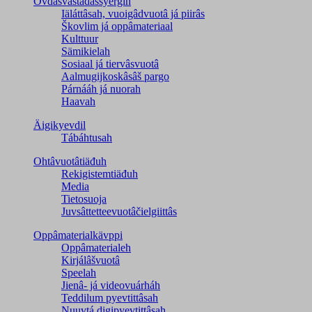
Ovdâsvástádâssyergih
Iäláttâsah, vuoigâdvuotâ já piirâs
Škovlim já oppâmateriaal
Kulttuur
Sämikielah
Sosiaal já tiervâsvuotâ
Aalmugijkoskâsâš pargo
Párnááh já nuorah
Haavah
Äigikyevdil
Tábáhtusah
Ohtâvuotâtiäđuh
Rekigistemtiäđuh
Media
Tietosuoja
Juvsâttetteevuotâčielgiittâs
Oppâmaterialkävppi
Oppâmaterialeh
Kirjálâšvuotâ
Speelah
Jienâ- já videovuárháh
Teddilum pyevtittâsah
Nuuvtá digipyevtittâsah