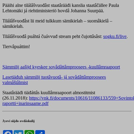
Pääihi alne tilálâšvuođâst staatârääđi kanslia staatâčällee Paula
Lehtomäki já riehtiministeriö hovdâ Johanna Suurpää.
Tilálâšvuođâst lii meid tulkkum sämikielah – suomâkielâ –
sämikielah.
Tilálâšvuođâ puáhtá čuávvuđ stream peht čujottâsâst:
sogku.fi/live
.
Tiervâpuáttim!
Sämmilij aašijd kyeskee sovâdâttâmproosees -kuullâmraapoort
Lasetiäđuh sämmilij tuotâvuotâ- já sovâdâttâmproosees
valmâštâlmist
Staatârääđi tiäđáttâs kuullâmraapoort almostitmist
(26.11.2018):
https://vnk.fi/documents/10616/11086133/559+Sovinto
raportti+inarinsaame.pdf
Jyevi siijđo ovdâskulij
Facebook
Twitter
WhatsApp
Share