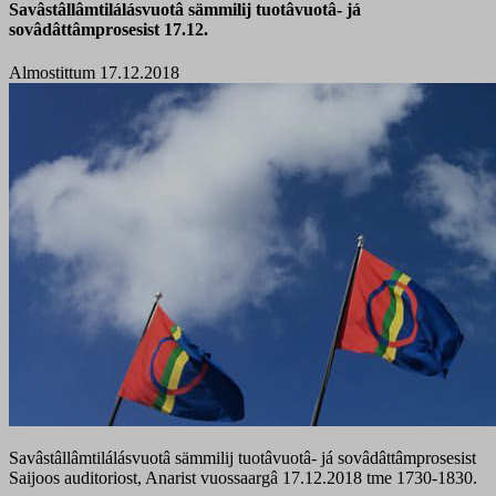
Savâstâllâmtilálásvuotâ sämmilij tuotâvuotâ- já
sovâdâttâmprosesist 17.12.
Almostittum 17.12.2018
Savâstâllâmtilálásvuotâ sämmilij tuotâvuotâ- já sovâdâttâmprosesist
Saijoos auditoriost, Anarist vuossaargâ 17.12.2018 tme 1730-1830.