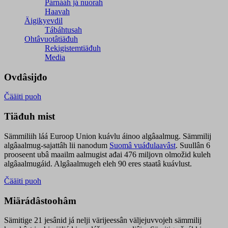
Párnááh já nuorah
Haavah
Äigikyevdil
Tábáhtusah
Ohtâvuotâtiäđuh
Rekigistemtiäđuh
Media
Ovdâsijđo
Čääiti puoh
Tiäđuh mist
Sämmiliih láá Euroop Union kuávlu áinoo algâaalmug. Sämmilij
algâaalmug-sajattâh lii nanodum
Suomâ vuáđulaavâst
. Suullân 6
prooseent ubâ maailm aalmugist ađai 476 miljovn olmožid kuleh
algâaalmugáid. Algâaalmugeh eleh 90 eres staatâ kuávlust.
Čääiti puoh
Miärádâstoohâm
Sämitige 21 jesânid já nelji värijeessân väljejuvvojeh sämmilij