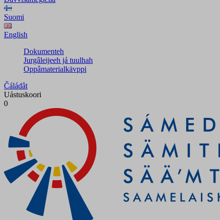
Suomi
English
Dokumenteh
Jurgâleijeeh já tuulhah
Oppâmaterialkävppi
Čáládât
Uástuskoori
0