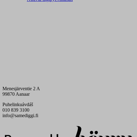
Menesjärventie 2 A
99870 Aanaar
Puhelinkuávdáš
010 839 3100
info@samediggi.fi
Digi- ja mainostoimisto Höyry Rovaniemi ja Oulu