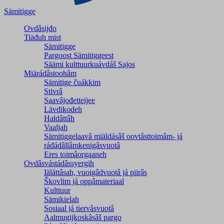
Sämitigge
Ovdâsijđo
Tiäđuh mist
Sämitigge
Pargoost Sämitiggeest
Säämi kulttuurkuávdáš Sajos
Miärádâstoohâm
Sämitige čuákkim
Stivrâ
Saavâjođetteijee
Lävdikodeh
Haldâttâh
Vaaljah
Sämitiggelaavâ miäldásâš oovtâsttoimâm- já
ráđádâllâmkenigâsvuotâ
Eres toimâorgaaneh
Ovdâsvástádâssyergih
Iäláttâsah, vuoigâdvuotâ já piirâs
Škovlim já oppâmateriaal
Kulttuur
Sämikielah
Sosiaal já tiervâsvuotâ
Aalmugijkoskâsâš pargo