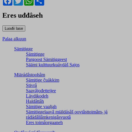
Eres uđđâseh
Palaa alkuun
Sämitigge
Sämitigge
Pargoost Sämitiggeest
Säämi kulttuurkuávdáš Sajos
Miärádâstoohâm
Sämitige čuákkim
Stivrâ
Saavâjođetteijee
Lävdikodeh
Haldâttâh
Sämitige vaaljah
Sämitiggelaavâ miäldásâš oovtâsttoimâm- já
ráđádâllâmkenigâsvuotâ
Eres toimâorgaaneh