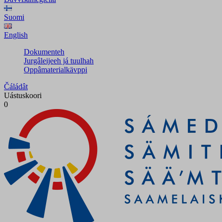
Suomi
English
Dokumenteh
Jurgâleijeeh já tuulhah
Oppâmaterialkävppi
Čáládât
Uástuskoori
0