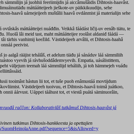
leh sämmilijn já juohhii feeriimijdis já aiccâmušâidis Dihtosis-haavâst.
eellimuáinutiäđu máttáátteijeeh jieškote-uv päikkikuudijn, sehe
htosis-haavâ uárnejeijeeh muštâlii haavâ ovdánmist já materialijn sehe
ovtâskâs máttáátteijei nuáđđin. Veikkâ fáádást ličij-uv eenâb tiätu, te
äđu. Huolâ lâi meid tast, maht máttáátteijee roolâst aldaniđ fáádá —
i tärhis vanhimij keežild. Västideijeeh arvâlii, et Dihtosis-haahâ
i onnáá peeivist.
jo aalgâ rääjist tehálâš, et adelum tiäđu já sánáduv láá sämmiliih
d tuástoo vyevih já rávhušoddâdemvyevih. Empatia, uásálistittem,
peht väljejum teemah láá sämmilijd teháliih, já toh hämmejeh vuáđu
liittâssáid.
dusii tooimâst hástun lii tot, et tuše puoh enâmustáá movtijdum
i škovliimist. Västideijeeh tuoivuu, et Dihtosis-haavâ toimâ juátkoo,
h onnii áárvust. Uáppei tááhust tot, et viestâ puátá säminuorâin,
mvuođâ raččon: Kollaborativlâš tutkâmuš Dihtosis-haavâst já
iivinen tutkimus
Dihtosis
-hankkeesta ja opettajien
37556/SuomHeinolaAnne.pdf?sequence=5&isAllowed=y