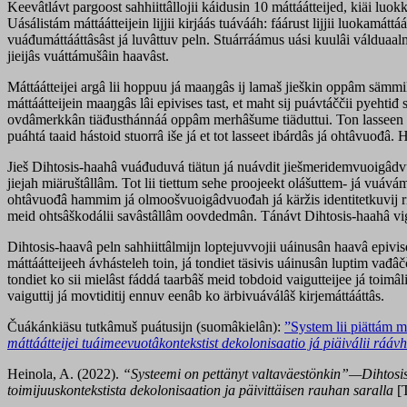
Keevâtlávt pargoost sahhiittâllojii káidusin 10 máttáátteijed, kiäi luok
Uásálistám máttáátteijein lijjii kirjáás tuávááh: fáárust lijjii luokamát
vuáđumáttááttâsâst já luvâttuv peln. Stuárráámus uási kuulâi válduaal
jieijâs vuáttámušâin haavâst.
Máttáátteijei argâ lii hoppuu já maaŋgâs ij lamaš jieškin oppâm sämmili
máttáátteijein maaŋgâs lâi epivises tast, et maht sij puávtáččii pyehti
ovdâmerkkân tiäđusthánnáá oppâm merhâšume tiäduttui. Ton lasseen uási 
puáhtá taaid hástoid stuorrâ iše já et tot lasseet ibárdâs já ohtâvuođâ.
Jieš Dihtosis-haahâ vuáđuduvá tiätun já nuávdit jiešmeridemvuoigâdvuođ
jiejah miäruštâllâm. Tot lii tiettum sehe proojeekt olášuttem- já vuá
ohtâvuođâ hammim já olmoošvuoigâdvuođah já käržis identitetkuvij ri
meid ohtsâškodálii savâstâllâm oovdedmân. Tánávt Dihtosis-haahâ viggá 
Dihtosis-haavâ peln sahhiittâlmijn loptejuvvojii uáinusân haavâ epivis
máttáátteijeeh ávhásteleh toin, já tondiet täsivis uáinusân luptim vađâč
tondiet ko sii mielâst fáddá taarbâš meid tobdoid vaigutteijee já toimâ
vaiguttij já movtiditij ennuv eenâb ko ärbivuáválâš kirjemáttááttâs.
Čuákánkiäsu tutkâmuš puátusijn (suomâkielân):
”System lii piättám 
máttáátteijei tuáimeevuotâkontekstist dekolonisaatio já piäiválii ráávh
Heinola, A. (2022).
“Systeemi on pettänyt valtaväestönkin”—
Dihtosi
toimijuuskontekstista dekolonisaation ja päivittäisen rauhan saralla
[T