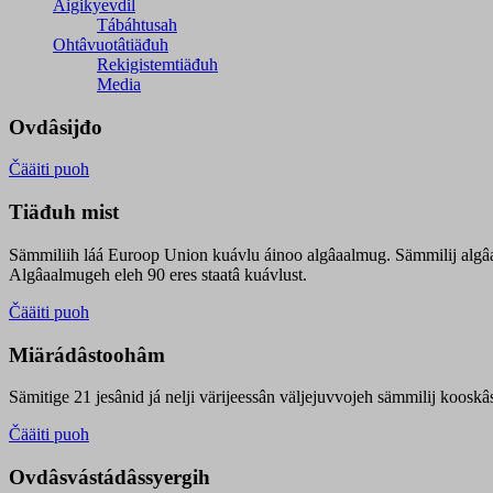
Äigikyevdil
Tábáhtusah
Ohtâvuotâtiäđuh
Rekigistemtiäđuh
Media
Ovdâsijđo
Čääiti puoh
Tiäđuh mist
Sämmiliih láá Euroop Union kuávlu áinoo algâaalmug. Sämmilij algâ
Algâaalmugeh eleh 90 eres staatâ kuávlust.
Čääiti puoh
Miärádâstoohâm
Sämitige 21 jesânid já nelji värijeessân väljejuvvojeh sämmilij koosk
Čääiti puoh
Ovdâsvástádâssyergih