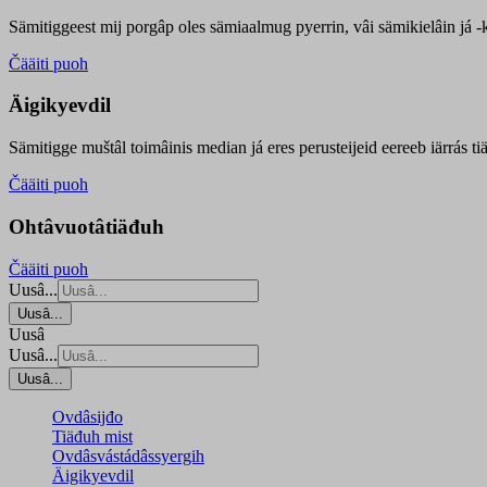
Sämitiggeest mij porgâp oles sämiaalmug pyerrin, vâi sämikielâin já -ku
Čääiti puoh
Äigikyevdil
Sämitigge muštâl toimâinis median já eres perusteijeid eereeb iärrás ti
Čääiti puoh
Ohtâvuotâtiäđuh
Čääiti puoh
Uusâ...
Uusâ...
Uusâ
Uusâ...
Uusâ...
Ovdâsijđo
Tiäđuh mist
Ovdâsvástádâssyergih
Äigikyevdil