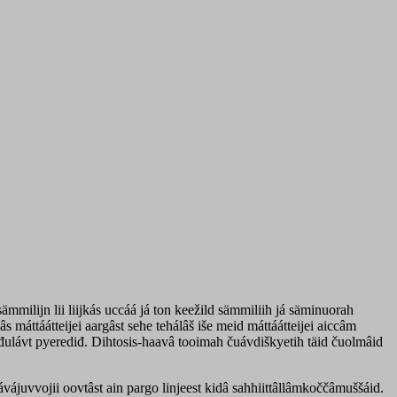
sämmilijn lii liijkás uccáá já ton keežild sämmiliih já säminuorah
s máttáátteijei aargâst sehe tehálâš iše meid máttáátteijei aiccâm
tiäđulávt pyerediđ. Dihtosis-haavâ tooimah čuávdiškyetih täid čuolmâid
vájuvvojii oovtâst ain pargo linjeest kidâ sahhiittâllâmkoččâmuššáid.