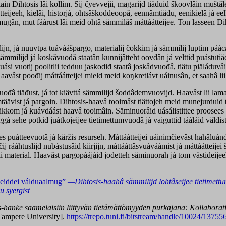
kain Dihtosis lâi kollim. Sij čyevvejii, magarijd tiäđuid škoovlâin muštâ
táátteijeeh, kielâi, historjá, ohtsâškoddeoopâ, eennâmtiäđu, eenikielâ já 
mugân, mut fáárust lâi meid ohtâ sämmilâš máttáátteijee. Ton lasseen Di
jn, já nuuvtpa tuáváášpargo, materialij čokkim já sämmilij luptim páácá 
đ sämmilijd já koskâvuođâ staatân kunnijâtteht oovdân já velttiđ puástuti
vuotij poolitlii tedduu jaskodiđ staatâ joskâdvuođâ, tiätu piäláduvâi tâ
 Haavâst poođij máttáátteijei mield meid koŋkretlávt uáinusân, et saahâ li
â tiäđust, já tot kiävttá sämmilijd šoddâdemvuovijd. Haavâst lii lamaš 
vámtäävist já pargoin. Dihtosis-haavâ tooimâst tiättojeh meid munejurdui
kkom já kuávdáást haavâ tooimâin. Säminuorâid uásálistittee proosees 
sehe potkiđ juátkojeijee tietimettumvuođâ já vaiguttiđ tááláid väldistel
es puátteevuotâ já käržis resurseh. Máttáátteijei uáinimčievâst hahâluán
čij rááhtuslijd nubástusâid kiirjijn, máttááttâsvuáváámist já máttáátteije
lii material. Haavâst pargopáájáid jođetteh säminuorah já tom västideijee
meiddei válduaalmug”
—Dihtosis-haahâ sämmilijd lohtâseijee tietimettu
u syergist
s
-hanke saamelaisiin liittyvän tietämättömyyden purkajana: Kollaborat
ampere University].
https://trepo.tuni.fi/bitstream/handle/10024/1