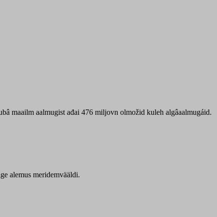
 ubâ maailm aalmugist ađai 476 miljovn olmožid kuleh algâaalmugáid.
itige alemus meridemvääldi.