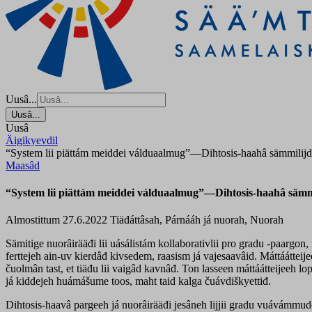
Uusâ...
Uusâ...
Uusâ
Äigikyevdil
“System lii piättám meiddei válduaalmug”—Dihtosis-haahâ sämmilijd 
Maasâd
“System lii piättám meiddei válduaalmug”—Dihtosis-haahâ sämmi
Almostittum 27.6.2022
Tiäđáttâsah, Párnááh já nuorah, Nuorah
Sämitige nuorâirääđi lii uásálistám kollaborativlii pro gradu -paargon,
ferttejeh ain-uv kierdâđ kivsedem, raasism já vajesaavâid. Máttáátteije
čuolmân tast, et tiäđu lii vaigâd kavnâđ. Ton lasseen máttáátteijeeh l
já kiddejeh huámášume toos, maht taid kalga čuávdiškyettiđ.
Dihtosis-haavâ pargeeh já nuorâirääđi jesâneh lijjii gradu vuávámmudo