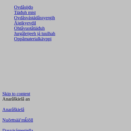
Ovdâsijđo
Tiäđuh mist
Ovdâsvástádâssyergih
Äigikyevdil
Ohtâvuotâtiäđuh
Jurgâleijeeh já tuulhah
Oppâmaterialkävppi
Skip to content
Anarâškielâ
an
Anarâškielâ
Nuõrttsääʹmǩiõll
Davvisámegiella