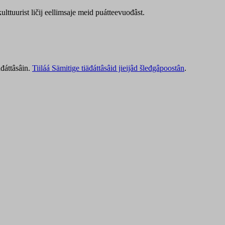
lttuurist ličij eellimsaje meid puátteevuođâst.
äđáttâsâin.
Tiiláá Sämitige tiäđáttâsâid jieijâd šleđgâpoostân
.