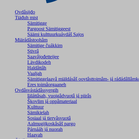
Ovdâsijđo
Tiäđuh mist
Sämitigge
Pargoost Sämitiggeest
Säämi kulttuurkuávdáš Sajos
Miärádâstoohâm
Sämitige čuákkim
Stivrâ
Saavâjođetteijee
Lävdikodeh
Haldâttâh
Vaaljah
Sämitiggelaavâ miäldásâš oovtâsttoimâm- já ráđádâllâmk
Eres toimâorgaaneh
Ovdâsvástádâssyergih
Iäláttâsah, vuoigâdvuotâ já piirâs
Škovlim já oppâmateriaal
Kulttuur
Sämikielah
Sosiaal já tiervâsvuotâ
Aalmugijkoskâsâš pargo
Párnááh já nuorah
Haavah