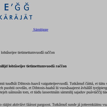
Sämitigge
lohtâseijee tietimettumvuođâ raččon
lijd lohtâseijee tietimettumvuođâ raččon
 mii tuuđhâi Dihtosis-haavâ vaigutteijeevuođâ. Tutkâmuš čáittá, et tiätu 
eh puohtii oovdân, et Dihtosis-haahâ lii vuosâsaajeest ávhálâš tyejipiergâ
optejeh uáinusân tom, et tiäđu lasseetmáin sämmilij sajaduv puávtáččij 
 rääjist aktivlávt fáárust pargoost. Tutkâmuš sunde já jotteemkiäinu vuá