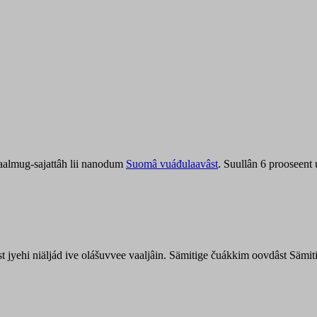
aalmug-sajattâh lii nanodum
Suomâ vuáđulaavâst
. Suullân 6 prooseent
âst jyehi niäljád ive olášuvvee vaaljâin. Sämitige čuákkim oovdâst Säm