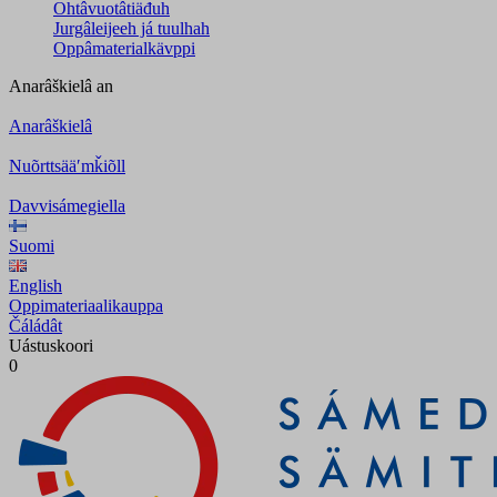
Ohtâvuotâtiäđuh
Jurgâleijeeh já tuulhah
Oppâmaterialkävppi
Anarâškielâ
an
Anarâškielâ
Nuõrttsääʹmǩiõll
Davvisámegiella
Suomi
English
Oppimateriaalikauppa
Čáládât
Uástuskoori
0