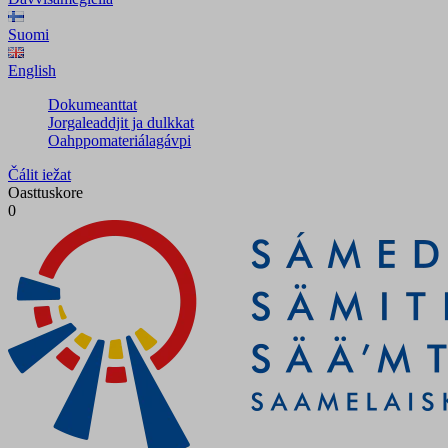
Suomi
English
Dokumeanttat
Jorgaleaddjit ja dulkkat
Oahppomateriálagávpi
Čálit iežat
Oasttuskore
0