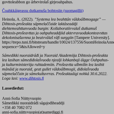
govttoleabbon go árbevirolaš girjeoahpahus.
Čoahkkáigeassu dutkamuša bohtosiin (suomagillii)
Heinola, A. (2022).
”Systema lea beahttán váldoálbmogage” —
Dihtosis-prošeakta sápmelaččaide laktáseaddji
diehtemeahttunvuođa burgin:
Kollaboratiivvalaš dutkamuš
Dihtosis-prošeavttas ja oahpaheaddjiid aktevravuođakonteavsttas
dekolonisašuvnna ja beaivválaš ráfi surggiin
[Tampere University].
https://trepo.tuni.fi/bitstream/handle/10024/137556/SuomHeinolaAnn
sequence=5&isAllowed=y
Sámedikki nuoraidráđi ja Nuoraid Akademiija Dihtosis-prošeakta
lea lasihan sámediđolašvuođa njealji lohkanbaji áigge Oahpahus-
ja kulturministeriija ruhtademiin.
Prošeavtta ulbmilin lea lasihit
mánáid ja nuoraid, geat gullet váldoálbmogii, diđolašvuođa
sápmelaččain ja sámekultuvrras.
Prošeaktaáigi nohká 30.6.2022.
Loga lasi:
www.dihtosis.fi
Lassedieđut:
Anni-Sofia Niittyvuopio
Sámedikki nuoraidráđi ságajođiheaddji
+358 40 7082 072
anni-sofia.niittyvuopio(at)samediggi.fi