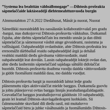
”Systema lea beahttán váldoálbmogage” —Dihtosis-prošeakta
sápmelaččaide laktáseaddji diehtemeahttunvuođa burgin
Almmustahtton 27.6.2022
Dieđáhusat, Mánát ja nuorat, Nuorat
Sámedikki nuoraidráđđi lea oassálastán kollaboratiivvalaš pro gradu
-bargui, mas dutkojuvvui Dihtosis-prošeavtta váikkuhus. Dutkamuš
čujuha, ahte diehtu sápmelaččain lea menddo unnán ja dan dihtii
sápmelaččat ja sámenuorat vásihit ainge givssideami, rasismma ja
vaššiságaid. Oahpaheaddjit ovdanbukte, ahte Dihtosis-prošeakta lea
erenomážit dárbbašlaš reaidu oahpaheaddjiid árgii ja dehálaš
veahkki maiddái dieđu gávdnama váttisvuođaide, maid
oahpaheaddjit leat dovdán. Lassin oahpaheaddjit loktejit ovdan dan,
ahte dieđu lasihemiin sápmelaččaid sajádaga sáhtášii diđolaččat
buoridit. Dihtosis-prošeavtta doaibma vuodju daidda váttisvuođaide
ja gidde fuomášumi maiddái dasa, mo daidda vuodjut.
Dihtosis-prošeavtta bargit ja nuoraidráđi lahtut ledje gradu
plánenmuttu rájes aktiivvalaččat mielde barggus. Dutkamuša guovlu
ja johtu plánejuvvui ovttas barggu linnjás jearahallangažaldagaide.
Geavatlaččat barggus jearahallojuvvui gáiddusin 10 oahpaheaddji,
geain lei leamaš Dihtosis-skuvlagalledeapmi luohkástis. Sii
čalmmustahtte skuvllaid dili dieđu oasil, mii muitaluvvo
sápmelaččaid birra ja juhke vásáhusaidis ja fuomášumiidis Dihtosis-