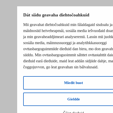
Dát siidu geavaha diehtočoahkuid
Mii geavahat diehtočoahkuid min fálaldagaid sisdoalu ja
máidnosiid heiveheapmái, sosiála media iešvuođaid doar
ja min geavaheaddjimeari analyseremii. Lassin mii juohk
sosiála media, máinnussuorggi ja analytihkkasuorggi
ovttasbargoguimmiide dieđuid dan birra, mo don geavah
siiddu. Min ovttasbargoguoimmit sáhttet ovttastahttit dai
dieđuid eará dieđuide, maid leat addán sidjiide dahje, mat
čoggojuvvon, go leat geavahan sin bálvalusaid.
Mieđit buot
Gieldde