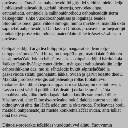
prošeavttas. Oassálasti oahpaheaddjiid girju lei viiddis: mielde ledje
luohkkáoahpaheaddjit, gielaid, historjjá, servodatoahpa,
eatnandieđu, eatnigiela ja eallinoaidnodieđu oahpaheaddjit sierra
báikegottiin, sihke vuođđooahpahusas ja logahaga bealde.
Stuorámus oassi gulai váldoálbmogii, muhto mielde lei maiddái okta
sápmelaš oahpaheaddji. Dán lassin Dihtosis-prošeavtta ordnejeaddjit
muitaledje prošeavtta jođus ja materiálain sihke iežaset vásáhusain
prošeavttas.
Oahpaheaddjiid árga lea hohppui ja máŋgasat eai lean iešge
oahppan sápmelaččaid birra, nu duogášbargu, materiálaid čohkken
ja sápmelaččaid lokten báhcá ovttaskas oahpaheaddjiid hárduid ala.
Vaikko fáttás livččege eanet diehtu, máŋgasat oahpaheaddjiin ledje
eahpesihkkarat das, mo sii sáhtášedje buktit sápmelaččaid ja
gaskavuođa stáhtii gudnejahtti láhkai ovdan ja garvit boastto dieđu.
Maiddái jurddašanvuogis oahpaheaddji rollas fuolahuvvui —
ovdamearkka dihte čiegusoahppama mearkkašupmi deattuhuvvui.
Lassin oassi vásihii politihkalaš deattu jaskkodeapmái stáhta
jienahisvuođa, dihto bellodagaid dahje dárkilis vánhemiid dihte.
Vásihuvvui, ahte Dihtosis-prošeakta buktá daidda stuorra veahki ja
oidnojuvvui ahte dat láhčá áddejumi ja oktavuođa. Prošeavttas bođii
maiddái oahpaheaddjiid mielde konkrehtalaččat ovdan, ahte hállat
otná beaivvis.
Dihtosis-prošeakta iešalddes vuođđuduvvá dihtui čuovvumin