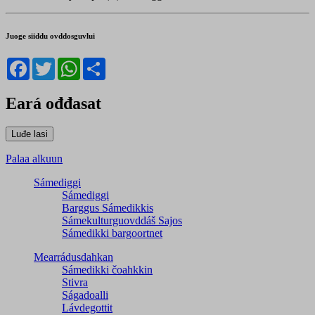
Juoge siiddu ovddosguvlui
Facebook
Twitter
WhatsApp
Share
Eará ođđasat
Palaa alkuun
Sámediggi
Sámediggi
Barggus Sámedikkis
Sámekulturguovddáš Sajos
Sámedikki bargoortnet
Mearrádusdahkan
Sámedikki čoahkkin
Stivra
Ságadoalli
Lávdegottit