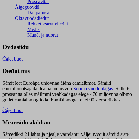
Prošeavttat
Áigeguovdil
Dáhpáhusat
Oktavuođadieđut
Rehketbearrandieđut
Media
Mánát ja nuorat
Ovdasiidu
Čájet buot
Dieđut mis
Sámit leat Eurohpa uniovnna áidna eamiálbmot. Sámiid
eamiálbmotsajádat lea nannejuvvon
Suoma vuođđolágas
. Sullii 6
proseantta olles máilmmi veahkadagas elege 476 miljovnna olbmo
gullet eamiálbmogiidda. Eamiálbmogat ellet 90 sierra riikkas.
Čájet buot
Mearrádusdahkan
Sámedikki 21 lahtu ja njealje várrelahtu váljejuvvojit sámiid siste