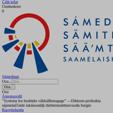
Čálit iežat
Oasttuskore
0
Sámediggi
Oza...
Oza...
Oza
Áigeguovdil
”Systema lea beahttán váldoálbmogage” —Dihtosis-prošeakta
sápmelaččaide laktáseaddji diehtemeahttunvuođa burgin
Ruovttoluotta