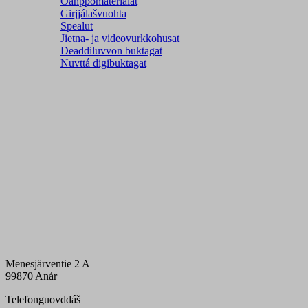
Oahppomateriálat
Girjjálašvuohta
Spealut
Jietna- ja videovurkkohusat
Deaddiluvvon buktagat
Nuvttá digibuktagat
Menesjärventie 2 A
99870 Anár
Telefonguovddáš