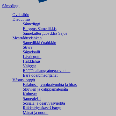
Sámediggi
Ovdasiidu
Dieđut mis
Sámediggi
Barggus Sámedikkis
Sámekulturguovddáš Sajos
Mearrádusdahkan
Sámedikki čoahkkin
Stivra
Ságadoalli
Lávdegottit
Hálddahus
Válggat
Ráđđádallangeatnegas­vuohta
Eará doaibmaorgánat
Vástusuorggit
Ealáhusat, vuoigatvuohta ja biras
Skuvlen ja oahppamateriála
Kultuvra
Sámegielat
Sosiála ja dearvvasvuohta
Riikkaidgaskasaš bargu
Mánát ja nuorat