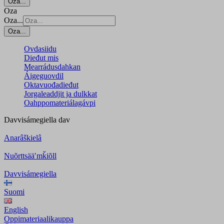
Oza...
Oza
Oza...
Oza...
Ovdasiidu
Dieđut mis
Mearrádusdahkan
Áigeguovdil
Oktavuođadieđut
Jorgaleaddjit ja dulkkat
Oahppomateriálagávpi
Davvisámegiella
dav
Anarâškielâ
Nuõrttsääʹmǩiõll
Davvisámegiella
Suomi
English
Oppimateriaalikauppa