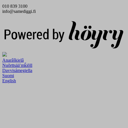
010 839 3100
info@samediggi.fi
Digi- ja mainostoimisto Höyry Rovaniemi ja Oulu
Anarâškielâ
Nuõrttsääʹmǩiõll
Davvisámegiella
Suomi
English