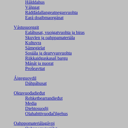
Hálddahus
Válggat
Ráđđádallangeatnegas­vuohta
Eará doaibmaorgánat
Vástusuorggit
Ealáhusat, vuoigatvuohta ja biras
Skuvlen ja oahppamateriála
Kultuvra
Sámegielat
Sosiála ja dearvvasvuohta
Riikkaidgaskasaš bargu
Mánát ja nuorat
Prošeavttat
Áigeguovdil
Dáhpáhusat
Oktavuođadieđut
Rehketbearrandieđut
Media
Diehtosuodji
Olahahttivuođačilgehus
Oahppomateriálagávpi