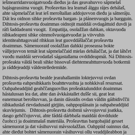
iešmearridanvuoigatvuođa dieđus ja das geavahuvvo sápmelaš
bajásgeassima vuogit. Prošeavttas lea leamaš álggu rájes dehálaš,
ahte sápmelaččat leat ieš meroštallan addojuvvon dieđu ja sátneráju.
Dát lea oidnon sihke prošeavtta bargan- ja plánenvuogis ja bargguin.
Dihtosis-prošeavtta doaimmas oidnojit maiddái ovdagáttuid duvdi ja
ráfi šaddadeami vuogit. Empatiija, osolažžan dahkan, oktavuođa
ráhkadeapmi sihke olmmošvuoigatvuođat ja viivvuhis
identiteahttagovaid rihkkun leat guovddášlaččat prošeavtta
doaimmas. Sámenuoraid osolažžan dahkki proseassa bokte
válljejuvvon temát leat sápmelaččaid mielas dehálaččat, ja dat láhčet
vuođu maiddái servodatlaš ságastallama ovddideapmái. Ná Dihtosis-
prošeakta váldá beali sihke bissovaš diehtemeahttunvuođa botkemii
ja ráđđejeaddji váldestelledemiide.
Dihtosis-prošeavtta bealde jearahallamiin loktejuvvui ovdan
prošeavtta eahpesihkkaris boahttevuohta ja nohkkivaš resurssat.
Oahpaheaddjiid geahččanguovllus prošeaktalunddot doaimmas
hástalussan lea dat, ahte dan ávkkástallet dušše sii, geat leat
eanemusat beroštuvvan, ja danin dássidis ovdan váldin gáibidivččii
ráhkaduslaš rievdadusaid girjjiin, oahppoplánain ja oahpaheaddjiid
skuvlejumis. Dihtosis-prošeavtta doibmii sávvojuvvui joatkka,
dasgo gehččojuvvui, ahte fáddá dárbbaša maiddái dovdduide
čuohcci ja doaimmalaš materiála. Prošeavttas bargobajiid gesset
sámenuorat ja dat vásihuvvui mávssolažžan. Oahppiid oainnus dat,
ahte dieđut bohtet sámenuorain vásihuvvui ollu veaddjileabbon ja