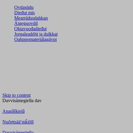
Ovdasiidu
Dieđut mis
Mearrádusdahkan
Áigeguovdil
Oktavuođadieđut
Jorgaleaddjit ja dulkkat
Oahppomateriálagávpi
Skip to content
Davvisámegiella
dav
Anarâškielâ
Nuõrttsääʹmǩiõll
Davvisámegiella