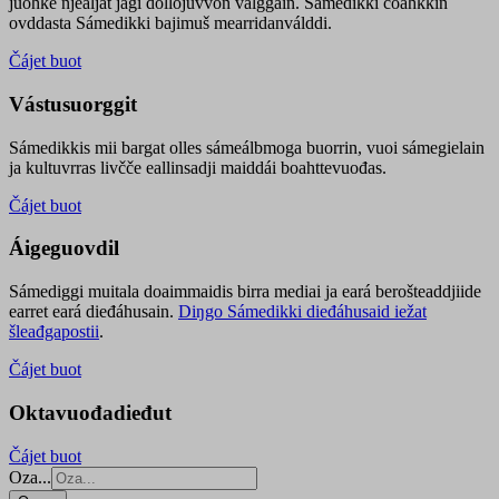
juohke njealját jagi dollojuvvon válggain. Sámedikki čoahkkin
ovddasta Sámedikki bajimuš mearridanválddi.
Čájet buot
Vástusuorggit
Sámedikkis mii bargat olles sámeálbmoga buorrin, vuoi sámegielain
ja kultuvrras livčče eallinsadji maiddái boahttevuođas.
Čájet buot
Áigeguovdil
Sámediggi muitala doaimmaidis birra mediai ja eará berošteaddjiide
earret eará dieđáhusain.
Diŋgo Sámedikki dieđáhusaid iežat
šleađgapostii
.
Čájet buot
Oktavuođadieđut
Čájet buot
Oza...