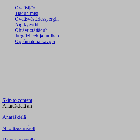
Ovdâsijđo
Tiäđuh mist
Ovdâsvástádâssyergih
Äigikyevdil
Ohtâvuotâtiäđuh
Jurgâleijeeh já tuulhah
Oppâmaterialkävppi
Skip to content
Anarâškielâ
an
Anarâškielâ
Nuõrttsääʹmǩiõll
Davvisámegiella