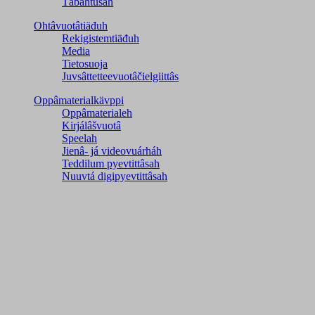
Tábáhtusah
Ohtâvuotâtiäđuh
Rekigistemtiäđuh
Media
Tietosuoja
Juvsâttetteevuotâčielgiittâs
Oppâmaterialkävppi
Oppâmaterialeh
Kirjálâšvuotâ
Speelah
Jienâ- já videovuárháh
Teddilum pyevtittâsah
Nuuvtá digipyevtittâsah