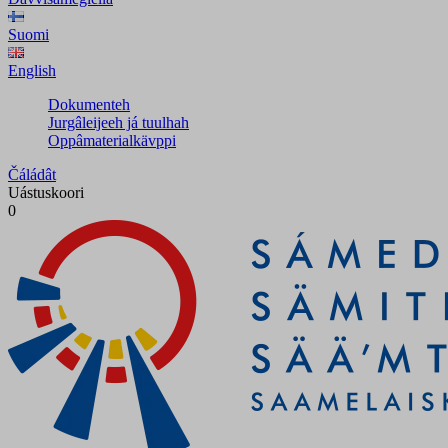
Suomi
English
Dokumenteh
Jurgâleijeeh já tuulhah
Oppâmaterialkävppi
Čáládât
Uástuskoori
0