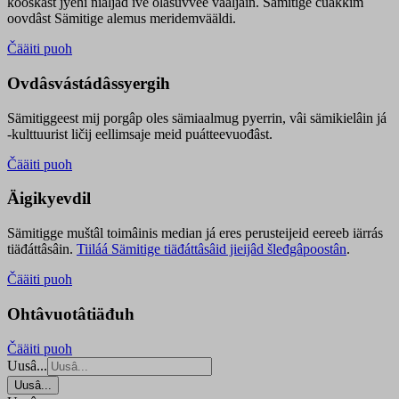
kooskâst jyehi niäljád ive olášuvvee vaaljâin. Sämitige čuákkim
oovdâst Sämitige alemus meridemvääldi.
Čääiti puoh
Ovdâsvástádâssyergih
Sämitiggeest mij porgâp oles sämiaalmug pyerrin, vâi sämikielâin já
-kulttuurist ličij eellimsaje meid puátteevuođâst.
Čääiti puoh
Äigikyevdil
Sämitigge muštâl toimâinis median já eres perusteijeid eereeb iärrás
tiäđáttâsâin.
Tiiláá Sämitige tiäđáttâsâid jieijâd šleđgâpoostân
.
Čääiti puoh
Ohtâvuotâtiäđuh
Čääiti puoh
Uusâ...
Uusâ...