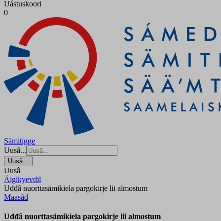
Uástuskoori
0
Sämitigge
Uusâ...
Uusâ...
Uusâ
Äigikyevdil
Uđđâ nuorttasämikiela pargokirje lii almostum
Maasâd
Uđđâ nuorttasämikiela pargokirje lii almostum