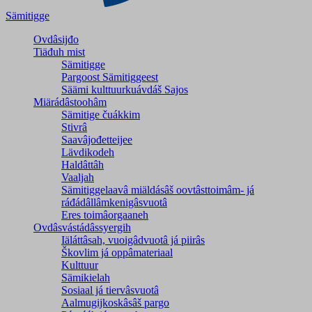
Sämitigge
Ovdâsijđo
Tiäđuh mist
Sämitigge
Pargoost Sämitiggeest
Säämi kulttuurkuávdáš Sajos
Miärádâstoohâm
Sämitige čuákkim
Stivrâ
Saavâjođetteijee
Lävdikodeh
Haldâttâh
Vaaljah
Sämitiggelaavâ miäldásâš oovtâsttoimâm- já
ráđádâllâmkenigâsvuotâ
Eres toimâorgaaneh
Ovdâsvástádâssyergih
Iäláttâsah, vuoigâdvuotâ já piirâs
Škovlim já oppâmateriaal
Kulttuur
Sämikielah
Sosiaal já tiervâsvuotâ
Aalmugijkoskâsâš pargo