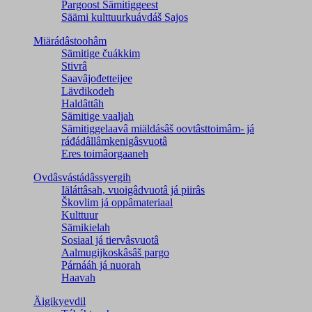
Pargoost Sämitiggeest
Säämi kulttuurkuávdáš Sajos
Miärádâstoohâm
Sämitige čuákkim
Stivrâ
Saavâjođetteijee
Lävdikodeh
Haldâttâh
Sämitige vaaljah
Sämitiggelaavâ miäldásâš oovtâsttoimâm- já
ráđádâllâmkenigâsvuotâ
Eres toimâorgaaneh
Ovdâsvástádâssyergih
Iäláttâsah, vuoigâdvuotâ já piirâs
Škovlim já oppâmateriaal
Kulttuur
Sämikielah
Sosiaal já tiervâsvuotâ
Aalmugijkoskâsâš pargo
Párnááh já nuorah
Haavah
Äigikyevdil