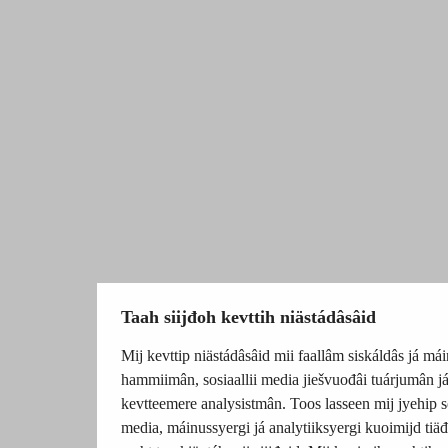
Taah siijđoh kevttih niästádâsâid
Mij kevttip niästádâsâid mii faallâm siskáldâs já mái
hammiimân, sosiaallii media jiešvuođâi tuárjumân j
kevtteemere analysistmân. Toos lasseen mij jyehip so
media, máinussyergi já analytiiksyergi kuoimijd tiäđu