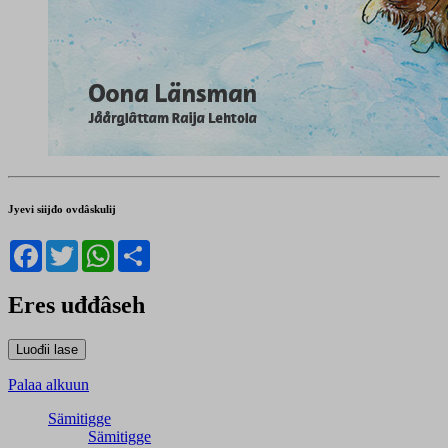
Jyevi siijđo ovdâskulij
Facebook
Twitter
WhatsApp
Share
Eres uđđâseh
Palaa alkuun
Sämitigge
Sämitigge