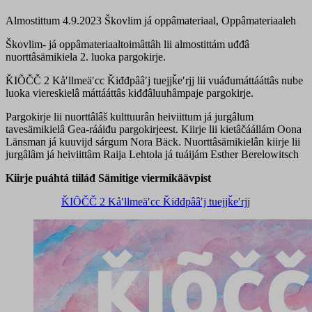
Almostittum 4.9.2023
Škovlim já oppâmateriaal, Oppâmateriaaleh
Škovlim- já oppâmateriaaltoimâttâh lii almostittám uđđâ
nuorttâsämikiela 2. luoka pargokirje.
ǨIÕČČ 2 Kåʹllmeäʹcc Ǩiđđpââʹj tuejjǩeʹrjj lii vuáđumáttááttâs nube
luoka viereskielâ máttááttâs kiđđâluuhâmpaje pargokirje.
Pargokirje lii nuorttâlâš kulttuurân heiviittum já jurgâlum
tavesämikielâ Gea-rááiđu pargokirjeest. Kiirje lii kietâčáállám Oona
Länsman já kuuvijd sárgum Nora Bäck. Nuorttâsämikielân kiirje lii
jurgâlâm já heiviittâm Raija Lehtola já tuáijám Esther Berelowitsch
Kiirje puáhtá tiiláđ Sämitige viermikäävpist
ǨIÕČČ 2 Kåʹllmeäʹcc Ǩiđđpââʹj tuejjǩeʹrjj