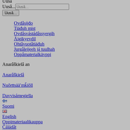
Uusâ
Uusâ...
Uusâ...
Ovdâsijđo
Tiäđuh mist
Ovdâsvástádâssyergih
Äigikyevdil
Ohtâvuotâtiäđuh
Jurgâleijeeh já tuulhah
Oppâmaterialkävppi
Anarâškielâ
an
Anarâškielâ
Nuõrttsääʹmǩiõll
Davvisámegiella
Suomi
English
Oppimateriaalikauppa
Čáládât