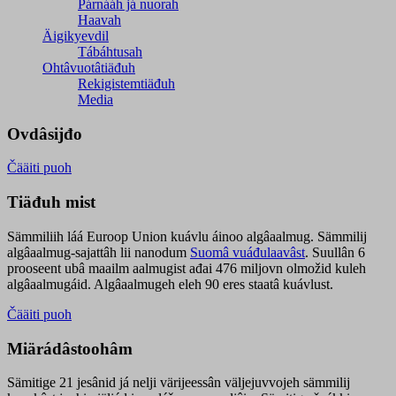
Párnááh já nuorah
Haavah
Äigikyevdil
Tábáhtusah
Ohtâvuotâtiäđuh
Rekigistemtiäđuh
Media
Ovdâsijđo
Čääiti puoh
Tiäđuh mist
Sämmiliih láá Euroop Union kuávlu áinoo algâaalmug. Sämmilij
algâaalmug-sajattâh lii nanodum
Suomâ vuáđulaavâst
. Suullân 6
prooseent ubâ maailm aalmugist ađai 476 miljovn olmožid kuleh
algâaalmugáid. Algâaalmugeh eleh 90 eres staatâ kuávlust.
Čääiti puoh
Miärádâstoohâm
Sämitige 21 jesânid já nelji värijeessân väljejuvvojeh sämmilij