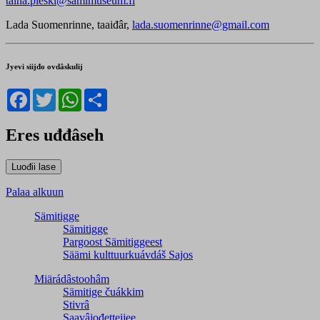
taina.pieski@samimuseum.fi
Lada Suomenrinne, taaiđâr,
lada.suomenrinne@gmail.com
Jyevi siijđo ovdâskulij
Facebook
Twitter
WhatsApp
Share
Eres uđđâseh
Palaa alkuun
Sämitigge
Sämitigge
Pargoost Sämitiggeest
Säämi kulttuurkuávdáš Sajos
Miärádâstoohâm
Sämitige čuákkim
Stivrâ
Saavâjođetteijee