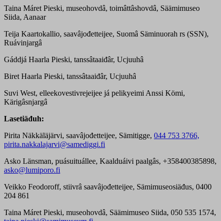
Taina Máret Pieski, museohovdâ, toimâttâshovdâ, Säämimuseo
Siida, Aanaar
Teija Kaartokallio, saavâjođetteijee, Suomâ Säminuorah rs (SSN),
Ruávinjargâ
Gáddjá Haarla Pieski, tanssâtaaiđâr, Ucjuuhâ
Biret Haarla Pieski, tanssâtaaiđâr, Ucjuuhâ
Suvi West, elleekovestivrejeijee já pelikyeimi Anssi Kömi,
Kärigâsnjargâ
Lasetiäđuh:
Pirita Näkkäläjärvi, saavâjođetteijee, Sämitigge,
044 753 3766,
pirita.nakkalajarvi@samediggi.fi
Asko Länsman, puásuituállee, Kaalduáivi paalgâs, +358400385898,
asko@lumiporo.fi
Veikko Feodoroff, stiivrâ saavâjođetteijee, Sämimuseosiäđus, 0400
204 861
Taina Máret Pieski, museohovdâ, Säämimuseo Siida, 050 535 1574,