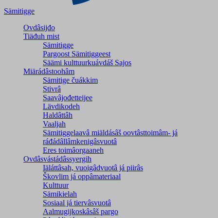
Sämitigge
Ovdâsijđo
Tiäđuh mist
Sämitigge
Pargoost Sämitiggeest
Säämi kulttuurkuávdáš Sajos
Miärádâstoohâm
Sämitige čuákkim
Stivrâ
Saavâjođetteijee
Lävdikodeh
Haldâttâh
Vaaljah
Sämitiggelaavâ miäldásâš oovtâsttoimâm- já
ráđádâllâmkenigâsvuotâ
Eres toimâorgaaneh
Ovdâsvástádâssyergih
Iäláttâsah, vuoigâdvuotâ já piirâs
Škovlim já oppâmateriaal
Kulttuur
Sämikielah
Sosiaal já tiervâsvuotâ
Aalmugijkoskâsâš pargo