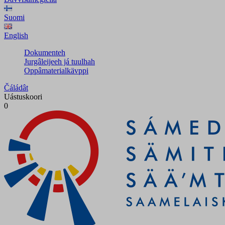
Suomi
English
Dokumenteh
Jurgâleijeeh já tuulhah
Oppâmaterialkävppi
Čáládât
Uástuskoori
0