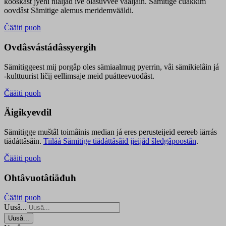
kooskâst jyehi niäljád ive olášuvvee vaaljâin. Sämitige čuákkim
oovdâst Sämitige alemus meridemvääldi.
Čääiti puoh
Ovdâsvástádâssyergih
Sämitiggeest mij porgâp oles sämiaalmug pyerrin, vâi sämikielâin já
-kulttuurist ličij eellimsaje meid puátteevuođâst.
Čääiti puoh
Äigikyevdil
Sämitigge muštâl toimâinis median já eres perusteijeid eereeb iärrás
tiäđáttâsâin.
Tiiláá Sämitige tiäđáttâsâid jieijâd šleđgâpoostân
.
Čääiti puoh
Ohtâvuotâtiäđuh
Čääiti puoh
Uusâ...
Uusâ...