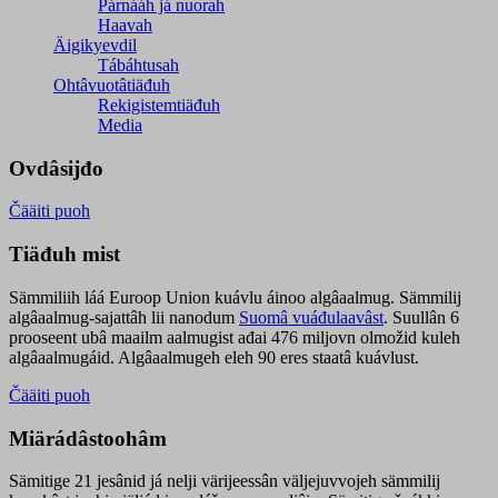
Párnááh já nuorah
Haavah
Äigikyevdil
Tábáhtusah
Ohtâvuotâtiäđuh
Rekigistemtiäđuh
Media
Ovdâsijđo
Čääiti puoh
Tiäđuh mist
Sämmiliih láá Euroop Union kuávlu áinoo algâaalmug. Sämmilij
algâaalmug-sajattâh lii nanodum
Suomâ vuáđulaavâst
. Suullân 6
prooseent ubâ maailm aalmugist ađai 476 miljovn olmožid kuleh
algâaalmugáid. Algâaalmugeh eleh 90 eres staatâ kuávlust.
Čääiti puoh
Miärádâstoohâm
Sämitige 21 jesânid já nelji värijeessân väljejuvvojeh sämmilij