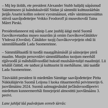
– Mij lep iloliih, ete president Alexander Stubb halijdij uápásmuđ
Säämimuseo já luándukuávdáš Siidan já sämmilii kulttuuráárbán
jieijâs Anarist kollim ooleest vyesimáánust, ettâv sämimuseosiättus
stiivrâ saavâjođetteijee Veikko Feodoroff já museohovdâ Taina
Máret Pieski.
Presidentlanneest mij uáinip Lane juuhlij ääigi meid Suomâ
čuovâkovetaiđuu museo nuurrâm já ornim čuovâkovečáitálduv
Yhdessä (Oovtâst). Čáitálduv tuojij čuovâkovvejeijein ohtâ lii
sämmilâštaaiđâr Lada Suomenrinne.
– Sämmilâštaaiđâ lii tuođâi maaŋgâhámásâš já uáinojeijee pirrâ
maailm. Munjin persovnlávt sämmilâštaiđuu tuoijum meerhâš
rijjâvuođâ já máhđulâšvuođâid huksiđ muulsâiävtulijd maailmijd. Lii
tehálâš čäittiđ, ete taiđust já kulttuurist lii merhâšume, iätá taaiđâr
Lada Suomenrinne.
Täsivääldi president lii mieđettâm Sämitige saavâjođetteijee Pirita
Näkkäläjärvin Suomâ Leijona I luoka riitaarmeerhâ peivimeerijn 6.
juovlâmáánu 2024. Suomâ aalmugjesânáid jiečânâsvuođâpeeivi
mieđettum kunneemeerhâi finnejeijeid almostittii juovlâmáánu 3.
peeivi.
Lane juhlijd láá puávdejum eereeb iärrás: