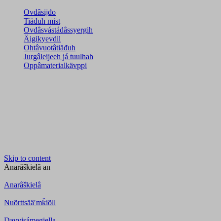
Ovdâsijđo
Tiäđuh mist
Ovdâsvástádâssyergih
Äigikyevdil
Ohtâvuotâtiäđuh
Jurgâleijeeh já tuulhah
Oppâmaterialkävppi
Skip to content
Anarâškielâ
an
Anarâškielâ
Nuõrttsääʹmǩiõll
Davvisámegiella