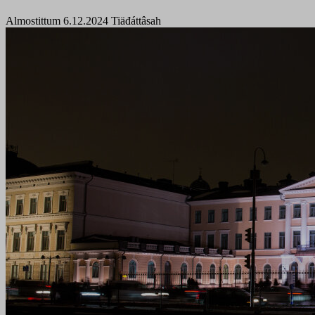
Almostittum 6.12.2024
Tiäđáttâsah