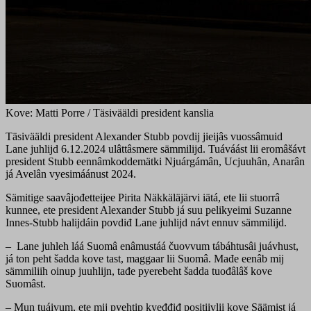
Kove: Matti Porre / Täsivääldi president kanslia
Täsivääldi president Alexander Stubb povdij jieijâs vuossâmuid
Lane juhlijd 6.12.2024 ulâttâsmere sämmilijd. Tuáváást lii eromâšávt
president Stubb eennâmkoddemätki Njuárgámân, Ucjuuhân, Anarân
já Avelân vyesimáánust 2024.
Sämitige saavâjođetteijee Pirita Näkkäläjärvi iätá, ete lii stuorrâ
kunnee, ete president Alexander Stubb já suu pelikyeimi Suzanne
Innes-Stubb halijdáin povdiđ Lane juhlijd návt ennuv sämmilijd.
– Lane juhleh láá Suomâ enâmustáá čuovvum tábáhtusâi juávhust,
já ton peht šadda kove tast, maggaar lii Suomâ. Mađe eenâb mij
sämmiliih oinup juuhlijn, tađe pyerebeht šadda tuođâlâš kove
Suomâst.
– Mun tuáivum, ete mij pyehtip kyeđđiđ positiivlii kove Säämist já