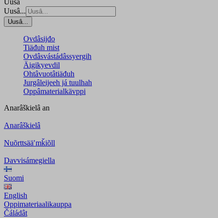
Uusâ
Uusâ...
Uusâ...
Ovdâsijđo
Tiäđuh mist
Ovdâsvástádâssyergih
Äigikyevdil
Ohtâvuotâtiäđuh
Jurgâleijeeh já tuulhah
Oppâmaterialkävppi
Anarâškielâ
an
Anarâškielâ
Nuõrttsääʹmǩiõll
Davvisámegiella
Suomi
English
Oppimateriaalikauppa
Čáládât