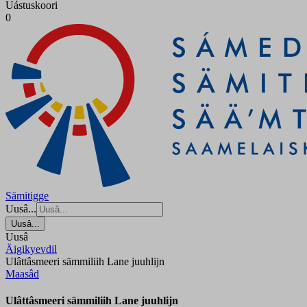
Uástuskoori
0
Sämitigge
Uusâ...
Uusâ...
Uusâ
Äigikyevdil
Ulâttâsmeeri sämmiliih Lane juuhlijn
Maasâd
Ulâttâsmeeri sämmiliih Lane juuhlijn