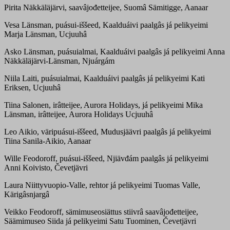
Pirita Näkkäläjärvi, saavâjođetteijee, Suomâ Sämitigge, Aanaar
Vesa Länsman, puásui-iššeed, Kaalduáivi paalgâs já pelikyeimi
Marja Länsman, Ucjuuhâ
Asko Länsman, puásuialmai, Kaalduáivi paalgâs já pelikyeimi Anna
Näkkäläjärvi-Länsman, Njuárgám
Niila Laiti, puásuialmai, Kaalduáivi paalgâs já pelikyeimi Kati
Eriksen, Ucjuuhâ
Tiina Salonen, irâtteijee, Aurora Holidays, já pelikyeimi Mika
Länsman, irâtteijee, Aurora Holidays Ucjuuhâ
Leo Aikio, väripuásui-iššeed, Mudusjäävri paalgâs já pelikyeimi
Tiina Sanila-Aikio, Aanaar
Wille Feodoroff, puásui-iššeed, Njiävđám paalgâs já pelikyeimi
Anni Koivisto, Čevetjävri
Laura Niittyvuopio-Valle, rehtor já pelikyeimi Tuomas Valle,
Kärigâsnjargâ
Veikko Feodoroff, sämimuseosiättus stiivrâ saavâjođetteijee,
Säämimuseo Siida já pelikyeimi Satu Tuominen, Čevetjävri