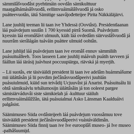
sämmilâšvuođâst pyehtimáin oovdân sämikulttuur
maaŋgâhámásâšvuođâ, eellimvuáimálâšvuođâ já osko
puátteevuotân, iätá Sämitige saavâjođetteijee Pirita Näkkäläjärvi.
Lane juuhlij teeman lii taan ive Yhdessä (Oovtâst). Presidentlaanan
láá puávdejum suulân 1 700 kyessid pirrâ Suomâ. Puávdejum
kyessin láá eromâšávt ulmuuh, kiäh láá ovdedâm siärvuslâšvuođâ já
nuurrâm sierâlágán tuáváin puáttee ulmuid oohtân.
Lane juhlijd láá puávdejum taan ive eromâš ennuv sämmiliih
puásuituálleeh. Toos lasseen Lane juuhlij máávuh puátih tavveen já
fáállun láá iärásij juávhust poccuupiärgu, riävská já myerjih.
– Lii suotâs, ete täsivääldi president lii taan ive adelâm huámmášume
mii iäláttâsân já lii povdim jiečânâsvuođâpeeivi juuhlán
puásuiulmuid, kiäid sun teivâdij Ucjuuvâst já Anarist. Puásuituálu lii
ohtâ sämikuávlu tehálumosijn iäláttâsâin já ton ooleest pargee
sämisiärváduvâi siste sämikielah já -kulttuur siäiluh
eellimvuáimálâžžân, iätá puásuialmai Asko Länsman Kaalduáivi
palgâsist.
Säämimuseo Siida ovdâsteijeeh láá puávdejum vuossâmuu tove
täsivääldi president jiečânâsvuođâpeeivi vuástáväldimân.
Säämimuseo Siida finnij taan ive Ive eurooplâš museo- já Ive museo
-palhâšuumijd.