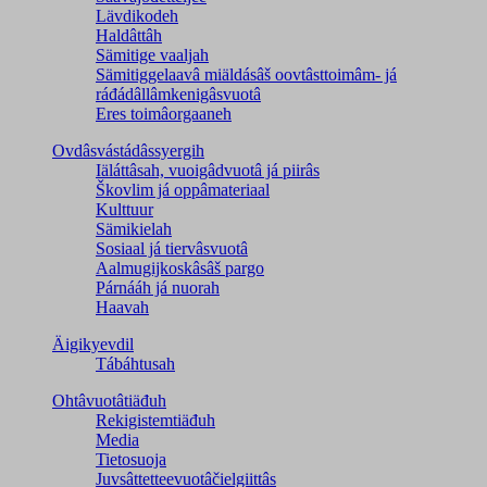
Lävdikodeh
Haldâttâh
Sämitige vaaljah
Sämitiggelaavâ miäldásâš oovtâsttoimâm- já
ráđádâllâmkenigâsvuotâ
Eres toimâorgaaneh
Ovdâsvástádâssyergih
Iäláttâsah, vuoigâdvuotâ já piirâs
Škovlim já oppâmateriaal
Kulttuur
Sämikielah
Sosiaal já tiervâsvuotâ
Aalmugijkoskâsâš pargo
Párnááh já nuorah
Haavah
Äigikyevdil
Tábáhtusah
Ohtâvuotâtiäđuh
Rekigistemtiäđuh
Media
Tietosuoja
Juvsâttetteevuotâčielgiittâs