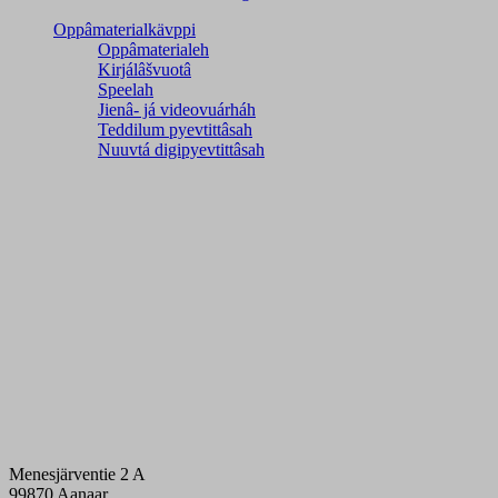
Oppâmaterialkävppi
Oppâmaterialeh
Kirjálâšvuotâ
Speelah
Jienâ- já videovuárháh
Teddilum pyevtittâsah
Nuuvtá digipyevtittâsah
Menesjärventie 2 A
99870 Aanaar