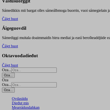
Vástusuorggit
Sámedikkis mii bargat olles sámeálbmoga buorrin, vuoi sámegielain ja 
Čájet buot
Áigeguovdil
Sámediggi muitala doaimmaidis birra mediai ja eará berošteaddjiide ea
Čájet buot
Oktavuođadieđut
Čájet buot
Oza...
Oza...
Oza
Oza...
Oza...
Ovdasiidu
Dieđut mis
Mearrádusdahkan