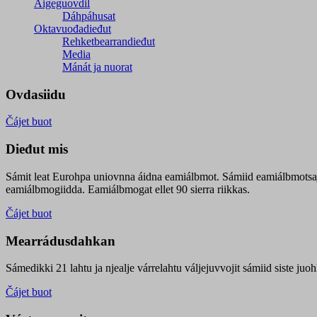
Áigeguovdil
Dáhpáhusat
Oktavuođadieđut
Rehketbearrandieđut
Media
Mánát ja nuorat
Ovdasiidu
Čájet buot
Dieđut mis
Sámit leat Eurohpa uniovnna áidna eamiálbmot. Sámiid eamiálbmotsa
eamiálbmogiidda. Eamiálbmogat ellet 90 sierra riikkas.
Čájet buot
Mearrádusdahkan
Sámedikki 21 lahtu ja njealje várrelahtu váljejuvvojit sámiid siste j
Čájet buot