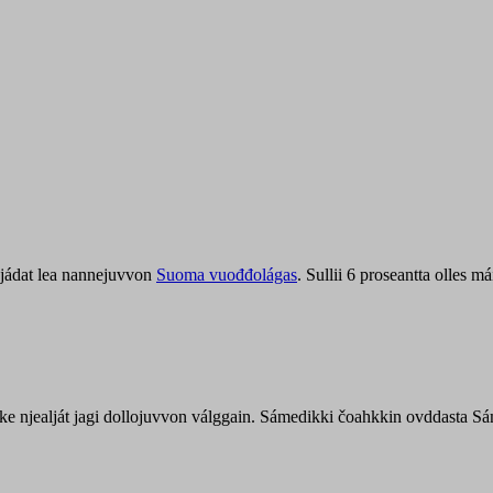
jádat lea nannejuvvon
Suoma vuođđolágas
. Sullii 6 proseantta olles
uohke njealját jagi dollojuvvon válggain. Sámedikki čoahkkin ovddasta 