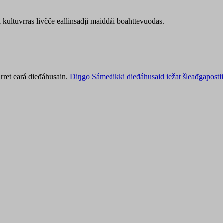
kultuvrras livčče eallinsadji maiddái boahttevuođas.
rret eará dieđáhusain.
Diŋgo Sámedikki dieđáhusaid iežat šleađgapostii