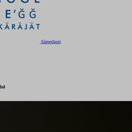
Sámediggi
dal