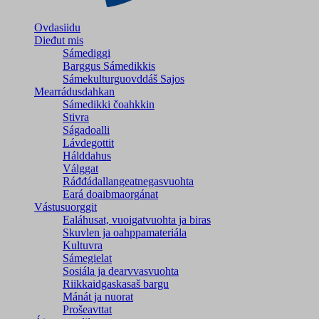
Ovdasiidu
Dieđut mis
Sámediggi
Barggus Sámedikkis
Sámekulturguovddáš Sajos
Mearrádusdahkan
Sámedikki čoahkkin
Stivra
Ságadoalli
Lávdegottit
Hálddahus
Válggat
Ráđđádallangeatnegas­vuohta
Eará doaibmaorgánat
Vástusuorggit
Ealáhusat, vuoigatvuohta ja biras
Skuvlen ja oahppamateriála
Kultuvra
Sámegielat
Sosiála ja dearvvasvuohta
Riikkaidgaskasaš bargu
Mánát ja nuorat
Prošeavttat