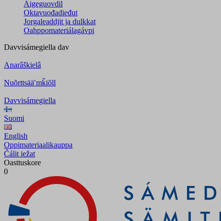
Áigeguovdil
Oktavuođadieđut
Jorgaleaddjit ja dulkkat
Oahppomateriálagávpi
Davvisámegiella
dav
Anarâškielâ
Nuõrttsääʹmǩiõll
Davvisámegiella
Suomi
English
Oppimateriaalikauppa
Čálit iežat
Oasttuskore
0