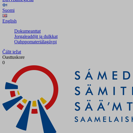
Suomi
English
Dokumeanttat
Jorgaleaddjit ja dulkkat
Oahppomateriálagávpi
Čálit iežat
Oasttuskore
0