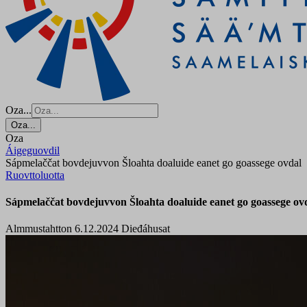
Oza...
Oza...
Oza
Áigeguovdil
Sápmelaččat bovdejuvvon Šloahta doaluide eanet go goassege ovdal
Ruovttoluotta
Sápmelaččat bovdejuvvon Šloahta doaluide eanet go goassege ov
Almmustahtton 6.12.2024
Dieđáhusat