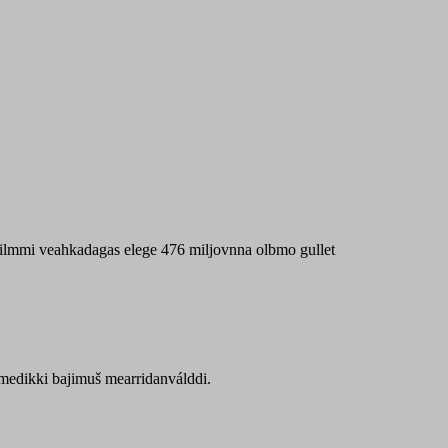
 máilmmi veahkadagas elege 476 miljovnna olbmo gullet
Sámedikki bajimuš mearridanválddi.