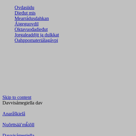
Ovdasiidu
Dieđut mis
Mearrádusdahkan
Áigeguovdil
Oktavuođadieđut
Jorgaleaddjit ja dulkkat
Oahppomateriálagávpi
Skip to content
Davvisámegiella
dav
Anarâškielâ
Nuõrttsääʹmǩiõll
Davvisámegiella