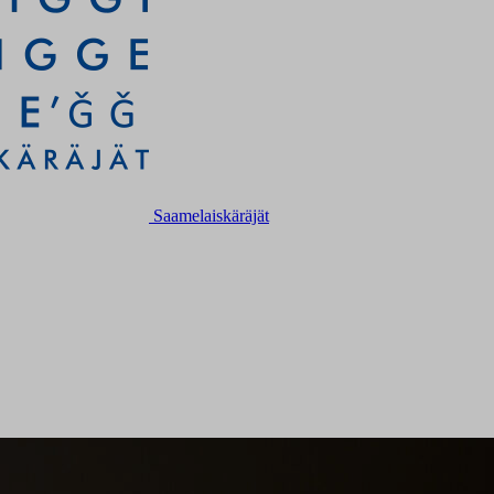
Saamelaiskäräjät