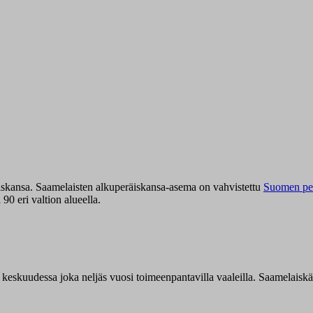
iskansa. Saamelaisten alkuperäiskansa-asema on vahvistettu
Suomen per
0 eri valtion alueella.
n keskuudessa joka neljäs vuosi toimeenpantavilla vaaleilla. Saamelaisk