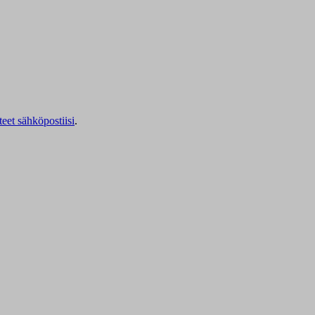
teet sähköpostiisi
.