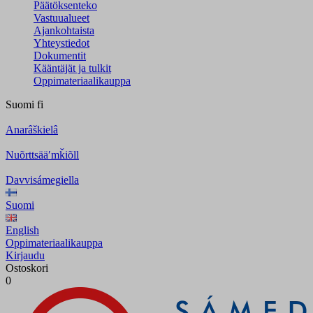
Päätöksenteko
Vastuualueet
Ajankohtaista
Yhteystiedot
Dokumentit
Kääntäjät ja tulkit
Oppimateriaalikauppa
Suomi
fi
Anarâškielâ
Nuõrttsääʹmǩiõll
Davvisámegiella
Suomi
English
Oppimateriaalikauppa
Kirjaudu
Ostoskori
0