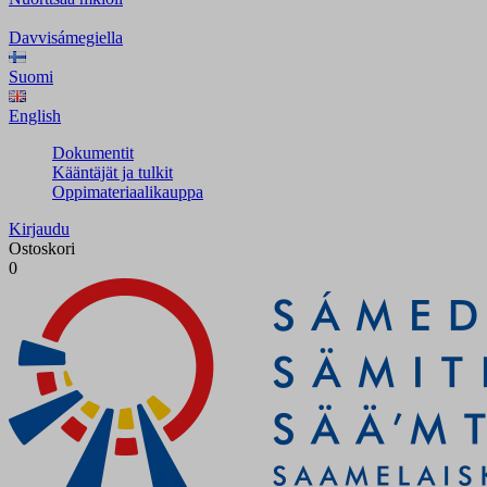
Davvisámegiella
Suomi
English
Dokumentit
Kääntäjät ja tulkit
Oppimateriaalikauppa
Kirjaudu
Ostoskori
0