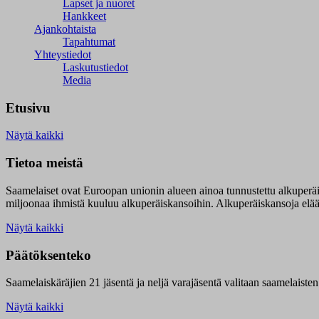
Lapset ja nuoret
Hankkeet
Ajankohtaista
Tapahtumat
Yhteystiedot
Laskutustiedot
Media
Etusivu
Näytä kaikki
Tietoa meistä
Saamelaiset ovat Euroopan unionin alueen ainoa tunnustettu alkuperä
miljoonaa ihmistä kuuluu alkuperäiskansoihin. Alkuperäiskansoja elää 9
Näytä kaikki
Päätöksenteko
Saamelaiskäräjien 21 jäsentä ja neljä varajäsentä valitaan saamelaiste
Näytä kaikki