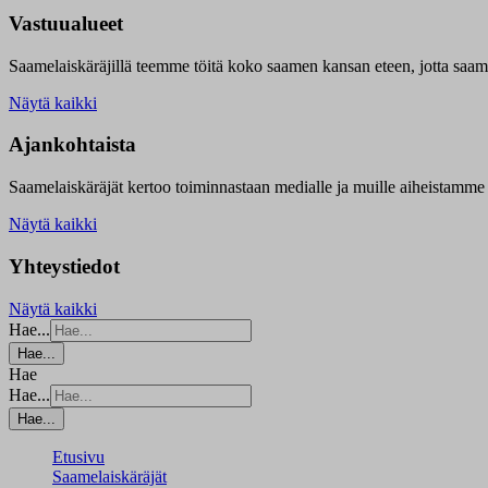
Vastuualueet
Saamelaiskäräjillä t
eemme töitä koko saamen kansan eteen, jotta saamen 
Näytä kaikki
Ajankohtaista
Saamelaiskäräjät kertoo toiminnastaan medialle ja muille aiheistamme 
Näytä kaikki
Yhteystiedot
Näytä kaikki
Hae...
Hae...
Hae
Hae...
Hae...
Etusivu
Saamelaiskäräjät