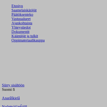
Etusivu
Saamelaiskäräjät
Päätöksenteko
Vastuualueet
Ajankohtaista
Yhteystiedot
Dokumentit
Kääntäjät ja tulkit
Oppimateriaalikauppa
Siirry sisältöön
Suomi
fi
Anarâškielâ
Nuõrttsääʹmǩiõll