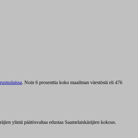
ustuslaissa
.
Noin 6 prosenttia koko maailman väestöstä eli 476
äräjien ylintä päätösvaltaa edustaa Saamelaiskäräjien kokous.