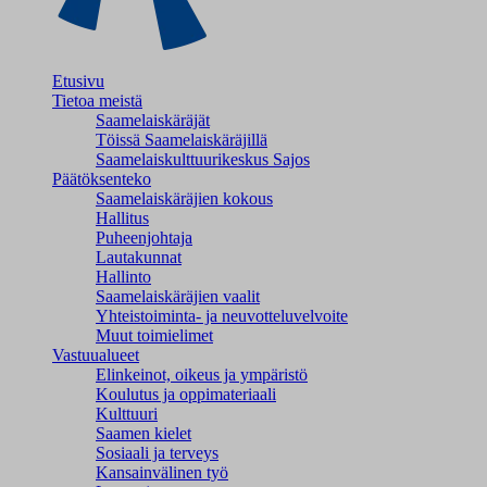
Etusivu
Tietoa meistä
Saamelaiskäräjät
Töissä Saamelaiskäräjillä
Saamelaiskulttuuri­keskus Sajos
Päätöksenteko
Saamelaiskäräjien kokous
Hallitus
Puheenjohtaja
Lautakunnat
Hallinto
Saamelaiskäräjien vaalit
Yhteistoiminta- ja neuvotteluvelvoite
Muut toimielimet
Vastuualueet
Elinkeinot, oikeus ja ympäristö
Koulutus ja oppimateriaali
Kulttuuri
Saamen kielet
Sosiaali ja terveys
Kansainvälinen työ