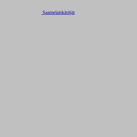
Saamelaiskäräjät