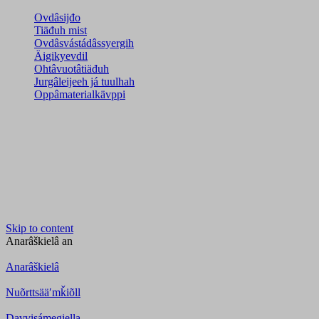
Ovdâsijđo
Tiäđuh mist
Ovdâsvástádâssyergih
Äigikyevdil
Ohtâvuotâtiäđuh
Jurgâleijeeh já tuulhah
Oppâmaterialkävppi
Skip to content
Anarâškielâ
an
Anarâškielâ
Nuõrttsääʹmǩiõll
Davvisámegiella