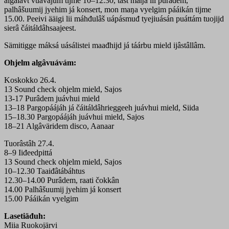
algâlávt vuávájum tijme 10–12.30, tast maŋa lii purâdem,
palhâšuumij jyehim já konsert, mon maŋa vyelgim pááikán tijme
15.00. Peeivi ääigi lii máhđulâš uápásmuđ tyejiuásán puáttám tuojijd
sierâ čáitáldâhsaajeest.
Sämitigge máksá uásálistei maađhijd já táárbu mield ijâstâllâm.
Ohjelm algâvuávám:
Koskokko 26.4.
13 Sound check ohjelm mield, Sajos
13-17 Purâdem juávhui mield
13–18 Pargopáájáh já čáitáldâhrieggeeh juávhui mield, Siida
15–18.30 Pargopáájáh juávhui mield, Sajos
18–21 Algâväridem disco, Aanaar
Tuorâstâh 27.4.
8–9 Iiđeedpittá
13 Sound check ohjelm mield, Sajos
10–12.30 Taaiđâtábáhtus
12.30–14.00 Purâdem, raati čokkân
14.00 Palhâšuumij jyehim já konsert
15.00 Pááikán vyelgim
Lasetiäđuh:
Miia Ruokojärvi