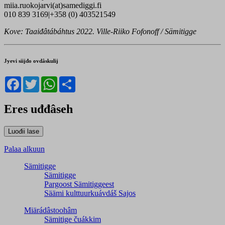
miia.ruokojarvi(at)samediggi.fi
010 839 3169|+358 (0) 403521549
Kove: Taaiđâtábáhtus 2022. Ville-Riiko Fofonoff / Sämitigge
Jyevi siijđo ovdâskulij
Facebook
Twitter
WhatsApp
Share
Eres uđđâseh
Palaa alkuun
Sämitigge
Sämitigge
Pargoost Sämitiggeest
Säämi kulttuurkuávdáš Sajos
Miärádâstoohâm
Sämitige čuákkim