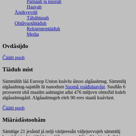
Párnááh já nuorah
Haavah
Äigikyevdil
Tábáhtusah
Ohtâvuotâtiäđuh
Rekigistemtiäđuh
Media
Ovdâsijđo
Čääiti puoh
Tiäđuh mist
Sämmiliih láá Euroop Union kuávlu áinoo algâaalmug. Sämmilij
algâaalmug-sajattâh lii nanodum
Suomâ vuáđulaavâst
. Suullân 6
prooseent ubâ maailm aalmugist ađai 476 miljovn olmožid kuleh
algâaalmugáid. Algâaalmugeh eleh 90 eres staatâ kuávlust.
Čääiti puoh
Miärádâstoohâm
Sämitige 21 jesânid já nelji värijeessân väljejuvvojeh sämmilij