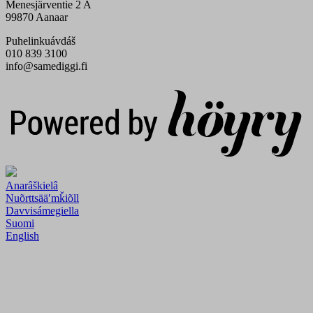
Menesjärventie 2 A
99870 Aanaar
Puhelinkuávdáš
010 839 3100
info@samediggi.fi
Digi- ja mainostoimisto Höyry Rovaniemi ja Oulu
Anarâškielâ
Nuõrttsääʹmǩiõll
Davvisámegiella
Suomi
English