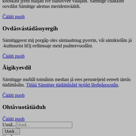
kooskâst jyehi niäljád ive olášuvvee vaaljâin. Sämitige čuákkim
oovdâst Sämitige alemus meridemvääldi.
Čääiti puoh
Ovdâsvástádâssyergih
Sämitiggeest mij porgâp oles sämiaalmug pyerrin, vâi sämikielâin já
-kulttuurist ličij eellimsaje meid puátteevuođâst.
Čääiti puoh
Äigikyevdil
Sämitigge muštâl toimâinis median já eres perusteijeid eereeb iärrás
tiäđáttâsâin.
Tiiláá Sämitige tiäđáttâsâid jieijâd šleđgâpoostân
.
Čääiti puoh
Ohtâvuotâtiäđuh
Čääiti puoh
Uusâ...
Uusâ...