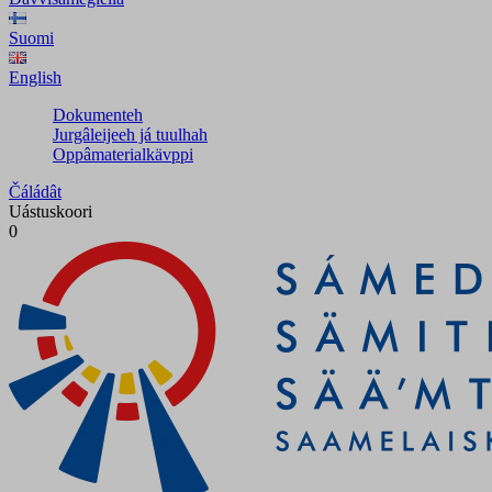
Suomi
English
Dokumenteh
Jurgâleijeeh já tuulhah
Oppâmaterialkävppi
Čáládât
Uástuskoori
0