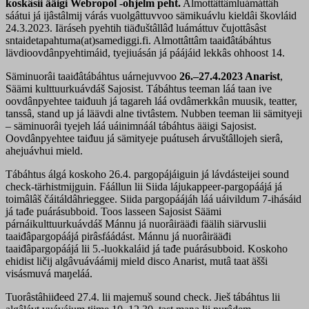
koskâsii ääigi Webropol -ohjelm peht.
Almottâttâmluámáttâh
sáátui já ijâstâlmij várás vuolgâttuvvoo sämikuávlu kieldâi škovláid
24.3.2023. Iäráseh pyehtih tiäđuštâllâđ luámáttuv čujottâsâst
sntaidetapahtuma(at)samediggi.fi. Almottâttâm taaiđâtábáhtus
lävdioovdânpyehtimáid, tyejiuásán já páájáid lekkâs ohhoost 14.
Säminuorâi taaiđâtábáhtus uárnejuvvoo
26.–27.4.2023 Anarist
,
Säämi kulttuurkuávdáš Sajosist. Tábáhtus teeman láá taan ive
oovdânpyehtee taiđuuh já tagareh láá ovdâmerkkân muusik, teatter,
tanssâ, stand up já läävdi alne tivtâstem. Nubben teeman lii sämityeji
– säminuorâi tyejeh láá uáinimnáál tábáhtus ääigi Sajosist.
Oovdânpyehtee taiđuu já sämityeje puátuseh árvuštâllojeh sierâ,
ahejuávhui mield.
Tábáhtus álgá koskoho 26.4. pargopájáiguin já lávdásteijei sound
check-tärhistmijguin. Fáállun lii Siida lájukappeer-pargopáájá já
toimâlâš čáitáldâhrieggee. Siida pargopáájáh láá uáivildum 7-ihásáid
já tađe puárásubboid. Toos lasseen Sajosist Säämi
párnáikulttuurkuávdáš Mánnu já nuorâirääđi fäälih siärvuslii
taaiđâpargopáájá pirâsfáádást. Mánnu já nuorâirääđi
taaiđâpargopáájá lii 5.-luokkaláid já tađe puárásubboid. Koskoho
ehidist ličij algâvuáváámij mield disco Anarist, mutâ taat äšši
visásmuvá maŋeláá.
Tuorâstâhiiđeed 27.4. lii majemuš sound check. Jieš tábáhtus lii