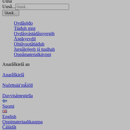
Uusâ
Uusâ...
Uusâ...
Ovdâsijđo
Tiäđuh mist
Ovdâsvástádâssyergih
Äigikyevdil
Ohtâvuotâtiäđuh
Jurgâleijeeh já tuulhah
Oppâmaterialkävppi
Anarâškielâ
an
Anarâškielâ
Nuõrttsääʹmǩiõll
Davvisámegiella
Suomi
English
Oppimateriaalikauppa
Čáládât