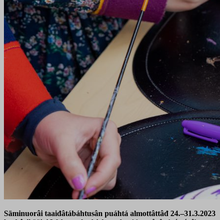
Säminuorâi taaiđâtábáhtusân puáhtá almottâttâđ 24.–31.3.2023