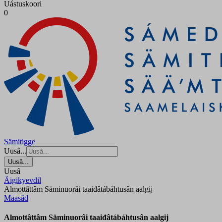
Uástuskoori
0
Sämitigge
Uusâ...
Uusâ...
Uusâ
Äigikyevdil
Almottâttâm Säminuorâi taaiđâtábáhtusân aalgij
Maasâd
Almottâttâm Säminuorâi taaiđâtábáhtusân aalgij