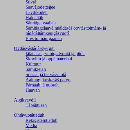
Stivrâ
Saavâjođetteijee
Lävdikodeh
Haldâttâh
Sämitige vaaljah
Sämitiggelaavâ miäldásâš oovtâsttoimâm- já
ráđádâllâmkenigâsvuotâ
Eres toimâorgaaneh
Ovdâsvástádâssyergih
Iäláttâsah, vuoigâdvuotâ já piirâs
Škovlim já oppâmateriaal
Kulttuur
Sämikielah
Sosiaal já tiervâsvuotâ
Aalmugijkoskâsâš pargo
Párnááh já nuorah
Haavah
Äigikyevdil
Tábáhtusah
Ohtâvuotâtiäđuh
Rekigistemtiäđuh
Media