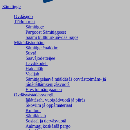
Sämitigge
Ovdâsijđo
Tiäđuh mist
Sämitigge
Pargoost Sämitiggeest
Säämi kulttuurkuávdáš Sajos
Miärádâstoohâm
Sämitige čuákkim
Stivrâ
Saavâjođetteijee
Lävdikodeh
Haldâttâh
Vaaljah
Sämitiggelaavâ miäldásâš oovtâsttoimâm- já
ráđádâllâmkenigâsvuotâ
Eres toimâorgaaneh
Ovdâsvástádâssyergih
Iäláttâsah, vuoigâdvuotâ já piirâs
Škovlim já oppâmateriaal
Kulttuur
Sämikielah
Sosiaal já tiervâsvuotâ
Aalmugijkoskâsâš pargo