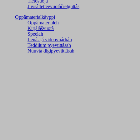
Tietosuoja
Juvsâttetteevuotâčielgiittâs
Oppâmaterialkävppi
Oppâmaterialeh
Kirjálâšvuotâ
Speelah
Jienâ- já videovuárháh
Teddilum pyevtittâsah
Nuuvtá digipyevtittâsah