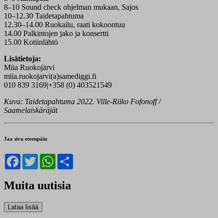
8–10 Sound check ohjelman mukaan, Sajos
10–12.30 Taidetapahtuma
12.30–14.00 Ruokailu, raati kokoontuu
14.00 Palkintojen jako ja konsertti
15.00 Kotiinlähtö
Lisätietoja:
Miia Ruokojärvi
miia.ruokojarvi(a)samediggi.fi
010 839 3169|+358 (0) 403521549
Kuva: Taidetapahtuma 2022. Ville-Riiko Fofonoff /
Saamelaiskäräjät
Jaa sivu eteenpäin
Facebook
Twitter
WhatsApp
Share
Muita uutisia