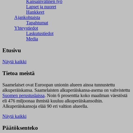
Kansainvälinen työ
Lapset ja nuoret
Hankkeet
Ajankohtaista
Tapahtumat
Yhteystiedot
Laskutustiedot
Media
Etusivu
Näytä kaikki
Tietoa meistä
Saamelaiset ovat Euroopan unionin alueen ainoa tunnustettu
alkuperäiskansa. Saamelaisten alkuperäiskansa-asema on vahvistettu
Suomen perustuslaissa
.
Noin 6 prosenttia koko maailman väestöstä
eli 476 miljoonaa ihmistä kuuluu alkuperäiskansoihin.
Alkuperäiskansoja elää 90 eri valtion alueella.
Näytä kaikki
Päätöksenteko