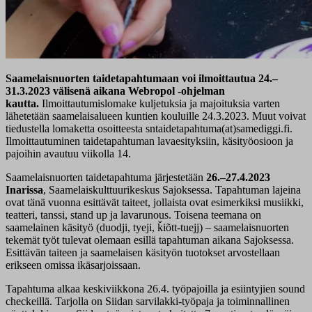
Saamelaisnuorten taidetapahtumaan voi ilmoittautua 24.–
31.3.2023 välisenä aikana Webropol -ohjelman
kautta.
Ilmoittautumislomake kuljetuksia ja majoituksia varten
lähetetään saamelaisalueen kuntien kouluille 24.3.2023. Muut voivat
tiedustella lomaketta osoitteesta sntaidetapahtuma(at)samediggi.fi.
Ilmoittautuminen taidetapahtuman lavaesityksiin, käsityöosioon ja
pajoihin avautuu viikolla 14.
Saamelaisnuorten taidetapahtuma järjestetään
26.–27.4.2023
Inarissa
, Saamelaiskulttuurikeskus Sajoksessa. Tapahtuman lajeina
ovat tänä vuonna esittävät taiteet, jollaista ovat esimerkiksi musiikki,
teatteri, tanssi, stand up ja lavarunous. Toisena teemana on
saamelainen käsityö (duodji, tyeji, ǩiõtt-tuejj) – saamelaisnuorten
tekemät työt tulevat olemaan esillä tapahtuman aikana Sajoksessa.
Esittävän taiteen ja saamelaisen käsityön tuotokset arvostellaan
erikseen omissa ikäsarjoissaan.
Tapahtuma alkaa keskiviikkona 26.4. työpajoilla ja esiintyjien sound
checkeillä. Tarjolla on Siidan sarvilakki-työpaja ja toiminnallinen