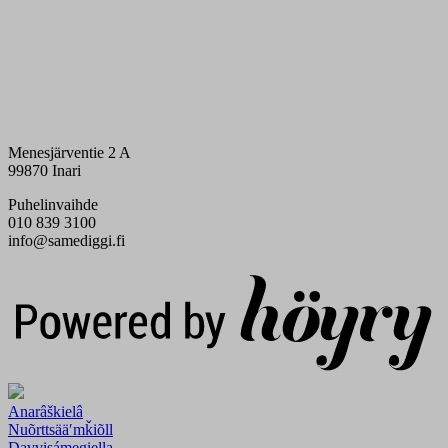
Menesjärventie 2 A
99870 Inari
Puhelinvaihde
010 839 3100
info@samediggi.fi
Digi- ja mainostoimisto Höyry Rovaniemi ja Oulu
Anarâškielâ
Nuõrttsääʹmǩiõll
Davvisámegiella