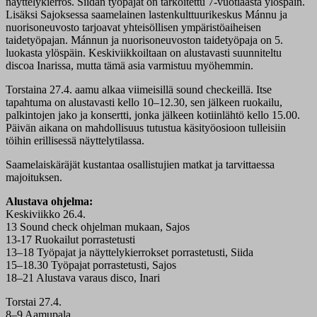
näyttelykierros. Siidan työpajat on tarkoitettu 7-vuotiaasta ylöspäin.
Lisäksi Sajoksessa saamelainen lastenkulttuurikeskus Mánnu ja
nuorisoneuvosto tarjoavat yhteisöllisen ympäristöaiheisen
taidetyöpajan. Mánnun ja nuorisoneuvoston taidetyöpaja on 5.
luokasta ylöspäin. Keskiviikkoiltaan on alustavasti suunniteltu
discoa Inarissa, mutta tämä asia varmistuu myöhemmin.
Torstaina 27.4. aamu alkaa viimeisillä sound checkeillä. Itse
tapahtuma on alustavasti kello 10–12.30, sen jälkeen ruokailu,
palkintojen jako ja konsertti, jonka jälkeen kotiinlähtö kello 15.00.
Päivän aikana on mahdollisuus tutustua käsityöosioon tulleisiin
töihin erillisessä näyttelytilassa.
Saamelaiskäräjät kustantaa osallistujien matkat ja tarvittaessa
majoituksen.
Alustava ohjelma:
Keskiviikko 26.4.
13 Sound check ohjelman mukaan, Sajos
13-17 Ruokailut porrastetusti
13–18 Työpajat ja näyttelykierrokset porrastetusti, Siida
15–18.30 Työpajat porrastetusti, Sajos
18–21 Alustava varaus disco, Inari
Torstai 27.4.
8–9 Aamupala