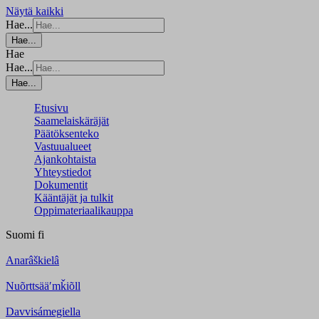
Näytä kaikki
Hae...
Hae...
Hae
Hae...
Hae...
Etusivu
Saamelaiskäräjät
Päätöksenteko
Vastuualueet
Ajankohtaista
Yhteystiedot
Dokumentit
Kääntäjät ja tulkit
Oppimateriaalikauppa
Suomi
fi
Anarâškielâ
Nuõrttsääʹmǩiõll
Davvisámegiella