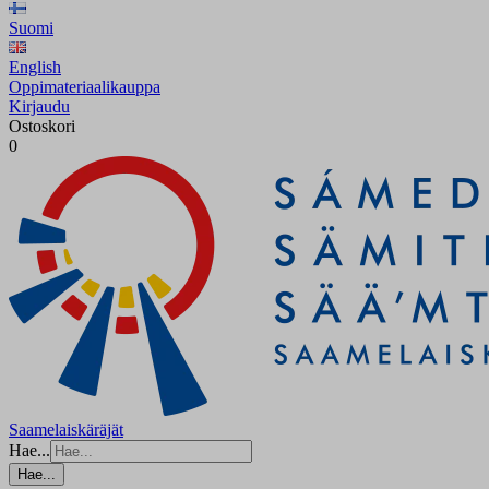
Suomi
English
Oppimateriaalikauppa
Kirjaudu
Ostoskori
0
Saamelaiskäräjät
Hae...
Hae...