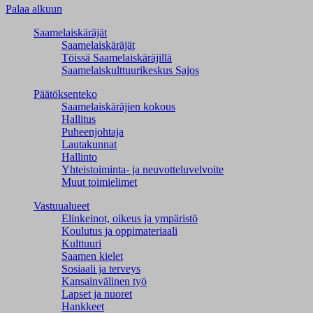
Palaa alkuun
Saamelaiskäräjät
Saamelaiskäräjät
Töissä Saamelaiskäräjillä
Saamelaiskulttuuri­keskus Sajos
Päätöksenteko
Saamelaiskäräjien kokous
Hallitus
Puheenjohtaja
Lautakunnat
Hallinto
Yhteistoiminta- ja neuvotteluvelvoite
Muut toimielimet
Vastuualueet
Elinkeinot, oikeus ja ympäristö
Koulutus ja oppimateriaali
Kulttuuri
Saamen kielet
Sosiaali ja terveys
Kansainvälinen työ
Lapset ja nuoret
Hankkeet