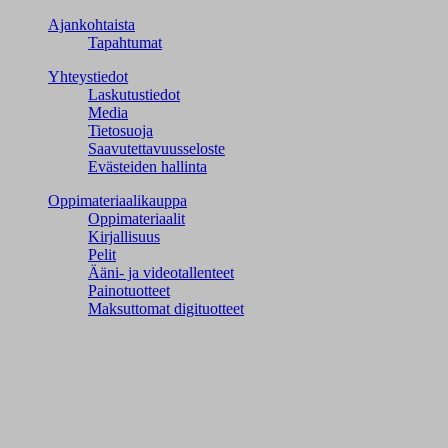
Ajankohtaista
Tapahtumat
Yhteystiedot
Laskutustiedot
Media
Tietosuoja
Saavutettavuusseloste
Evästeiden hallinta
Oppimateriaalikauppa
Oppimateriaalit
Kirjallisuus
Pelit
Ääni- ja videotallenteet
Painotuotteet
Maksuttomat digituotteet