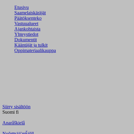
Etusivu
Saamelaiskäräjät
Päätöksenteko
Vastuualueet
Ajankohtaista
Yhteystiedot
Dokumentit
Kääntäjät ja tulkit
Oppimateriaalikauppa
Siirry sisältöön
Suomi
fi
Anarâškielâ
Nuõrttsääʹmǩiõll