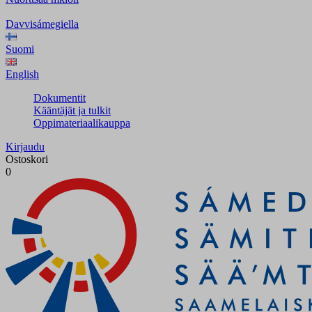
Davvisámegiella
Suomi
English
Dokumentit
Kääntäjät ja tulkit
Oppimateriaalikauppa
Kirjaudu
Ostoskori
0