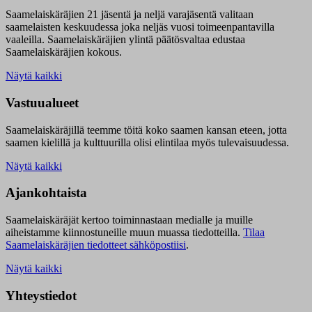
Saamelaiskäräjien 21 jäsentä ja neljä varajäsentä valitaan
saamelaisten keskuudessa joka neljäs vuosi toimeenpantavilla
vaaleilla. Saamelaiskäräjien ylintä päätösvaltaa edustaa
Saamelaiskäräjien kokous.
Näytä kaikki
Vastuualueet
Saamelaiskäräjillä t
eemme töitä koko saamen kansan eteen, jotta
saamen kielillä ja kulttuurilla olisi elintilaa myös tulevaisuudessa.
Näytä kaikki
Ajankohtaista
Saamelaiskäräjät kertoo toiminnastaan medialle ja muille
aiheistamme kiinnostuneille muun muassa tiedotteilla.
Tilaa
Saamelaiskäräjien tiedotteet sähköpostiisi
.
Näytä kaikki
Yhteystiedot