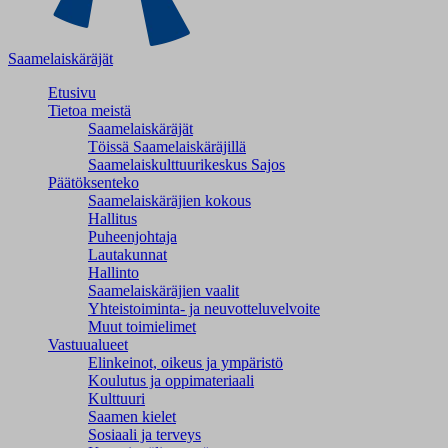
Saamelaiskäräjät
Etusivu
Tietoa meistä
Saamelaiskäräjät
Töissä Saamelaiskäräjillä
Saamelaiskulttuuri­keskus Sajos
Päätöksenteko
Saamelaiskäräjien kokous
Hallitus
Puheenjohtaja
Lautakunnat
Hallinto
Saamelaiskäräjien vaalit
Yhteistoiminta- ja neuvotteluvelvoite
Muut toimielimet
Vastuualueet
Elinkeinot, oikeus ja ympäristö
Koulutus ja oppimateriaali
Kulttuuri
Saamen kielet
Sosiaali ja terveys