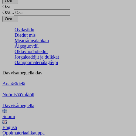
Oza...
Oza
Oza...
Oza...
Ovdasiidu
Dieđut mis
Mearrádusdahkan
Áigeguovdil
Oktavuođadieđut
Jorgaleaddjit ja dulkkat
Oahppomateriálagávpi
Davvisámegiella
dav
Anarâškielâ
Nuõrttsääʹmǩiõll
Davvisámegiella
Suomi
English
Oppimateriaalikauppa