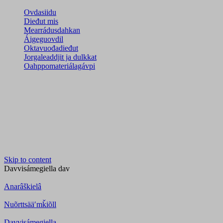
Ovdasiidu
Dieđut mis
Mearrádusdahkan
Áigeguovdil
Oktavuođadieđut
Jorgaleaddjit ja dulkkat
Oahppomateriálagávpi
Skip to content
Davvisámegiella
dav
Anarâškielâ
Nuõrttsääʹmǩiõll
Davvisámegiella