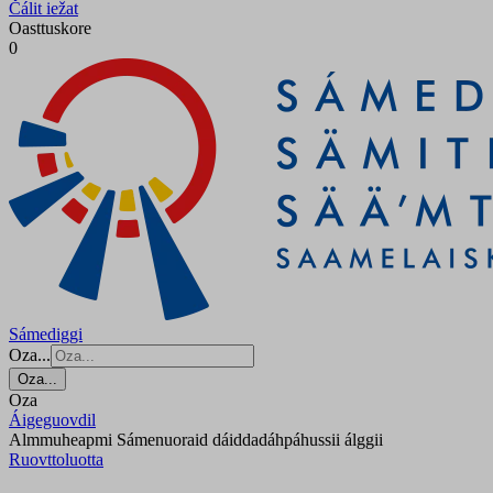
Čálit iežat
Oasttuskore
0
Sámediggi
Oza...
Oza...
Oza
Áigeguovdil
Almmuheapmi Sámenuoraid dáiddadáhpáhussii álggii
Ruovttoluotta