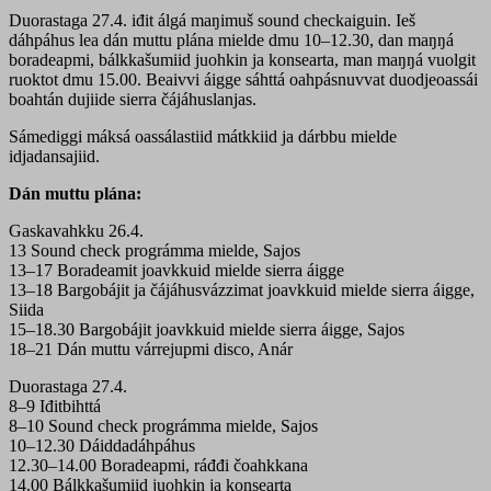
Duorastaga 27.4. iđit álgá maŋimuš sound checkaiguin. Ieš
dáhpáhus lea dán muttu plána mielde dmu 10–12.30, dan maŋŋá
boradeapmi, bálkkašumiid juohkin ja konsearta, man maŋŋá vuolgit
ruoktot dmu 15.00. Beaivvi áigge sáhttá oahpásnuvvat duodjeoassái
boahtán dujiide sierra čájáhuslanjas.
Sámediggi máksá oassálastiid mátkkiid ja dárbbu mielde
idjadansajiid.
Dán muttu plána:
Gaskavahkku 26.4.
13 Sound check prográmma mielde, Sajos
13–17 Boradeamit joavkkuid mielde sierra áigge
13–18 Bargobájit ja čájáhusvázzimat joavkkuid mielde sierra áigge,
Siida
15–18.30 Bargobájit joavkkuid mielde sierra áigge, Sajos
18–21 Dán muttu várrejupmi disco, Anár
Duorastaga 27.4.
8–9 Iđitbihttá
8–10 Sound check prográmma mielde, Sajos
10–12.30 Dáiddadáhpáhus
12.30–14.00 Boradeapmi, ráđđi čoahkkana
14.00 Bálkkašumiid juohkin ja konsearta