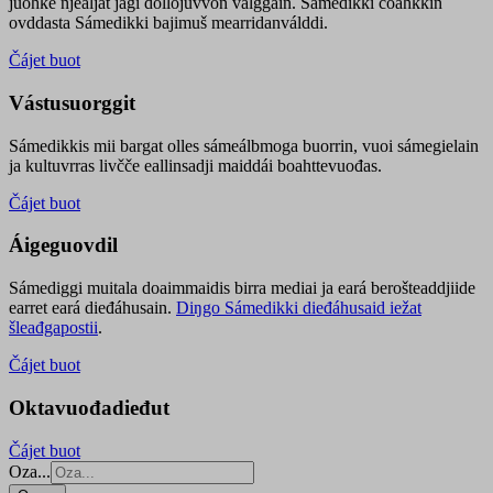
juohke njealját jagi dollojuvvon válggain. Sámedikki čoahkkin
ovddasta Sámedikki bajimuš mearridanválddi.
Čájet buot
Vástusuorggit
Sámedikkis mii bargat olles sámeálbmoga buorrin, vuoi sámegielain
ja kultuvrras livčče eallinsadji maiddái boahttevuođas.
Čájet buot
Áigeguovdil
Sámediggi muitala doaimmaidis birra mediai ja eará berošteaddjiide
earret eará dieđáhusain.
Diŋgo Sámedikki dieđáhusaid iežat
šleađgapostii
.
Čájet buot
Oktavuođadieđut
Čájet buot
Oza...