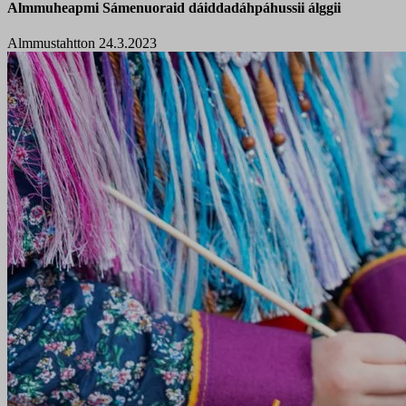
Almmuheapmi Sámenuoraid dáiddadáhpáhussii álggii
Almmustahtton 24.3.2023