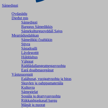
Sámediggi
Ovdasiidu
Dieđut mis
Sámediggi
Barggus Sámedikkis
Sámekulturguovddáš Sajos
Mearrádusdahkan
Sámedikki čoahkkin
Stivra
Ságadoalli
Lávdegottit
Hálddahus
Válggat
Ráđđádallangeatnegas­vuohta
Eará doaibmaorgánat
Vástusuorggit
Ealáhusat, vuoigatvuohta ja biras
Skuvlen ja oahppamateriála
Kultuvra
Sámegielat
Sosiála ja dearvvasvuohta
Riikkaidgaskasaš bargu
Mánát ja nuorat