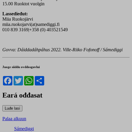
15.00 Ruoktot vuolgin
Lassedieđut:
Miia Ruokojärvi
miia.ruokojarvi(at)samediggi.fi
010 839 3169|+358 (0) 403521549
Govva: Dáiddadáhpáhus 2022. Ville-Riiko Fofonoff / Sámediggi
Juoge siiddu ovddosguvlui
Facebook
Twitter
WhatsApp
Share
Eará ođđasat
Palaa alkuun
Sámediggi