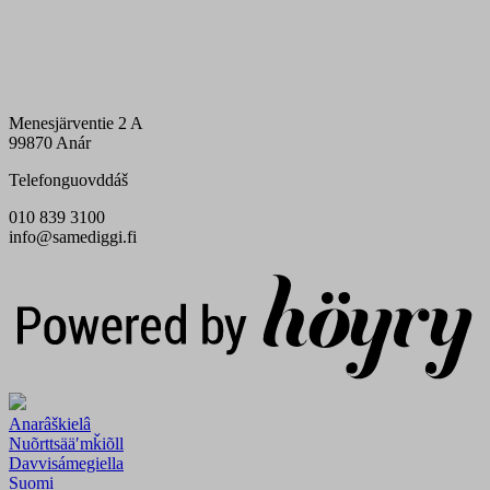
Menesjärventie 2 A
99870 Anár
Telefonguovddáš
010 839 3100
info@samediggi.fi
Digi- ja mainostoimisto Höyry Rovaniemi ja Oulu
Anarâškielâ
Nuõrttsääʹmǩiõll
Davvisámegiella
Suomi