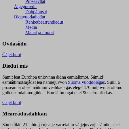
Prošeavttat
Áigeguovdil
Dáhpáhusat
Oktavuođadieđut
Rehketbearrandieđut
Media
Mánát ja nuorat
Ovdasiidu
Čájet buot
Dieđut mis
Sámit leat Eurohpa uniovnna áidna eamiálbmot. Sámiid
eamiálbmotsajádat lea nannejuvvon
Suoma vuođđolágas
. Sullii 6
proseantta olles máilmmi veahkadagas elege 476 miljovnna olbmo
gullet eamiálbmogiidda. Eamiálbmogat ellet 90 sierra riikkas.
Čájet buot
Mearrádusdahkan
Sámedikki 21 lahtu ja njealje várrelahtu váljejuvvojit sámiid siste