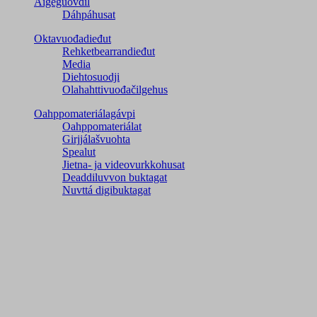
Áigeguovdil
Dáhpáhusat
Oktavuođadieđut
Rehketbearrandieđut
Media
Diehtosuodji
Olahahttivuođačilgehus
Oahppomateriálagávpi
Oahppomateriálat
Girjjálašvuohta
Spealut
Jietna- ja videovurkkohusat
Deaddiluvvon buktagat
Nuvttá digibuktagat