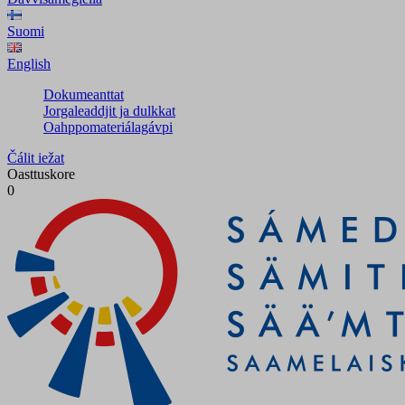
Suomi
English
Dokumeanttat
Jorgaleaddjit ja dulkkat
Oahppomateriálagávpi
Čálit iežat
Oasttuskore
0