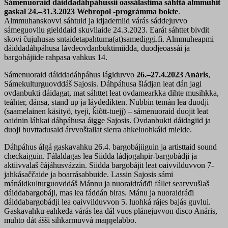
Sámenuoraid dáiddadáhpáhussii oassálastima sáhttá almmuhit
gaskal 24.–31.3.2023 Webropol -prográmma bokte
.
Almmuhanskovvi sáhtuid ja idjademiid várás sáddejuvvo
sámeguovllu gielddaid skuvllaide 24.3.2023. Earát sáhttet bivdit
skovi čujuhusas sntaidetapahtuma(at)samediggi.fi. Almmuheapmi
dáiddadáhpáhusa lávdeovdanbuktimiidda, duodjeoassái ja
bargobájiide rahpasa vahkus 14.
Sámenuoraid dáiddadáhpáhus lágiduvvo
26.–27.4.2023 Anáris
,
Sámekulturguovddáš Sajosis. Dáhpáhusa šládjan leat dán jagi
ovdanbukti dáidagat, mat sáhttet leat ovdamearkka dihte musihkka,
teáhter, dánsa, stand up ja lávdedikten. Nubbin temán lea duodji
(saamelainen käsityö, tyeji, ǩiõtt-tuejj) – sámenuoraid duojit leat
oaidnin láhkai dáhpáhusa áigge Sajosis. Ovdanbukti dáidagiid ja
duoji buvttadusaid árvvoštallat sierra ahkeluohkáid mielde.
Dáhpáhus álgá gaskavahku 26.4. bargobájiiguin ja artisttaid sound
checkaiguin. Fálaldagas lea Siidda ládjogahpir-bargobádji ja
aktiivvalaš čájáhusvázzin. Siidda bargobájit leat oaivvilduvvon 7-
jahkásaččaide ja boarrásabbuide. Lassin Sajosis sámi
mánáidkulturguovddáš Mánnu ja nuoraidráđđi fállet searvvušlaš
dáiddabargobáji, mas lea fáddán biras. Mánu ja nuoraidráđi
dáiddabargobádji lea oaivvilduvvon 5. luohká rájes bajás guvlui.
Gaskavahku eahkeda várás lea dál vuos plánejuvvon disco Anáris,
muhto dát ášši sihkarmuvvá maŋŋelabbo.