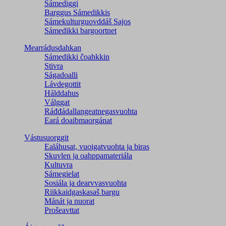
Sámediggi
Barggus Sámedikkis
Sámekulturguovddáš Sajos
Sámedikki bargoortnet
Mearrádusdahkan
Sámedikki čoahkkin
Stivra
Ságadoalli
Lávdegottit
Hálddahus
Válggat
Ráđđádallangeatnegas­vuohta
Eará doaibmaorgánat
Vástusuorggit
Ealáhusat, vuoigatvuohta ja biras
Skuvlen ja oahppamateriála
Kultuvra
Sámegielat
Sosiála ja dearvvasvuohta
Riikkaidgaskasaš bargu
Mánát ja nuorat
Prošeavttat