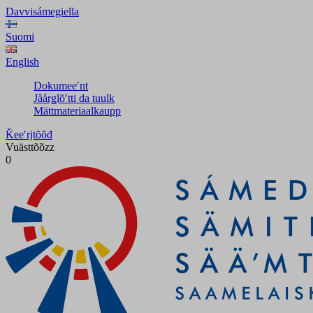
Davvisámegiella
Suomi
English
Dokumeeʹnt
Jåårǥlõʹtti da tuulk
Mättmateriaalkaupp
Ǩeeʹrjtõõđ
Vuästtõõzz
0