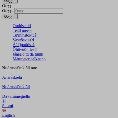
Ooʒʒ...
Ooʒʒ
Ooʒʒ...
Ooʒʒ...
Ouddseidd
Teâđ meeʹst
Tuʹmmstõktuâjj
Vasttõsvuuʹd
Ääiʹjpoddsaž
Õhttvuõtt-teâđ
Jåårǥlõʹtti da tuulk
Mättmateriaalkaupp
Nuõrttsääʹmǩiõll
nuo
Anarâškielâ
Nuõrttsääʹmǩiõll
Davvisámegiella
Suomi
English