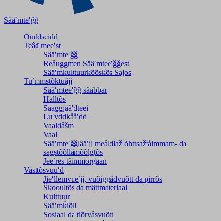
Sääʹmteʹǧǧ
Ouddseidd
Teâđ meeʹst
Sääʹmteʹǧǧ
Reâuggmen Sääʹmteeʹǧǧest
Sääʹmkulttuurkõõskõs Sajos
Tuʹmmstõktuâjj
Sääʹmteeʹǧǧ sååbbar
Halltõs
Saaǥǥjååʹđteei
Luʹvddkååʹdd
Vaaldâšm
Vaal
Sääʹmteʹǧǧlääʹjj meâldlaž õhttsažtåimmam- da
saǥstõõllâmõõlǥtõs
Jeeʹres tåimmorgaan
Vasttõsvuuʹd
Jieʹllemvueʹjj, vuõiggâdvuõtt da pirrõs
Škooultõs da mättmateriaal
Kulttuur
Sääʹmǩiõll
Sosiaal da tiõrvâsvuõtt