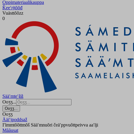
Oppimateriaalikauppa
Ǩeeʹrjtõõđ
Vuästtõõzz
0
Sääʹmteʹǧǧ
Ooʒʒ...
Ooʒʒ...
Ooʒʒ
Ääiʹjpoddsaž
Iʹlmmtõõttmõš Sääʹmnuõri čeäʹppvuõttpeivva aaʹlji
Mååusat