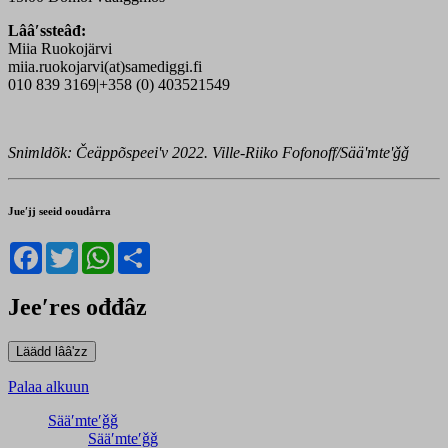
Lââʹssteâđ:
Miia Ruokojärvi
miia.ruokojarvi(at)samediggi.fi
010 839 3169|+358 (0) 403521549
Snimldõk: Čeäppõspeeiʹv 2022. Ville-Riiko Fofonoff/Sääʹmteʹǧǧ
Jueʹjj seeid ooudårra
Facebook
Twitter
WhatsApp
Share
Jeeʹres ođđâz
Palaa alkuun
Sääʹmteʹǧǧ
Sääʹmteʹǧǧ