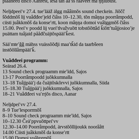
plaaneed disco Aanrest, leša tän ääʹšš raaveet mâʹŋŋlubust.
Neljdpeeiʹv 27.4. tueʹlääž älgg mââimõs sound checkein. Jiõčč
šõddmõš lij vuâđđeeʹjeld čiâss 10–12.30, tõn mâŋŋa poorrâmpodd,
ciisti juâkkmõš da konseʹrtt, koon mâŋŋa domoi vuâlggmõš čiâss
15.00. Peeiʹv poodd lij vueiʹtlvažvuõtt tobstõõttâd ǩiõttʼtuâjjosiooʹje
puättam tuâjaid pååđčuäjtõspääiʹǩest.
Sääʹmteʹǧǧ mähss vuässõõđji maaʹtǩid da taarbšeen
instõõllâmpääiʹǩ.
Vuâđđeei programm:
Seärad 26.4.
13 Sound check prograamm mieʹldd, Sajos
13-17 Poorrâmpoodd juõkkumnalla
13–18 Tuâjjpääʹj da čuäjtõskõrvvi juõkkumnalla, Siida
15–18.30 Tuâjjpääʹj juõkkumnalla, Sajos
18–21 Vuâđđeei vaʹrrjõs disco, Aanar
Neljdpeiʹvv 27.4.
8–9 Tueʹlesporrmõš
8–10 Sound check prograamm mieʹldd, Sajos
10–12.30 Čeäʹppvuõttpeiʹvv
12.30–14.00 Poorrâmpodd, ärvstõõllijoukk noorââtt
14.00 Ciisti juâkkmõš da konseʹrtt
15.00 Domoi vuâlggmõš