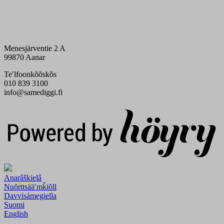
Menesjärventie 2 A
99870 Aanar
Teʹlfoonkõõskõs
010 839 3100
info@samediggi.fi
Digi- ja mainostoimisto Höyry Rovaniemi ja Oulu
Anarâškielâ
Nuõrttsääʹmǩiõll
Davvisámegiella
Suomi
English