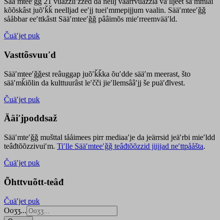
Sääʹmteeʹǧǧ 21 vuäzzliʹžžed da nellj väärrvuäzzla vaʹlljeet säʹmmlai
kõõskâst juõʹǩǩ neelljad eeʹjj tueiʹmmepijjum vaalin. Sääʹmteeʹǧǧ
sååbbar eeʹttkâstt Sääʹmteeʹǧǧ pââimõs mieʹrreemvääʹld.
Čuäʹjet puk
Vasttõsvuuʹd
Sääʹmteeʹǧǧest
reâuggap
juõʹǩǩka
õuʹdde
sääʹm meer
ast
, što
sääʹmǩiõlin da kulttuurâst leʹčči jieʹllemsââʹjj še puäʹđlvest.
Čuäʹjet puk
Ääiʹjpoddsaž
Sääʹmteʹǧǧ mušttal tååimees pirr mediaaʹje da jeärrsid jeäʹrbi mieʹldd
teâđtõõzzivuiʹm.
Tiʹlle Sääʹmteeʹǧǧ teâđtõõzzid jiijjad neʹttpååšta
.
Čuäʹjet puk
Õhttvuõtt-teâđ
Čuäʹjet puk
Ooʒʒ...