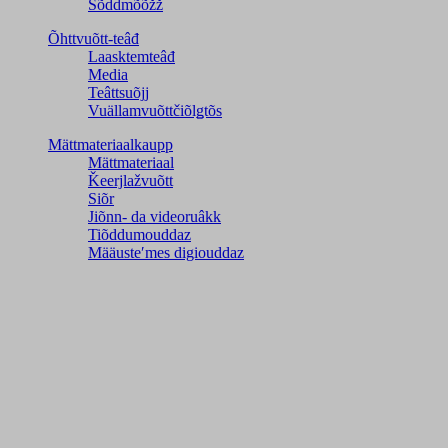
Šõddmõõžž
Õhttvuõtt-teâđ
Laasktemteâđ
Media
Teâttsuõjj
Vuällamvuõttčiõlǥtõs
Mättmateriaalkaupp
Mättmateriaal
Ǩeerjlažvuõtt
Siõr
Jiõnn- da videoruâkk
Tiõddumouddaz
Määusteʹmes digiouddaz