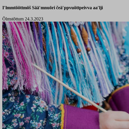
Iʹlmmtõõttmõš Sääʹmnuõri čeäʹppvuõttpeivva aaʹlji
Õlmstõttum 24.3.2023