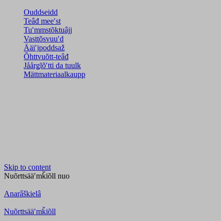
Ouddseidd
Teâđ meeʹst
Tuʹmmstõktuâjj
Vasttõsvuuʹd
Ääiʹjpoddsaž
Õhttvuõtt-teâđ
Jåårǥlõʹtti da tuulk
Mättmateriaalkaupp
Skip to content
Nuõrttsääʹmǩiõll
nuo
Anarâškielâ
Nuõrttsääʹmǩiõll