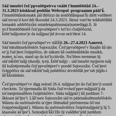
Sääʹmnuõri čeäʹppvuõttpeivva vuäitt iʹlmmtõõttâd 24.–
31.3.2023 kõskksaž poddân Webropol -prograamm pääiʹǩ
.
Iʹlmmtõõttâmlomakk jååʹđtõõzzi da instõõllâmpaaiʹǩi diõtt vuõltteet
sääʹmvuuʹd kooʹddi škooulid 24.3.2023. Järraz vueiʹtte teâđstõõllâd
lomaakk addrõõzzâst sntaidetapahtuma(at)samediggi.fi. Já
ns:Iʹlmmtõõttmõš čeäʹppvuõttpeeiʹv kriʹlcc-čuäjtõõzzid,
ǩiõttʼtuâjjosiooʹje da tuâjjpaaʹjid ävvan neäʹttlest 14.
Sääʹmnuõri čeäʹppvuõttpeiʹvv riâžžât
26.–27.4.2023 Aanrest
,
Sääʹmkulttuurkõõskõs Sajoozzâst. Čeäʹppvuõttpeeiʹv šlaajân liâ tän
eeʹjj čuäʹjteei čeäppõõzz, de näkam liâ ouddmiârkkân musikk,
teatter, taʹnss, stand up da kriʹlcctiivtâs. Nuʹbben teemman lij
sääʹmǩiõttʼtuâjj (duodji, tyeji, ǩiõttʹtuâjj) – sääʹmnuõri tuejjeem tuâj
liâ kuâsttjemnalla čeäʹppvuõttpeeiʹv poodd Sajoozzâst. Čuäʹjteei
čeäppõõzz da sääʹmǩiõttʼtuâj puhttõõzz ärvstõõlât jeeʹrab jiijjâs-i
ââʹǩǩrääidain.
Čeäʹppvuõttpeiʹvv älgg seärad 26.4. tuâjjpaaʹjin da čuäʹjteeʹji sound
checkein. Taʹrjjeemnalla liâ Siida čuäʹrvvkeäʹpper-tuâjjpääʹjj da
toiʹmmjemnallšem čuäjtõskõõrv. Siida tuâjjpääʹj liâ jurddum 7-
âkksast ääʹljeeʹl. Lââʹssen Sajoozzâst sääʹm päärnaikulttuurkõõskõs
Mánnu da nuõrisuåvtõs taʹrjjee õhttsallaž pirrõsteema õõʹnni
čeäppõstuâjjpääʹj. Mánnu da nuõrisuåvtõõzz čeäpõstuâjjpääʹjj lij 5.
klaassâst ääʹljeeʹl. Seäradjeäʹǩǩiʹžže lij vuâđđeeʹjeld jurddum