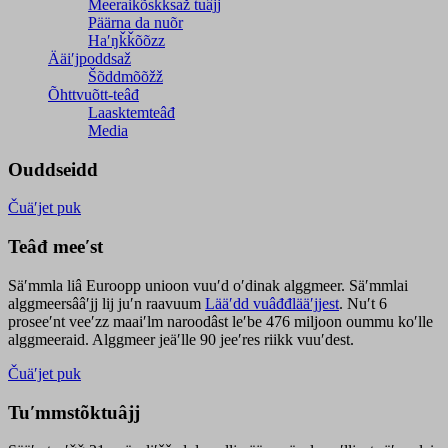
Meeraikõskksaž tuâjj
Päärna da nuõr
Haʹŋǩǩõõzz
Ääiʹjpoddsaž
Šõddmõõžž
Õhttvuõtt-teâđ
Laasktemteâđ
Media
Ouddseidd
Čuäʹjet puk
Teâđ meeʹst
Säʹmmla liâ Euroopp unioon vuuʹd oʹdinak alggmeer. Säʹmmlai
alggmeersââʹjj lij juʹn raavuum
Lääʹdd vuâđđlääʹjjest
. Nuʹt 6
proseeʹnt veeʹzz maaiʹlm naroodâst leʹbe 476 miljoon oummu koʹlle
alggmeeraid. Alggmeer jeäʹlle 90 jeeʹres riikk vuuʹdest.
Čuäʹjet puk
Tuʹmmstõktuâjj