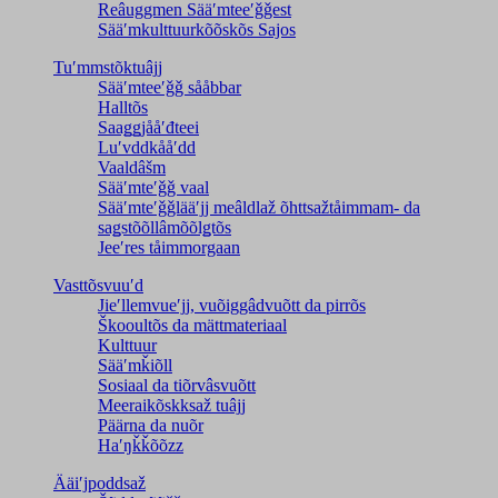
Reâuggmen Sääʹmteeʹǧǧest
Sääʹmkulttuurkõõskõs Sajos
Tuʹmmstõktuâjj
Sääʹmteeʹǧǧ sååbbar
Halltõs
Saaǥǥjååʹđteei
Luʹvddkååʹdd
Vaaldâšm
Sääʹmteʹǧǧ vaal
Sääʹmteʹǧǧlääʹjj meâldlaž õhttsažtåimmam- da
saǥstõõllâmõõlǥtõs
Jeeʹres tåimmorgaan
Vasttõsvuuʹd
Jieʹllemvueʹjj, vuõiggâdvuõtt da pirrõs
Škooultõs da mättmateriaal
Kulttuur
Sääʹmǩiõll
Sosiaal da tiõrvâsvuõtt
Meeraikõskksaž tuâjj
Päärna da nuõr
Haʹŋǩǩõõzz
Ääiʹjpoddsaž