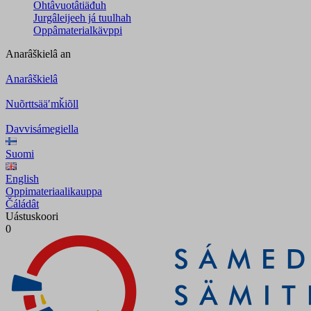
Ohtâvuotâtiäđuh
Jurgâleijeeh já tuulhah
Oppâmaterialkävppi
Anarâškielâ
an
Anarâškielâ
Nuõrttsääʹmǩiõll
Davvisámegiella
Suomi
English
Oppimateriaalikauppa
Čáládât
Uástuskoori
0