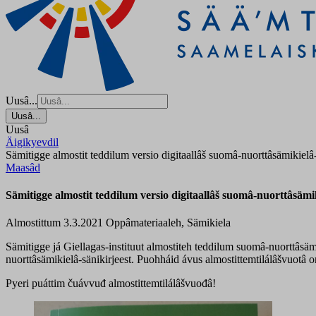
Uusâ...
Uusâ...
Uusâ
Äigikyevdil
Sämitigge almostit teddilum versio digitaallâš suomâ-nuorttâsämikielâ-
Maasâd
Sämitigge almostit teddilum versio digitaallâš suomâ-nuorttâsämik
Almostittum 3.3.2021
Oppâmateriaaleh, Sämikiela
Sämitigge já Giellagas-instituut almostiteh teddilum suomâ-nuorttâsäm
nuorttâsämikielâ-sänikirjeest. Puohháid ávus almostittemtilálâšvuotâ
Pyeri puáttim čuávvuđ almostittemtilálâšvuođâ!