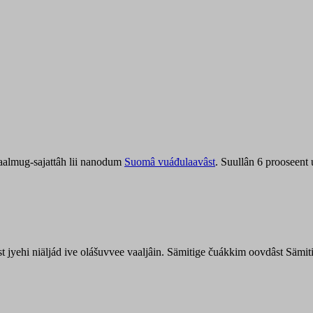
aalmug-sajattâh lii nanodum
Suomâ vuáđulaavâst
. Suullân 6 prooseent
âst jyehi niäljád ive olášuvvee vaaljâin. Sämitige čuákkim oovdâst Säm