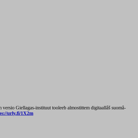
um versio Giellagas-instituut tooleeb almostittem digitaallâš suomâ-
ps://urly.fi/1X2m