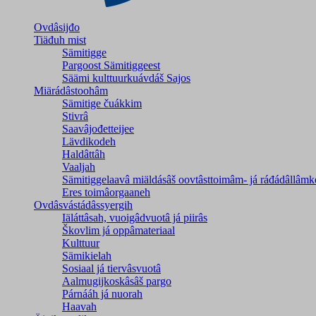
Ovdâsijđo
Tiäđuh mist
Sämitigge
Pargoost Sämitiggeest
Säämi kulttuurkuávdáš Sajos
Miärádâstoohâm
Sämitige čuákkim
Stivrâ
Saavâjođetteijee
Lävdikodeh
Haldâttâh
Vaaljah
Sämitiggelaavâ miäldásâš oovtâsttoimâm- já ráđádâllâmk
Eres toimâorgaaneh
Ovdâsvástádâssyergih
Iäláttâsah, vuoigâdvuotâ já piirâs
Škovlim já oppâmateriaal
Kulttuur
Sämikielah
Sosiaal já tiervâsvuotâ
Aalmugijkoskâsâš pargo
Párnááh já nuorah
Haavah