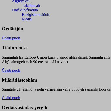
Äigikyevdil
Tábáhtusah
Ohtâvuotâtiäđuh
Rekigistemtiäđuh
Media
Ovdâsijđo
Čääiti puoh
Tiäđuh mist
Sämmiliih láá Euroop Union kuávlu áinoo algâaalmug. Sämmilij algâ
Algâaalmugeh eleh 90 eres staatâ kuávlust.
Čääiti puoh
Miärádâstoohâm
Sämitige 21 jesânid já nelji värijeessân väljejuvvojeh sämmilij koosk
Čääiti puoh
Ovdâsvástádâssyergih