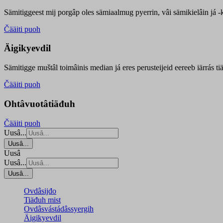
Sämitiggeest mij porgâp oles sämiaalmug pyerrin, vâi sämikielâin já -ku
Čääiti puoh
Äigikyevdil
Sämitigge muštâl toimâinis median já eres perusteijeid eereeb iärrás ti
Čääiti puoh
Ohtâvuotâtiäđuh
Čääiti puoh
Uusâ...
Uusâ...
Uusâ
Uusâ...
Uusâ...
Ovdâsijđo
Tiäđuh mist
Ovdâsvástádâssyergih
Äigikyevdil