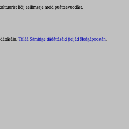
lttuurist ličij eellimsaje meid puátteevuođâst.
äđáttâsâin.
Tiiláá Sämitige tiäđáttâsâid jieijâd šleđgâpoostân
.