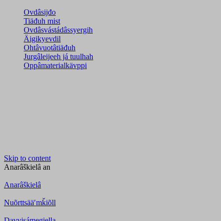
Ovdâsijđo
Tiäđuh mist
Ovdâsvástádâssyergih
Äigikyevdil
Ohtâvuotâtiäđuh
Jurgâleijeeh já tuulhah
Oppâmaterialkävppi
Skip to content
Anarâškielâ
an
Anarâškielâ
Nuõrttsääʹmǩiõll
Davvisámegiella