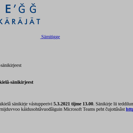
Sämitigge
sänikirjeest
ielâ-sänikirjeest
ikielâ sänikirje vástuppeeivi
5.3.2021 tijme 13.00
. Sänikirje lii teddil
 ornijduvvoo káidusohtâvuođâiguin Microsoft Teams peht čujottâsâst
htt