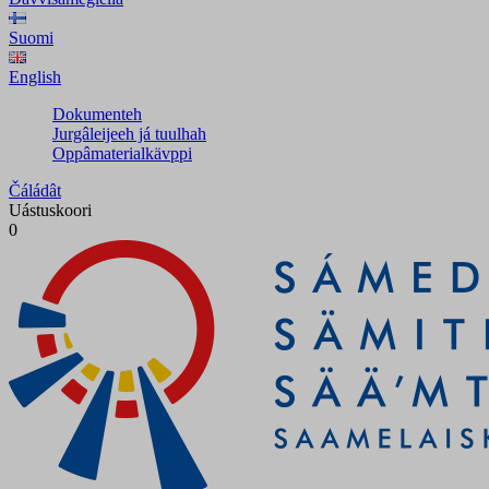
Suomi
English
Dokumenteh
Jurgâleijeeh já tuulhah
Oppâmaterialkävppi
Čáládât
Uástuskoori
0