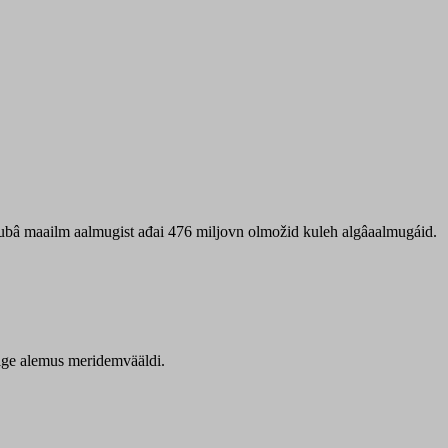
 ubâ maailm aalmugist ađai 476 miljovn olmožid kuleh algâaalmugáid.
itige alemus meridemvääldi.