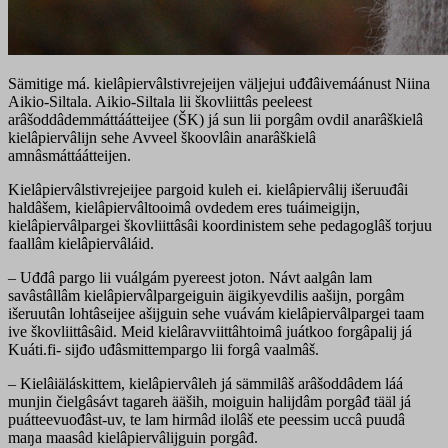
Sämitige má. kielâpiervâlstivrejeijen väljejui uđđâivemáánust Niina
Aikio-Siltala. Aikio-Siltala lii škovliittâs peeleest
arâšoddâdemmáttáátteijee (ŠK) já sun lii porgâm ovdil anarâškielâ
kielâpiervâlijn sehe Avveel škoovlâin anarâškielâ
amnâsmáttáátteijen.
Kielâpiervâlstivrejeijee pargoid kuleh ei. kielâpiervâlij išeruuđâi
haldâšem, kielâpiervâltooimâ ovdedem eres tuáimeigijn,
kielâpiervâlpargei škovliittâsâi koordinistem sehe pedagoglâš torjuu
faallâm kielâpiervâláid.
– Uđđâ pargo lii vuálgám pyereest joton. Návt aalgân lam
savâstâllâm kielâpiervâlpargeiguin äigikyevdilis aašijn, porgâm
išeruutân lohtâseijee ašijguin sehe vuávám kielâpiervâlpargei taam
ive škovliittâsâid. Meid kielâravviittâhtoimâ juátkoo forgâpalij já
Kuáti.fi- sijđo uđâsmittempargo lii forgâ vaalmâš.
– Kielâiäláskittem, kielâpiervâleh já sämmilâš arâšoddâdem láá
munjin čielgâsávt tagareh ääših, moiguin halijdâm porgâđ tääl já
puátteevuođâst-uv, te lam hirmâd ilolâš ete peessim uccâ puudâ
maŋa maasâd kielâpiervâlijguin porgâđ.