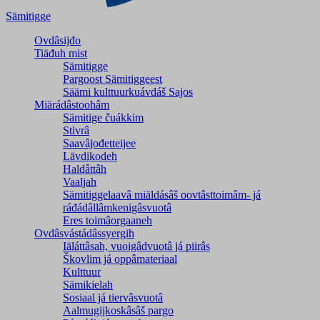
Sämitigge
Ovdâsijđo
Tiäđuh mist
Sämitigge
Pargoost Sämitiggeest
Säämi kulttuurkuávdáš Sajos
Miärádâstoohâm
Sämitige čuákkim
Stivrâ
Saavâjođetteijee
Lävdikodeh
Haldâttâh
Vaaljah
Sämitiggelaavâ miäldásâš oovtâsttoimâm- já
ráđádâllâmkenigâsvuotâ
Eres toimâorgaaneh
Ovdâsvástádâssyergih
Iäláttâsah, vuoigâdvuotâ já piirâs
Škovlim já oppâmateriaal
Kulttuur
Sämikielah
Sosiaal já tiervâsvuotâ
Aalmugijkoskâsâš pargo