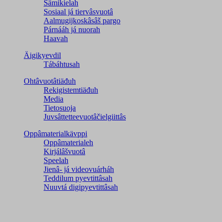
Sämikielah
Sosiaal já tiervâsvuotâ
Aalmugijkoskâsâš pargo
Párnááh já nuorah
Haavah
Äigikyevdil
Tábáhtusah
Ohtâvuotâtiäđuh
Rekigistemtiäđuh
Media
Tietosuoja
Juvsâttetteevuotâčielgiittâs
Oppâmaterialkävppi
Oppâmaterialeh
Kirjálâšvuotâ
Speelah
Jienâ- já videovuárháh
Teddilum pyevtittâsah
Nuuvtá digipyevtittâsah