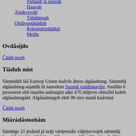
Párnááh já nuorah
Haavah
Äigikyevdil
Tábáhtusah
Ohtâvuotâtiäđuh
Rekigistemtiäđuh
Media
Ovdâsijđo
Čääiti puoh
Tiäđuh mist
Sämmiliih láá Euroop Union kuávlu áinoo algâaalmug. Sämmilij
algâaalmug-sajattâh lii nanodum
Suomâ vuáđulaavâst
. Suullân 6
prooseent ubâ maailm aalmugist ađai 476 miljovn olmožid kuleh
algâaalmugáid. Algâaalmugeh eleh 90 eres staatâ kuávlust.
Čääiti puoh
Miärádâstoohâm
Sämitige 21 jesânid já nelji värijeessân väljejuvvojeh sämmilij