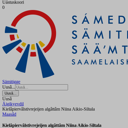
Uástuskoori
0
Sämitigge
Uusâ...
Uusâ...
Uusâ
Äigikyevdil
Kielâpiervâlstivrejeijen algâttâm Niina Aikio-Siltala
Maasâd
Kielâpiervâlstivrejeijen algâttâm Niina Aikio-Siltala