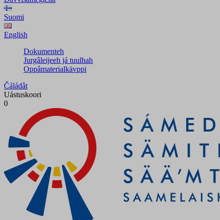
Suomi
English
Dokumenteh
Jurgâleijeeh já tuulhah
Oppâmaterialkävppi
Čáládât
Uástuskoori
0