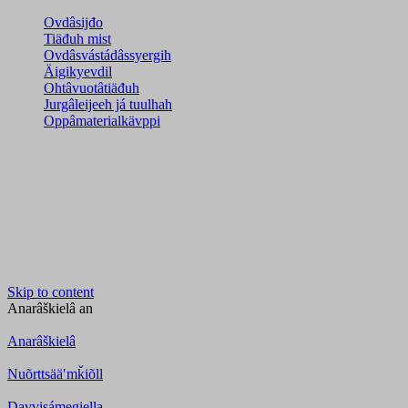
Ovdâsijđo
Tiäđuh mist
Ovdâsvástádâssyergih
Äigikyevdil
Ohtâvuotâtiäđuh
Jurgâleijeeh já tuulhah
Oppâmaterialkävppi
Skip to content
Anarâškielâ
an
Anarâškielâ
Nuõrttsääʹmǩiõll
Davvisámegiella