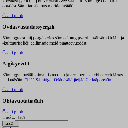
kooskâst jyehi niäljád ive olášuvvee vaaljâin. Sämitige čuákkim
oovdâst Sämitige alemus meridemvääldi.
Čääiti puoh
Ovdâsvástádâssyergih
Sämitiggeest mij porgâp oles sämiaalmug pyerrin, vâi sämikielâin já
-kulttuurist ličij eellimsaje meid puátteevuođâst.
Čääiti puoh
Äigikyevdil
Sämitigge muštâl toimâinis median já eres perusteijeid eereeb iärrás
tiäđáttâsâin.
Tiiláá Sämitige tiäđáttâsâid jieijâd šleđgâpoostân
.
Čääiti puoh
Ohtâvuotâtiäđuh
Čääiti puoh
Uusâ...
Uusâ...