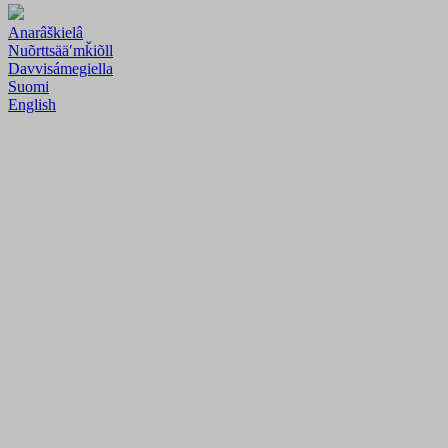
Anarâškielâ
Nuõrttsääʹmǩiõll
Davvisámegiella
Suomi
English