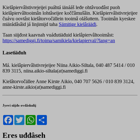
Kielâpiervâlstivrejeijei puáhtá iänááš leđe ohtâvuođâst puoh
kielâpiervâltooimân lohtâseijee koččâmušâin. Kielâpiervâlstivrejeijee
čuávu oovtâst kielâtorvočällein tooimâ olášuttem. Tooimân kyeskee
miärádâsâid já linjimijd taha
Sämitige kielârääđi
.
Taan siijđost kaavnah vuáđutiäđuid kielâpiervâltooimâst:
https://samediggi.fi/toima/samikiela/kielapierval/?lang=an
Lasetiäđuh
Má. kielâpiervâlstivrejeijee Niina Aikio-Siltala, 040 487 5414 / 010
839 3115, niina.aikio-siltala(at)samediggi.fi
Kielâtorvočällee Anne Kirste Aikio, 040 707 5626 / 010 839 3124,
anne-kirste.aikio(at)samediggi.fi
Jyevi siijđo ovdâskulij
Facebook
Twitter
WhatsApp
Share
Eres uđđâseh