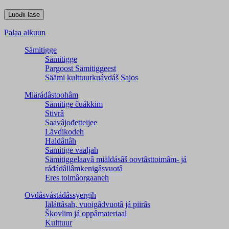
Palaa alkuun
Sämitigge
Sämitigge
Pargoost Sämitiggeest
Säämi kulttuurkuávdáš Sajos
Miärádâstoohâm
Sämitige čuákkim
Stivrâ
Saavâjođetteijee
Lävdikodeh
Haldâttâh
Sämitige vaaljah
Sämitiggelaavâ miäldásâš oovtâsttoimâm- já
ráđádâllâmkenigâsvuotâ
Eres toimâorgaaneh
Ovdâsvástádâssyergih
Iäláttâsah, vuoigâdvuotâ já piirâs
Škovlim já oppâmateriaal
Kulttuur