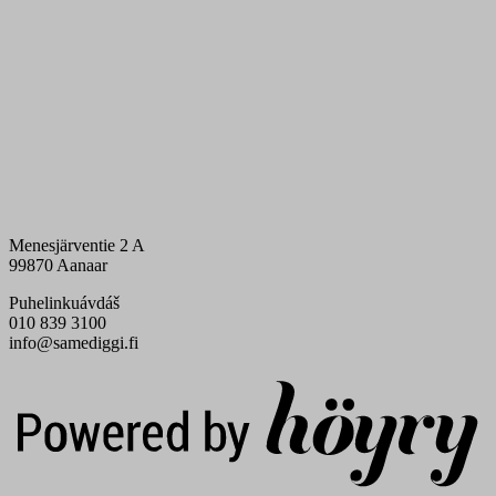
Menesjärventie 2 A
99870 Aanaar
Puhelinkuávdáš
010 839 3100
info@samediggi.fi
Digi- ja mainostoimisto Höyry Rovaniemi ja Oulu