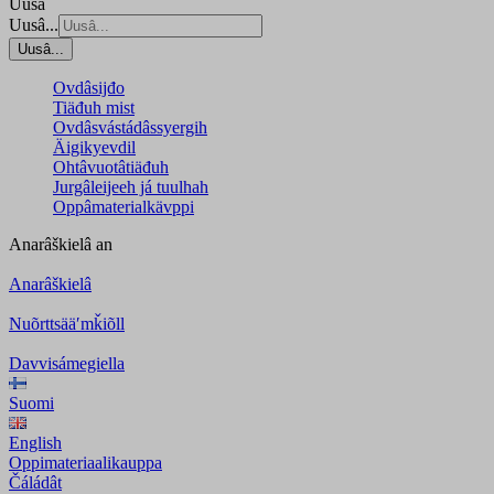
Uusâ
Uusâ...
Uusâ...
Ovdâsijđo
Tiäđuh mist
Ovdâsvástádâssyergih
Äigikyevdil
Ohtâvuotâtiäđuh
Jurgâleijeeh já tuulhah
Oppâmaterialkävppi
Anarâškielâ
an
Anarâškielâ
Nuõrttsääʹmǩiõll
Davvisámegiella
Suomi
English
Oppimateriaalikauppa
Čáládât