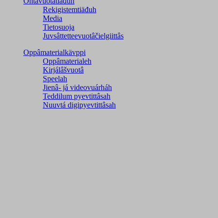
Ohtâvuotâtiäđuh
Rekigistemtiäđuh
Media
Tietosuoja
Juvsâttetteevuotâčielgiittâs
Oppâmaterialkävppi
Oppâmaterialeh
Kirjálâšvuotâ
Speelah
Jienâ- já videovuárháh
Teddilum pyevtittâsah
Nuuvtá digipyevtittâsah