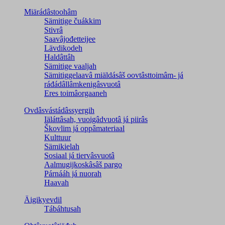
Miärádâstoohâm
Sämitige čuákkim
Stivrâ
Saavâjođetteijee
Lävdikodeh
Haldâttâh
Sämitige vaaljah
Sämitiggelaavâ miäldásâš oovtâsttoimâm- já
ráđádâllâmkenigâsvuotâ
Eres toimâorgaaneh
Ovdâsvástádâssyergih
Iäláttâsah, vuoigâdvuotâ já piirâs
Škovlim já oppâmateriaal
Kulttuur
Sämikielah
Sosiaal já tiervâsvuotâ
Aalmugijkoskâsâš pargo
Párnááh já nuorah
Haavah
Äigikyevdil
Tábáhtusah