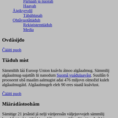
Párnááh já nuorah
Haavah
Äigikyevdil
Tábáhtusah
Ohtâvuotâtiäđuh
Rekigistemtiäđuh
Media
Ovdâsijđo
Čääiti puoh
Tiäđuh mist
Sämmiliih láá Euroop Union kuávlu áinoo algâaalmug. Sämmilij
algâaalmug-sajattâh lii nanodum
Suomâ vuáđulaavâst
. Suullân 6
prooseent ubâ maailm aalmugist ađai 476 miljovn olmožid kuleh
algâaalmugáid. Algâaalmugeh eleh 90 eres staatâ kuávlust.
Čääiti puoh
Miärádâstoohâm
Sämitige 21 jesânid já nelji värijeessân väljejuvvojeh sämmilij