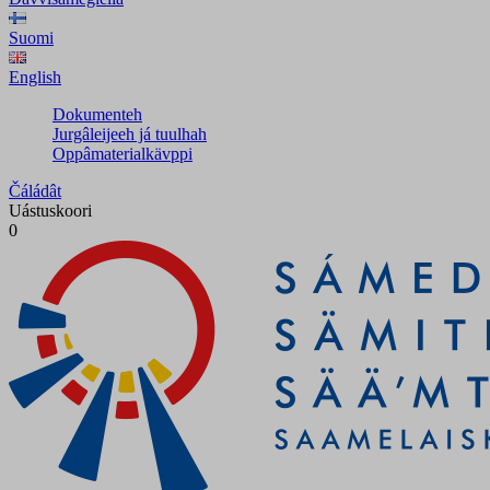
Suomi
English
Dokumenteh
Jurgâleijeeh já tuulhah
Oppâmaterialkävppi
Čáládât
Uástuskoori
0