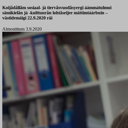
Koijâdâllâm sosiaal- já tiervâsvuođâsyergi áámmátulmui
sämikielân já -kulttuurân lohtâseijee mättimtáárbuin –
västidemäigi 22.9.2020 räi
Almostittum 3.9.2020