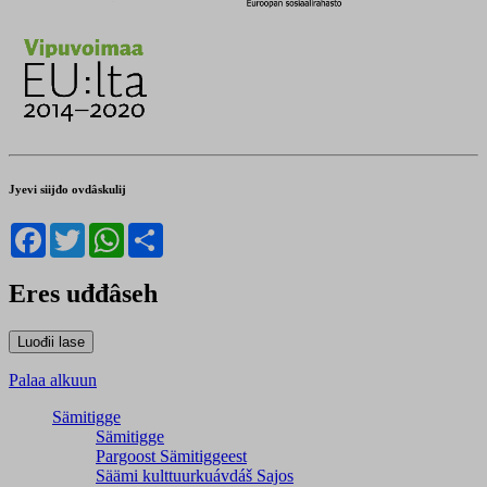
Jyevi siijđo ovdâskulij
Facebook
Twitter
WhatsApp
Share
Eres uđđâseh
Palaa alkuun
Sämitigge
Sämitigge
Pargoost Sämitiggeest
Säämi kulttuurkuávdáš Sajos