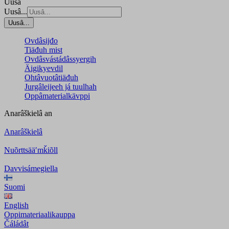
Uusâ
Uusâ...
Uusâ...
Ovdâsijđo
Tiäđuh mist
Ovdâsvástádâssyergih
Äigikyevdil
Ohtâvuotâtiäđuh
Jurgâleijeeh já tuulhah
Oppâmaterialkävppi
Anarâškielâ
an
Anarâškielâ
Nuõrttsääʹmǩiõll
Davvisámegiella
Suomi
English
Oppimateriaalikauppa
Čáládât