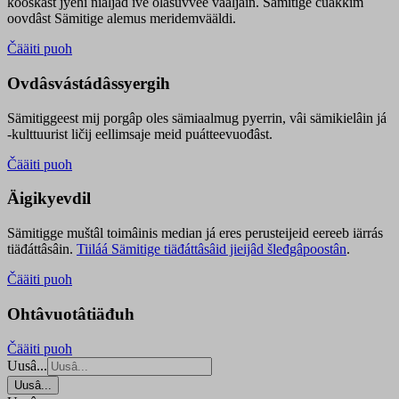
kooskâst jyehi niäljád ive olášuvvee vaaljâin. Sämitige čuákkim
oovdâst Sämitige alemus meridemvääldi.
Čääiti puoh
Ovdâsvástádâssyergih
Sämitiggeest mij porgâp oles sämiaalmug pyerrin, vâi sämikielâin já
-kulttuurist ličij eellimsaje meid puátteevuođâst.
Čääiti puoh
Äigikyevdil
Sämitigge muštâl toimâinis median já eres perusteijeid eereeb iärrás
tiäđáttâsâin.
Tiiláá Sämitige tiäđáttâsâid jieijâd šleđgâpoostân
.
Čääiti puoh
Ohtâvuotâtiäđuh
Čääiti puoh
Uusâ...
Uusâ...