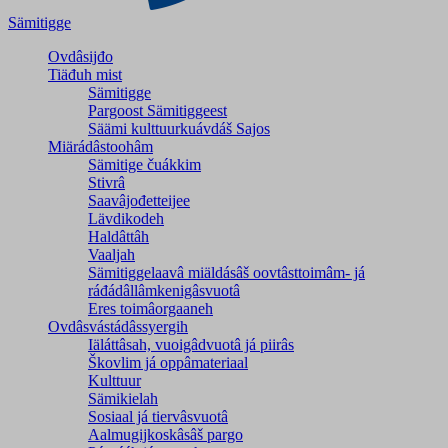
Sämitigge
Ovdâsijđo
Tiäđuh mist
Sämitigge
Pargoost Sämitiggeest
Säämi kulttuurkuávdáš Sajos
Miärádâstoohâm
Sämitige čuákkim
Stivrâ
Saavâjođetteijee
Lävdikodeh
Haldâttâh
Vaaljah
Sämitiggelaavâ miäldásâš oovtâsttoimâm- já
ráđádâllâmkenigâsvuotâ
Eres toimâorgaaneh
Ovdâsvástádâssyergih
Iäláttâsah, vuoigâdvuotâ já piirâs
Škovlim já oppâmateriaal
Kulttuur
Sämikielah
Sosiaal já tiervâsvuotâ
Aalmugijkoskâsâš pargo