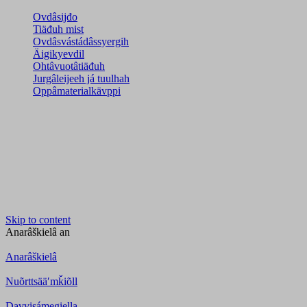
Ovdâsijđo
Tiäđuh mist
Ovdâsvástádâssyergih
Äigikyevdil
Ohtâvuotâtiäđuh
Jurgâleijeeh já tuulhah
Oppâmaterialkävppi
Skip to content
Anarâškielâ
an
Anarâškielâ
Nuõrttsääʹmǩiõll
Davvisámegiella