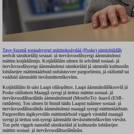
Tave-Suomâ sosiaalsyergi mättimkuávdáá (Poske) sämiohtâdâh
seelvât sämikielâlij sosiaal- já tiervâsvuođâsyergi áámmátulmui
mättim koijâdâlmijn. Koijâdâllâm ulmen lii selvâttiđ sosiaal- já
tiervâsvuođâsyergi áámmátulmui sämikieláid já sämmilii kulttuurân
lohtâseijee mättimtáárbuid nubástuvvee pargoelimist, já olášuttiđ tai
vuáđuld áámmátlii tievâsmittemškovlim.
Koijâdâllâm lii uási Laapi ollâopâttuv, Laapi áámmátollâškoovlâ já
Poske olášuttem Maaŋgâ syergi já tiettuu mättim sosiaal- já
tiervâsvuođâhuolâttâs áámmátulmuid (MoniSoTe) -haavâ (ESR-
ruttâdem). Ton ulmen lii finniđ tiäđu Laapist tuáimee sosiaal- já
tiervâsvuođâhuolâttâs áámmátulmui maaŋgâ syergi mättimtáárbuin.
Pargoeellim äigikyevdilis mättimtárboid viggeh västidiđ maaŋgâ
syergi já tiettuu soti-syergi áámmátlii tievâsmittemškovlim vievâst.
Ton peht viggeh nanodiđ sämikieláid já kulttuurân lohtâseijee
mättim sosiaal- já tiervâsvuođâhuolâttâsâst.