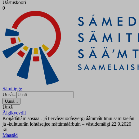
Uástuskoori
0
Sämitigge
Uusâ...
Uusâ...
Uusâ
Äigikyevdil
Koijâdâllâm sosiaal- já tiervâsvuođâsyergi áámmátulmui sämikielân
já -kulttuurân lohtâseijee mättimtáárbuin – västidemäigi 22.9.2020
räi
Maasâd