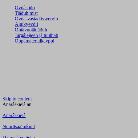
Ovdâsijđo
Tiäđuh mist
Ovdâsvástádâssyergih
Äigikyevdil
Ohtâvuotâtiäđuh
Jurgâleijeeh já tuulhah
Oppâmaterialkävppi
Skip to content
Anarâškielâ
an
Anarâškielâ
Nuõrttsääʹmǩiõll
Davvisámegiella