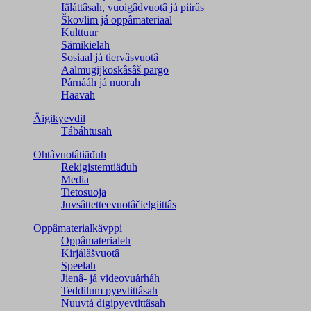
Iäláttâsah, vuoigâdvuotâ já piirâs
Škovlim já oppâmateriaal
Kulttuur
Sämikielah
Sosiaal já tiervâsvuotâ
Aalmugijkoskâsâš pargo
Párnááh já nuorah
Haavah
Äigikyevdil
Tábáhtusah
Ohtâvuotâtiäđuh
Rekigistemtiäđuh
Media
Tietosuoja
Juvsâttetteevuotâčielgiittâs
Oppâmaterialkävppi
Oppâmaterialeh
Kirjálâšvuotâ
Speelah
Jienâ- já videovuárháh
Teddilum pyevtittâsah
Nuuvtá digipyevtittâsah