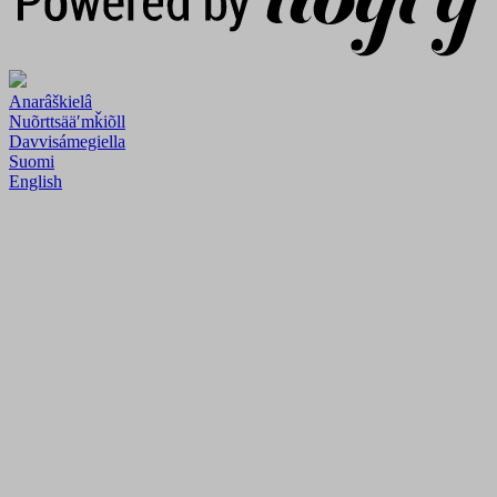
Anarâškielâ
Nuõrttsääʹmǩiõll
Davvisámegiella
Suomi
English