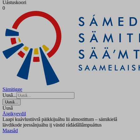
Uástuskoori
0
Sämitigge
Uusâ...
Uusâ...
Uusâ
Äigikyevdil
Laapi kuávlustiivrâ päikkijuáhu lii almostittum – sämikielâ
lävdikode jeessânjuáhu ij västid ráđádâllâmpuáttus
Maasâd