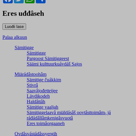
Eres uđđâseh
Palaa alkuun
Sämitigge
Sämitigge
Pargoost Sämitiggeest
Säämi kulttuurkuávdáš Sajos
Miärádâstoohâm
Sämitige čuákkim
Stivrâ
Saavâjođetteijee
Lävdikodeh
Haldâttâh
Sämitige vaaljah
Sämitiggelaavâ miäldásâš oovtâsttoimâm- já
ráđádâllâmkenigâsvuotâ
Eres toimâorgaaneh
Ovdâsvástádâssyergih