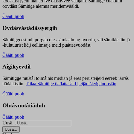
kooskâst jyehi niäljád ive olášuvvee vaaljâin. Sämitige čuákkim
oovdâst Sämitige alemus meridemvääldi.
Čääiti puoh
Ovdâsvástádâssyergih
Sämitiggeest mij porgâp oles sämiaalmug pyerrin, vâi sämikielâin já
-kulttuurist ličij eellimsaje meid puátteevuođâst.
Čääiti puoh
Äigikyevdil
Sämitigge muštâl toimâinis median já eres perusteijeid eereeb iärrás
tiäđáttâsâin.
Tiiláá Sämitige tiäđáttâsâid jieijâd šleđgâpoostân
.
Čääiti puoh
Ohtâvuotâtiäđuh
Čääiti puoh
Uusâ...
Uusâ...