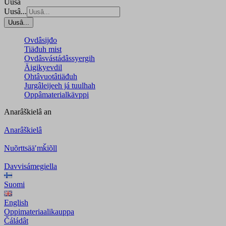
Uusâ
Uusâ...
Uusâ...
Ovdâsijđo
Tiäđuh mist
Ovdâsvástádâssyergih
Äigikyevdil
Ohtâvuotâtiäđuh
Jurgâleijeeh já tuulhah
Oppâmaterialkävppi
Anarâškielâ
an
Anarâškielâ
Nuõrttsääʹmǩiõll
Davvisámegiella
Suomi
English
Oppimateriaalikauppa
Čáládât