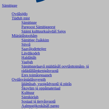
Sämitigge
Ovdâsijđo
Tiäđuh mist
Sämitigge
Pargoost Sämitiggeest
Säämi kulttuurkuávdáš Sajos
Miärádâstoohâm
Sämitige čuákkim
Stivrâ
Saavâjođetteijee
Lävdikodeh
Haldâttâh
Vaaljah
Sämitiggelaavâ miäldásâš oovtâsttoimâm- já
ráđádâllâmkenigâsvuotâ
Eres toimâorgaaneh
Ovdâsvástádâssyergih
Iäláttâsah, vuoigâdvuotâ já piirâs
Škovlim já oppâmateriaal
Kulttuur
Sämikielah
Sosiaal já tiervâsvuotâ
Aalmugijkoskâsâš pargo