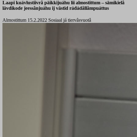
Laapi kuávlustiivrâ päikkijuáhu lii almostittum – sämikielâ
lävdikode jeessânjuáhu ij västid ráđádâllâmpuáttus
Almostittum 15.2.2022
Sosiaal já tiervâsvuotâ