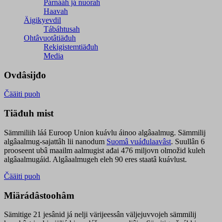
Párnááh já nuorah
Haavah
Äigikyevdil
Tábáhtusah
Ohtâvuotâtiäđuh
Rekigistemtiäđuh
Media
Ovdâsijđo
Čääiti puoh
Tiäđuh mist
Sämmiliih láá Euroop Union kuávlu áinoo algâaalmug. Sämmilij
algâaalmug-sajattâh lii nanodum
Suomâ vuáđulaavâst
. Suullân 6
prooseent ubâ maailm aalmugist ađai 476 miljovn olmožid kuleh
algâaalmugáid. Algâaalmugeh eleh 90 eres staatâ kuávlust.
Čääiti puoh
Miärádâstoohâm
Sämitige 21 jesânid já nelji värijeessân väljejuvvojeh sämmilij