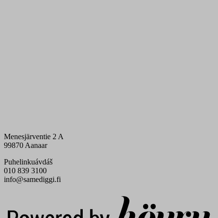
Menesjärventie 2 A
99870 Aanaar
Puhelinkuávdáš
010 839 3100
info@samediggi.fi
Digi- ja mainostoimisto Höyry Rovaniemi ja Oulu