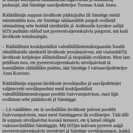
puátusijd, iätá Sämitige saavâjođetteijee Tuomas Aslak Juuso.
Ráđádâlmijn soppum lävdikode päikkijuáhu lâi Sämitige mield
miiniimiähtu toos, ete Sämitige lahâaasâtliih pargoh ovdâstiđ
sämiaalmug sehe hoittáđ sämikielân já -kulttuurân kyeskee aašijd
liččii puáhtám olášuđ tast pyereestvaijeemkuávlu pargoost, mii kulá
lävdikode toimâsuárgán.
– Ráđádâlmist koskâpuddâsii valmâštâllâmtoimâorgaanáin šoodâi
ohtsâšibárdâs sämikielâ lävdikode jeessânjuávust, mii visásmitáččij
lävdikode kelijdeijee äššitubdâmuš já täsipiälálii ovdâstem. Mun lam
pettâšum toos, ete pyereestvaijeemkuávlu stivrâjuávhuh iä
kunnijâttám ráđádâllâm puáttus, iätá Sämitige I värisaavâjođetteijee
Anni Koivisto.
Ráđádâlmijn soppum lävdikode jeessânjuáhu já saavâjođetteijei
valjimvyehi oovdânpuohtui meid koskâpuddâsii
valmâštâllâmtoimâorgaan poolitlii čuávvumjuávkun, mast lijjii
ovdâstum sehe piäláduvah já Sämitigge.
– Lii vaidâlittee, ete iä savâstâllâm lävdikode juávust poolitlii
čuávvumjuávhoin, mast meid Sämitiggeest lâi ovdâsteijee. Tääl äšši
lii soppum stivrâjuávhui kooskâ tienuuvt, ete ij lamaš ollágin
vuárusavâstâllâm Sämitiggijn. Mij liččijm tuáivum pyereeb aalgâ
pyereestvaijeemkuávlu merideijei já Sämitige oovtâstpaargon, juátká