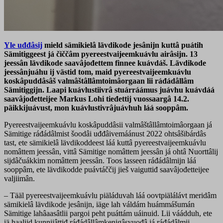
Yle uđđâsij
mield sämikielâ lävdikode jesânijn kuttâ puátih
Sämitiggeest já čiččâm pyereestvaijeemkuávlu airâsijn. 13
jeessân lävdikode saavâjođettem finnee kuávdáš. Lävdikode
jeessânjuáhu ij västid tom, maid pyereestvaijeemkuávlu
koskâpuddâsâš valmâštâllâmtoimâorgaan lii ráđádâllâm
Sämitiggijn. Laapi kuávlustiivrâ stuárráámus juávhu kuávdáá
saavâjođetteijee Markus Lohi tieđettij vuossaargâ 14.2.
päikkijuávust, mon kuávlustivrâjuávhuh láá sooppâm.
Pyereestvaijeemkuávlu koskâpuddâsii valmâštâllâmtoimâorgaan já
Sämitige ráđádâlmist šoodâi uđđâivemáánust 2022 ohtsâšibárdâs
tast, ete sämikielâ lävdikoddeest láá kuttâ pyereestvaijeemkuávlu
nomâttem jeessân, vittâ Sämitige nomâttem jeessân já ohtâ Nuorttâlij
sijdâčuákkim nomâttem jeessân. Toos lasseen ráđádâlmijn láá
sooppâm, ete lävdikodde puávtáččij jieš vaiguttiđ saavâjođetteijee
valjiimân.
– Tääl pyereestvaijeemkuávlu piäláduvah láá oovtpiälálávt meridâm
sämikielâ lävdikode jesânijn, iäge lah váldám huámmášumán
Sämitige lahâaasâtlii pargoi peht puáttám uáinuid. Lii váádduh, ete
iä haalijd kunnijâttiđ ráđádâllâmkenigâsvuođâ já ráđádâlmij