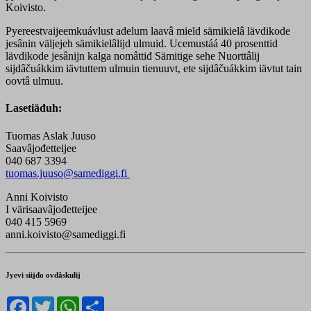
Koivisto.
Pyereestvaijeemkuávlust adelum laavâ mield sämikielâ lävdikode
jesânin väljejeh sämikielâlijd ulmuid. Ucemustáá 40 prosenttid
lävdikode jesânijn kalga nomâttiđ Sämitige sehe Nuorttâlij
sijdâčuákkim iävtuttem ulmuin tienuuvt, ete sijdâčuákkim iävtut tain
oovtâ ulmuu.
Lasetiäđuh:
Tuomas Aslak Juuso
Saavâjođetteijee
040 687 3394
tuomas.juuso@samediggi.fi
Anni Koivisto
I värisaavâjođetteijee
040 415 5969
anni.koivisto@samediggi.fi
Jyevi siijđo ovdâskulij
Facebook
Twitter
WhatsApp
Share