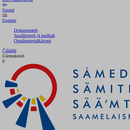
Suomi
English
Dokumenteh
Jurgâleijeeh já tuulhah
Oppâmaterialkävppi
Čáládât
Uástuskoori
0