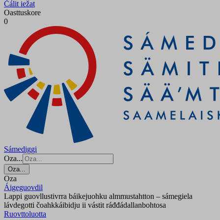
Čálit iežat
Oasttuskore
0
Sámediggi
Oza...
Oza...
Oza
Áigeguovdil
Lappi guovllustivrra báikejuohku almmustahtton – sámegiela
lávdegotti čoahkkáibidju ii vástit ráđđádallanbohtosa
Ruovttoluotta