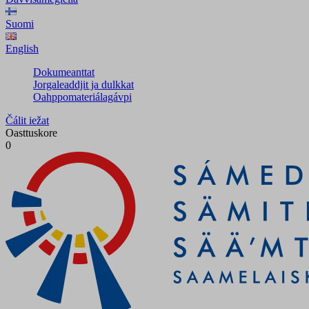
Suomi
English
Dokumeanttat
Jorgaleaddjit ja dulkkat
Oahppomateriálagávpi
Čálit iežat
Oasttuskore
0