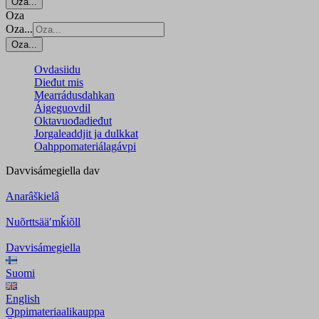
Oza...
Oza
Oza...
Oza...
Ovdasiidu
Dieđut mis
Mearrádusdahkan
Áigeguovdil
Oktavuođadieđut
Jorgaleaddjit ja dulkkat
Oahppomateriálagávpi
Davvisámegiella
dav
Anarâškielâ
Nuõrttsääʹmǩiõll
Davvisámegiella
Suomi
English
Oppimateriaalikauppa