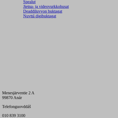
Spealut
Jietna- ja videovurkkohusat
Deaddiluvvon buktagat
Nuvttá digibuktagat
Menesjärventie 2 A
99870 Anár
Telefonguovddáš
010 839 3100