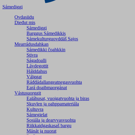
Sámediggi
Ovdasiidu
Dieđut mis
Sámediggi
Barggus Sámedikkis
Sámekulturguovddáš Sajos
Mearrádusdahkan
Sámedikki čoahkkin
Stivra
Ságadoalli
Lávdegottit
Hálddahus
Válggat
Ráđđádallangeatnegas­vuohta
Eará doaibmaorgánat
Vástusuorggit
Ealáhusat, vuoigatvuohta ja biras
Skuvlen ja oahppamateriála
Kultuvra
Sámegielat
Sosiála ja dearvvasvuohta
Riikkaidgaskasaš bargu
Mánát ja nuorat