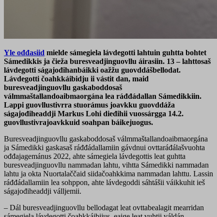
Yle
ođđasiid
mielde sámegiela lávdegotti lahtuin guhtta bohtet
Sámedikkis ja čieža buresveadjinguovllu áirasiin. 13 – lahttosaš
lávdegotti ságajođihanbáikki oažžu guovddášbellodat.
Lávdegotti čoahkkáibidju ii vástit dan, maid
buresveadjinguovllu gaskaboddosaš
válmmaštallandoaibmaorgána lea ráđđádallan Sámedikkiin.
Lappi guovllustivrra stuorámus joavkku guovddáža
ságajođiheaddji Markus Lohi dieđihii vuossárgga 14.2.
guovllustivrajoavkkuid soahpan báikejuogus.
Buresveadjinguovllu gaskaboddosaš válmmaštallandoaibmaorgána
ja Sámedikki gaskasaš ráđđádallamiin gávdnui ovttaráđálašvuohta
ođđajagemánus 2022, ahte sámegiela lávdegottis leat guhtta
buresveadjinguovllu nammadan lahtu, vihtta Sámedikki nammadan
lahtu ja okta Nuortalaččaid siidačoahkkima nammadan lahttu. Lassin
ráđđádallamiin lea sohppon, ahte lávdegoddi sáhtášii váikkuhit ieš
ságajođiheaddji válljemii.
– Dál buresveadjinguovllu bellodagat leat ovttabealagit mearridan
sámegiela lávdegotti čoahkkáibijus, eaige leat vuhtii váldán