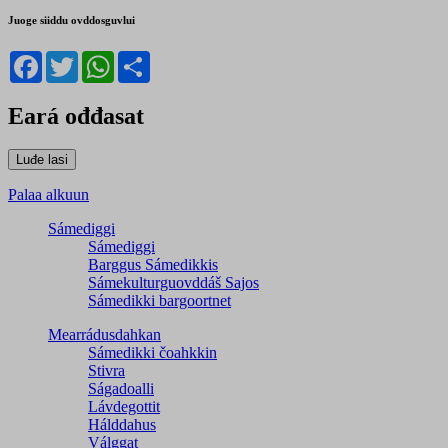
Juoge siiddu ovddosguvlui
Facebook
Twitter
WhatsApp
Share
Eará ođđasat
Palaa alkuun
Sámediggi
Sámediggi
Barggus Sámedikkis
Sámekulturguovddáš Sajos
Sámedikki bargoortnet
Mearrádusdahkan
Sámedikki čoahkkin
Stivra
Ságadoalli
Lávdegottit
Hálddahus
Válggat