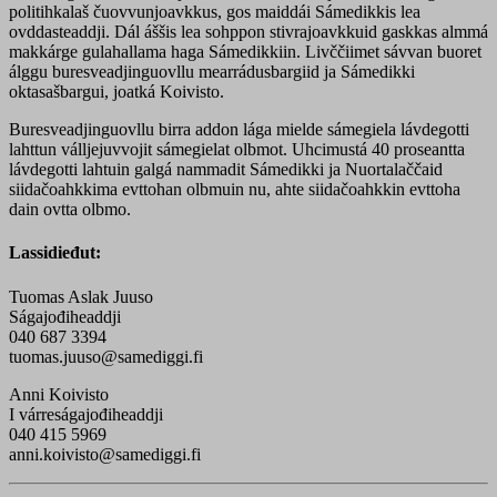
politihkalaš čuovvunjoavkkus, gos maiddái Sámedikkis lea
ovddasteaddji. Dál áššis lea sohppon stivrajoavkkuid gaskkas almmá
makkárge gulahallama haga Sámedikkiin. Livččiimet sávvan buoret
álggu buresveadjinguovllu mearrádusbargiid ja Sámedikki
oktasašbargui, joatká Koivisto.
Buresveadjinguovllu birra addon lága mielde sámegiela lávdegotti
lahttun válljejuvvojit sámegielat olbmot. Uhcimustá 40 proseantta
lávdegotti lahtuin galgá nammadit Sámedikki ja Nuortalaččaid
siidačoahkkima evttohan olbmuin nu, ahte siidačoahkkin evttoha
dain ovtta olbmo.
Lassidieđut:
Tuomas Aslak Juuso
Ságajođiheaddji
040 687 3394
tuomas.juuso@samediggi.fi
Anni Koivisto
I várreságajođiheaddji
040 415 5969
anni.koivisto@samediggi.fi