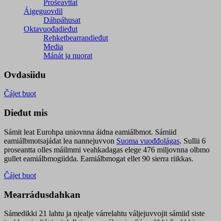
Prošeavttat
Áigeguovdil
Dáhpáhusat
Oktavuođadieđut
Rehketbearrandieđut
Media
Mánát ja nuorat
Ovdasiidu
Čájet buot
Dieđut mis
Sámit leat Eurohpa uniovnna áidna eamiálbmot. Sámiid
eamiálbmotsajádat lea nannejuvvon
Suoma vuođđolágas
. Sullii 6
proseantta olles máilmmi veahkadagas elege 476 miljovnna olbmo
gullet eamiálbmogiidda. Eamiálbmogat ellet 90 sierra riikkas.
Čájet buot
Mearrádusdahkan
Sámedikki 21 lahtu ja njealje várrelahtu váljejuvvojit sámiid siste