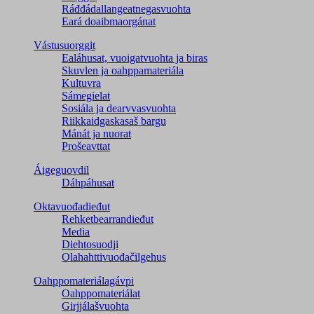
Ráđđádallangeatnegas­vuohta
Eará doaibmaorgánat
Vástusuorggit
Ealáhusat, vuoigatvuohta ja biras
Skuvlen ja oahppamateriála
Kultuvra
Sámegielat
Sosiála ja dearvvasvuohta
Riikkaidgaskasaš bargu
Mánát ja nuorat
Prošeavttat
Áigeguovdil
Dáhpáhusat
Oktavuođadieđut
Rehketbearrandieđut
Media
Diehtosuodji
Olahahttivuođačilgehus
Oahppomateriálagávpi
Oahppomateriálat
Girjjálašvuohta