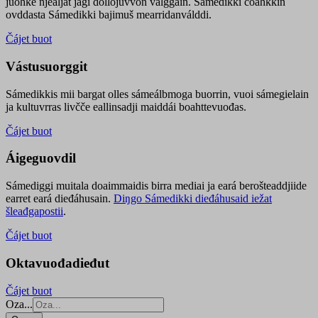
juohke njealját jagi dollojuvvon válggain. Sámedikki čoahkkin
ovddasta Sámedikki bajimuš mearridanválddi.
Čájet buot
Vástusuorggit
Sámedikkis mii bargat olles sámeálbmoga buorrin, vuoi sámegielain
ja kultuvrras livčče eallinsadji maiddái boahttevuođas.
Čájet buot
Áigeguovdil
Sámediggi muitala doaimmaidis birra mediai ja eará berošteaddjiide
earret eará dieđáhusain.
Diŋgo Sámedikki dieđáhusaid iežat
šleađgapostii
.
Čájet buot
Oktavuođadieđut
Čájet buot
Oza...