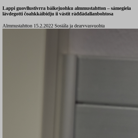
Lappi guovllustivrra báikejuohku almmustahtton – sámegiela
lávdegotti čoahkkáibidju ii vástit ráđđádallanbohtosa
Almmustahtton 15.2.2022
Sosiála ja dearvvasvuohta