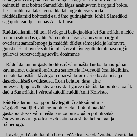
oainnuid, mat bohtet Sámedikki lágas ásahuvvon bargguid bokte.
Lea problemáhtalaš, go ráđđádallangeatnegasvuođa ja
ráđđádallamiid bohtosiid eai dáhto gudnejahttit, lohká Sámedikki
ságajođiheaddji Tuomas Aslak Juuso.
Ráđđádallamiin šihtton lávdegotti báikejuohku lei Sámedikki mielde
minimaeaktu dasa, ahte Sámedikki lágas ásahuvvon barggut
ovddastit sámeálbmoga ja maiddái dikšut sámegiela ja kultuvrra
guoski áššiid livčče sáhttán ollašuvvat lávdegotti doaibmasuorgái
gullevaš buresveadjinguovllu doaimmas.
– Ráđđádallamiin gaskaboddosaš válmmaštallandoaibmaorgánain
gávnnaimet oktasašipmárdusa sámegiela lávdegotti čoahkkáibijus,
mii sihkkarasttášii lávdegotti doarvái buorre áššedovdamuša ja
dássebeallásaš ovddastusa. Lean behtton dasa, ahte
buresveadjinguovllu stivrajoavkkut garve ráđđádallanbohtosa oalát,
dadjá Sámedikki I várreságajođiheaddji Anni Koivisto.
Ráđđádallamiin sohppon lávdegotti čoahkkáibidju ja
ságajođiheaddjiid válljenvuohki ovdan buktui maiddái
gaskaboddosaš válmmaštallandoaibmaorgána politihkalaš
čuovvunjovkui, gos leat ovddastuvvon sihke bellodagat ja
Sámediggi.
– Lávdegotti čoahkkáibiju birra livčče lean vejolašvuohta ságastallat