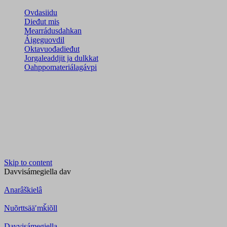
Ovdasiidu
Dieđut mis
Mearrádusdahkan
Áigeguovdil
Oktavuođadieđut
Jorgaleaddjit ja dulkkat
Oahppomateriálagávpi
Skip to content
Davvisámegiella
dav
Anarâškielâ
Nuõrttsääʹmǩiõll
Davvisámegiella