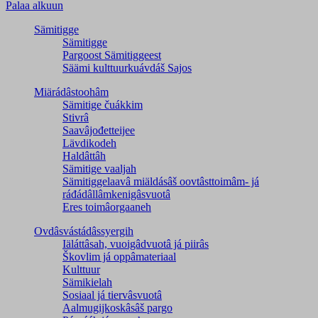
Palaa alkuun
Sämitigge
Sämitigge
Pargoost Sämitiggeest
Säämi kulttuurkuávdáš Sajos
Miärádâstoohâm
Sämitige čuákkim
Stivrâ
Saavâjođetteijee
Lävdikodeh
Haldâttâh
Sämitige vaaljah
Sämitiggelaavâ miäldásâš oovtâsttoimâm- já
ráđádâllâmkenigâsvuotâ
Eres toimâorgaaneh
Ovdâsvástádâssyergih
Iäláttâsah, vuoigâdvuotâ já piirâs
Škovlim já oppâmateriaal
Kulttuur
Sämikielah
Sosiaal já tiervâsvuotâ
Aalmugijkoskâsâš pargo