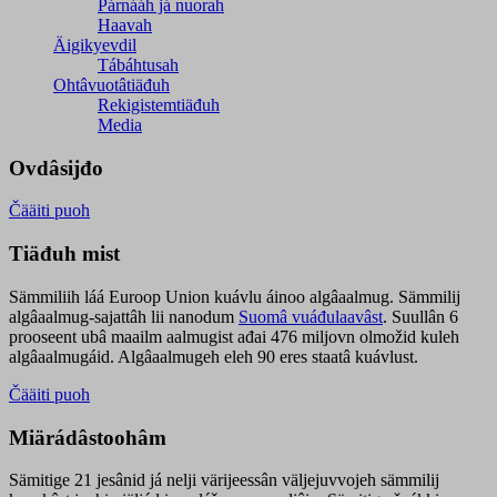
Párnááh já nuorah
Haavah
Äigikyevdil
Tábáhtusah
Ohtâvuotâtiäđuh
Rekigistemtiäđuh
Media
Ovdâsijđo
Čääiti puoh
Tiäđuh mist
Sämmiliih láá Euroop Union kuávlu áinoo algâaalmug. Sämmilij
algâaalmug-sajattâh lii nanodum
Suomâ vuáđulaavâst
. Suullân 6
prooseent ubâ maailm aalmugist ađai 476 miljovn olmožid kuleh
algâaalmugáid. Algâaalmugeh eleh 90 eres staatâ kuávlust.
Čääiti puoh
Miärádâstoohâm
Sämitige 21 jesânid já nelji värijeessân väljejuvvojeh sämmilij