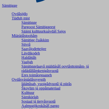
Sämitigge
Ovdâsijđo
Tiäđuh mist
Sämitigge
Pargoost Sämitiggeest
Säämi kulttuurkuávdáš Sajos
Miärádâstoohâm
Sämitige čuákkim
Stivrâ
Saavâjođetteijee
Lävdikodeh
Haldâttâh
Vaaljah
Sämitiggelaavâ miäldásâš oovtâsttoimâm- já
ráđádâllâmkenigâsvuotâ
Eres toimâorgaaneh
Ovdâsvástádâssyergih
Iäláttâsah, vuoigâdvuotâ já piirâs
Škovlim já oppâmateriaal
Kulttuur
Sämikielah
Sosiaal já tiervâsvuotâ
Aalmugijkoskâsâš pargo