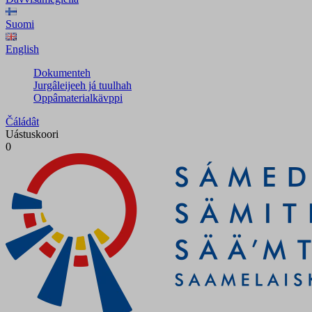
Suomi
English
Dokumenteh
Jurgâleijeeh já tuulhah
Oppâmaterialkävppi
Čáládât
Uástuskoori
0