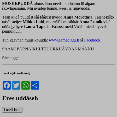
MUSIIKPUDDÂ
almostittoo neetist ko luámu lii álgám
škovlâpárnáin. Mij ávudep luámu, keesi já rijjâvuođâ.
Taan kiiđâ puudâst láá fáárust livđoo
Ánná Morottaja
, Talent-kišto
uásálisteijee
Mihku Laiti
, nuorttâlâš musikkár
Anna Lumikivi
já
uđđâ jyeigee
Laura Tapiola
. Fáárust meid Vuáču nieidâkyevtis
pennuiguin.
Tun kaavnah muusikpuudâ:
www.samediggi.fi
já
Facebook
.
SÄÄMI PÁRNÁIKULTTUURKUÁVDÁŠ MÁNNU
Sämitigge
Jyevi siijđo ovdâskulij
Facebook
Twitter
WhatsApp
Share
Eres uđđâseh