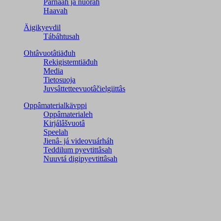
Párnááh já nuorah
Haavah
Äigikyevdil
Tábáhtusah
Ohtâvuotâtiäđuh
Rekigistemtiäđuh
Media
Tietosuoja
Juvsâttetteevuotâčielgiittâs
Oppâmaterialkävppi
Oppâmaterialeh
Kirjálâšvuotâ
Speelah
Jienâ- já videovuárháh
Teddilum pyevtittâsah
Nuuvtá digipyevtittâsah