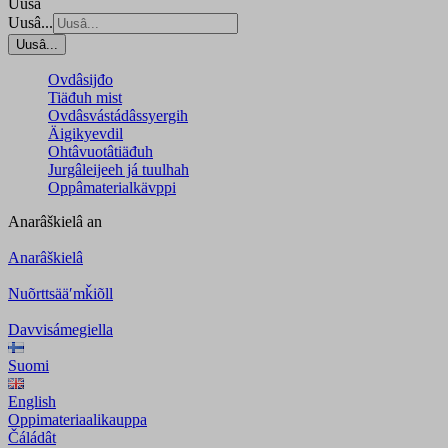
Uusâ
Uusâ...
Uusâ...
Ovdâsijđo
Tiäđuh mist
Ovdâsvástádâssyergih
Äigikyevdil
Ohtâvuotâtiäđuh
Jurgâleijeeh já tuulhah
Oppâmaterialkävppi
Anarâškielâ
an
Anarâškielâ
Nuõrttsääʹmǩiõll
Davvisámegiella
Suomi
English
Oppimateriaalikauppa
Čáládât