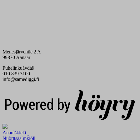
Menesjärventie 2 A
99870 Aanaar
Puhelinkuávdáš
010 839 3100
info@samediggi.fi
Digi- ja mainostoimisto Höyry Rovaniemi ja Oulu
Anarâškielâ
Nuõrttsääʹmǩiõll