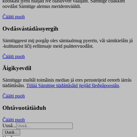
kooskâst jyehi niäljád ive olášuvvee vaaljâin. Sämitige čuákkim
oovdâst Sämitige alemus meridemvääldi.
Čääiti puoh
Ovdâsvástádâssyergih
Sämitiggeest mij porgâp oles sämiaalmug pyerrin, vâi sämikielâin já
-kulttuurist ličij eellimsaje meid puátteevuođâst.
Čääiti puoh
Äigikyevdil
Sämitigge muštâl toimâinis median já eres perusteijeid eereeb iärrás
tiäđáttâsâin.
Tiiláá Sämitige tiäđáttâsâid jieijâd šleđgâpoostân
.
Čääiti puoh
Ohtâvuotâtiäđuh
Čääiti puoh
Uusâ...
Uusâ...