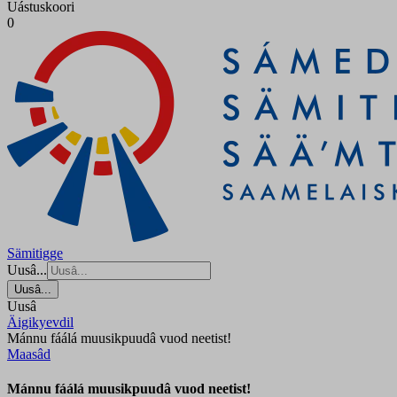
Uástuskoori
0
Sämitigge
Uusâ...
Uusâ...
Uusâ
Äigikyevdil
Mánnu fáálá muusikpuudâ vuod neetist!
Maasâd
Mánnu fáálá muusikpuudâ vuod neetist!