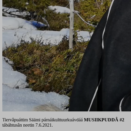
Tiervâpuáttim Säämi párnáikulttuurkuávdáá
MUSIIKPUDDÂ #2
tábáhtusân neetin 7.6.2021.