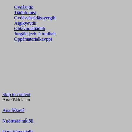
Ovdâsijđo
Tiäđuh mist
Ovdâsvástádâssyergih
Äigikyevdil
Ohtâvuotâtiäđuh
Jurgâleijeeh já tuulhah
Oppâmaterialkävppi
Skip to content
Anarâškielâ
an
Anarâškielâ
Nuõrttsääʹmǩiõll
Davvisámegiella