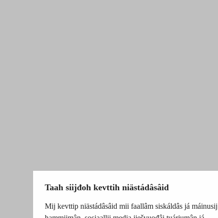
Taah siijđoh kevttih niästádâsâid
Mij kevttip niästádâsâid mii faallâm siskáldâs já máinusij
hammiimân, sosiaallii media jiešvuođâi tuárjumân já