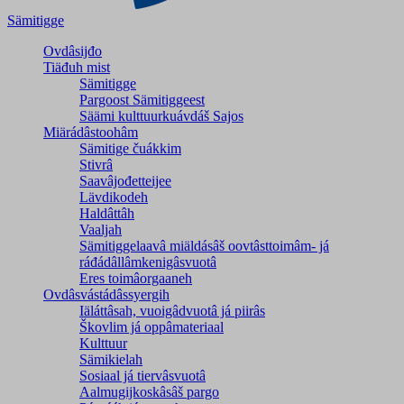
Sämitigge
Ovdâsijđo
Tiäđuh mist
Sämitigge
Pargoost Sämitiggeest
Säämi kulttuurkuávdáš Sajos
Miärádâstoohâm
Sämitige čuákkim
Stivrâ
Saavâjođetteijee
Lävdikodeh
Haldâttâh
Vaaljah
Sämitiggelaavâ miäldásâš oovtâsttoimâm- já
ráđádâllâmkenigâsvuotâ
Eres toimâorgaaneh
Ovdâsvástádâssyergih
Iäláttâsah, vuoigâdvuotâ já piirâs
Škovlim já oppâmateriaal
Kulttuur
Sämikielah
Sosiaal já tiervâsvuotâ
Aalmugijkoskâsâš pargo