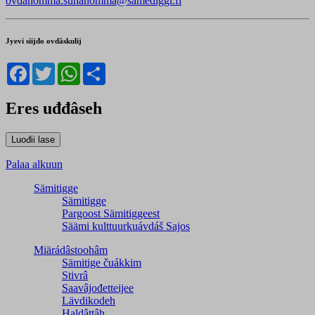
ovdânommâ.suhânommâ@samediggi.fi
Jyevi siijđo ovdâskulij
Facebook
Twitter
WhatsApp
Share
Eres uđđâseh
Palaa alkuun
Sämitigge
Sämitigge
Pargoost Sämitiggeest
Säämi kulttuurkuávdáš Sajos
Miärádâstoohâm
Sämitige čuákkim
Stivrâ
Saavâjođetteijee
Lävdikodeh
Haldâttâh