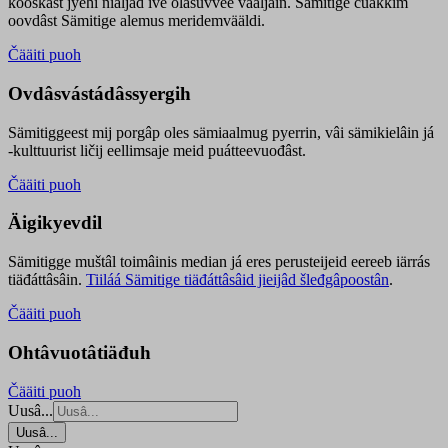
kooskâst jyehi niäljád ive olášuvvee vaaljâin. Sämitige čuákkim
oovdâst Sämitige alemus meridemvääldi.
Čääiti puoh
Ovdâsvástádâssyergih
Sämitiggeest mij porgâp oles sämiaalmug pyerrin, vâi sämikielâin já
-kulttuurist ličij eellimsaje meid puátteevuođâst.
Čääiti puoh
Äigikyevdil
Sämitigge muštâl toimâinis median já eres perusteijeid eereeb iärrás
tiäđáttâsâin.
Tiiláá Sämitige tiäđáttâsâid jieijâd šleđgâpoostân
.
Čääiti puoh
Ohtâvuotâtiäđuh
Čääiti puoh
Uusâ...
Uusâ...