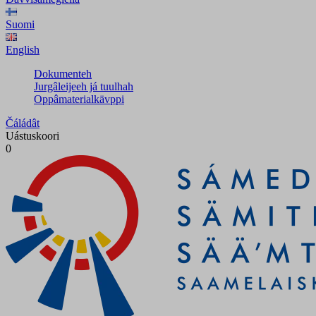
Suomi
English
Dokumenteh
Jurgâleijeeh já tuulhah
Oppâmaterialkävppi
Čáládât
Uástuskoori
0