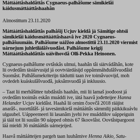
Máttááttâshaldâttâs Cygnaeus-palhâšume sämikielâi
káidusmáttááttâshaahân
Almostittum 23.11.2020
Máttááttâshaldâttâs palhâšij Ucjuv kieldâ já Sämitige ohtsii
sämikielâi káidusmáttááttâshaavâ ive 2020 Cygnaeus-
palhâšuumáin. Palhâšume uážžoo almostittii 23.11.2020 viermist
uárnejum juhletilálâšvuođâst. Palhâšume keigij
Máttááttâshaldâttâs uáivihovdâ Olli-Pekka Heinonen.
Cygnaeus-palhâšume ovtâskâs ulmui, haahân tâi siärvádâhân, kote
lii ovdedâm täsiárvusijd já oovtviärdásijd oppâmmáhđulâšvuođâid
Suomâst. Palhâšumekriterijn tiäduttii taan ive toimâvuovijd, moh
ovdedeh kuáskulâšvuođâ, juksâmvuođâ já inkluusio.
– Taat lii merhâšittee tubdâstâs haahân, mii lii lamaš joođoost já
ovdedâm tooimâs eskân muáddi ive, iätá haavâ jođetteijee
Hanna
Helander
Ucjuv kieldâst. Haahâ lii ornim čoovčâ 2018 rääjist
anarâš-, nuorttâlâš- já tavesämikielâ máttááttâs sämmilij päikkikuávlu
ulguubel. Uáppeemeeri lii lasanâm jyehi ive muáddilov uáppeiguin
já tääl tot lii suulân 90 uápped ohtsis 67 škoovlâst. Oovtâstpargoost
láá mieldi 36 máttááttâs uárnejeijed.
Haavâ máttáátteijen pargeh taan luuhâmive
Henna Aikio, Satu-