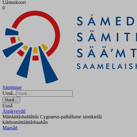
Uástuskoori
0
Sämitigge
Uusâ...
Uusâ...
Uusâ
Äigikyevdil
Máttááttâshaldâttâs Cygnaeus-palhâšume sämikielâi
káidusmáttááttâshaahân
Maasâd