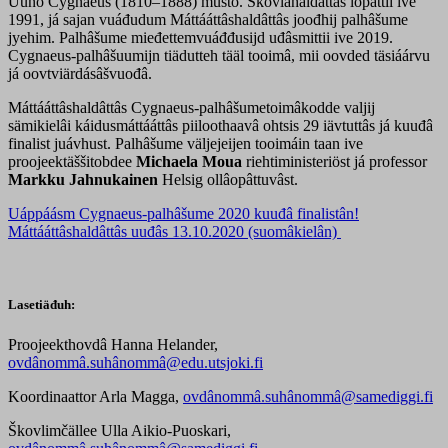
Uuno Cygnaeus (1810–1888) mušto. Škovlâhaldâttâs lopâttii ive
1991, já sajan vuáđudum Máttááttâshaldâttâs joođhij palhâšume
jyehim. Palhâšume mieđettemvuáđđusijd uđâsmittii ive 2019.
Cygnaeus-palhâšuumijn tiädutteh tääl tooimâ, mii oovded täsiáárvu
já oovtviärdásâšvuođâ.
Máttááttâshaldâttâs Cygnaeus-palhâšumetoimâkodde valjij
sämikielâi káidusmáttááttâs piiloothaavâ ohtsis 29 iävtuttâs já kuuđâ
finalist juávhust. Palhâšume väljejeijen tooimáin taan ive
proojeektäššitobdee
Michaela Moua
riehtiministeriöst já professor
Markku Jahnukainen
Helsig ollâopâttuvâst.
Uáppáásm Cygnaeus-palhâšume 2020 kuuđâ finalistân!
Máttááttâshaldâttâs uuđâs 13.10.2020 (suomâkielân)
Lasetiäđuh:
Proojeekthovdâ Hanna Helander,
ovdânommâ.suhânommâ@edu.utsjoki.fi
Koordinaattor Arla Magga,
ovdânommâ.suhânommâ@samediggi.fi
Škovlimčällee Ulla Aikio-Puoskari,