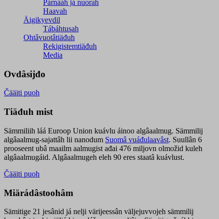
Párnááh já nuorah
Haavah
Äigikyevdil
Tábáhtusah
Ohtâvuotâtiäđuh
Rekigistemtiäđuh
Media
Ovdâsijđo
Čääiti puoh
Tiäđuh mist
Sämmiliih láá Euroop Union kuávlu áinoo algâaalmug. Sämmilij
algâaalmug-sajattâh lii nanodum
Suomâ vuáđulaavâst
. Suullân 6
prooseent ubâ maailm aalmugist ađai 476 miljovn olmožid kuleh
algâaalmugáid. Algâaalmugeh eleh 90 eres staatâ kuávlust.
Čääiti puoh
Miärádâstoohâm
Sämitige 21 jesânid já nelji värijeessân väljejuvvojeh sämmilij