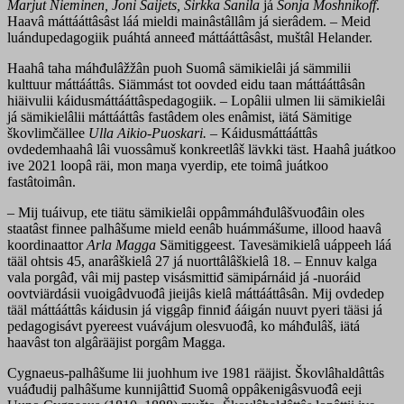
Marjut Nieminen, Joni Saijets, Sirkka Sanila
já
Sonja Moshnikoff
.
Haavâ máttááttâsâst láá mieldi mainâstâllâm já sierâdem. – Meid
luándupedagogiik puáhtá anneeđ máttááttâsâst, muštâl Helander.
Haahâ taha máhđulâžžân puoh Suomâ sämikielâi já sämmilii
kulttuur máttááttâs. Siämmást tot oovded eidu taan máttááttâsân
hiäivulii káidusmáttááttâspedagogiik. – Lopâlii ulmen lii sämikielâi
já sämikielâlii máttááttâs fastâdem oles enâmist, iätá Sämitige
škovlimčällee
Ulla Aikio-Puoskari.
– Káidusmáttááttâs
ovdedemhaahâ lâi vuossâmuš konkreetlâš lävkki täst. Haahâ juátkoo
ive 2021 loopâ räi, mon maŋa vyerdip, ete toimâ juátkoo
fastâtoimân.
– Mij tuáivup, ete tiätu sämikielâi oppâmmáhđulâšvuođâin oles
staatâst finnee palhâšume mield eenâb huámmášume, illood haavâ
koordinaattor
Arla Magga
Sämitiggeest. Tavesämikielâ uáppeeh láá
tääl ohtsis 45, anarâškielâ 27 já nuorttâlâškielâ 18. – Ennuv kalga
vala porgâđ, vâi mij pastep visásmittiđ sämipárnáid já -nuoráid
oovtviärdásii vuoigâdvuođâ jieijâs kielâ máttááttâsân. Mij ovdedep
tääl máttááttâs káidusin já viggâp finniđ ááigán nuuvt pyeri tääsi já
pedagogisávt pyereest vuávájum olesvuođâ, ko máhđulâš, iätá
haavâst ton algârääjist porgâm Magga.
Cygnaeus-palhâšume lii juohhum ive 1981 rääjist. Škovlâhaldâttâs
vuáđudij palhâšume kunnijâttiđ Suomâ oppâkenigâsvuođâ eeji