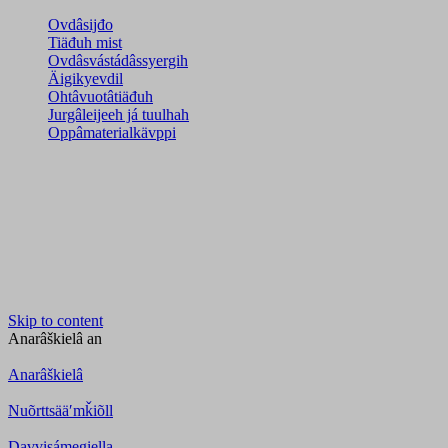
Ovdâsijđo
Tiäđuh mist
Ovdâsvástádâssyergih
Äigikyevdil
Ohtâvuotâtiäđuh
Jurgâleijeeh já tuulhah
Oppâmaterialkävppi
Skip to content
Anarâškielâ
an
Anarâškielâ
Nuõrttsääʹmǩiõll
Davvisámegiella