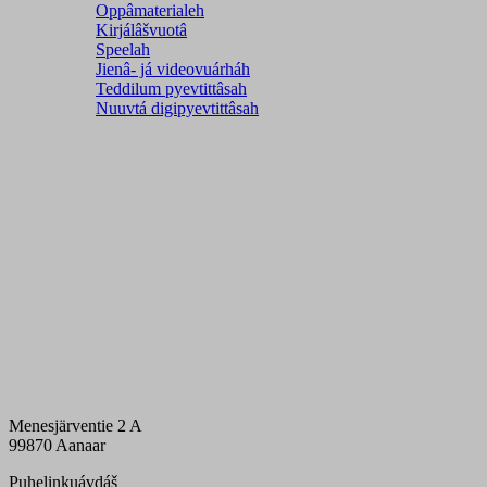
Oppâmaterialeh
Kirjálâšvuotâ
Speelah
Jienâ- já videovuárháh
Teddilum pyevtittâsah
Nuuvtá digipyevtittâsah
Menesjärventie 2 A
99870 Aanaar
Puhelinkuávdáš