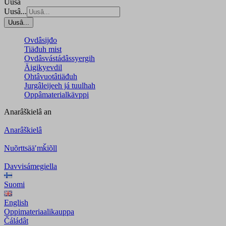
Uusâ
Uusâ...
Uusâ...
Ovdâsijđo
Tiäđuh mist
Ovdâsvástádâssyergih
Äigikyevdil
Ohtâvuotâtiäđuh
Jurgâleijeeh já tuulhah
Oppâmaterialkävppi
Anarâškielâ
an
Anarâškielâ
Nuõrttsääʹmǩiõll
Davvisámegiella
Suomi
English
Oppimateriaalikauppa
Čáládât