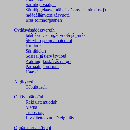
Sämitige vaaljah
Sämitiggelaavâ miäldásâš oovtâsttoimâm- já
ráđádâllâmkenigâsvuotâ
Eres toimâorgaaneh
Ovdâsvástádâssyergih
Iäláttâsah, vuoigâdvuotâ já piirâs
Škovlim já oppâmateriaal
Kulttuur
Sämikielah
Sosiaal já tiervâsvuotâ
Aalmugijkoskâsâš pargo
Párnááh já nuorah
Haavah
Äigikyevdil
Tábáhtusah
Ohtâvuotâtiäđuh
Rekigistemtiäđuh
Media
Tietosuoja
Juvsâttetteevuotâčielgiittâs
Oppâmaterialkävppi