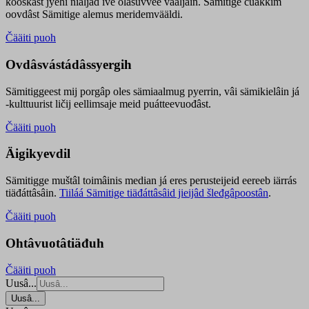
kooskâst jyehi niäljád ive olášuvvee vaaljâin. Sämitige čuákkim
oovdâst Sämitige alemus meridemvääldi.
Čääiti puoh
Ovdâsvástádâssyergih
Sämitiggeest mij porgâp oles sämiaalmug pyerrin, vâi sämikielâin já
-kulttuurist ličij eellimsaje meid puátteevuođâst.
Čääiti puoh
Äigikyevdil
Sämitigge muštâl toimâinis median já eres perusteijeid eereeb iärrás
tiäđáttâsâin.
Tiiláá Sämitige tiäđáttâsâid jieijâd šleđgâpoostân
.
Čääiti puoh
Ohtâvuotâtiäđuh
Čääiti puoh
Uusâ...
Uusâ...