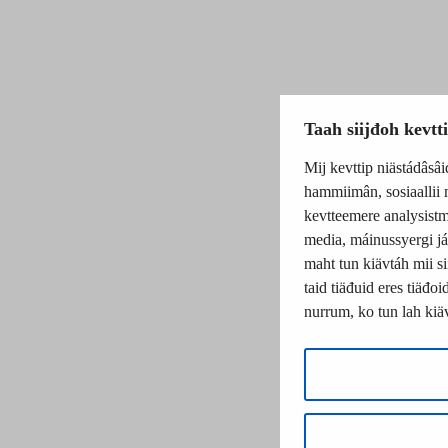
Taah siijđoh kevtt
Mij kevttip niästádâsâi
hammiimân, sosiaallii 
kevtteemere analysistmâ
media, máinussyergi já 
maht tun kiävtáh mii si
taid tiäđuid eres tiäđo
nurrum, ko tun lah kiäv