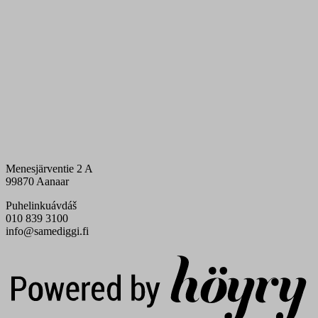
Menesjärventie 2 A
99870 Aanaar
Puhelinkuávdáš
010 839 3100
info@samediggi.fi
Digi- ja mainostoimisto Höyry Rovaniemi ja Oulu