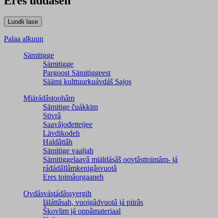
Eres uđđâseh
Palaa alkuun
Sämitigge
Sämitigge
Pargoost Sämitiggeest
Säämi kulttuurkuávdáš Sajos
Miärádâstoohâm
Sämitige čuákkim
Stivrâ
Saavâjođetteijee
Lävdikodeh
Haldâttâh
Sämitige vaaljah
Sämitiggelaavâ miäldásâš oovtâsttoimâm- já
ráđádâllâmkenigâsvuotâ
Eres toimâorgaaneh
Ovdâsvástádâssyergih
Iäláttâsah, vuoigâdvuotâ já piirâs
Škovlim já oppâmateriaal