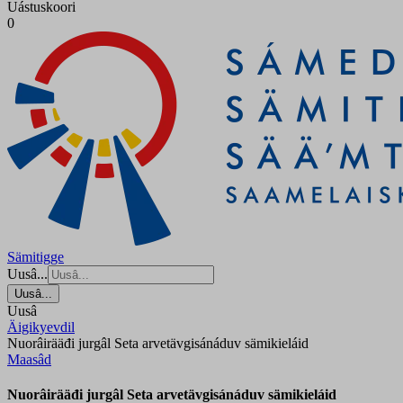
Uástuskoori
0
Sämitigge
Uusâ...
Uusâ...
Uusâ
Äigikyevdil
Nuorâirääđi jurgâl Seta arvetävgisánáduv sämikieláid
Maasâd
Nuorâirääđi jurgâl Seta arvetävgisánáduv sämikieláid