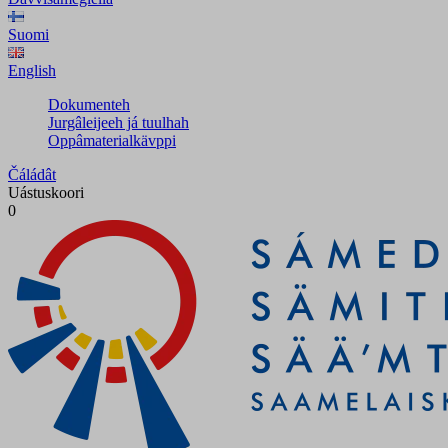
Suomi
English
Dokumenteh
Jurgâleijeeh já tuulhah
Oppâmaterialkävppi
Čáládât
Uástuskoori
0