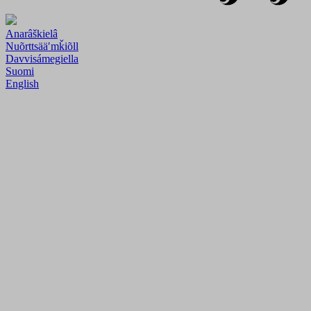
Anarâškielâ
Nuõrttsääʹmǩiõll
Davvisámegiella
Suomi
English