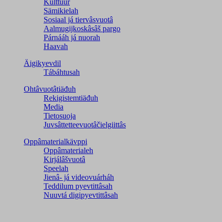
Kulttuur
Sämikielah
Sosiaal já tiervâsvuotâ
Aalmugijkoskâsâš pargo
Párnááh já nuorah
Haavah
Äigikyevdil
Tábáhtusah
Ohtâvuotâtiäđuh
Rekigistemtiäđuh
Media
Tietosuoja
Juvsâttetteevuotâčielgiittâs
Oppâmaterialkävppi
Oppâmaterialeh
Kirjálâšvuotâ
Speelah
Jienâ- já videovuárháh
Teddilum pyevtittâsah
Nuuvtá digipyevtittâsah