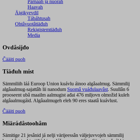
Párnááh já nuorah
Haavah
Äigikyevdil
Tábáhtusah
Ohtâvuotâtiäđuh
Rekigistemtiäđuh
Media
Ovdâsijđo
Čääiti puoh
Tiäđuh mist
Sämmiliih láá Euroop Union kuávlu áinoo algâaalmug. Sämmilij
algâaalmug-sajattâh lii nanodum
Suomâ vuáđulaavâst
. Suullân 6
prooseent ubâ maailm aalmugist ađai 476 miljovn olmožid kuleh
algâaalmugáid. Algâaalmugeh eleh 90 eres staatâ kuávlust.
Čääiti puoh
Miärádâstoohâm
Sämitige 21 jesânid já nelji värijeessân väljejuvvojeh sämmilij