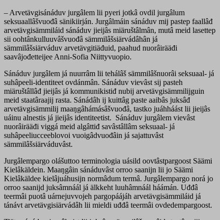
– Arvetävgisánáduv jurgâlem lii pyeri jotkâ ovdil jurgâlum
seksuaallâšvuođâ sänikiirján. Jurgâlmáin sánáduv mij pastep faallâđ
arvetävgisämmiláid sánáduv jieijâs miäruštâlmân, mutâ meid lasettep
sii oohtânkulluuvâšvuođâ sämmilâšsiärvádâhân já
sämmilâšsiärváduv arvetävgitiäđuid, paahud nuorâirääđi
saavâjođetteijee Anni-Sofia Niittyvuopio.
Sánáduv jurgâlem já nuurrâm lii tehálâš sämmilâšnuorâi seksuaal- já
suhâpeeli-identiteet ovdánmân. Sánáduv vievâst sij pasteh
miäruštâllâđ jieijâs já kommunikistiđ nubij arvetävgisämmilijguin
meid staatâraajij rasta. Sánádâh ij kuittâg paste aaibâs juksâđ
arvetävgisämmilij maaŋgâhámásâšvuođâ, tastko juáhháást lii jieijâs
uáinu alnestis já jieijâs identiteetist. Sánáduv jurgâlem vievâst
nuorâirääđi viggá meid algâttiđ savâstâllâm seksuaal- já
suhâpeeliucceeblovoi vuoigâdvuođâin já sajattuvâst
sämmilâšsiärváduvâst.
Jurgâlempargo olášuttoo terminologia uásild oovtâstpargoost Säämi
Kielâkäldein. Maaŋgâin sánáduvâst orroo saanijn lii jo Säämi
Kielâkäldee kielâjuáhusijn normâdum termâ. Jurgâlempargo norá jo
orroo saanijd juksâmnáál já älkkeht luuhâmnáál háámán. Uđđâ
teermâi puotâ uárnejuvvojeh pargopáájáh arvetävgisämmiláid já
tánávt arvetävgisiärvádâh lii mieldi uđđâ teermâi ovdedempargoost.