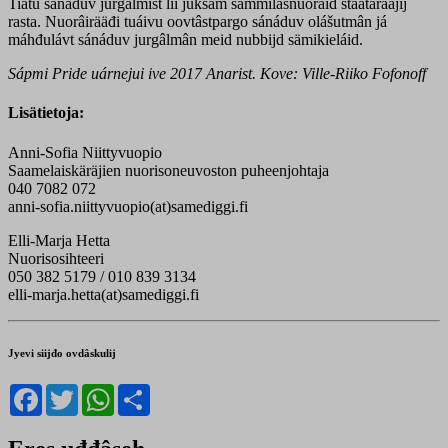
Tiätu sánáduv jurgâlmist lii juksâm sämmilâšnuorâid staatâraajij
rasta. Nuorâirääđi tuáivu oovtâstpargo sánáduv olášutmân já
máhđulávt sánáduv jurgâlmân meid nubbijd sämikieláid.
Sápmi Pride uárnejui ive 2017 Anarist. Kove: Ville-Riiko Fofonoff
Lisätietoja:
Anni-Sofia Niittyvuopio
Saamelaiskäräjien nuorisoneuvoston puheenjohtaja
040 7082 072
anni-sofia.niittyvuopio(at)samediggi.fi
Elli-Marja Hetta
Nuorisosihteeri
050 382 5179 / 010 839 3134
elli-marja.hetta(at)samediggi.fi
Jyevi siijđo ovdâskulij
Facebook
Twitter
WhatsApp
Share