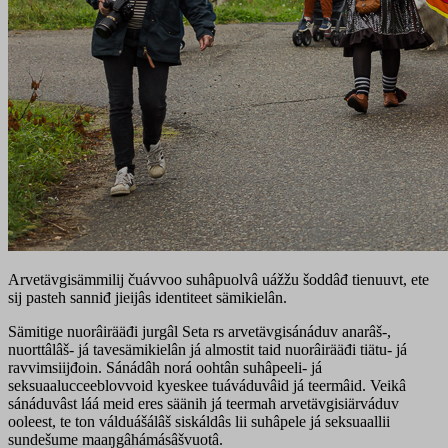
Arvetävgisämmilij čuávvoo suhâpuolvâ uážžu šoddâđ tienuuvt, ete
sij pasteh sanniđ jieijâs identiteet sämikielân.
Sämitige nuorâirääđi jurgâl Seta rs arvetävgisánáduv anarâš-,
nuorttâlâš- já tavesämikielân já almostit taid nuorâirääđi tiätu- já
ravvimsiijđoin. Sánádâh norá oohtân suhâpeeli- já
seksuaalucceeblovvoid kyeskee tuáváduvâid já teermâid. Veikâ
sánáduvâst láá meid eres säänih já teermah arvetävgisiärváduv
ooleest, te ton válduášálâš siskáldâs lii suhâpele já seksuaallii
sundešume maaŋgâhámásâšvuotâ.