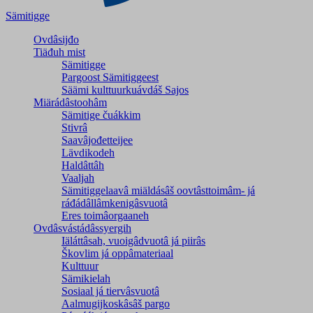
Sämitigge
Ovdâsijđo
Tiäđuh mist
Sämitigge
Pargoost Sämitiggeest
Säämi kulttuurkuávdáš Sajos
Miärádâstoohâm
Sämitige čuákkim
Stivrâ
Saavâjođetteijee
Lävdikodeh
Haldâttâh
Vaaljah
Sämitiggelaavâ miäldásâš oovtâsttoimâm- já
ráđádâllâmkenigâsvuotâ
Eres toimâorgaaneh
Ovdâsvástádâssyergih
Iäláttâsah, vuoigâdvuotâ já piirâs
Škovlim já oppâmateriaal
Kulttuur
Sämikielah
Sosiaal já tiervâsvuotâ
Aalmugijkoskâsâš pargo