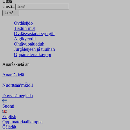
Uusâ
Uusâ...
Uusâ...
Ovdâsijđo
Tiäđuh mist
Ovdâsvástádâssyergih
Äigikyevdil
Ohtâvuotâtiäđuh
Jurgâleijeeh já tuulhah
Oppâmaterialkävppi
Anarâškielâ
an
Anarâškielâ
Nuõrttsääʹmǩiõll
Davvisámegiella
Suomi
English
Oppimateriaalikauppa
Čáládât