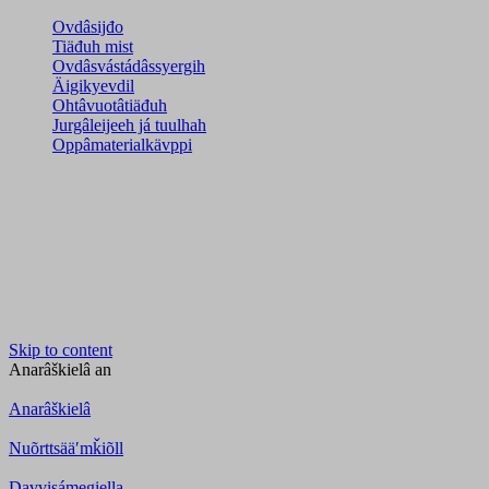
Ovdâsijđo
Tiäđuh mist
Ovdâsvástádâssyergih
Äigikyevdil
Ohtâvuotâtiäđuh
Jurgâleijeeh já tuulhah
Oppâmaterialkävppi
Skip to content
Anarâškielâ
an
Anarâškielâ
Nuõrttsääʹmǩiõll
Davvisámegiella