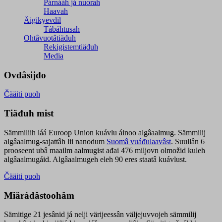
Párnááh já nuorah
Haavah
Äigikyevdil
Tábáhtusah
Ohtâvuotâtiäđuh
Rekigistemtiäđuh
Media
Ovdâsijđo
Čääiti puoh
Tiäđuh mist
Sämmiliih láá Euroop Union kuávlu áinoo algâaalmug. Sämmilij
algâaalmug-sajattâh lii nanodum
Suomâ vuáđulaavâst
. Suullân 6
prooseent ubâ maailm aalmugist ađai 476 miljovn olmožid kuleh
algâaalmugáid. Algâaalmugeh eleh 90 eres staatâ kuávlust.
Čääiti puoh
Miärádâstoohâm
Sämitige 21 jesânid já nelji värijeessân väljejuvvojeh sämmilij