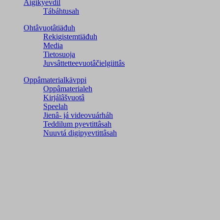
Äigikyevdil
Tábáhtusah
Ohtâvuotâtiäđuh
Rekigistemtiäđuh
Media
Tietosuoja
Juvsâttetteevuotâčielgiittâs
Oppâmaterialkävppi
Oppâmaterialeh
Kirjálâšvuotâ
Speelah
Jienâ- já videovuárháh
Teddilum pyevtittâsah
Nuuvtá digipyevtittâsah