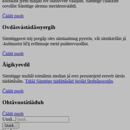
kooskâst jyehi niäljád ive olášuvvee vaaljâin. Sämitige čuákkim
oovdâst Sämitige alemus meridemvääldi.
Čääiti puoh
Ovdâsvástádâssyergih
Sämitiggeest mij porgâp oles sämiaalmug pyerrin, vâi sämikielâin já
-kulttuurist ličij eellimsaje meid puátteevuođâst.
Čääiti puoh
Äigikyevdil
Sämitigge muštâl toimâinis median já eres perusteijeid eereeb iärrás
tiäđáttâsâin.
Tiiláá Sämitige tiäđáttâsâid jieijâd šleđgâpoostân
.
Čääiti puoh
Ohtâvuotâtiäđuh
Čääiti puoh
Uusâ...
Uusâ...