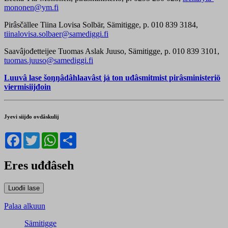
mononen@ym.fi
Pirâsčällee Tiina Lovisa Solbär, Sämitigge, p. 010 839 3184,
tiinalovisa.solbaer@samediggi.fi
Saavâjođetteijee Tuomas Aslak Juuso, Sämitigge, p. 010 839 3101,
tuomas.juuso@samediggi.fi
Luuvâ lase šoŋŋâdâhlaavâst já ton uđâsmitmist pirâsministeriö
viermisiijđoin
Jyevi siijđo ovdâskulij
Facebook
Twitter
WhatsApp
Share
Eres uđđâseh
Palaa alkuun
Sämitigge