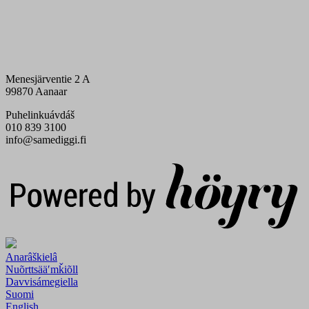
Menesjärventie 2 A
99870 Aanaar
Puhelinkuávdáš
010 839 3100
info@samediggi.fi
Digi- ja mainostoimisto Höyry Rovaniemi ja Oulu
Anarâškielâ
Nuõrttsääʹmǩiõll
Davvisámegiella
Suomi
English