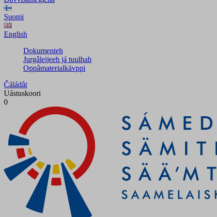
Suomi
English
Dokumenteh
Jurgâleijeeh já tuulhah
Oppâmaterialkävppi
Čáládât
Uástuskoori
0