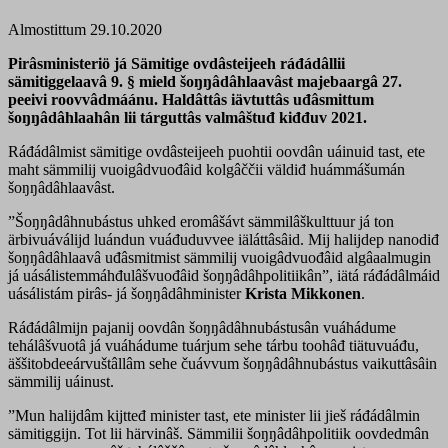
Almostittum 29.10.2020
Pirâsministeriö já Sämitige ovdâsteijeeh ráđádâllii
sämitiggelaavâ 9. § mield šoŋŋâdâhlaavâst majebaargâ 27.
peeivi roovvâdmáánu. Haldâttâs iävtuttâs uđâsmittum
šoŋŋâdâhlaahân lii tárguttâs valmâštuđ kiđđuv 2021.
Ráđádâlmist sämitige ovdâsteijeeh puohtii oovdân uáinuid tast, ete
maht sämmilij vuoigâdvuođâid kolgâččii väldiđ huámmášumán
šoŋŋâdâhlaavâst.
”Šoŋŋâdâhnubástus uhked eromâšávt sämmilâškulttuur já ton
ärbivuáválijd luándun vuáđuduvvee iäláttâsâid. Mij halijdep nanodiđ
šoŋŋâdâhlaavâ uđâsmitmist sämmilij vuoigâdvuođâid algâaalmugin
já uásálistemmáhđulâšvuođâid šoŋŋâdâhpolitiikân”, iätá ráđádâlmáid
uásálistám pirâs- já šoŋŋâdâhminister
Krista Mikkonen
.
Ráđádâlmijn pajanij oovdân šoŋŋâdâhnubástusân vuáhádume
tehálâšvuotâ já vuáhádume tuárjum sehe tárbu toohâđ tiätuvuáđu,
äššitobdeeárvuštâllâm sehe čuávvum šoŋŋâdâhnubástus vaikuttâsâin
sämmilij uáinust.
”Mun halijdâm kijtteđ minister tast, ete minister lii jieš ráđádâlmin
sämitiggijn. Tot lii härvinâš. Sämmilii šoŋŋâdâhpolitiik oovdedmân