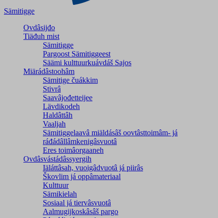
Sämitigge
Ovdâsijđo
Tiäđuh mist
Sämitigge
Pargoost Sämitiggeest
Säämi kulttuurkuávdáš Sajos
Miärádâstoohâm
Sämitige čuákkim
Stivrâ
Saavâjođetteijee
Lävdikodeh
Haldâttâh
Vaaljah
Sämitiggelaavâ miäldásâš oovtâsttoimâm- já
ráđádâllâmkenigâsvuotâ
Eres toimâorgaaneh
Ovdâsvástádâssyergih
Iäláttâsah, vuoigâdvuotâ já piirâs
Škovlim já oppâmateriaal
Kulttuur
Sämikielah
Sosiaal já tiervâsvuotâ
Aalmugijkoskâsâš pargo