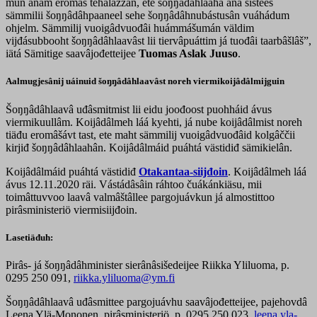
mun anam eromâš tehálâžžân, ete šoŋŋâdâhlaahâ ana sistees
sämmilii šoŋŋâdâhpaaneel sehe šoŋŋâdâhnubástusân vuáhádum
ohjelm. Sämmilij vuoigâdvuođâi huámmášumán väldim
vijđásubbooht šoŋŋâdâhlaavâst lii tiervâpuáttim já tuođâi taarbâšlâš”,
iätá Sämitige saavâjođetteijee
Tuomas Aslak Juuso
.
Aalmugjesânij uáinuid šoŋŋâdâhlaavâst noreh viermikoijâdâlmijguin
Šoŋŋâdâhlaavâ uđâsmitmist lii eidu joođoost puohháid ávus
viermikuullâm. Koijâdâlmeh láá kyehti, já nube koijâdâlmist noreh
tiäđu eromâšávt tast, ete maht sämmilij vuoigâdvuođâid kolgâččii
kirjiđ šoŋŋâdâhlaahân. Koijâdâlmáid puáhtá västidiđ sämikielân.
Koijâdâlmáid puáhtá västidiđ
Otakantaa-siijđoin
. Koijâdâlmeh láá
ávus 12.11.2020 räi. Vástádâsâin ráhtoo čuákánkiäsu, mii
toimâttuvvoo laavâ valmâštâllee pargojuávkun já almostittoo
pirâsministeriö viermisiijđoin.
Lasetiäđuh:
Pirâs- já šoŋŋâdâhminister sierânâsišedeijee Riikka Yliluoma, p.
0295 250 091,
riikka.yliluoma@ym.fi
Šoŋŋâdâhlaavâ uđâsmittee pargojuávhu saavâjođetteijee, pajehovdâ
Leena Ylä-Mononen, pirâsministeriö, p. 0295 250 023,
leena.yla-