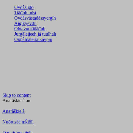
Ovdâsijđo
Tiäđuh mist
Ovdâsvástádâssyergih
Äigikyevdil
Ohtâvuotâtiäđuh
Jurgâleijeeh já tuulhah
Oppâmaterialkävppi
Skip to content
Anarâškielâ
an
Anarâškielâ
Nuõrttsääʹmǩiõll
Davvisámegiella