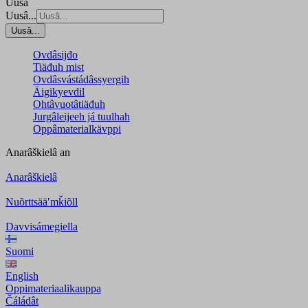
Uusâ
Uusâ...
Uusâ...
Ovdâsijđo
Tiäđuh mist
Ovdâsvástádâssyergih
Äigikyevdil
Ohtâvuotâtiäđuh
Jurgâleijeeh já tuulhah
Oppâmaterialkävppi
Anarâškielâ
an
Anarâškielâ
Nuõrttsääʹmǩiõll
Davvisámegiella
Suomi
English
Oppimateriaalikauppa
Čáládât