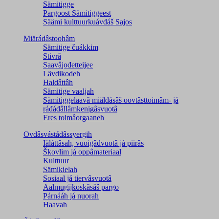
Sämitigge
Pargoost Sämitiggeest
Säämi kulttuurkuávdáš Sajos
Miärádâstoohâm
Sämitige čuákkim
Stivrâ
Saavâjođetteijee
Lävdikodeh
Haldâttâh
Sämitige vaaljah
Sämitiggelaavâ miäldásâš oovtâsttoimâm- já
ráđádâllâmkenigâsvuotâ
Eres toimâorgaaneh
Ovdâsvástádâssyergih
Iäláttâsah, vuoigâdvuotâ já piirâs
Škovlim já oppâmateriaal
Kulttuur
Sämikielah
Sosiaal já tiervâsvuotâ
Aalmugijkoskâsâš pargo
Párnááh já nuorah
Haavah