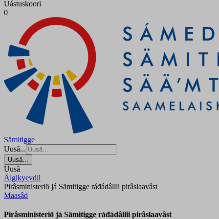
Uástuskoori
0
Sämitigge
Uusâ...
Uusâ...
Uusâ
Äigikyevdil
Pirâsministeriö já Sämitigge ráđádâllii pirâslaavâst
Maasâd
Pirâsministeriö já Sämitigge ráđádâllii pirâslaavâst