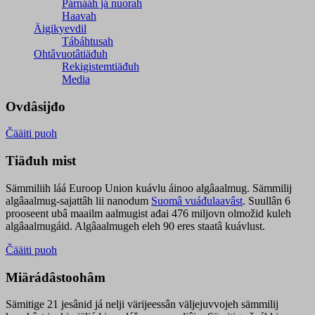
Párnááh já nuorah
Haavah
Äigikyevdil
Tábáhtusah
Ohtâvuotâtiäđuh
Rekigistemtiäđuh
Media
Ovdâsijđo
Čääiti puoh
Tiäđuh mist
Sämmiliih láá Euroop Union kuávlu áinoo algâaalmug. Sämmilij
algâaalmug-sajattâh lii nanodum
Suomâ vuáđulaavâst
. Suullân 6
prooseent ubâ maailm aalmugist ađai 476 miljovn olmožid kuleh
algâaalmugáid. Algâaalmugeh eleh 90 eres staatâ kuávlust.
Čääiti puoh
Miärádâstoohâm
Sämitige 21 jesânid já nelji värijeessân väljejuvvojeh sämmilij