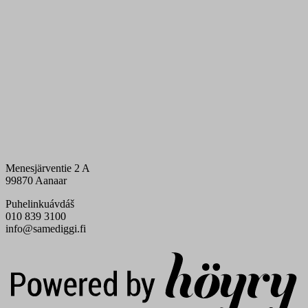
Menesjärventie 2 A
99870 Aanaar
Puhelinkuávdáš
010 839 3100
info@samediggi.fi
Digi- ja mainostoimisto Höyry Rovaniemi ja Oulu