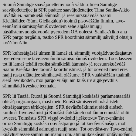
Suomâ Sämitige saavâjođettemvuođâ váldu-ulmen Sämitige
saavâjođetteijee já SPR puáttee saavâjođetteijee Tiina Sanila-Aikio
luvâttâl ei. Sämikielâi áámmát- já reesuurskuávdáš Säämi
Kielâkäldee (Sámi Giellagáldu) tooimâ pisovâžžân finnim, tave-
eennâmlii sämisopâmuš ovdedem sehe algâaalmugij
uásálistemvuoigâdvuođâ pyeredem OA ooleest. Sanila-Aikio ana
SPR pargo tergâdin, tastko SPR koordinist sämmilij uáivilijd ohtsijn
koččâmušâin.
SPR kuhesáigásâš ulmen lii lamaš ei. sämmilij vuoigâdvuotâsajattuv
pyeredem sehe tave-eennâmlii sämisopâmuš ovdedem. Toos lasseen
tot lii lamaš tehálii roolist sämikielâi áámmát- já reesuurskuávdáš
Säämi Kielâkäldee tooimâ koordinistmist, já tot oovded meid eres
raajij rasta ulâtteijee sämihaavâi olášume. SPR vuálásâžžân tuáimih
sierâ lävdikodeh, moi pargo vuáiju ain kuás-uv äigikyevdilis
sämmiláid kyeskee teemaid.
SPR lii Taažâ, Ruotâ já Suomâ Sämitiigij koskâsâš parlamentaarlâš
ohtsâšpargo-orgaan, mast meid Ruošâ sämiseervih uásálisteh
ohtsâšpaargon tárkkojeijen. SPR tievâsčuákkimist rääđi airâseh
kuulmâ Tave-enâmist já Ruošâst čokkâneh oohtân ucemustáá ohtii
ivveest. Toimâstis SPR viggá ovdediđ jieškote-uv Tave-enâmist
orroo Sämitiigij koskâsii oovtâstpargo já tot kieđâvuš aašijd, moh
kyeskih sämmiláid aalmugin raajij rasta. Tot oovdâst-uv Tave-enâmij
kuávlust ässee sämmilijd maŋgii om. almugijkoskâsijn ohtâvuođâin.