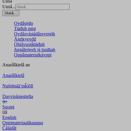
Uusâ
Uusâ...
Uusâ...
Ovdâsijđo
Tiäđuh mist
Ovdâsvástádâssyergih
Äigikyevdil
Ohtâvuotâtiäđuh
Jurgâleijeeh já tuulhah
Oppâmaterialkävppi
Anarâškielâ
an
Anarâškielâ
Nuõrttsääʹmǩiõll
Davvisámegiella
Suomi
English
Oppimateriaalikauppa
Čáládât