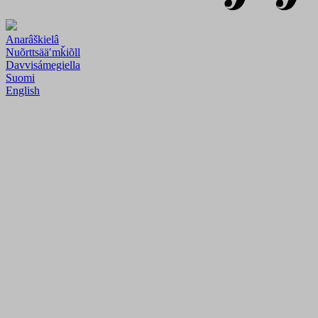
Anarâškielâ
Nuõrttsääʹmǩiõll
Davvisámegiella
Suomi
English