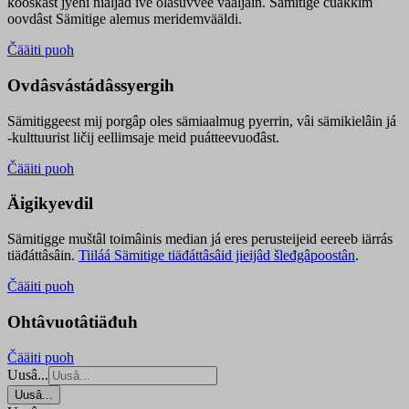
kooskâst jyehi niäljád ive olášuvvee vaaljâin. Sämitige čuákkim
oovdâst Sämitige alemus meridemvääldi.
Čääiti puoh
Ovdâsvástádâssyergih
Sämitiggeest mij porgâp oles sämiaalmug pyerrin, vâi sämikielâin já
-kulttuurist ličij eellimsaje meid puátteevuođâst.
Čääiti puoh
Äigikyevdil
Sämitigge muštâl toimâinis median já eres perusteijeid eereeb iärrás
tiäđáttâsâin.
Tiiláá Sämitige tiäđáttâsâid jieijâd šleđgâpoostân
.
Čääiti puoh
Ohtâvuotâtiäđuh
Čääiti puoh
Uusâ...
Uusâ...