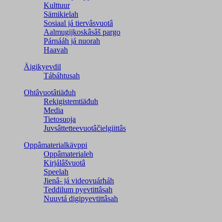
Kulttuur
Sämikielah
Sosiaal já tiervâsvuotâ
Aalmugijkoskâsâš pargo
Párnááh já nuorah
Haavah
Äigikyevdil
Tábáhtusah
Ohtâvuotâtiäđuh
Rekigistemtiäđuh
Media
Tietosuoja
Juvsâttetteevuotâčielgiittâs
Oppâmaterialkävppi
Oppâmaterialeh
Kirjálâšvuotâ
Speelah
Jienâ- já videovuárháh
Teddilum pyevtittâsah
Nuuvtá digipyevtittâsah