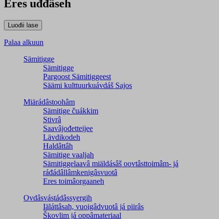
Eres uđđâseh
Palaa alkuun
Sämitigge
Sämitigge
Pargoost Sämitiggeest
Säämi kulttuurkuávdáš Sajos
Miärádâstoohâm
Sämitige čuákkim
Stivrâ
Saavâjođetteijee
Lävdikodeh
Haldâttâh
Sämitige vaaljah
Sämitiggelaavâ miäldásâš oovtâsttoimâm- já
ráđádâllâmkenigâsvuotâ
Eres toimâorgaaneh
Ovdâsvástádâssyergih
Iäláttâsah, vuoigâdvuotâ já piirâs
Škovlim já oppâmateriaal