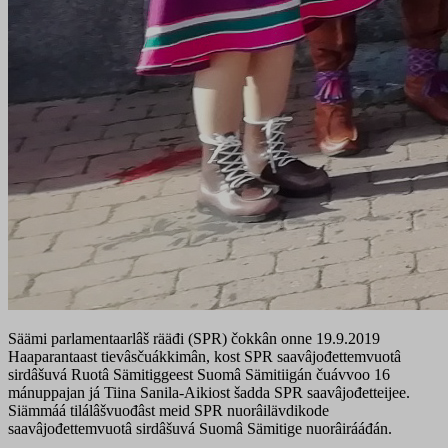
Säämi parlamentaarlâš rääđi (SPR) čokkân onne 19.9.2019
Haaparantaast tievâsčuákkimân, kost SPR saavâjođettemvuotâ
sirdâšuvá Ruotâ Sämitiggeest Suomâ Sämitiigán čuávvoo 16
mánuppajan já Tiina Sanila-Aikiost šadda SPR saavâjođetteijee.
Siämmáá tilálâšvuođâst meid SPR nuorâilävdikode
saavâjođettemvuotâ sirdâšuvá Suomâ Sämitige nuorâirááđán.