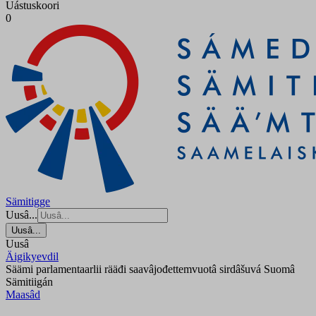
Uástuskoori
0
Sämitigge
Uusâ...
Uusâ...
Uusâ
Äigikyevdil
Säämi parlamentaarlii rääđi saavâjođettemvuotâ sirdâšuvá Suomâ
Sämitiigán
Maasâd