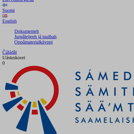
Suomi
English
Dokumenteh
Jurgâleijeeh já tuulhah
Oppâmaterialkävppi
Čáládât
Uástuskoori
0