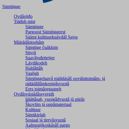
Sämitigge
Ovdâsijđo
Tiäđuh mist
Sämitigge
Pargoost Sämitiggeest
Säämi kulttuurkuávdáš Sajos
Miärádâstoohâm
Sämitige čuákkim
Stivrâ
Saavâjođetteijee
Lävdikodeh
Haldâttâh
Vaaljah
Sämitiggelaavâ miäldásâš oovtâsttoimâm- já
ráđádâllâmkenigâsvuotâ
Eres toimâorgaaneh
Ovdâsvástádâssyergih
Iäláttâsah, vuoigâdvuotâ já piirâs
Škovlim já oppâmateriaal
Kulttuur
Sämikielah
Sosiaal já tiervâsvuotâ
Aalmugijkoskâsâš pargo