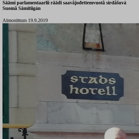
Säämi parlamentaarlii rääđi saavâjođettemvuotâ sirdâšuvá
Suomâ Sämitiigán
Almostittum 19.9.2019