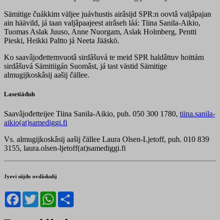
Sämitige čuákkim väljee juávhustis airâsijd SPR:n oovtâ valjâpajan
ain häävild, já taan valjâpaajeest airâseh láá: Tiina Sanila-Aikio,
Tuomas Aslak Juuso, Anne Nuorgam, Aslak Holmberg, Pentti
Pieski, Heikki Paltto já Neeta Jääskö.
Ko saavâjođettemvuotâ sirdâšuvá te meid SPR haldâttuv hoittám
sirdâšuvá Sämitiigán Suomâst, já tast västid Sämitige
almugijkoskâsij aašij čällee.
Lasetiäđuh
Saavâjođetteijee Tiina Sanila-Aikio, puh. 050 300 1780,
tiina.sanila-
aikio(at)samediggi.fi
Vs. almugijkoskâsij aašij čällee Laura Olsen-Ljetoff, puh. 010 839
3155, laura.olsen-ljetoff(at)samediggi.fi
Jyevi siijđo ovdâskulij
Facebook
Twitter
WhatsApp
Share