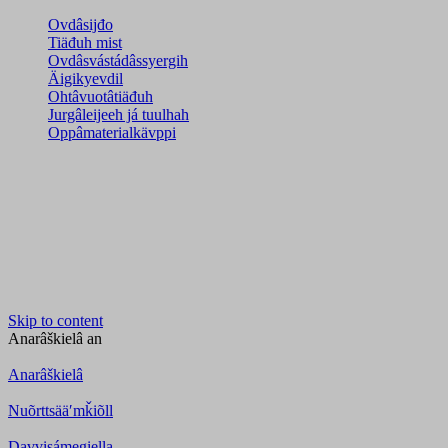
Ovdâsijđo
Tiäđuh mist
Ovdâsvástádâssyergih
Äigikyevdil
Ohtâvuotâtiäđuh
Jurgâleijeeh já tuulhah
Oppâmaterialkävppi
Skip to content
Anarâškielâ
an
Anarâškielâ
Nuõrttsääʹmǩiõll
Davvisámegiella