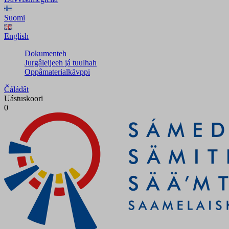
Suomi
English
Dokumenteh
Jurgâleijeeh já tuulhah
Oppâmaterialkävppi
Čáládât
Uástuskoori
0