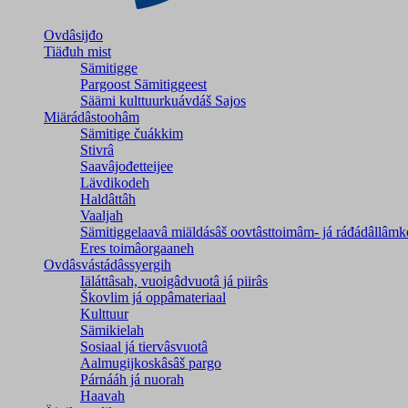
Ovdâsijđo
Tiäđuh mist
Sämitigge
Pargoost Sämitiggeest
Säämi kulttuurkuávdáš Sajos
Miärádâstoohâm
Sämitige čuákkim
Stivrâ
Saavâjođetteijee
Lävdikodeh
Haldâttâh
Vaaljah
Sämitiggelaavâ miäldásâš oovtâsttoimâm- já ráđádâllâmk
Eres toimâorgaaneh
Ovdâsvástádâssyergih
Iäláttâsah, vuoigâdvuotâ já piirâs
Škovlim já oppâmateriaal
Kulttuur
Sämikielah
Sosiaal já tiervâsvuotâ
Aalmugijkoskâsâš pargo
Párnááh já nuorah
Haavah