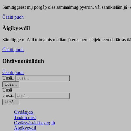
Sämitiggeest mij porgâp oles sämiaalmug pyerrin, vâi sämikielâin já -ku
Čääiti puoh
Äigikyevdil
Sämitigge muštâl toimâinis median já eres perusteijeid eereeb iärrás ti
Čääiti puoh
Ohtâvuotâtiäđuh
Čääiti puoh
Uusâ...
Uusâ...
Uusâ
Uusâ...
Uusâ...
Ovdâsijđo
Tiäđuh mist
Ovdâsvástádâssyergih
Äigikyevdil