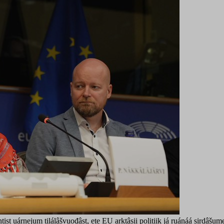
entist uárnejum tilálâšvuođâst, ete EU arktâsii politiik já ruánáá sird