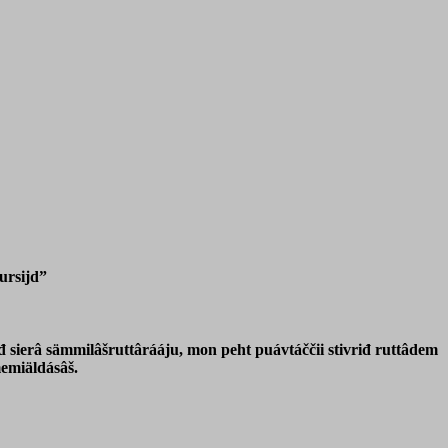
ursijd”
iđ sierâ sämmilâšruttârááju, mon peht puávtáččii stivriđ ruttâdem
memiäldásâš.