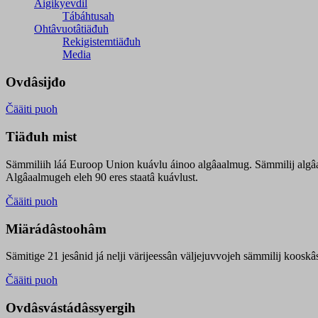
Äigikyevdil
Tábáhtusah
Ohtâvuotâtiäđuh
Rekigistemtiäđuh
Media
Ovdâsijđo
Čääiti puoh
Tiäđuh mist
Sämmiliih láá Euroop Union kuávlu áinoo algâaalmug. Sämmilij algâ
Algâaalmugeh eleh 90 eres staatâ kuávlust.
Čääiti puoh
Miärádâstoohâm
Sämitige 21 jesânid já nelji värijeessân väljejuvvojeh sämmilij koosk
Čääiti puoh
Ovdâsvástádâssyergih