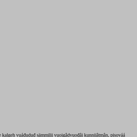
âšume kalgeh vuáđuduđ sämmilij vuoigâdvuođâi kunnijâtmân, pisováá