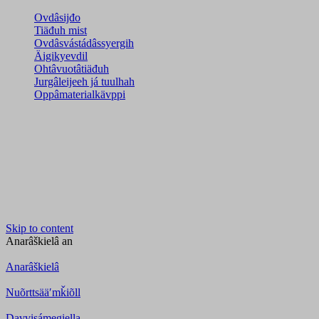
Ovdâsijđo
Tiäđuh mist
Ovdâsvástádâssyergih
Äigikyevdil
Ohtâvuotâtiäđuh
Jurgâleijeeh já tuulhah
Oppâmaterialkävppi
Skip to content
Anarâškielâ
an
Anarâškielâ
Nuõrttsääʹmǩiõll
Davvisámegiella