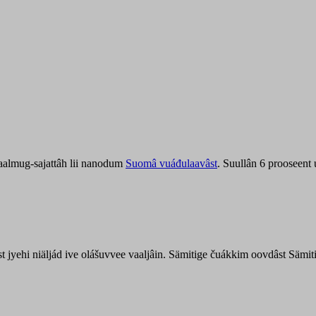
aalmug-sajattâh lii nanodum
Suomâ vuáđulaavâst
. Suullân 6 prooseent
âst jyehi niäljád ive olášuvvee vaaljâin. Sämitige čuákkim oovdâst Säm