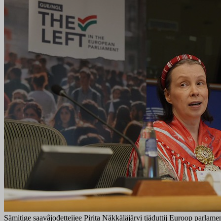
Sämitige saavâjođetteijee Pirita Näkkäläjärvi tiäduttij Euroop parlam