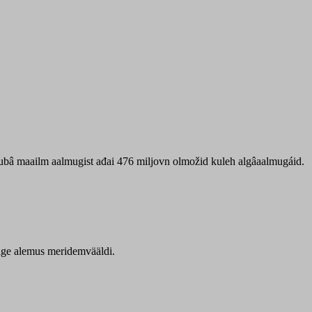
 ubâ maailm aalmugist ađai 476 miljovn olmožid kuleh algâaalmugáid.
itige alemus meridemvääldi.