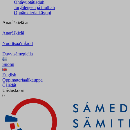
Ohtâvuotâtiäđuh
Jurgâleijeeh já tuulhah
Oppâmaterialkävppi
Anarâškielâ
an
Anarâškielâ
Nuõrttsääʹmǩiõll
Davvisámegiella
Suomi
English
Oppimateriaalikauppa
Čáládât
Uástuskoori
0