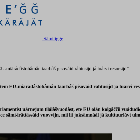
Sämitigge
EU-miärádâstohâmân taarbâš pisováid ráhtusijd já tuárvi resursijd”
istem EU-miärádâstohâmân taarbâš pisováid ráhtusijd já tuárvi res
arlamentist uárnejum tilálâšvuođâst, ete EU olán kolgâččii vuáđud
e sämi-irâttâssáid vuovvijn, mii lii juksâmnáál já kulttuurlávt ul