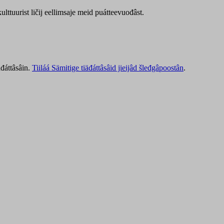
lttuurist ličij eellimsaje meid puátteevuođâst.
äđáttâsâin.
Tiiláá Sämitige tiäđáttâsâid jieijâd šleđgâpoostân
.