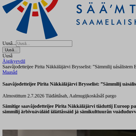
Uusâ...
Uusâ...
Uusâ
Äigikyevdil
Saavâjođetteijee Pirita Näkkäläjärvi Brysselist: ”Sämmilij uásálistem 
Maasâd
Saavâjođetteijee Pirita Näkkäläjärvi Brysselist: ”Sämmilij uásál
Almostittum 2.7.2026
Tiäđáttâsah, Aalmugijkoskâsâš pargo
Sämitige saavâjođetteijee Pirita Näkkäläjärvi tiäduttij Euroop p
sämmilij ärbivuáváláid iäláttâssáid já sämikulttuurân vuáđuduvve