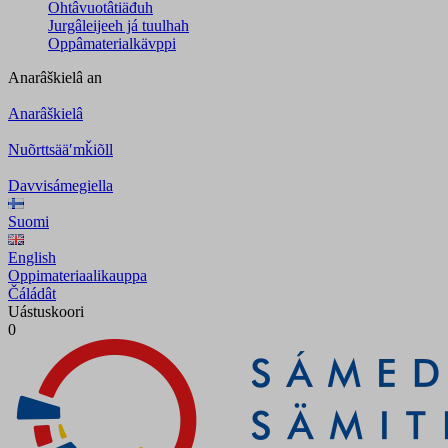
Ohtâvuotâtiäđuh
Jurgâleijeeh já tuulhah
Oppâmaterialkävppi
Anarâškielâ
an
Anarâškielâ
Nuõrttsääʹmǩiõll
Davvisámegiella
Suomi
English
Oppimateriaalikauppa
Čáládât
Uástuskoori
0