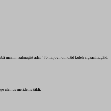
 ubâ maailm aalmugist ađai 476 miljovn olmožid kuleh algâaalmugáid.
itige alemus meridemvääldi.