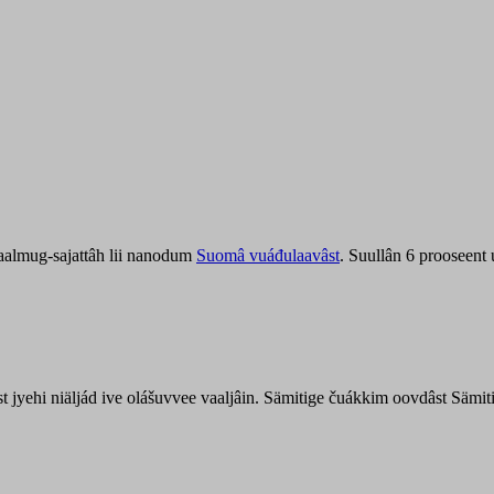
aalmug-sajattâh lii nanodum
Suomâ vuáđulaavâst
. Suullân 6 prooseent
âst jyehi niäljád ive olášuvvee vaaljâin. Sämitige čuákkim oovdâst Säm