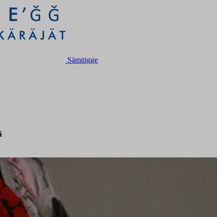
Sämitigge
â