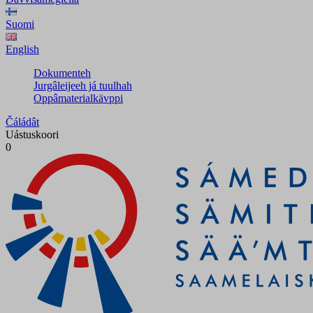
Suomi
English
Dokumenteh
Jurgâleijeeh já tuulhah
Oppâmaterialkävppi
Čáládât
Uástuskoori
0