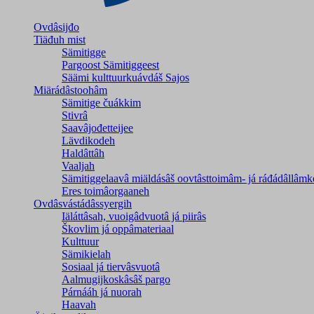
Ovdâsijđo
Tiäđuh mist
Sämitigge
Pargoost Sämitiggeest
Säämi kulttuurkuávdáš Sajos
Miärádâstoohâm
Sämitige čuákkim
Stivrâ
Saavâjođetteijee
Lävdikodeh
Haldâttâh
Vaaljah
Sämitiggelaavâ miäldásâš oovtâsttoimâm- já ráđádâllâmk
Eres toimâorgaaneh
Ovdâsvástádâssyergih
Iäláttâsah, vuoigâdvuotâ já piirâs
Škovlim já oppâmateriaal
Kulttuur
Sämikielah
Sosiaal já tiervâsvuotâ
Aalmugijkoskâsâš pargo
Párnááh já nuorah
Haavah