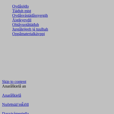
Ovdâsijđo
Tiäđuh mist
Ovdâsvástádâssyergih
Äigikyevdil
Ohtâvuotâtiäđuh
Jurgâleijeeh já tuulhah
Oppâmaterialkävppi
Skip to content
Anarâškielâ
an
Anarâškielâ
Nuõrttsääʹmǩiõll
Davvisámegiella