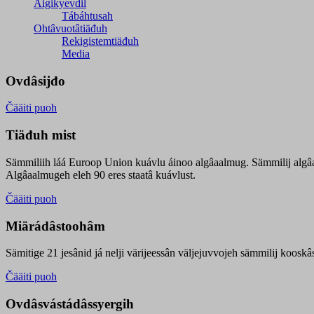
Äigikyevdil
Tábáhtusah
Ohtâvuotâtiäđuh
Rekigistemtiäđuh
Media
Ovdâsijđo
Čääiti puoh
Tiäđuh mist
Sämmiliih láá Euroop Union kuávlu áinoo algâaalmug. Sämmilij algâ
Algâaalmugeh eleh 90 eres staatâ kuávlust.
Čääiti puoh
Miärádâstoohâm
Sämitige 21 jesânid já nelji värijeessân väljejuvvojeh sämmilij koosk
Čääiti puoh
Ovdâsvástádâssyergih