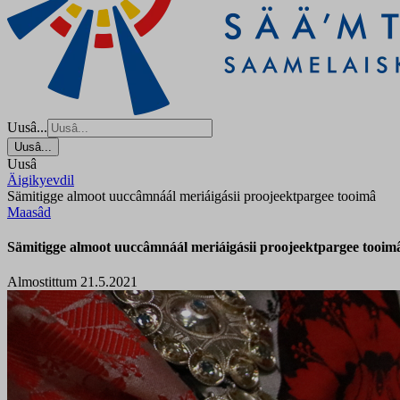
Uusâ...
Uusâ...
Uusâ
Äigikyevdil
Sämitigge almoot uuccâmnáál meriáigásii proojeektpargee tooimâ
Maasâd
Sämitigge almoot uuccâmnáál meriáigásii proojeektpargee tooim
Almostittum 21.5.2021