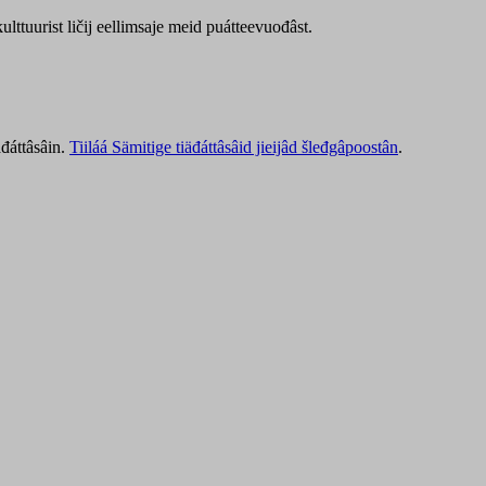
lttuurist ličij eellimsaje meid puátteevuođâst.
äđáttâsâin.
Tiiláá Sämitige tiäđáttâsâid jieijâd šleđgâpoostân
.