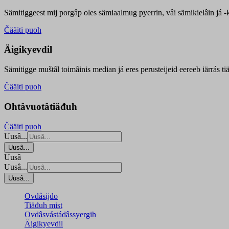
Sämitiggeest mij porgâp oles sämiaalmug pyerrin, vâi sämikielâin já -ku
Čääiti puoh
Äigikyevdil
Sämitigge muštâl toimâinis median já eres perusteijeid eereeb iärrás ti
Čääiti puoh
Ohtâvuotâtiäđuh
Čääiti puoh
Uusâ...
Uusâ...
Uusâ
Uusâ...
Uusâ...
Ovdâsijđo
Tiäđuh mist
Ovdâsvástádâssyergih
Äigikyevdil