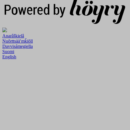
Anarâškielâ
Nuõrttsääʹmǩiõll
Davvisámegiella
Suomi
English