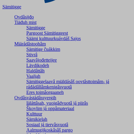
Sämitigge
Ovdâsijđo
Tiäđuh mist
Sämitigge
Pargoost Sämitiggeest
Säämi kulttuurkuávdáš Sajos
Miärádâstoohâm
Sämitige čuákkim
Stivrâ
Saavâjođetteijee
Lävdikodeh
Haldâttâh
Vaaljah
Sämitiggelaavâ miäldásâš oovtâsttoimâm- já
ráđádâllâmkenigâsvuotâ
Eres toimâorgaaneh
Ovdâsvástádâssyergih
Iäláttâsah, vuoigâdvuotâ já piirâs
Škovlim já oppâmateriaal
Kulttuur
Sämikielah
Sosiaal já tiervâsvuotâ
Aalmugijkoskâsâš pargo