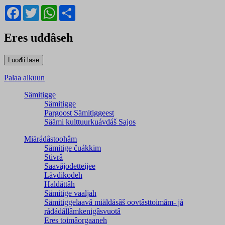
Facebook
Twitter
WhatsApp
Share
Eres uđđâseh
Palaa alkuun
Sämitigge
Sämitigge
Pargoost Sämitiggeest
Säämi kulttuurkuávdáš Sajos
Miärádâstoohâm
Sämitige čuákkim
Stivrâ
Saavâjođetteijee
Lävdikodeh
Haldâttâh
Sämitige vaaljah
Sämitiggelaavâ miäldásâš oovtâsttoimâm- já
ráđádâllâmkenigâsvuotâ
Eres toimâorgaaneh