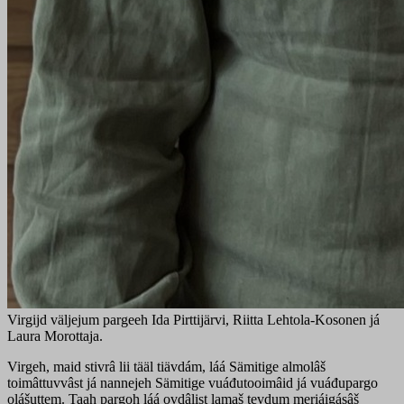
Virgijd väljejum pargeeh Ida Pirttijärvi, Riitta Lehtola-Kosonen já
Laura Morottaja.
Virgeh, maid stivrâ lii tääl tiävdám, láá Sämitige almolâš
toimâttuvvâst já nannejeh Sämitige vuáđutooimâid já vuáđupargo
olášuttem. Taah pargoh láá ovdâlist lamaš tevdum meriáigásâš