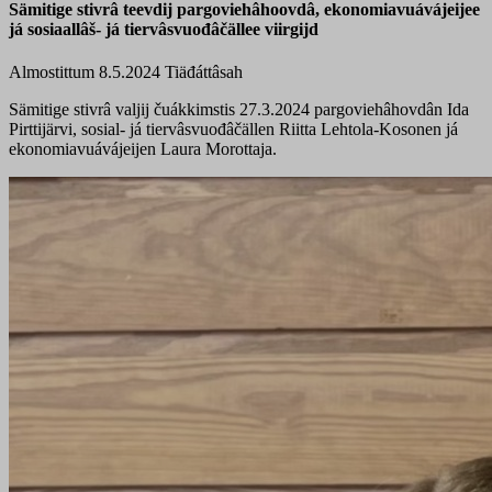
Sämitige stivrâ teevdij pargoviehâhoovdâ, ekonomiavuávájeijee
já sosiaallâš- já tiervâsvuođâčällee viirgijd
Almostittum 8.5.2024
Tiäđáttâsah
Sämitige stivrâ valjij čuákkimstis 27.3.2024 pargoviehâhovdân Ida
Pirttijärvi, sosial- já tiervâsvuođâčällen Riitta Lehtola-Kosonen já
ekonomiavuávájeijen Laura Morottaja.