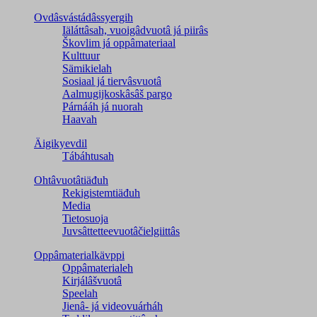
Ovdâsvástádâssyergih
Iäláttâsah, vuoigâdvuotâ já piirâs
Škovlim já oppâmateriaal
Kulttuur
Sämikielah
Sosiaal já tiervâsvuotâ
Aalmugijkoskâsâš pargo
Párnááh já nuorah
Haavah
Äigikyevdil
Tábáhtusah
Ohtâvuotâtiäđuh
Rekigistemtiäđuh
Media
Tietosuoja
Juvsâttetteevuotâčielgiittâs
Oppâmaterialkävppi
Oppâmaterialeh
Kirjálâšvuotâ
Speelah
Jienâ- já videovuárháh