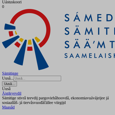
Uástuskoori
0
Sämitigge
Uusâ...
Uusâ...
Uusâ
Äigikyevdil
Sämitige stivrâ teevdij pargoviehâhoovdâ, ekonomiavuávájeijee já
sosiaallâš- já tiervâsvuođâčällee viirgijd
Maasâd