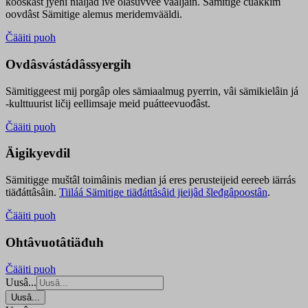
kooskâst jyehi niäljád ive olášuvvee vaaljâin. Sämitige čuákkim
oovdâst Sämitige alemus meridemvääldi.
Čääiti puoh
Ovdâsvástádâssyergih
Sämitiggeest mij porgâp oles sämiaalmug pyerrin, vâi sämikielâin já
-kulttuurist ličij eellimsaje meid puátteevuođâst.
Čääiti puoh
Äigikyevdil
Sämitigge muštâl toimâinis median já eres perusteijeid eereeb iärrás
tiäđáttâsâin.
Tiiláá Sämitige tiäđáttâsâid jieijâd šleđgâpoostân
.
Čääiti puoh
Ohtâvuotâtiäđuh
Čääiti puoh
Uusâ...
Uusâ...