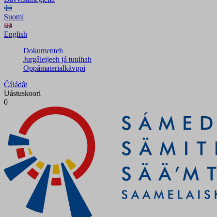
Suomi
English
Dokumenteh
Jurgâleijeeh já tuulhah
Oppâmaterialkävppi
Čáládât
Uástuskoori
0