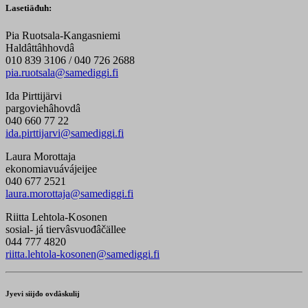
Lasetiäđuh:
Pia Ruotsala-Kangasniemi
Haldâttâhhovdâ
010 839 3106 / 040 726 2688
pia.ruotsala@samediggi.fi
Ida Pirttijärvi
pargoviehâhovdâ
040 660 77 22
ida.pirttijarvi@samediggi.fi
Laura Morottaja
ekonomiavuávájeijee
040 677 2521
laura.morottaja@samediggi.fi
Riitta Lehtola-Kosonen
sosial- já tiervâsvuođâčällee
044 777 4820
riitta.lehtola-kosonen@samediggi.fi
Jyevi siijđo ovdâskulij