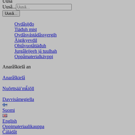
Uusâ
Uusâ...
Uusâ...
Ovdâsijđo
Tiäđuh mist
Ovdâsvástádâssyergih
Äigikyevdil
Ohtâvuotâtiäđuh
Jurgâleijeeh já tuulhah
Oppâmaterialkävppi
Anarâškielâ
an
Anarâškielâ
Nuõrttsääʹmǩiõll
Davvisámegiella
Suomi
English
Oppimateriaalikauppa
Čáládât