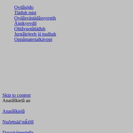
Ovdâsijđo
Tiäđuh mist
Ovdâsvástádâssyergih
Äigikyevdil
Ohtâvuotâtiäđuh
Jurgâleijeeh já tuulhah
Oppâmaterialkävppi
Skip to content
Anarâškielâ
an
Anarâškielâ
Nuõrttsääʹmǩiõll
Davvisámegiella