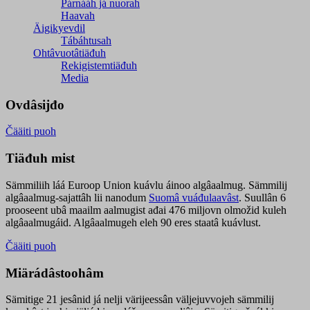
Párnááh já nuorah
Haavah
Äigikyevdil
Tábáhtusah
Ohtâvuotâtiäđuh
Rekigistemtiäđuh
Media
Ovdâsijđo
Čääiti puoh
Tiäđuh mist
Sämmiliih láá Euroop Union kuávlu áinoo algâaalmug. Sämmilij
algâaalmug-sajattâh lii nanodum
Suomâ vuáđulaavâst
. Suullân 6
prooseent ubâ maailm aalmugist ađai 476 miljovn olmožid kuleh
algâaalmugáid. Algâaalmugeh eleh 90 eres staatâ kuávlust.
Čääiti puoh
Miärádâstoohâm
Sämitige 21 jesânid já nelji värijeessân väljejuvvojeh sämmilij