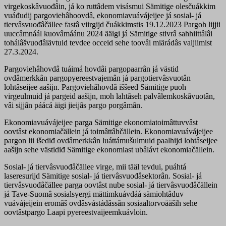
virgekoskâvuođâin, já ko ruttâdem visásmui Sämitige olesčuákkim
vuáđudij pargoviehâhoovdâ, ekonomiavuávájeijee já sosial- já
tiervâsvuođâčällee fastâ viirgijd čuákkimstis 19.12.2023 Pargoh lijjii
uuccâmnáál kuovâmáánu 2024 ääigi já Sämitige stivrâ sahhiittâlâi
tohálâšvuođâiävtuid tevdee occeid sehe toovâi miärádâs valjiimist
27.3.2024.
Pargoviehâhovdâ tuáimá hovdâi pargopaarrân já västid
ovdâmerkkân pargopyereestvajemân já pargotiervâsvuotân
lohtâseijee aašijn. Pargoviehâhovdâ iššeed Sämitige puoh
virgeulmuid já pargeid aašijn, moh lahtâseh palvâlemkoskâvuotân,
vâi sijjân páácá äigi jieijâs pargo porgâmân.
Ekonomiavuávájeijee parga Sämitige ekonomiatoimâttuvvâst
oovtâst ekonomiačällein já toimâttâhčällein. Ekonomiavuávájeijee
pargon lii išediđ ovdâmerkkân luáttámušulmuid paalhijd lohtâseijee
aašijn sehe västidiđ Sämitige ekonomiast ubâlávt ekonomiačällein.
Sosial- já tiervâsvuođâčällee virge, mii tääl tevdui, puáhtá
laseresurijd Sämitige sosial- já tiervâsvuođâsektorân. Sosial- já
tiervâsvuođâčällee parga oovtâst nube sosial- já tiervâsvuođâčällein
já Tave-Suomâ sosialsyergi mättimkuávdáá sämiohtâduv
vuávájeijein eromâš ovdâsvástádâssân sosiaaltorvoääših sehe
oovtâstpargo Laapi pyereestvaijeemkuávloin.