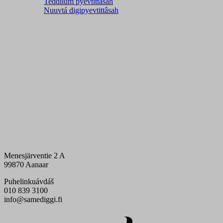
Teddilum pyevtittâsah
Nuuvtá digipyevtittâsah
Menesjärventie 2 A
99870 Aanaar
Puhelinkuávdáš
010 839 3100
info@samediggi.fi
Digi- ja mainostoimisto Höyry Rovaniemi ja Oulu