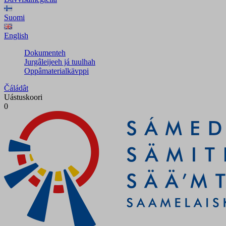
Suomi
English
Dokumenteh
Jurgâleijeeh já tuulhah
Oppâmaterialkävppi
Čáládât
Uástuskoori
0