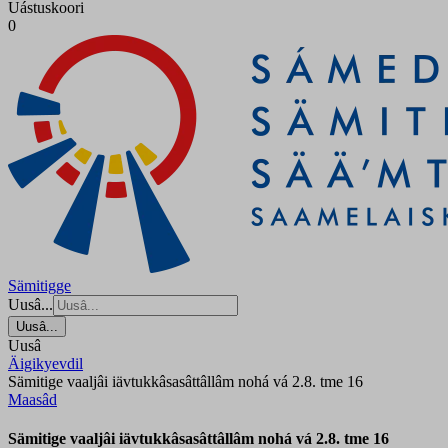
Uástuskoori
0
Sämitigge
Uusâ...
Uusâ...
Uusâ
Äigikyevdil
Sämitige vaaljâi iävtukkâsasâttâllâm nohá vá 2.8. tme 16
Maasâd
Sämitige vaaljâi iävtukkâsasâttâllâm nohá vá 2.8. tme 16