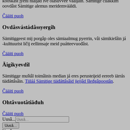
kooskâst jyehi niäljád ive olášuvvee vaaljâin. Sämitige čuákkim
oovdâst Sämitige alemus meridemvääldi.
Čääiti puoh
Ovdâsvástádâssyergih
Sämitiggeest mij porgâp oles sämiaalmug pyerrin, vâi sämikielâin já
-kulttuurist ličij eellimsaje meid puátteevuođâst.
Čääiti puoh
Äigikyevdil
Sämitigge muštâl toimâinis median já eres perusteijeid eereeb iärrás
tiäđáttâsâin.
Tiiláá Sämitige tiäđáttâsâid jieijâd šleđgâpoostân
.
Čääiti puoh
Ohtâvuotâtiäđuh
Čääiti puoh
Uusâ...
Uusâ...