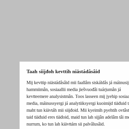
Taah siijđoh kevttih niästádâsâid
Mij kevttip niästádâsâid mii faallâm siskáldâs já máinusij
hammiimân, sosiaallii media jiešvuođâi tuárjumân já
kevtteemere analysistmân. Toos lasseen mij jyehip sosiaal
media, máinussyergi já analytiiksyergi kuoimijd tiäđuid t
maht tun kiävtáh mii siijđoid. Mii kyeimih pyehtih ovtâsti
taid tiäđuid eres tiäđoid, maid tun lah sijjân adelâm tâi m
nurrum, ko tun lah kiävttám sii palvâlusâid.