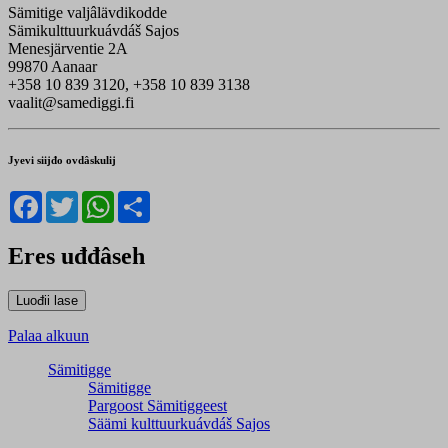
Sämitige valjâlävdikodde
Sämikulttuurkuávdáš Sajos
Menesjärventie 2A
99870 Aanaar
+358 10 839 3120, +358 10 839 3138
vaalit@samediggi.fi
Jyevi siijđo ovdâskulij
Facebook
Twitter
WhatsApp
Share
Eres uđđâseh
Palaa alkuun
Sämitigge
Sämitigge
Pargoost Sämitiggeest
Säämi kulttuurkuávdáš Sajos