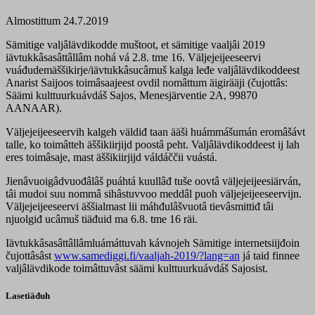
Almostittum 24.7.2019
Sämitige valjâlävdikodde muštoot, et sämitige vaaljâi 2019
iävtukkâsasâttâllâm nohá vá 2.8. tme 16. Väljejeijeeseervi
vuáđudemäššikirje/iävtukkâsucâmuš kalga leđe valjâlävdikoddeest
Anarist Saijoos toimâsaajeest ovdil nomâttum äigirääji (čujottâs:
Säämi kulttuurkuávdáš Sajos, Menesjärventie 2A, 99870
AANAAR).
Väljejeijeeseervih kalgeh väldiđ taan ääši huámmášumán eromâšávt
talle, ko toimâtteh äššikiirjijd poostâ peht. Valjâlävdikoddeest ij lah
eres toimâsaje, mast äššikiirjijd váldáččii vuástá.
Jienâvuoigâdvuođâlâš puáhtá kuullâđ tuše oovtâ väljejeijeesiärván,
tâi mudoi suu nommâ sihâstuvvoo meddâl puoh väljejeijeeseervijn.
Väljejeijeeseervi äššialmast lii máhđulâšvuotâ tievâsmittiđ tâi
njuolgiđ ucâmuš tiäđuid ma 6.8. tme 16 räi.
Iävtukkâsasâttâllâmluámáttuvah kávnojeh Sämitige internetsiijđoin
čujottâsâst
www.samediggi.fi/vaaljah-2019/?lang=an
já taid finnee
valjâlävdikode toimâttuvâst säämi kulttuurkuávdáš Sajosist.
Lasetiäđuh