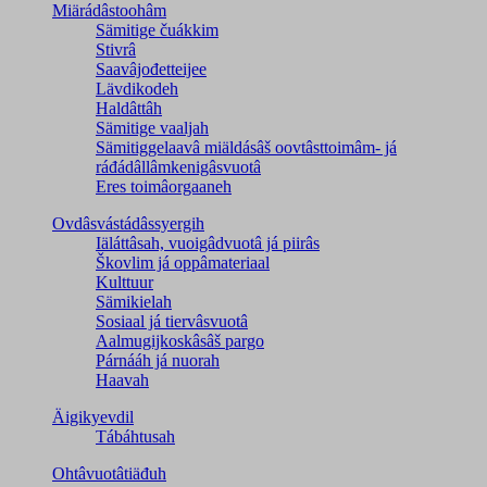
Miärádâstoohâm
Sämitige čuákkim
Stivrâ
Saavâjođetteijee
Lävdikodeh
Haldâttâh
Sämitige vaaljah
Sämitiggelaavâ miäldásâš oovtâsttoimâm- já
ráđádâllâmkenigâsvuotâ
Eres toimâorgaaneh
Ovdâsvástádâssyergih
Iäláttâsah, vuoigâdvuotâ já piirâs
Škovlim já oppâmateriaal
Kulttuur
Sämikielah
Sosiaal já tiervâsvuotâ
Aalmugijkoskâsâš pargo
Párnááh já nuorah
Haavah
Äigikyevdil
Tábáhtusah
Ohtâvuotâtiäđuh