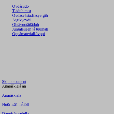
Ovdâsijđo
Tiäđuh mist
Ovdâsvástádâssyergih
Äigikyevdil
Ohtâvuotâtiäđuh
Jurgâleijeeh já tuulhah
Oppâmaterialkävppi
Skip to content
Anarâškielâ
an
Anarâškielâ
Nuõrttsääʹmǩiõll
Davvisámegiella