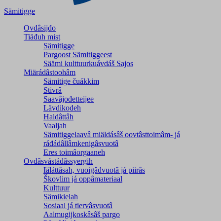
Sämitigge
Ovdâsijđo
Tiäđuh mist
Sämitigge
Pargoost Sämitiggeest
Säämi kulttuurkuávdáš Sajos
Miärádâstoohâm
Sämitige čuákkim
Stivrâ
Saavâjođetteijee
Lävdikodeh
Haldâttâh
Vaaljah
Sämitiggelaavâ miäldásâš oovtâsttoimâm- já
ráđádâllâmkenigâsvuotâ
Eres toimâorgaaneh
Ovdâsvástádâssyergih
Iäláttâsah, vuoigâdvuotâ já piirâs
Škovlim já oppâmateriaal
Kulttuur
Sämikielah
Sosiaal já tiervâsvuotâ
Aalmugijkoskâsâš pargo