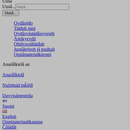
Uusâ
Uusâ...
Uusâ...
Ovdâsijđo
Tiäđuh mist
Ovdâsvástádâssyergih
Äigikyevdil
Ohtâvuotâtiäđuh
Jurgâleijeeh já tuulhah
Oppâmaterialkävppi
Anarâškielâ
an
Anarâškielâ
Nuõrttsääʹmǩiõll
Davvisámegiella
Suomi
English
Oppimateriaalikauppa
Čáládât