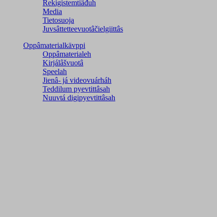
Rekigistemtiäđuh
Media
Tietosuoja
Juvsâttetteevuotâčielgiittâs
Oppâmaterialkävppi
Oppâmaterialeh
Kirjálâšvuotâ
Speelah
Jienâ- já videovuárháh
Teddilum pyevtittâsah
Nuuvtá digipyevtittâsah