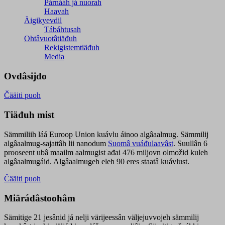
Párnááh já nuorah
Haavah
Äigikyevdil
Tábáhtusah
Ohtâvuotâtiäđuh
Rekigistemtiäđuh
Media
Ovdâsijđo
Čääiti puoh
Tiäđuh mist
Sämmiliih láá Euroop Union kuávlu áinoo algâaalmug. Sämmilij
algâaalmug-sajattâh lii nanodum
Suomâ vuáđulaavâst
. Suullân 6
prooseent ubâ maailm aalmugist ađai 476 miljovn olmožid kuleh
algâaalmugáid. Algâaalmugeh eleh 90 eres staatâ kuávlust.
Čääiti puoh
Miärádâstoohâm
Sämitige 21 jesânid já nelji värijeessân väljejuvvojeh sämmilij