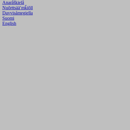
Anarâškielâ
Nuõrttsääʹmǩiõll
Davvisámegiella
Suomi
English