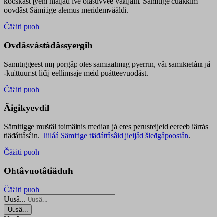
kooskâst jyehi niäljád ive olášuvvee vaaljâin. Sämitige čuákkim
oovdâst Sämitige alemus meridemvääldi.
Čääiti puoh
Ovdâsvástádâssyergih
Sämitiggeest mij porgâp oles sämiaalmug pyerrin, vâi sämikielâin já
-kulttuurist ličij eellimsaje meid puátteevuođâst.
Čääiti puoh
Äigikyevdil
Sämitigge muštâl toimâinis median já eres perusteijeid eereeb iärrás
tiäđáttâsâin.
Tiiláá Sämitige tiäđáttâsâid jieijâd šleđgâpoostân
.
Čääiti puoh
Ohtâvuotâtiäđuh
Čääiti puoh
Uusâ...
Uusâ...