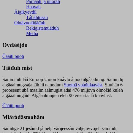
Párnááh já nuorah
Haavah
Äigikyevdil
Tábáhtusah
Ohtâvuotâtiäđuh
Rekigistemtiäđuh
Media
Ovdâsijđo
Čääiti puoh
Tiäđuh mist
Sämmiliih láá Euroop Union kuávlu áinoo algâaalmug. Sämmilij
algâaalmug-sajattâh lii nanodum
Suomâ vuáđulaavâst
. Suullân 6
prooseent ubâ maailm aalmugist ađai 476 miljovn olmožid kuleh
algâaalmugáid. Algâaalmugeh eleh 90 eres staatâ kuávlust.
Čääiti puoh
Miärádâstoohâm
Sämitige 21 jesânid já nelji värijeessân väljejuvvojeh sämmilij