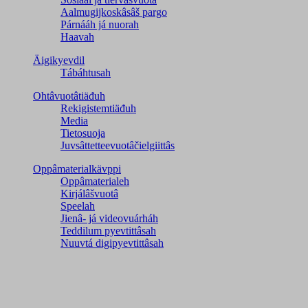
Aalmugijkoskâsâš pargo
Párnááh já nuorah
Haavah
Äigikyevdil
Tábáhtusah
Ohtâvuotâtiäđuh
Rekigistemtiäđuh
Media
Tietosuoja
Juvsâttetteevuotâčielgiittâs
Oppâmaterialkävppi
Oppâmaterialeh
Kirjálâšvuotâ
Speelah
Jienâ- já videovuárháh
Teddilum pyevtittâsah
Nuuvtá digipyevtittâsah