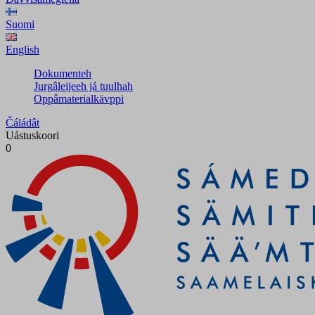
Suomi
English
Dokumenteh
Jurgâleijeeh já tuulhah
Oppâmaterialkävppi
Čáládât
Uástuskoori
0