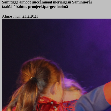
Sämitigge almoot uuccâmnáál meriáigásii Säminuorâi
taaiđâtábáhtus proojeektpargee tooimâ
Almostittum 23.2.2021