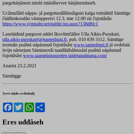
pargohárjánem mield miärášuvvee hárjánemlaseh.
Ucâmušâid uáppu- já pargotuođâštusâiguin kalga toimâttiđ Sämitige
čäällimkoodán vástuppeeivi 12.3. tme 12.00 räi čujottâsân
https://www.sympahr.net/public/pq.aspx?138d8fc1
Lasetiäđuid pargoost addel škovlimčällee Ulla Aikio-Puoskari,
ulla.aikio-puoskari(at)samediggi.fi
, puh. 010 839 3112. Sämitige
tooimân puáhtá uápásmuđ čujottâsâst
www.samediggi.fi
já ovdebáá
iivijn uárnejum Säminuorâi taaiđâtábáhtusáid puáhtá uápásmuđ
čujottâsâst
www.saamelaisnuorten taidetapahtuma.com/
Anarist 23.2.2021
Sämitigge
Jyevi siijđo ovdâskulij
Facebook
Twitter
WhatsApp
Share
Eres uđđâseh