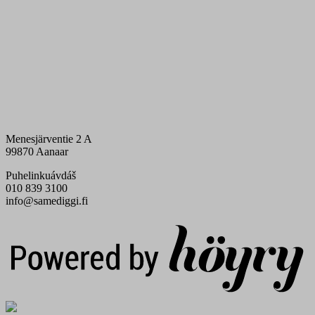
Menesjärventie 2 A
99870 Aanaar
Puhelinkuávdáš
010 839 3100
info@samediggi.fi
Digi- ja mainostoimisto Höyry Rovaniemi ja Oulu