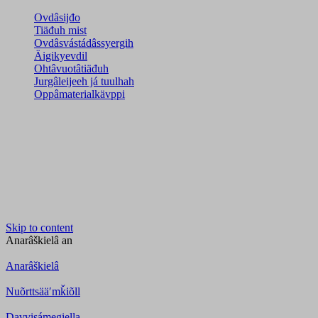
Ovdâsijđo
Tiäđuh mist
Ovdâsvástádâssyergih
Äigikyevdil
Ohtâvuotâtiäđuh
Jurgâleijeeh já tuulhah
Oppâmaterialkävppi
Skip to content
Anarâškielâ
an
Anarâškielâ
Nuõrttsääʹmǩiõll
Davvisámegiella