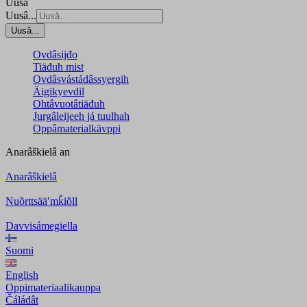
Uusâ
Uusâ...
Uusâ...
Ovdâsijđo
Tiäđuh mist
Ovdâsvástádâssyergih
Äigikyevdil
Ohtâvuotâtiäđuh
Jurgâleijeeh já tuulhah
Oppâmaterialkävppi
Anarâškielâ
an
Anarâškielâ
Nuõrttsääʹmǩiõll
Davvisámegiella
Suomi
English
Oppimateriaalikauppa
Čáládât