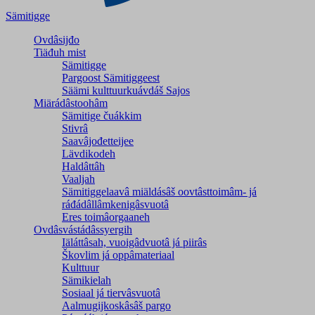
Sämitigge
Ovdâsijđo
Tiäđuh mist
Sämitigge
Pargoost Sämitiggeest
Säämi kulttuurkuávdáš Sajos
Miärádâstoohâm
Sämitige čuákkim
Stivrâ
Saavâjođetteijee
Lävdikodeh
Haldâttâh
Vaaljah
Sämitiggelaavâ miäldásâš oovtâsttoimâm- já
ráđádâllâmkenigâsvuotâ
Eres toimâorgaaneh
Ovdâsvástádâssyergih
Iäláttâsah, vuoigâdvuotâ já piirâs
Škovlim já oppâmateriaal
Kulttuur
Sämikielah
Sosiaal já tiervâsvuotâ
Aalmugijkoskâsâš pargo