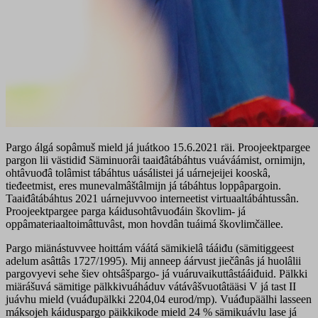
Pargo álgá sopâmuš mield já juátkoo 15.6.2021 räi. Proojeektpargee
pargon lii västidiđ Säminuorâi taaiđâtábáhtus vuáváámist, ornimijn,
ohtâvuođâ tolâmist tábáhtus uásálistei já uárnejeijei kooskâ,
tieđeetmist, eres munevalmâštâlmijn já tábáhtus loppâpargoin.
Taaiđâtábáhtus 2021 uárnejuvvoo interneetist virtuaaltábáhtussân.
Proojeektpargee parga káidusohtâvuođáin škovlim- já
oppâmateriaaltoimâttuvâst, mon hovdân tuáimá škovlimčällee.
Pargo miänástuvvee hoittám váátá sämikielâ tááiđu (sämitiggeest
adelum asâttâs 1727/1995). Mij anneep áárvust jiečânâs já huolâlii
pargovyevi sehe šiev ohtsâšpargo- já vuáruvaikuttâstááiđuid. Pälkki
miärášuvá sämitige pälkkivuáháduv vátávâšvuotâtääsi V já tast II
juávhu mield (vuáđupälkki 2204,04 eurod/mp). Vuáđupäälhi lasseen
máksojeh káiduspargo päikkikode mield 24 % sämikuávlu lase já