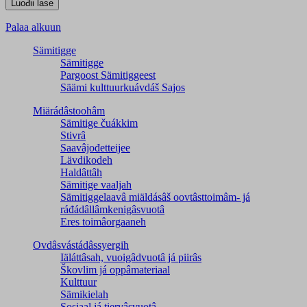
Palaa alkuun
Sämitigge
Sämitigge
Pargoost Sämitiggeest
Säämi kulttuurkuávdáš Sajos
Miärádâstoohâm
Sämitige čuákkim
Stivrâ
Saavâjođetteijee
Lävdikodeh
Haldâttâh
Sämitige vaaljah
Sämitiggelaavâ miäldásâš oovtâsttoimâm- já
ráđádâllâmkenigâsvuotâ
Eres toimâorgaaneh
Ovdâsvástádâssyergih
Iäláttâsah, vuoigâdvuotâ já piirâs
Škovlim já oppâmateriaal
Kulttuur
Sämikielah
Sosiaal já tiervâsvuotâ