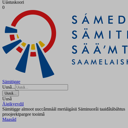
Uástuskoori
0
Sämitigge
Uusâ...
Uusâ...
Uusâ
Äigikyevdil
Sämitigge almoot uuccâmnáál meriáigásii Säminuorâi taaiđâtábáhtus
proojeektpargee tooimâ
Maasâd