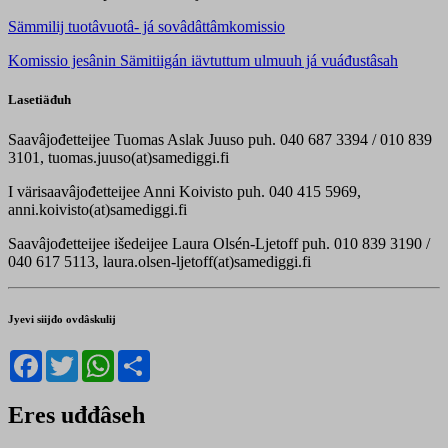
Sämmilij tuotâvuotâ- já sovâdâttâmkomissio
Komissio jesânin Sämitiigán iävtuttum ulmuuh já vuáđustâsah
Lasetiäđuh
Saavâjođetteijee Tuomas Aslak Juuso puh. 040 687 3394 / 010 839
3101, tuomas.juuso(at)samediggi.fi
I värisaavâjođetteijee Anni Koivisto puh. 040 415 5969,
anni.koivisto(at)samediggi.fi
Saavâjođetteijee išedeijee Laura Olsén-Ljetoff puh. 010 839 3190 /
040 617 5113, laura.olsen-ljetoff(at)samediggi.fi
Jyevi siijđo ovdâskulij
Facebook
Twitter
WhatsApp
Share
Eres uđđâseh