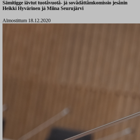
Sämitigge iävtut tuotâvuotâ- já sovâdâttâmkomissio jesânin
Heikki Hyvärinen já Miina Seurujärvi
Almostittum 18.12.2020