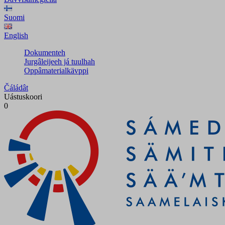
Suomi
English
Dokumenteh
Jurgâleijeeh já tuulhah
Oppâmaterialkävppi
Čáládât
Uástuskoori
0