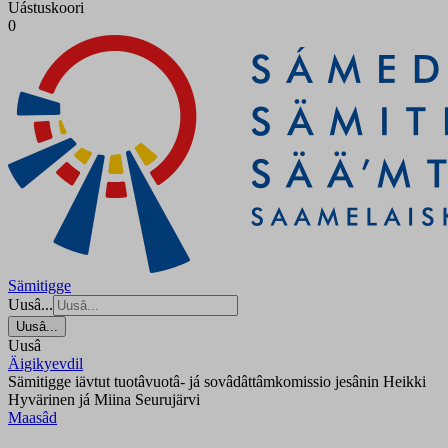
Uástuskoori
0
Sämitigge
Uusâ...
Uusâ...
Uusâ
Äigikyevdil
Sämitigge iävtut tuotâvuotâ- já sovâdâttâmkomissio jesânin Heikki
Hyvärinen já Miina Seurujärvi
Maasâd