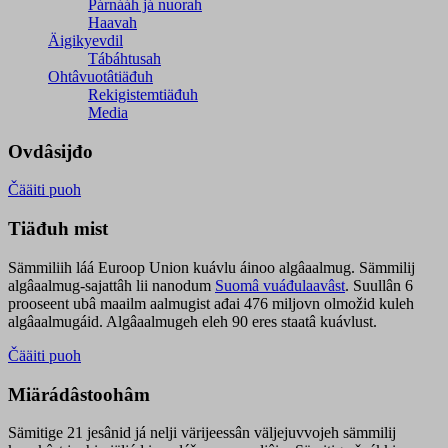
Párnááh já nuorah
Haavah
Äigikyevdil
Tábáhtusah
Ohtâvuotâtiäđuh
Rekigistemtiäđuh
Media
Ovdâsijđo
Čääiti puoh
Tiäđuh mist
Sämmiliih láá Euroop Union kuávlu áinoo algâaalmug. Sämmilij
algâaalmug-sajattâh lii nanodum
Suomâ vuáđulaavâst
. Suullân 6
prooseent ubâ maailm aalmugist ađai 476 miljovn olmožid kuleh
algâaalmugáid. Algâaalmugeh eleh 90 eres staatâ kuávlust.
Čääiti puoh
Miärádâstoohâm
Sämitige 21 jesânid já nelji värijeessân väljejuvvojeh sämmilij