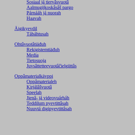
Sosiaal já tiervâsvuotâ
Aalmugijkoskâsâš pargo
Párnááh já nuorah
Haavah
Äigikyevdil
Tábáhtusah
Ohtâvuotâtiäđuh
Rekigistemtiäđuh
Media
Tietosuoja
Juvsâttetteevuotâčielgiittâs
Oppâmaterialkävppi
Oppâmaterialeh
Kirjálâšvuotâ
Speelah
Jienâ- já videovuárháh
Teddilum pyevtittâsah
Nuuvtá digipyevtittâsah