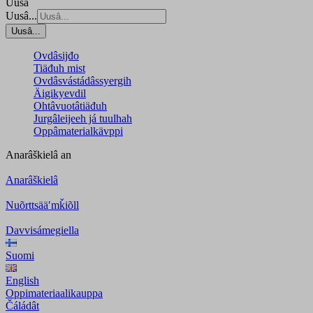
Uusâ
Uusâ...
Uusâ...
Ovdâsijđo
Tiäđuh mist
Ovdâsvástádâssyergih
Äigikyevdil
Ohtâvuotâtiäđuh
Jurgâleijeeh já tuulhah
Oppâmaterialkävppi
Anarâškielâ
an
Anarâškielâ
Nuõrttsääʹmǩiõll
Davvisámegiella
Suomi
English
Oppimateriaalikauppa
Čáládât