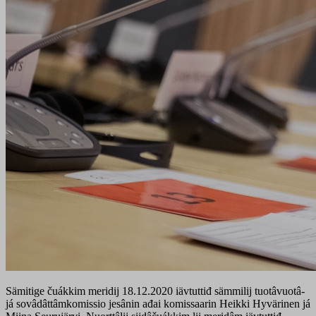
Sämitige čuákkim meridij 18.12.2020 iävtuttiđ sämmilij tuotâvuotâ-
já sovâdâttâmkomissio jesânin ađai komissaarin Heikki Hyvärinen já