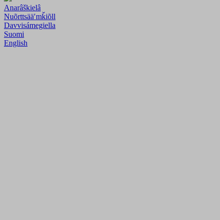
Anarâškielâ
Nuõrttsääʹmǩiõll
Davvisámegiella
Suomi
English