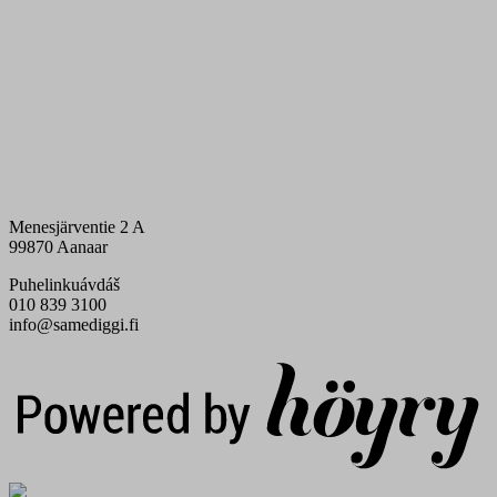
Menesjärventie 2 A
99870 Aanaar
Puhelinkuávdáš
010 839 3100
info@samediggi.fi
Digi- ja mainostoimisto Höyry Rovaniemi ja Oulu