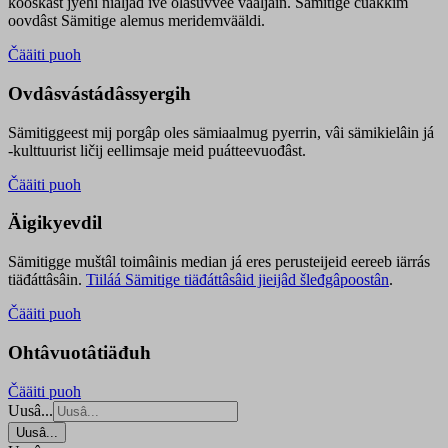
kooskâst jyehi niäljád ive olášuvvee vaaljâin. Sämitige čuákkim
oovdâst Sämitige alemus meridemvääldi.
Čääiti puoh
Ovdâsvástádâssyergih
Sämitiggeest mij porgâp oles sämiaalmug pyerrin, vâi sämikielâin já
-kulttuurist ličij eellimsaje meid puátteevuođâst.
Čääiti puoh
Äigikyevdil
Sämitigge muštâl toimâinis median já eres perusteijeid eereeb iärrás
tiäđáttâsâin.
Tiiláá Sämitige tiäđáttâsâid jieijâd šleđgâpoostân
.
Čääiti puoh
Ohtâvuotâtiäđuh
Čääiti puoh
Uusâ...
Uusâ...