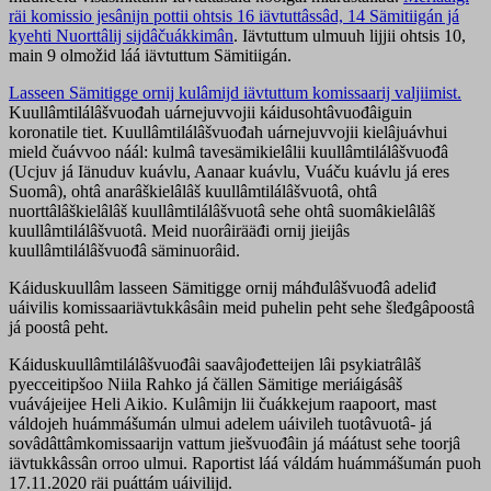
räi komissio jesânijn pottii ohtsis 16 iävtuttâssâd, 14 Sämitiigán já
kyehti Nuorttâlij sijdâčuákkimân
. Iävtuttum ulmuuh lijjii ohtsis 10,
main 9 olmožid láá iävtuttum Sämitiigán.
Lasseen Sämitigge ornij kulâmijd iävtuttum komissaarij valjiimist.
Kuullâmtilálâšvuođah uárnejuvvojii káidusohtâvuođâiguin
koronatile tiet. Kuullâmtilálâšvuođah uárnejuvvojii kielâjuávhui
mield čuávvoo náál: kulmâ tavesämikielâlii kuullâmtilálâšvuođâ
(Ucjuv já Iänuduv kuávlu, Aanaar kuávlu, Vuáču kuávlu já eres
Suomâ), ohtâ anarâškielâlâš kuullâmtilálâšvuotâ, ohtâ
nuorttâlâškielâlâš kuullâmtilálâšvuotâ sehe ohtâ suomâkielâlâš
kuullâmtilálâšvuotâ. Meid nuorâirääđi ornij jieijâs
kuullâmtilálâšvuođâ säminuorâid.
Káiduskuullâm lasseen Sämitigge ornij máhđulâšvuođâ adeliđ
uáivilis komissaariävtukkâsâin meid puhelin peht sehe šleđgâpoostâ
já poostâ peht.
Káiduskuullâmtilálâšvuođâi saavâjođetteijen lâi psykiatrâlâš
pyecceitipšoo Niila Rahko já čällen Sämitige meriáigásâš
vuávájeijee Heli Aikio. Kulâmijn lii čuákkejum raapoort, mast
váldojeh huámmášumán ulmui adelem uáivileh tuotâvuotâ- já
sovâdâttâmkomissaarijn vattum jiešvuođâin já máátust sehe toorjâ
iävtukkâssân orroo ulmui. Raportist láá váldám huámmášumán puoh
17.11.2020 räi puáttám uáivilijd.