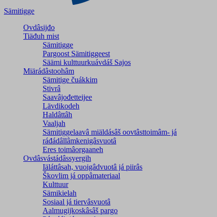
Sämitigge
Ovdâsijđo
Tiäđuh mist
Sämitigge
Pargoost Sämitiggeest
Säämi kulttuurkuávdáš Sajos
Miärádâstoohâm
Sämitige čuákkim
Stivrâ
Saavâjođetteijee
Lävdikodeh
Haldâttâh
Vaaljah
Sämitiggelaavâ miäldásâš oovtâsttoimâm- já
ráđádâllâmkenigâsvuotâ
Eres toimâorgaaneh
Ovdâsvástádâssyergih
Iäláttâsah, vuoigâdvuotâ já piirâs
Škovlim já oppâmateriaal
Kulttuur
Sämikielah
Sosiaal já tiervâsvuotâ
Aalmugijkoskâsâš pargo