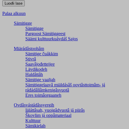
Palaa alkuun
Sämitigge
Sämitigge
Pargoost Sämitiggeest
Säämi kulttuurkuávdáš Sajos
Miärádâstoohâm
Sämitige čuákkim
Stivrâ
Saavâjođetteijee
Lävdikodeh
Haldâttâh
Sämitige vaaljah
Sämitiggelaavâ miäldásâš oovtâsttoimâm- já
ráđádâllâmkenigâsvuotâ
Eres toimâorgaaneh
Ovdâsvástádâssyergih
Iäláttâsah, vuoigâdvuotâ já piirâs
Škovlim já oppâmateriaal
Kulttuur
Sämikielah