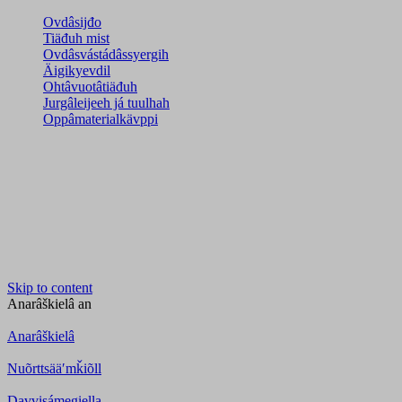
Ovdâsijđo
Tiäđuh mist
Ovdâsvástádâssyergih
Äigikyevdil
Ohtâvuotâtiäđuh
Jurgâleijeeh já tuulhah
Oppâmaterialkävppi
Skip to content
Anarâškielâ
an
Anarâškielâ
Nuõrttsääʹmǩiõll
Davvisámegiella