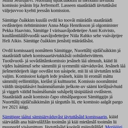
Miina Seurujärvi. Nuorttâlij sijdâčuákkim lii meridâm iävtuttiđ
komissio jesânin Irja Jerfremoff. Lasseen staatârääđi iävtuttâsâst
väljejuvvoo kyehti jeessân komission.
Sämitige čuákkim kuulâi ovdil ko toovâi miärádâs staatârääđi
ovdâsteijen riehtiminister Anna-Maja Henriksson já olgominister
Pekka Haavisto, Sämitige I värisaavâjođetteijee Anni Koivisto,
kuullâmtilálâšvuođâi saavâjođetteijee Niila Rahko sehe vuávájeijee
Heli Aikio. Sämitige čuákkim jienâstij miärádâsâst.
Ovdil komissaarij nomâttem Sämitigge, Nuorttâlij sijdâčuákkim já
staatârääđi taheh komissaariävtukkâsâi oohtânheiviittem.
Tuotâvuotâ- já sovâdâttâmkomissio jesâneh láá ulmuuh, kiäid lii
vijđes luáttámuš sehe sämmilii já syemmilii siärváduvâst. Jesâneh láá
jiešmerideijeeh iäge oovdâst ton uásipele, mii lii sii iävtuttâm teikâ
valjim. Komissiost kalgeh leđe jesâneh, kiäin lii eromâš máttu
sämmilij eellimtiilijn, kielâst já kulttuurist. Komissio noomâtmist
väldih täsipiälásávt huámmášumán jieškote-uv säämi kielâjuávhuid
já viggeh väldiđ huámášumán suhâpelij täsipiälásii ovdâstem.
Staatârääđi aasât komissio čapo ohtsâšpargoost Sämitiggijn já
Nuorttâlij sijdâčuákkimáin já tárguttâs lii, ete komissio aalgât pargo
ive 2021 ääigi.
Sämitigge táátui sämisiärváduvâst iävtuttâsâid komissaarin
, kiäid
siärvádâh ana hiäivulâžžân tooimân já kiäi mietâmâš tooimân lii
muuneeld visásmittum. Iävtuttâsâid koolgâi miäruštâllâđ.
Meriääigi