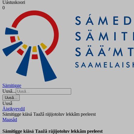
Uástuskoori
0
Sämitigge
Uusâ...
Uusâ...
Uusâ
Äigikyevdil
Sämitigge kiäsá Taažâ räjijotoluv lekkâm peeleest
Maasâd
Sämitigge kiäsá Taažâ räjijotoluv lekkâm peeleest