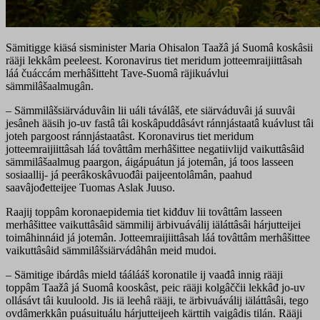
Sämitigge kiäsá sisminister Maria Ohisalon Taažâ já Suomâ koskâsii
rääji lekkâm peeleest. Koronavirus tiet meridum jotteemraijiittâsah
láá čuáccám merhâšitteht Tave-Suomâ räjikuávlui
sämmilâšaalmugân.
– Sämmilâšsiärváduvâin lii uáli táválâš, ete siärváduvâi já suuvâi
jesâneh ääsih jo-uv fastâ tâi koskâpuddâsávt ránnjástaatâ kuávlust tâi
joteh pargoost ránnjástaatâst. Koronavirus tiet meridum
jotteemraijiittâsah láá tovâttâm merhâšittee negatiivlijd vaikuttâsâid
sämmilâšaalmug paargon, áigápuátun já jotemân, já toos lasseen
sosiaallij- já peerâkoskâvuođâi paijeentolâmân, paahud
saavâjođetteijee Tuomas Aslak Juuso.
Raajij toppâm koronaepidemia tiet kiđđuv lii tovâttâm lasseen
merhâšittee vaikuttâsâid sämmilij ärbivuáválij iäláttâsâi hárjutteijei
toimâhinnáid já jotemân. Jotteemraijiittâsah láá tovâttâm merhâšittee
vaikuttâsâid sämmilâšsiärvádâhân meid mudoi.
– Sämitige ibárdâs mield táálááš koronatile ij vaađâ innig rääji
toppâm Taažâ já Suomâ kooskâst, peic rääji kolgâččii lekkâđ jo-uv
ollásávt tâi kuuloold. Jis iä leehâ rääji, te ärbivuáválij iäláttâsâi, tego
ovdâmerkkân puásuituálu hárjutteijeeh kärttih vaigâdis tilán. Rääji