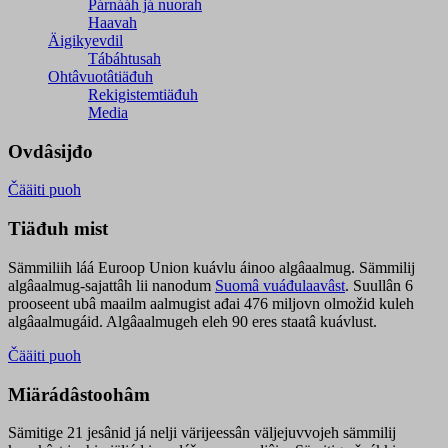
Párnááh já nuorah
Haavah
Äigikyevdil
Tábáhtusah
Ohtâvuotâtiäđuh
Rekigistemtiäđuh
Media
Ovdâsijđo
Čääiti puoh
Tiäđuh mist
Sämmiliih láá Euroop Union kuávlu áinoo algâaalmug. Sämmilij
algâaalmug-sajattâh lii nanodum
Suomâ vuáđulaavâst
. Suullân 6
prooseent ubâ maailm aalmugist ađai 476 miljovn olmožid kuleh
algâaalmugáid. Algâaalmugeh eleh 90 eres staatâ kuávlust.
Čääiti puoh
Miärádâstoohâm
Sämitige 21 jesânid já nelji värijeessân väljejuvvojeh sämmilij