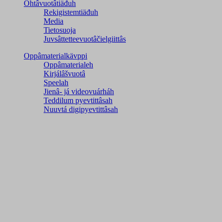
Ohtâvuotâtiäđuh
Rekigistemtiäđuh
Media
Tietosuoja
Juvsâttetteevuotâčielgiittâs
Oppâmaterialkävppi
Oppâmaterialeh
Kirjálâšvuotâ
Speelah
Jienâ- já videovuárháh
Teddilum pyevtittâsah
Nuuvtá digipyevtittâsah