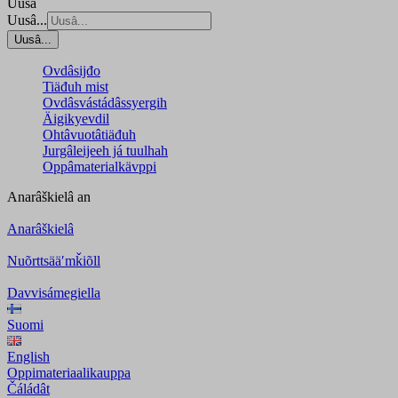
Uusâ
Uusâ...
Uusâ...
Ovdâsijđo
Tiäđuh mist
Ovdâsvástádâssyergih
Äigikyevdil
Ohtâvuotâtiäđuh
Jurgâleijeeh já tuulhah
Oppâmaterialkävppi
Anarâškielâ
an
Anarâškielâ
Nuõrttsääʹmǩiõll
Davvisámegiella
Suomi
English
Oppimateriaalikauppa
Čáládât