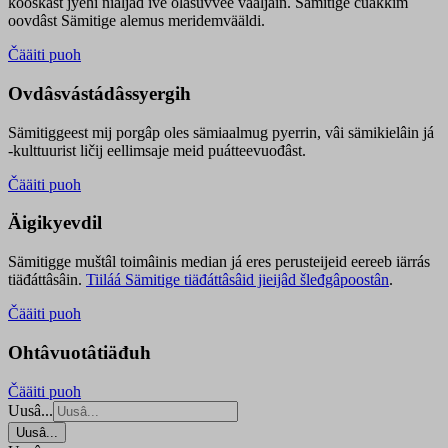
kooskâst jyehi niäljád ive olášuvvee vaaljâin. Sämitige čuákkim
oovdâst Sämitige alemus meridemvääldi.
Čääiti puoh
Ovdâsvástádâssyergih
Sämitiggeest mij porgâp oles sämiaalmug pyerrin, vâi sämikielâin já
-kulttuurist ličij eellimsaje meid puátteevuođâst.
Čääiti puoh
Äigikyevdil
Sämitigge muštâl toimâinis median já eres perusteijeid eereeb iärrás
tiäđáttâsâin.
Tiiláá Sämitige tiäđáttâsâid jieijâd šleđgâpoostân
.
Čääiti puoh
Ohtâvuotâtiäđuh
Čääiti puoh
Uusâ...
Uusâ...