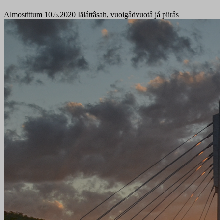
Almostittum 10.6.2020
Iäláttâsah, vuoigâdvuotâ já piirâs