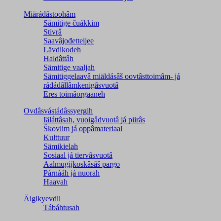
Miärádâstoohâm
Sämitige čuákkim
Stivrâ
Saavâjođetteijee
Lävdikodeh
Haldâttâh
Sämitige vaaljah
Sämitiggelaavâ miäldásâš oovtâsttoimâm- já
ráđádâllâmkenigâsvuotâ
Eres toimâorgaaneh
Ovdâsvástádâssyergih
Iäláttâsah, vuoigâdvuotâ já piirâs
Škovlim já oppâmateriaal
Kulttuur
Sämikielah
Sosiaal já tiervâsvuotâ
Aalmugijkoskâsâš pargo
Párnááh já nuorah
Haavah
Äigikyevdil
Tábáhtusah