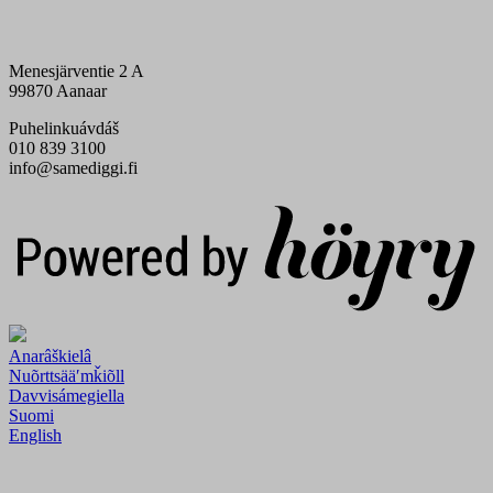
Menesjärventie 2 A
99870 Aanaar
Puhelinkuávdáš
010 839 3100
info@samediggi.fi
Digi- ja mainostoimisto Höyry Rovaniemi ja Oulu
Anarâškielâ
Nuõrttsääʹmǩiõll
Davvisámegiella
Suomi
English