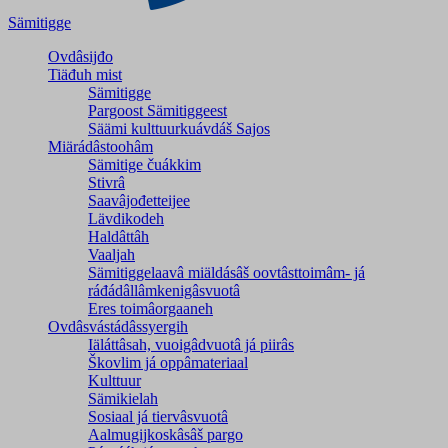
Sämitigge
Ovdâsijđo
Tiäđuh mist
Sämitigge
Pargoost Sämitiggeest
Säämi kulttuurkuávdáš Sajos
Miärádâstoohâm
Sämitige čuákkim
Stivrâ
Saavâjođetteijee
Lävdikodeh
Haldâttâh
Vaaljah
Sämitiggelaavâ miäldásâš oovtâsttoimâm- já
ráđádâllâmkenigâsvuotâ
Eres toimâorgaaneh
Ovdâsvástádâssyergih
Iäláttâsah, vuoigâdvuotâ já piirâs
Škovlim já oppâmateriaal
Kulttuur
Sämikielah
Sosiaal já tiervâsvuotâ
Aalmugijkoskâsâš pargo