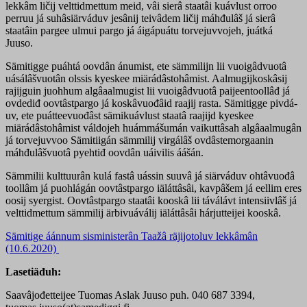
lekkâm ličij velttidmettum meid, vâi sierâ staatâi kuávlust orroo
perruu já suhâsiärváduv jesânij teivâdem ličij máhđulâš já sierâ
staatâin pargee ulmui pargo já áigápuátu torvejuvvojeh, juátká
Juuso.
Sämitigge puáhtá oovdân ánumist, ete sämmilijn lii vuoigâdvuotâ
uásálâšvuotân olssis kyeskee miärádâstohâmist. Aalmugijkoskâsij
rajijguin juohhum algâaalmugist lii vuoigâdvuotâ paijeentoollâđ já
ovdediđ oovtâstpargo já koskâvuođâid raajij rasta. Sämitigge pivdá-
uv, ete puátteevuođâst sämikuávlust staatâ raajijd kyeskee
miärádâstohâmist váldojeh huámmášumán vaikuttâsah algâaalmugân
já torvejuvvoo Sämitiigán sämmilij virgálâš ovdâstemorgaanin
máhđulâšvuotâ pyehtiđ oovdân uáivilis áášán.
Sämmilii kulttuurân kulá fastâ uássin suuvâ já siärváduv ohtâvuođâ
toollâm já puohlágán oovtâstpargo iäláttâsâi, kavpâšem já eellim eres
oosij syergist. Oovtâstpargo staatâi kooskâ lii táválávt intensiivlâš já
velttidmettum sämmilij ärbivuáválij iäláttâsâi hárjutteijei kooskâ.
Sämitige áánnum sisministerân Taažâ räjijotoluv lekkâmân
(10.6.2020)
Lasetiäđuh:
Saavâjođetteijee Tuomas Aslak Juuso puh. 040 687 3394,