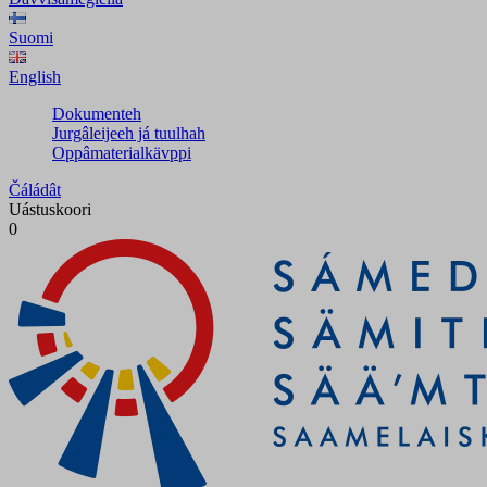
Suomi
English
Dokumenteh
Jurgâleijeeh já tuulhah
Oppâmaterialkävppi
Čáládât
Uástuskoori
0