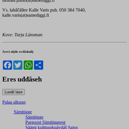
tuomas.juuso(at)samediggi.fi
Vs. lahâčällee Kalle Varis puh. 050 384 7040,
kalle.varis(at)samediggi.fi
Kove: Tarja Länsman
Jyevi siijđo ovdâskulij
Facebook
Twitter
WhatsApp
Share
Eres uđđâseh
Palaa alkuun
Sämitigge
Sämitigge
Pargoost Sämitiggeest
Säämi kulttuurkuávdáš Sajos