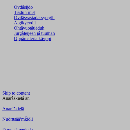
Ovdâsijđo
Tiäđuh mist
Ovdâsvástádâssyergih
Äigikyevdil
Ohtâvuotâtiäđuh
Jurgâleijeeh já tuulhah
Oppâmaterialkävppi
Skip to content
Anarâškielâ
an
Anarâškielâ
Nuõrttsääʹmǩiõll
Davvisámegiella