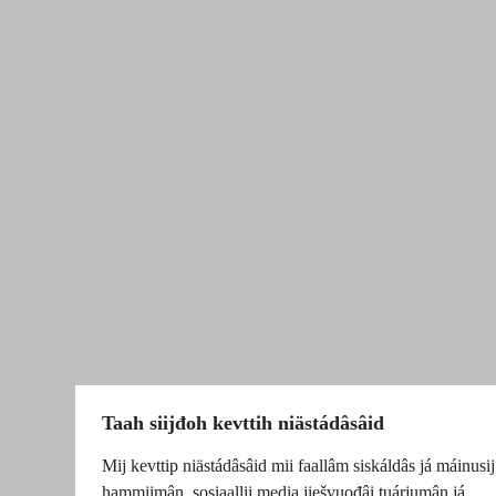
Taah siijđoh kevttih niästádâsâid
Mij kevttip niästádâsâid mii faallâm siskáldâs já máinusij
hammiimân, sosiaallii media jiešvuođâi tuárjumân já