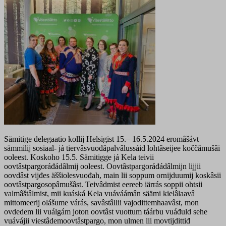
Sämitige delegaatio kollij Helsigist 15.– 16.5.2024 eromâšávt
sämmilij sosiaal- já tiervâsvuođâpalvâlussáid lohtâseijee koččâmušâi
ooleest. Koskoho 15.5. Sämitigge já Kela teivii
oovtâstpargoráđádâlmij ooleest. Oovtâstpargoráđádâlmijn lijjii
oovdâst vijđes äššiolesvuođah, main lii soppum ornijduumij koskâsii
oovtâstpargosopâmušâst. Teivâdmist eereeb iärrás soppii ohtsii
valmâštâlmist, mii kuáská Kela vuáváámân säämi kielâlaavâ
mittomeerij olášume várás, savâstâllii vajodittemhaavâst, mon
ovdedem lii vuálgám joton oovtâst vuottum táárbu vuáđuld sehe
vuávájii viestâdemoovtâstpargo, mon ulmen lii movtijdittiđ