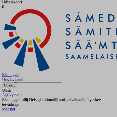
Uástuskoori
0
Sämitigge
Uusâ...
Uusâ...
Uusâ
Äigikyevdil
Sämitigge kollij Helsigist sämmilij soti-palvâlussáid kyeskee
teivâdmijn
Maasâd