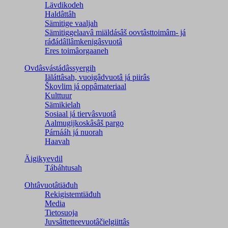
Lävdikodeh
Haldâttâh
Sämitige vaaljah
Sämitiggelaavâ miäldásâš oovtâsttoimâm- já
ráđádâllâmkenigâsvuotâ
Eres toimâorgaaneh
Ovdâsvástádâssyergih
Iäláttâsah, vuoigâdvuotâ já piirâs
Škovlim já oppâmateriaal
Kulttuur
Sämikielah
Sosiaal já tiervâsvuotâ
Aalmugijkoskâsâš pargo
Párnááh já nuorah
Haavah
Äigikyevdil
Tábáhtusah
Ohtâvuotâtiäđuh
Rekigistemtiäđuh
Media
Tietosuoja
Juvsâttetteevuotâčielgiittâs