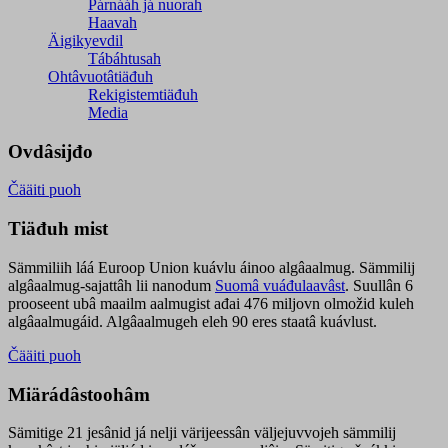
Párnááh já nuorah
Haavah
Äigikyevdil
Tábáhtusah
Ohtâvuotâtiäđuh
Rekigistemtiäđuh
Media
Ovdâsijđo
Čääiti puoh
Tiäđuh mist
Sämmiliih láá Euroop Union kuávlu áinoo algâaalmug. Sämmilij
algâaalmug-sajattâh lii nanodum
Suomâ vuáđulaavâst
. Suullân 6
prooseent ubâ maailm aalmugist ađai 476 miljovn olmožid kuleh
algâaalmugáid. Algâaalmugeh eleh 90 eres staatâ kuávlust.
Čääiti puoh
Miärádâstoohâm
Sämitige 21 jesânid já nelji värijeessân väljejuvvojeh sämmilij