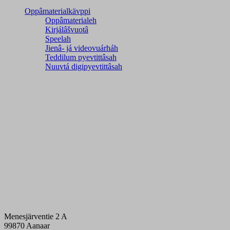
Oppâmaterialkävppi
Oppâmaterialeh
Kirjálâšvuotâ
Speelah
Jienâ- já videovuárháh
Teddilum pyevtittâsah
Nuuvtá digipyevtittâsah
Menesjärventie 2 A
99870 Aanaar