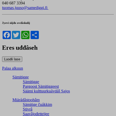
040 687 3394
tuomas.juuso@samediggi.fi
Jyevi siijđo ovdâskulij
Facebook
Twitter
WhatsApp
Share
Eres uđđâseh
Palaa alkuun
Sämitigge
Sämitigge
Pargoost Sämitiggeest
Säämi kulttuurkuávdáš Sajos
Miärádâstoohâm
Sämitige čuákkim
Stivrâ
Saavâjođetteijee