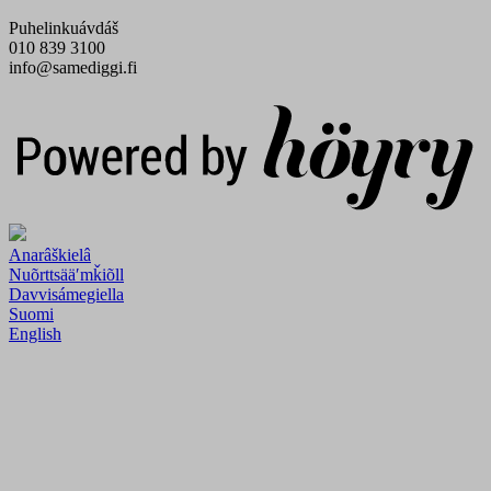
Puhelinkuávdáš
010 839 3100
info@samediggi.fi
Digi- ja mainostoimisto Höyry Rovaniemi ja Oulu
Anarâškielâ
Nuõrttsääʹmǩiõll
Davvisámegiella
Suomi
English