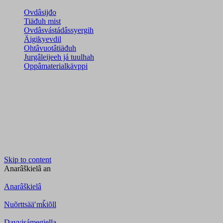
Ovdâsijđo
Tiäđuh mist
Ovdâsvástádâssyergih
Äigikyevdil
Ohtâvuotâtiäđuh
Jurgâleijeeh já tuulhah
Oppâmaterialkävppi
Skip to content
Anarâškielâ
an
Anarâškielâ
Nuõrttsääʹmǩiõll
Davvisámegiella