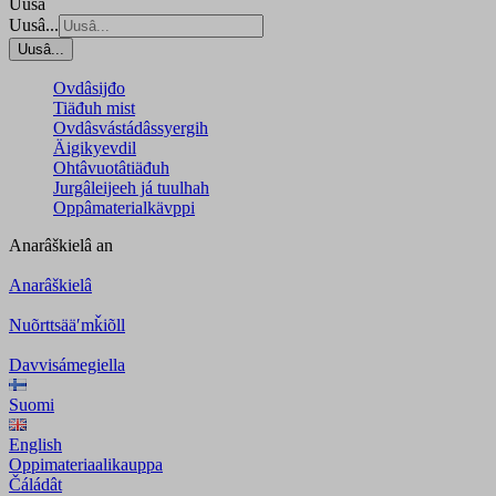
Uusâ
Uusâ...
Uusâ...
Ovdâsijđo
Tiäđuh mist
Ovdâsvástádâssyergih
Äigikyevdil
Ohtâvuotâtiäđuh
Jurgâleijeeh já tuulhah
Oppâmaterialkävppi
Anarâškielâ
an
Anarâškielâ
Nuõrttsääʹmǩiõll
Davvisámegiella
Suomi
English
Oppimateriaalikauppa
Čáládât