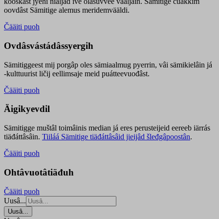
kooskâst jyehi niäljád ive olášuvvee vaaljâin. Sämitige čuákkim
oovdâst Sämitige alemus meridemvääldi.
Čääiti puoh
Ovdâsvástádâssyergih
Sämitiggeest mij porgâp oles sämiaalmug pyerrin, vâi sämikielâin já
-kulttuurist ličij eellimsaje meid puátteevuođâst.
Čääiti puoh
Äigikyevdil
Sämitigge muštâl toimâinis median já eres perusteijeid eereeb iärrás
tiäđáttâsâin.
Tiiláá Sämitige tiäđáttâsâid jieijâd šleđgâpoostân
.
Čääiti puoh
Ohtâvuotâtiäđuh
Čääiti puoh
Uusâ...
Uusâ...