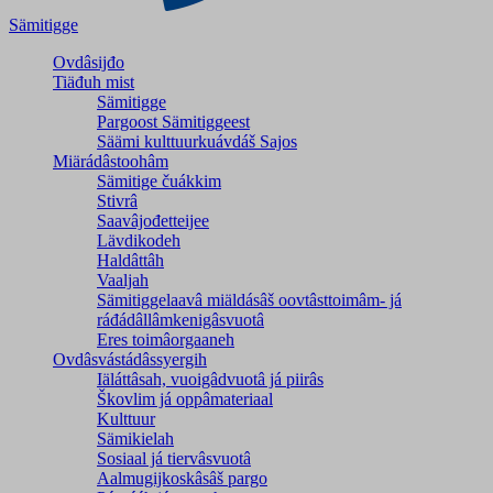
Sämitigge
Ovdâsijđo
Tiäđuh mist
Sämitigge
Pargoost Sämitiggeest
Säämi kulttuurkuávdáš Sajos
Miärádâstoohâm
Sämitige čuákkim
Stivrâ
Saavâjođetteijee
Lävdikodeh
Haldâttâh
Vaaljah
Sämitiggelaavâ miäldásâš oovtâsttoimâm- já
ráđádâllâmkenigâsvuotâ
Eres toimâorgaaneh
Ovdâsvástádâssyergih
Iäláttâsah, vuoigâdvuotâ já piirâs
Škovlim já oppâmateriaal
Kulttuur
Sämikielah
Sosiaal já tiervâsvuotâ
Aalmugijkoskâsâš pargo