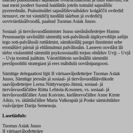
taat meid joođeet Suomâ haldâttâs jotelis toimáid sajasâšiše
pyereedmân. Puásuituállei sajasâšiševuáháduv kolgâččii ovdediđ
tienuuvt, ete tot västidičij tuođâlii táárbun já ovdedičij
oovtviärdásâšvuođâ, paahud Tuomas Aslak Juuso.
Sosiaal- já tiervâsvuođâminister Juuso sierânâsišedeijee Hannu
Peurasaarijn savâstâllii sämmilij soti-palvâlusâi äigikyevdilijn aašijn
tego soti-palvâlusâi ruttâdmist, sämikielâlij pargei finniimist sehe
eromâšávt párnái já elilâmulmui palvâlusâin. Lasseen oovdâst lâi
tárbu visásmittiđ sämmilii psykososiaallii torjuu ohtâduv Uvjj – Uvjâ
– Uvja tooimâ juátkim. Väestöliittoin savâstâllii sämmilii
peerâpoolitlii strategiast já eres máhđulii oovtâstpargoost.
Sämitige delegaatiost lijjii II värisaavâjođetteijee Tuomas Aslak
Juuso, Sämitige jeessân já sosiaal- já tiervâsvuođâlävdikode
saavâjođetteijee Leena Niittyvuopio-Jämsä, sosiaal- já
tiervâsvuođâčällee Riitta Lehtola-Kosonen, vs. sosiaal- já
tiervâsvuođâčällee Anni Koivisto, kielâtorvočällee Anne Kirste
Aikio, vs. iäláttâsčällee Maria Valkeapää já Poske sämiohtâduv
vuávájeijee Darija Semenoja.
Lasetiäđuh:
Tuomas Aslak Juuso
II värisaavâjođetteijee