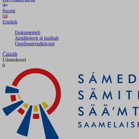
Suomi
English
Dokumenteh
Jurgâleijeeh já tuulhah
Oppâmaterialkävppi
Čáládât
Uástuskoori
0