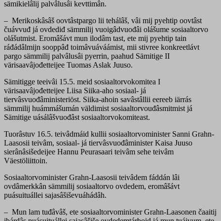
sämikielâlij palvâlusâi kevttimân.
– Merikoskâsâš oovtâstpargo lii tehálâš, vâi mij pyehtip oovtâst
čuávvuđ já ovdediđ sämmilij vuoigâdvuođâi olášume sosiaaltorvo
olášutmist. Eromâšávt mun ilodâm tast, ete mij pyehtip tain
ráđádâlmijn sooppâđ toimâvuáváámist, mii stivree konkreetlávt
pargo sämmilij palvâlusâi pyerrin, paahud Sämitige II
värisaavâjođetteijee Tuomas Aslak Juuso.
Sämitigge teeivâi 15.5. meid sosiaaltorvokomitea I
värisaavâjođetteijee Liisa Siika-aho sosiaal- já
tiervâsvuođâministeriöst. Siika-ahoin savâstâllii eereeb iärrás
sämmilij huámmášumán väldimist sosiaaltorvouđâsmitmist já
Sämitige uásálâšvuođâst sosiaaltorvokomiteast.
Tuorâstuv 16.5. teivâdmáid kullii sosiaaltorvominister Sanni Grahn-
Laasosii teivâm, sosiaal- já tiervâsvuođâminister Kaisa Juuso
sierânâsišedeijee Hannu Peurasaari teivâm sehe teivâm
Väestöliittoin.
Sosiaaltorvominister Grahn-Laasosii teivâdem fáddán lâi
ovdâmerkkân sämmilij sosiaaltorvo ovdedem, eromâšávt
puásuituállei sajasâšiševuáhádâh.
– Mun lam tuđâvâš, ete sosiaaltorvominister Grahn-Laasonen čaaitij
ibárdâs puásuituállei sajasâšiše ovdedemtárboid já mun tuáivum, ete