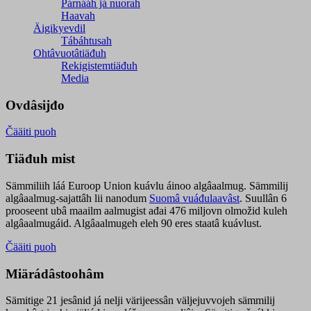
Párnááh já nuorah
Haavah
Äigikyevdil
Tábáhtusah
Ohtâvuotâtiäđuh
Rekigistemtiäđuh
Media
Ovdâsijđo
Čääiti puoh
Tiäđuh mist
Sämmiliih láá Euroop Union kuávlu áinoo algâaalmug. Sämmilij
algâaalmug-sajattâh lii nanodum
Suomâ vuáđulaavâst
. Suullân 6
prooseent ubâ maailm aalmugist ađai 476 miljovn olmožid kuleh
algâaalmugáid. Algâaalmugeh eleh 90 eres staatâ kuávlust.
Čääiti puoh
Miärádâstoohâm
Sämitige 21 jesânid já nelji värijeessân väljejuvvojeh sämmilij