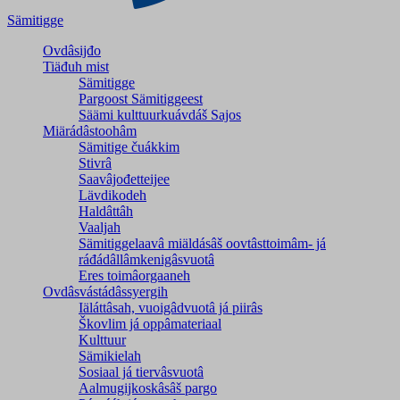
Sämitigge
Ovdâsijđo
Tiäđuh mist
Sämitigge
Pargoost Sämitiggeest
Säämi kulttuurkuávdáš Sajos
Miärádâstoohâm
Sämitige čuákkim
Stivrâ
Saavâjođetteijee
Lävdikodeh
Haldâttâh
Vaaljah
Sämitiggelaavâ miäldásâš oovtâsttoimâm- já
ráđádâllâmkenigâsvuotâ
Eres toimâorgaaneh
Ovdâsvástádâssyergih
Iäláttâsah, vuoigâdvuotâ já piirâs
Škovlim já oppâmateriaal
Kulttuur
Sämikielah
Sosiaal já tiervâsvuotâ
Aalmugijkoskâsâš pargo