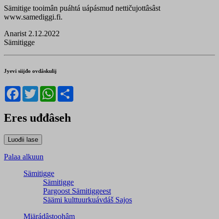
Sämitige tooimân puáhtá uápásmuđ nettičujottâsâst
www.samediggi.fi.
Anarist 2.12.2022
Sämitigge
Jyevi siijđo ovdâskulij
Facebook
Twitter
WhatsApp
Share
Eres uđđâseh
Palaa alkuun
Sämitigge
Sämitigge
Pargoost Sämitiggeest
Säämi kulttuurkuávdáš Sajos
Miärádâstoohâm