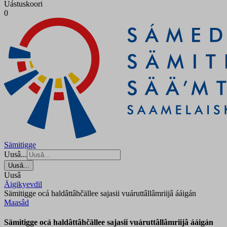
Uástuskoori
0
Sämitigge
Uusâ...
Uusâ...
Uusâ
Äigikyevdil
Sämitigge ocá haldâttâhčällee sajasii vuáruttâllâmriijâ ááigán
Maasâd
Sämitigge ocá haldâttâhčällee sajasii vuáruttâllâmriijâ ááigán