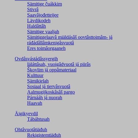
Sämitige čuákkim
Stivrâ
Saavâjođetteijee
Lävdikodeh
Haldâttâh
Sämitige vaaljah
Sämitiggelaavâ miäldásâš oovtâsttoimâm- já
ráđádâllâmkenigâsvuotâ
Eres toimâorgaaneh
Ovdâsvástádâssyergih
Iäláttâsah, vuoigâdvuotâ já piirâs
Škovlim já oppâmateriaal
Kulttuur
Sämikielah
Sosiaal já tiervâsvuotâ
Aalmugijkoskâsâš pargo
Párnááh já nuorah
Haavah
Äigikyevdil
Tábáhtusah
Ohtâvuotâtiäđuh
Rekigistemtiäđuh