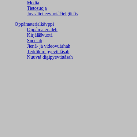
Media
Tietosuoja
Juvsâttetteevuotâčielgiittâs
Oppâmaterialkävppi
Oppâmaterialeh
Kirjálâšvuotâ
Speelah
Jienâ- já videovuárháh
Teddilum pyevtittâsah
Nuuvtá digipyevtittâsah