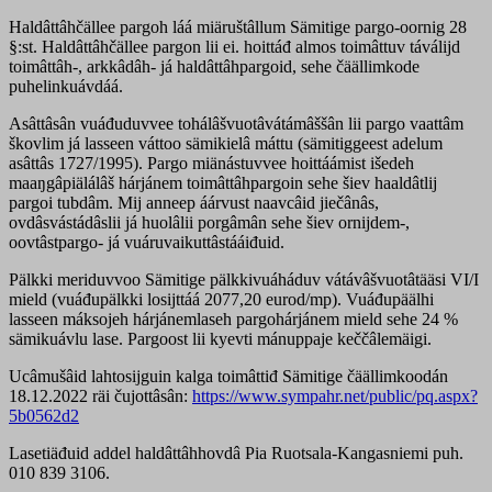
Haldâttâhčällee pargoh láá miäruštâllum Sämitige pargo-oornig 28
§:st. Haldâttâhčällee pargon lii ei. hoittáđ almos toimâttuv táválijd
toimâttâh-, arkkâdâh- já haldâttâhpargoid, sehe čäällimkode
puhelinkuávdáá.
Asâttâsân vuáđuduvvee tohálâšvuotâvátámâššân lii pargo vaattâm
škovlim já lasseen váttoo sämikielâ máttu (sämitiggeest adelum
asâttâs 1727/1995). Pargo miänástuvvee hoittáámist išedeh
maaŋgâpiälálâš hárjánem toimâttâhpargoin sehe šiev haaldâtlij
pargoi tubdâm. Mij anneep áárvust naavcâid jiečânâs,
ovdâsvástádâslii já huolâlii porgâmân sehe šiev ornijdem-,
oovtâstpargo- já vuáruvaikuttâstááiđuid.
Pälkki meriduvvoo Sämitige pälkkivuáháduv vátávâšvuotâtääsi VI/I
mield (vuáđupälkki losijttáá 2077,20 eurod/mp). Vuáđupäälhi
lasseen máksojeh hárjánemlaseh pargohárjánem mield sehe 24 %
sämikuávlu lase. Pargoost lii kyevti mánuppaje keččâlemäigi.
Ucâmušâid lahtosijguin kalga toimâttiđ Sämitige čäällimkoodán
18.12.2022 räi čujottâsân:
https://www.sympahr.net/public/pq.aspx?
5b0562d2
Lasetiäđuid addel haldâttâhhovdâ Pia Ruotsala-Kangasniemi puh.
010 839 3106.