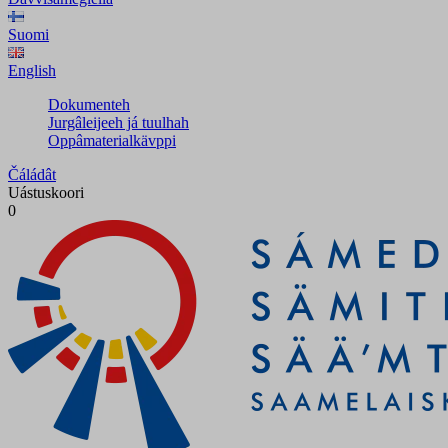
Suomi
English
Dokumenteh
Jurgâleijeeh já tuulhah
Oppâmaterialkävppi
Čáládât
Uástuskoori
0