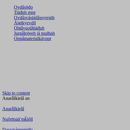
Ovdâsijđo
Tiäđuh mist
Ovdâsvástádâssyergih
Äigikyevdil
Ohtâvuotâtiäđuh
Jurgâleijeeh já tuulhah
Oppâmaterialkävppi
Skip to content
Anarâškielâ
an
Anarâškielâ
Nuõrttsääʹmǩiõll
Davvisámegiella