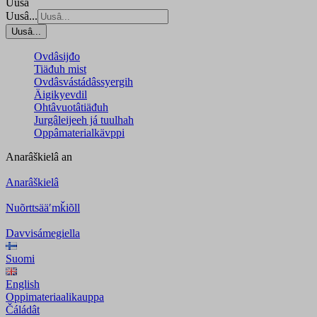
Uusâ
Uusâ...
Uusâ...
Ovdâsijđo
Tiäđuh mist
Ovdâsvástádâssyergih
Äigikyevdil
Ohtâvuotâtiäđuh
Jurgâleijeeh já tuulhah
Oppâmaterialkävppi
Anarâškielâ
an
Anarâškielâ
Nuõrttsääʹmǩiõll
Davvisámegiella
Suomi
English
Oppimateriaalikauppa
Čáládât