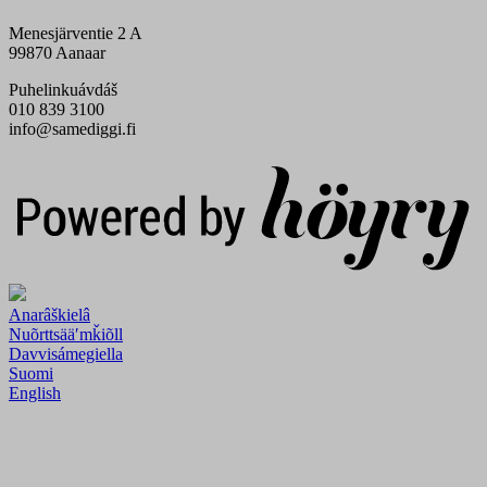
Menesjärventie 2 A
99870 Aanaar
Puhelinkuávdáš
010 839 3100
info@samediggi.fi
Digi- ja mainostoimisto Höyry Rovaniemi ja Oulu
Anarâškielâ
Nuõrttsääʹmǩiõll
Davvisámegiella
Suomi
English