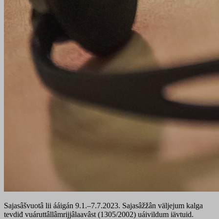
Sajasâšvuotâ lii ááigán 9.1.–7.7.2023. Sajasâžžân väljejum kalga
tevdiđ vuáruttâllâmrijjâlaavâst (1305/2002) uáivildum iävtuid.