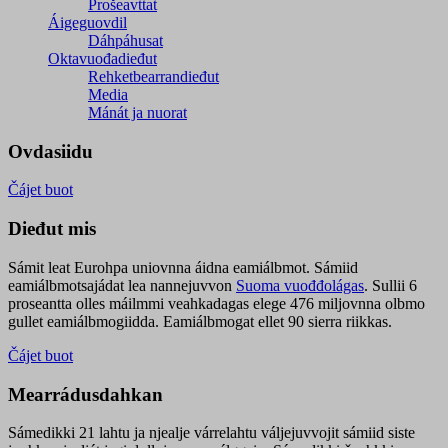
Prošeavttat
Áigeguovdil
Dáhpáhusat
Oktavuođadieđut
Rehketbearrandieđut
Media
Mánát ja nuorat
Ovdasiidu
Čájet buot
Dieđut mis
Sámit leat Eurohpa uniovnna áidna eamiálbmot. Sámiid
eamiálbmotsajádat lea nannejuvvon
Suoma vuođđolágas
. Sullii 6
proseantta olles máilmmi veahkadagas elege 476 miljovnna olbmo
gullet eamiálbmogiidda. Eamiálbmogat ellet 90 sierra riikkas.
Čájet buot
Mearrádusdahkan
Sámedikki 21 lahtu ja njealje várrelahtu váljejuvvojit sámiid siste