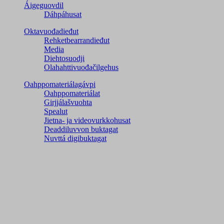
Áigeguovdil
Dáhpáhusat
Oktavuođadieđut
Rehketbearrandieđut
Media
Diehtosuodji
Olahahttivuođačilgehus
Oahppomateriálagávpi
Oahppomateriálat
Girjjálašvuohta
Spealut
Jietna- ja videovurkkohusat
Deaddiluvvon buktagat
Nuvttá digibuktagat