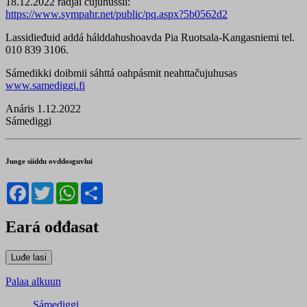
18.12.2022 rádjai čujuhussii:
https://www.sympahr.net/public/pq.aspx?5b0562d2
Lassidieđuid addá hálddahushoavda Pia Ruotsala-Kangasniemi tel.
010 839 3106.
Sámedikki doibmii sáhttá oahpásmit neahttačujuhusas
www.samediggi.fi
Anáris 1.12.2022
Sámediggi
Juoge siiddu ovddosguvlui
Facebook
Twitter
WhatsApp
Share
Eará ođđasat
Palaa alkuun
Sámediggi