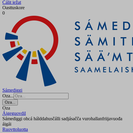
Čálit iežat
Oasttuskore
0
Sámediggi
Oza...
Oza...
Oza
Áigeguovdil
Sámediggi ohcá hálddahusčálli sadjásačča vurohallanfriijavuođa
áigái
Ruovttoluotta