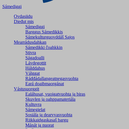
Sámediggi
Ovdasiidu
Dieđut mis
Sámediggi
Barggus Sámedikkis
Sámekulturguovddáš Sajos
Mearrádusdahkan
Sámedikki čoahkkin
Stivra
Ságadoalli
Lávdegottit
Hálddahus
Válggat
Ráđđádallangeatnegas­vuohta
Eará doaibmaorgánat
Vástusuorggit
Ealáhusat, vuoigatvuohta ja biras
Skuvlen ja oahppamateriála
Kultuvra
Sámegielat
Sosiála ja dearvvasvuohta
Riikkaidgaskasaš bargu
Mánát ja nuorat