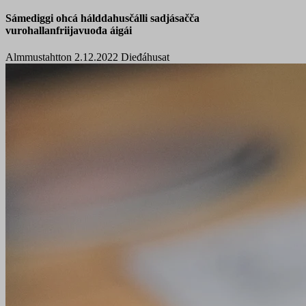
Sámediggi ohcá hálddahusčálli sadjásačča
vurohallanfriijavuođa áigái
Almmustahtton 2.12.2022
Dieđáhusat