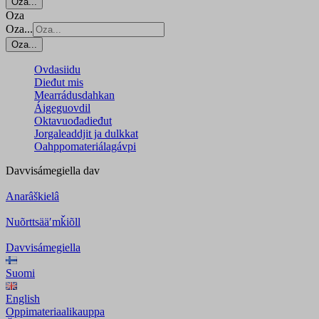
Oza...
Oza
Oza...
Oza...
Ovdasiidu
Dieđut mis
Mearrádusdahkan
Áigeguovdil
Oktavuođadieđut
Jorgaleaddjit ja dulkkat
Oahppomateriálagávpi
Davvisámegiella
dav
Anarâškielâ
Nuõrttsääʹmǩiõll
Davvisámegiella
Suomi
English
Oppimateriaalikauppa