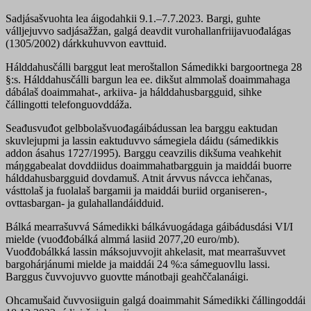
Sadjásašvuohta lea áigodahkii 9.1.–7.7.2023. Bargi, guhte
válljejuvvo sadjásažžan, galgá deavdit vurohallanfriijavuođalágas
(1305/2002) dárkkuhuvvon eavttuid.
Hálddahusčálli barggut leat meroštallon Sámedikki bargoortnega 28
§:s. Hálddahusčálli bargun lea ee. dikšut almmolaš doaimmahaga
dábálaš doaimmahat-, arkiiva- ja hálddahusbargguid, sihke
čállingotti telefonguovddáža.
Seađusvuđot gelbbolašvuođagáibádussan lea barggu eaktudan
skuvlejupmi ja lassin eaktuduvvo sámegiela dáidu (sámedikkis
addon ásahus 1727/1995). Barggu ceavzilis dikšuma veahkehit
máŋggabealat dovddiidus doaimmahatbargguin ja maiddái buorre
hálddahusbargguid dovdamuš. Atnit árvvus návcca iehčanas,
vásttolaš ja fuolalaš bargamii ja maiddái buriid organiseren-,
ovttasbargan- ja gulahallandáidduid.
Bálká mearrašuvvá Sámedikki bálkávuogádaga gáibádusdási VI/I
mielde (vuođđobálká almmá lasiid 2077,20 euro/mb).
Vuođđobálkká lassin máksojuvvojit ahkelasit, mat mearrašuvvet
bargohárjánumi mielde ja maiddái 24 %:a sámeguovllu lassi.
Barggus čuvvojuvvo guovtte mánotbaji geahččalanáigi.
Ohcamušaid čuvvosiiguin galgá doaimmahit Sámedikki čállingoddái