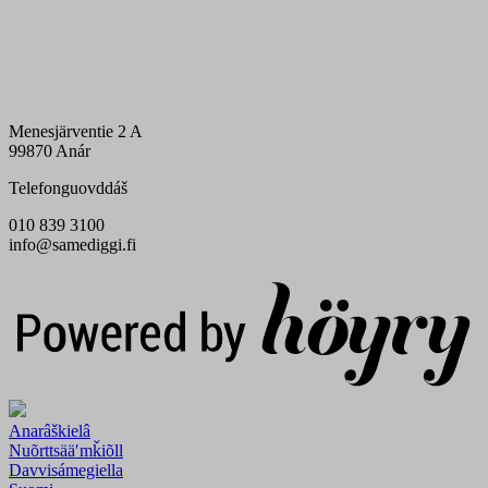
Menesjärventie 2 A
99870 Anár
Telefonguovddáš
010 839 3100
info@samediggi.fi
Digi- ja mainostoimisto Höyry Rovaniemi ja Oulu
Anarâškielâ
Nuõrttsääʹmǩiõll
Davvisámegiella