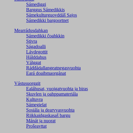
Sámediggi
Barggus Sámedikkis
Sámekulturguovddáš Sajos
Sámedikki bargoortnet
Mearrádusdahkan
Sámedikki čoahkkin
Stivra
Ságadoalli
Lávdegottit
Hálddahus
Válggat
Ráđđádallangeatnegas­vuohta
Eará doaibmaorgánat
Vástusuorggit
Ealáhusat, vuoigatvuohta ja biras
Skuvlen ja oahppamateriála
Kultuvra
Sámegielat
Sosiála ja dearvvasvuohta
Riikkaidgaskasaš bargu
Mánát ja nuorat
Prošeavttat