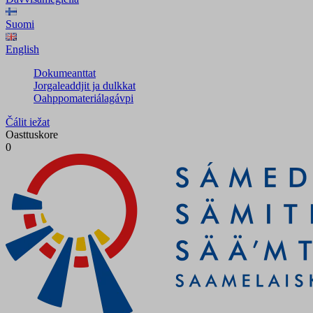
Suomi
English
Dokumeanttat
Jorgaleaddjit ja dulkkat
Oahppomateriálagávpi
Čálit iežat
Oasttuskore
0