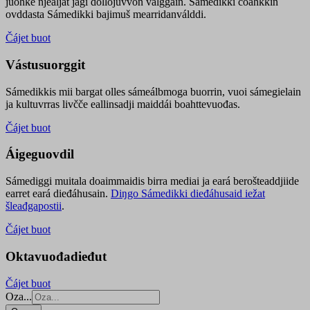
juohke njealját jagi dollojuvvon válggain. Sámedikki čoahkkin
ovddasta Sámedikki bajimuš mearridanválddi.
Čájet buot
Vástusuorggit
Sámedikkis mii bargat olles sámeálbmoga buorrin, vuoi sámegielain
ja kultuvrras livčče eallinsadji maiddái boahttevuođas.
Čájet buot
Áigeguovdil
Sámediggi muitala doaimmaidis birra mediai ja eará berošteaddjiide
earret eará dieđáhusain.
Diŋgo Sámedikki dieđáhusaid iežat
šleađgapostii
.
Čájet buot
Oktavuođadieđut
Čájet buot
Oza...