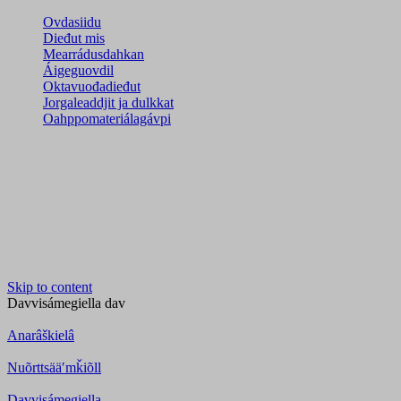
Ovdasiidu
Dieđut mis
Mearrádusdahkan
Áigeguovdil
Oktavuođadieđut
Jorgaleaddjit ja dulkkat
Oahppomateriálagávpi
Skip to content
Davvisámegiella
dav
Anarâškielâ
Nuõrttsääʹmǩiõll
Davvisámegiella