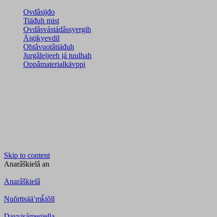
Ovdâsijđo
Tiäđuh mist
Ovdâsvástádâssyergih
Äigikyevdil
Ohtâvuotâtiäđuh
Jurgâleijeeh já tuulhah
Oppâmaterialkävppi
Skip to content
Anarâškielâ
an
Anarâškielâ
Nuõrttsääʹmǩiõll
Davvisámegiella