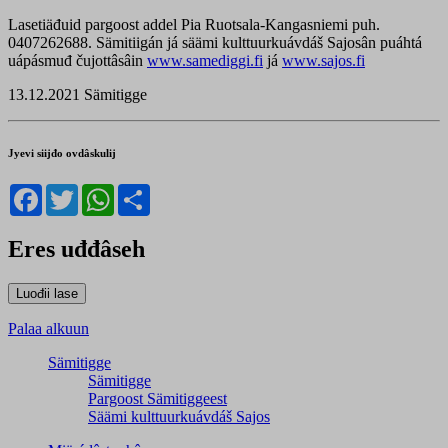
Lasetiäđuid pargoost addel Pia Ruotsala-Kangasniemi puh.
0407262688. Sämitiigán já säämi kulttuurkuávdáš Sajosân puáhtá
uápásmuđ čujottâsâin
www.samediggi.fi
já
www.sajos.fi
13.12.2021 Sämitigge
Jyevi siijđo ovdâskulij
Facebook
Twitter
WhatsApp
Share
Eres uđđâseh
Palaa alkuun
Sämitigge
Sämitigge
Pargoost Sämitiggeest
Säämi kulttuurkuávdáš Sajos