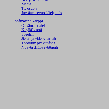
Media
Tietosuoja
Juvsâttetteevuotâčielgiittâs
Oppâmaterialkävppi
Oppâmaterialeh
Kirjálâšvuotâ
Speelah
Jienâ- já videovuárháh
Teddilum pyevtittâsah
Nuuvtá digipyevtittâsah