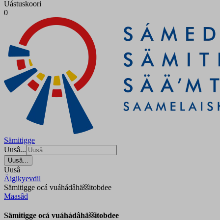
Uástuskoori
0
Sämitigge
Uusâ...
Uusâ...
Uusâ
Äigikyevdil
Sämitigge ocá vuáhádâhäššitobdee
Maasâd
Sämitigge ocá vuáhádâhäššitobdee