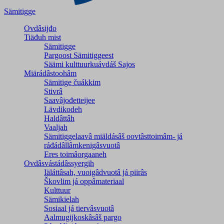
Sämitigge
Ovdâsijđo
Tiäđuh mist
Sämitigge
Pargoost Sämitiggeest
Säämi kulttuurkuávdáš Sajos
Miärádâstoohâm
Sämitige čuákkim
Stivrâ
Saavâjođetteijee
Lävdikodeh
Haldâttâh
Vaaljah
Sämitiggelaavâ miäldásâš oovtâsttoimâm- já
ráđádâllâmkenigâsvuotâ
Eres toimâorgaaneh
Ovdâsvástádâssyergih
Iäláttâsah, vuoigâdvuotâ já piirâs
Škovlim já oppâmateriaal
Kulttuur
Sämikielah
Sosiaal já tiervâsvuotâ
Aalmugijkoskâsâš pargo