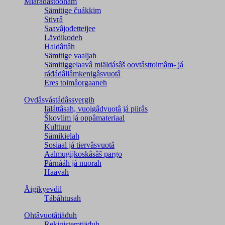
Miärádâstoohâm
Sämitige čuákkim
Stivrâ
Saavâjođetteijee
Lävdikodeh
Haldâttâh
Sämitige vaaljah
Sämitiggelaavâ miäldásâš oovtâsttoimâm- já
ráđádâllâmkenigâsvuotâ
Eres toimâorgaaneh
Ovdâsvástádâssyergih
Iäláttâsah, vuoigâdvuotâ já piirâs
Škovlim já oppâmateriaal
Kulttuur
Sämikielah
Sosiaal já tiervâsvuotâ
Aalmugijkoskâsâš pargo
Párnááh já nuorah
Haavah
Äigikyevdil
Tábáhtusah
Ohtâvuotâtiäđuh
Rekigistemtiäđuh