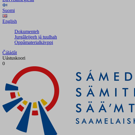
Suomi
English
Dokumenteh
Jurgâleijeeh já tuulhah
Oppâmaterialkävppi
Čáládât
Uástuskoori
0