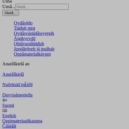
Uusâ
Uusâ...
Uusâ...
Ovdâsijđo
Tiäđuh mist
Ovdâsvástádâssyergih
Äigikyevdil
Ohtâvuotâtiäđuh
Jurgâleijeeh já tuulhah
Oppâmaterialkävppi
Anarâškielâ
an
Anarâškielâ
Nuõrttsääʹmǩiõll
Davvisámegiella
Suomi
English
Oppimateriaalikauppa
Čáládât