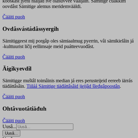
kooskâst jyehi niäljád ive olášuvvee vaaljâin. Sämitige čuákkim
oovdâst Sämitige alemus meridemvääldi.
Čääiti puoh
Ovdâsvástádâssyergih
Sämitiggeest mij porgâp oles sämiaalmug pyerrin, vâi sämikielâin já
-kulttuurist ličij eellimsaje meid puátteevuođâst.
Čääiti puoh
Äigikyevdil
Sämitigge muštâl toimâinis median já eres perusteijeid eereeb iärrás
tiäđáttâsâin.
Tiiláá Sämitige tiäđáttâsâid jieijâd šleđgâpoostân
.
Čääiti puoh
Ohtâvuotâtiäđuh
Čääiti puoh
Uusâ...
Uusâ...