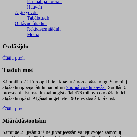
Párnááh já nuorah
Haavah
Äigikyevdil
Tábáhtusah
Ohtâvuotâtiäđuh
Rekigistemtiäđuh
Media
Ovdâsijđo
Čääiti puoh
Tiäđuh mist
Sämmiliih láá Euroop Union kuávlu áinoo algâaalmug. Sämmilij
algâaalmug-sajattâh lii nanodum
Suomâ vuáđulaavâst
. Suullân 6
prooseent ubâ maailm aalmugist ađai 476 miljovn olmožid kuleh
algâaalmugáid. Algâaalmugeh eleh 90 eres staatâ kuávlust.
Čääiti puoh
Miärádâstoohâm
Sämitige 21 jesânid já nelji värijeessân väljejuvvojeh sämmilij