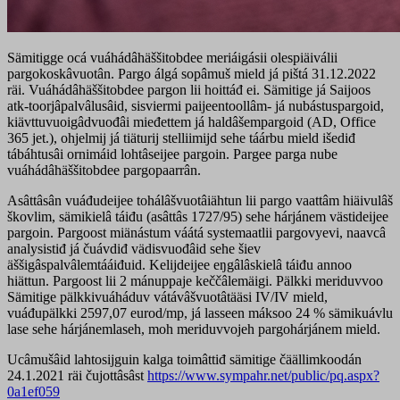
Sämitigge ocá vuáhádâhäššitobdee meriáigásii olespiäiválii
pargokoskâvuotân. Pargo álgá sopâmuš mield já pištá 31.12.2022
räi. Vuáhádâhäššitobdee pargon lii hoittáđ ei. Sämitige já Saijoos
atk-toorjâpalvâlusâid, sisviermi paijeentoollâm- já nubástuspargoid,
kiävttuvuoigâdvuođâi mieđettem já haldâšempargoid (AD, Office
365 jet.), ohjelmij já tiäturij stelliimijd sehe táárbu mield išediđ
tábáhtusâi ornimáid lohtâseijee pargoin. Pargee parga nube
vuáhádâhäššitobdee pargopaarrân.
Asâttâsân vuáđudeijee tohálâšvuotâiähtun lii pargo vaattâm hiäivulâš
škovlim, sämikielâ táiđu (asâttâs 1727/95) sehe hárjánem västideijee
pargoin. Pargoost miänástum váátá systemaatlii pargovyevi, naavcâ
analysistiđ já čuávdiđ vädisvuođâid sehe šiev
äššigâspalvâlemtááiđuid. Kelijdeijee eŋgâlâskielâ táiđu annoo
hiättun. Pargoost lii 2 mánuppaje keččâlemäigi. Pälkki meriduvvoo
Sämitige pälkkivuáháduv vátávâšvuotâtääsi IV/IV mield,
vuáđupälkki 2597,07 eurod/mp, já lasseen máksoo 24 % sämikuávlu
lase sehe hárjánemlaseh, moh meriduvvojeh pargohárjánem mield.
Ucâmušâid lahtosijguin kalga toimâttiđ sämitige čäällimkoodán
24.1.2021 räi čujottâsâst
https://www.sympahr.net/public/pq.aspx?
0a1ef059