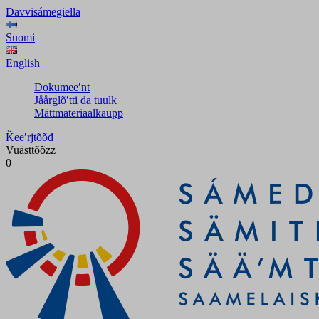
Davvisámegiella
Suomi
English
Dokumeeʹnt
Jåårǥlõʹtti da tuulk
Mättmateriaalkaupp
Ǩeeʹrjtõõđ
Vuästtõõzz
0