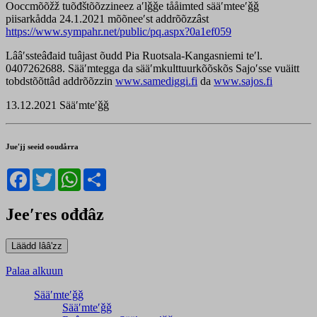
Ooccmõõžž tuõđštõõzzineez aʹlǧǧe tååimted sääʹmteeʹǧǧ
piisarkådda 24.1.2021 mõõneeʹst addrõõzzâst
https://www.sympahr.net/public/pq.aspx?0a1ef059
Lââʹssteâđaid tuâjast õudd Pia Ruotsala-Kangasniemi teʹl.
0407262688. Sääʹmtegga da sääʹmkulttuurkõõskõs Sajoʹsse vuäitt
tobdstõõttâd addrõõzzin
www.samediggi.fi
da
www.sajos.fi
13.12.2021 Sääʹmteʹǧǧ
Jueʹjj seeid ooudårra
Facebook
Twitter
WhatsApp
Share
Jeeʹres ođđâz
Palaa alkuun
Sääʹmteʹǧǧ
Sääʹmteʹǧǧ