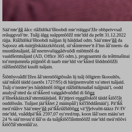
Sääʹmteʹǧǧ ååcc riâžldõkäʹšštoobdi mieʹrräiggsiʹžže obbpeivvsaž
reâuggvuõʹtte. Tuâjj älgg suåppmõõžž mieʹldd da peštt 31.12.2022
räjja. Riâžldõkäʹšštoobdi tuâjjan lij håiddad odm. Sääʹmteeʹǧǧ da
Sajoozz atk-tuärjjõskääzzkõõzzid, siiʹsǩinterneeʹtt âʹlnn ââʹnnem- da
muuttâstuâjaid, ââʹnnemvuõiggâdvuõđi miõttmõš da
vaaldšemtuâjaid (AD, Office 365 odm.), prograammi da teâttmašinai
toiʹmmjummša piijjmõš di taarb mieʹldd vieʹǩǩted šõddmõõžži
riâššmõõžžid kuulli tuâjain.
Šiõttõsvuâđliʹžžen ââʹntemõõlǥtõssân lij tuâj õõlǥtem škooultõs,
sääʹmǩiõl täidd (asetõs 1727/95) di härjjnemvuõtt vaʹstteei tuâjaid.
Tuâj oʹnnsteeʹjes håiddmõš õõlǥat riâžldõkmallaš tuâjjnääʹl, oodd
analysâʹstted da räʹtǩǩeed vaiggâdvuõđid di šiõǥǥ
äʹššneǩkääzzkâʹsttemtääidaid. Riʹjttjeei eŋgglõsǩiõl täidd ǩiõččât
ouddõssân. Tuâjast jääʹǩǩtet 2 määnpââʹj ǩiččlõddâmääiʹj. Päʹlǩǩ
meäʹrtââvv Sääʹmteeʹǧǧ päʹlǩǩriâžldõõǥǥ väʹǯǯelvuõtt-tääzz IV/IV
mieʹldd, vuâđđpäʹlǩǩ 2597,07 euʹrred/mp, koon lââʹssen määuʹset
24 % sääʹmvuuʹd lââʹss da tuâjjǩiõččlâsttmõõžž mieʹldd meäʹrtõõvi
ǩiõččlâʹsttemlââʹzz.