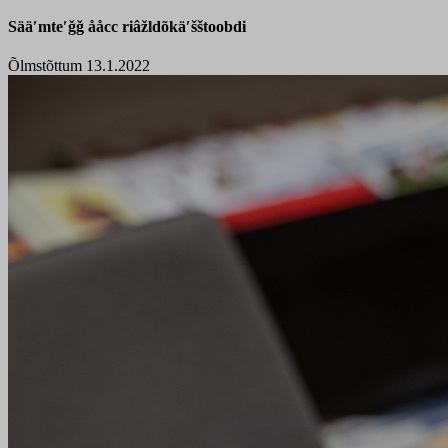
Sääʹmteʹǧǧ ååcc riâžldõkäʹšštoobdi
Õlmstõttum 13.1.2022