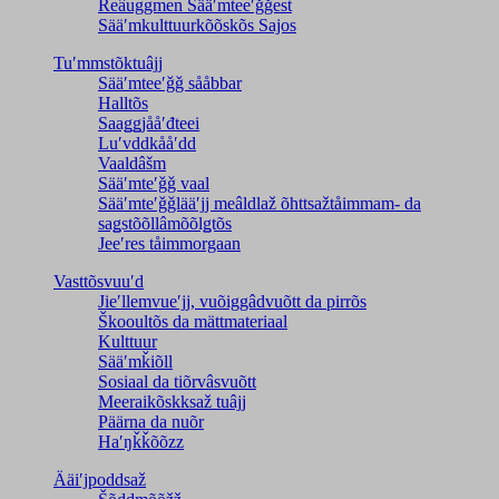
Reâuggmen Sääʹmteeʹǧǧest
Sääʹmkulttuurkõõskõs Sajos
Tuʹmmstõktuâjj
Sääʹmteeʹǧǧ sååbbar
Halltõs
Saaǥǥjååʹđteei
Luʹvddkååʹdd
Vaaldâšm
Sääʹmteʹǧǧ vaal
Sääʹmteʹǧǧlääʹjj meâldlaž õhttsažtåimmam- da
saǥstõõllâmõõlǥtõs
Jeeʹres tåimmorgaan
Vasttõsvuuʹd
Jieʹllemvueʹjj, vuõiggâdvuõtt da pirrõs
Škooultõs da mättmateriaal
Kulttuur
Sääʹmǩiõll
Sosiaal da tiõrvâsvuõtt
Meeraikõskksaž tuâjj
Päärna da nuõr
Haʹŋǩǩõõzz
Ääiʹjpoddsaž