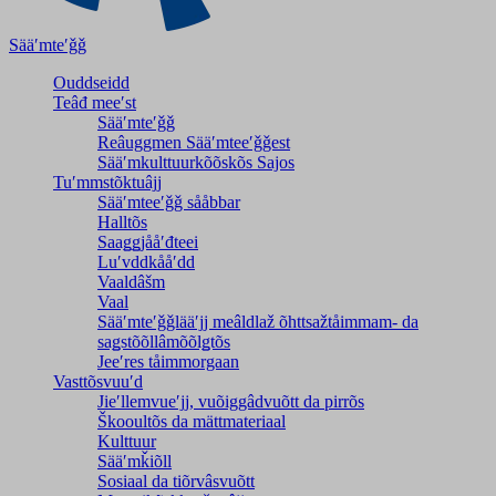
Sääʹmteʹǧǧ
Ouddseidd
Teâđ meeʹst
Sääʹmteʹǧǧ
Reâuggmen Sääʹmteeʹǧǧest
Sääʹmkulttuurkõõskõs Sajos
Tuʹmmstõktuâjj
Sääʹmteeʹǧǧ sååbbar
Halltõs
Saaǥǥjååʹđteei
Luʹvddkååʹdd
Vaaldâšm
Vaal
Sääʹmteʹǧǧlääʹjj meâldlaž õhttsažtåimmam- da
saǥstõõllâmõõlǥtõs
Jeeʹres tåimmorgaan
Vasttõsvuuʹd
Jieʹllemvueʹjj, vuõiggâdvuõtt da pirrõs
Škooultõs da mättmateriaal
Kulttuur
Sääʹmǩiõll
Sosiaal da tiõrvâsvuõtt