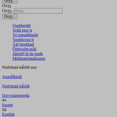
Ooʒʒ...
Ooʒʒ
Ooʒʒ...
Ooʒʒ...
Ouddseidd
Teâđ meeʹst
Tuʹmmstõktuâjj
Vasttõsvuuʹd
Ääiʹjpoddsaž
Õhttvuõtt-teâđ
Jåårǥlõʹtti da tuulk
Mättmateriaalkaupp
Nuõrttsääʹmǩiõll
nuo
Anarâškielâ
Nuõrttsääʹmǩiõll
Davvisámegiella
Suomi
English