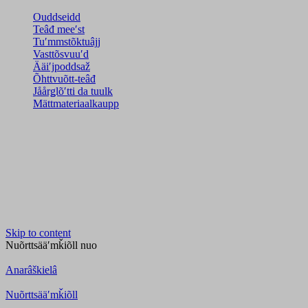
Ouddseidd
Teâđ meeʹst
Tuʹmmstõktuâjj
Vasttõsvuuʹd
Ääiʹjpoddsaž
Õhttvuõtt-teâđ
Jåårǥlõʹtti da tuulk
Mättmateriaalkaupp
Skip to content
Nuõrttsääʹmǩiõll
nuo
Anarâškielâ
Nuõrttsääʹmǩiõll