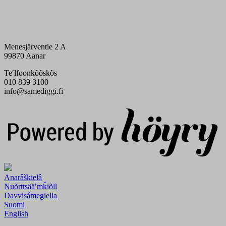
Menesjärventie 2 A
99870 Aanar
Teʹlfoonkõõskõs
010 839 3100
info@samediggi.fi
Digi- ja mainostoimisto Höyry Rovaniemi ja Oulu
Anarâškielâ
Nuõrttsääʹmǩiõll
Davvisámegiella
Suomi
English