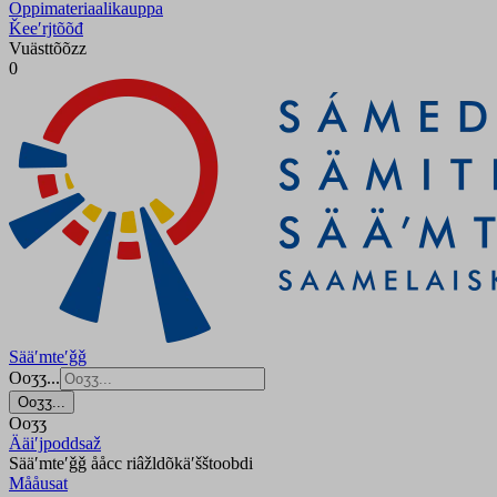
Oppimateriaalikauppa
Ǩeeʹrjtõõđ
Vuästtõõzz
0
Sääʹmteʹǧǧ
Ooʒʒ...
Ooʒʒ...
Ooʒʒ
Ääiʹjpoddsaž
Sääʹmteʹǧǧ ååcc riâžldõkäʹšštoobdi
Mååusat