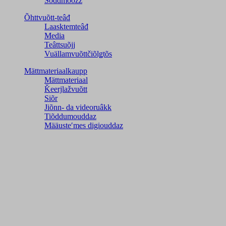
Šõddmõõžž
Õhttvuõtt-teâđ
Laasktemteâđ
Media
Teâttsuõjj
Vuällamvuõttčiõlǥtõs
Mättmateriaalkaupp
Mättmateriaal
Ǩeerjlažvuõtt
Siõr
Jiõnn- da videoruâkk
Tiõddumouddaz
Määusteʹmes digiouddaz