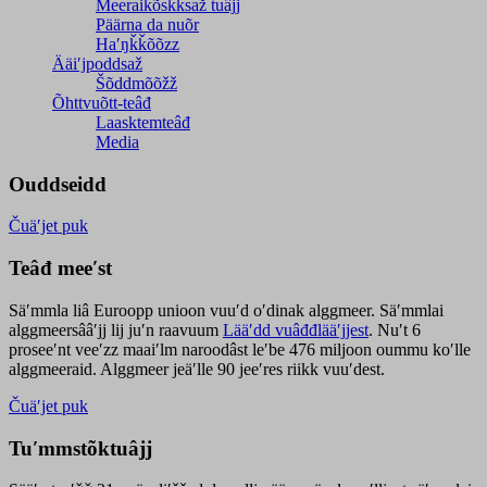
Meeraikõskksaž tuâjj
Päärna da nuõr
Haʹŋǩǩõõzz
Ääiʹjpoddsaž
Šõddmõõžž
Õhttvuõtt-teâđ
Laasktemteâđ
Media
Ouddseidd
Čuäʹjet puk
Teâđ meeʹst
Säʹmmla liâ Euroopp unioon vuuʹd oʹdinak alggmeer. Säʹmmlai
alggmeersââʹjj lij juʹn raavuum
Lääʹdd vuâđđlääʹjjest
. Nuʹt 6
proseeʹnt veeʹzz maaiʹlm naroodâst leʹbe 476 miljoon oummu koʹlle
alggmeeraid. Alggmeer jeäʹlle 90 jeeʹres riikk vuuʹdest.
Čuäʹjet puk
Tuʹmmstõktuâjj