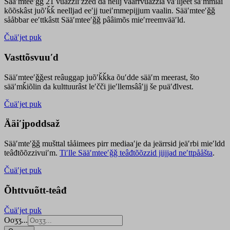
Sääʹmteeʹǧǧ 21 vuäzzliʹžžed da nellj väärrvuäzzla vaʹlljeet säʹmmlai
kõõskâst juõʹǩǩ neelljad eeʹjj tueiʹmmepijjum vaalin. Sääʹmteeʹǧǧ
sååbbar eeʹttkâstt Sääʹmteeʹǧǧ pââimõs mieʹrreemvääʹld.
Čuäʹjet puk
Vasttõsvuuʹd
Sääʹmteeʹǧǧest
reâuggap
juõʹǩǩka
õuʹdde
sääʹm meer
ast
, što
sääʹmǩiõlin da kulttuurâst leʹčči jieʹllemsââʹjj še puäʹđlvest.
Čuäʹjet puk
Ääiʹjpoddsaž
Sääʹmteʹǧǧ mušttal tååimees pirr mediaaʹje da jeärrsid jeäʹrbi mieʹldd
teâđtõõzzivuiʹm.
Tiʹlle Sääʹmteeʹǧǧ teâđtõõzzid jiijjad neʹttpååšta
.
Čuäʹjet puk
Õhttvuõtt-teâđ
Čuäʹjet puk
Ooʒʒ...