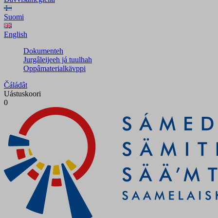
Suomi
English
Dokumenteh
Jurgâleijeeh já tuulhah
Oppâmaterialkävppi
Čáládât
Uástuskoori
0