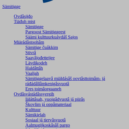
Sämitigge
Ovdâsijđo
Tiäđuh mist
Sämitigge
Pargoost Sämitiggeest
Säämi kulttuurkuávdáš Sajos
Miärádâstoohâm
Sämitige čuákkim
Stivrâ
Saavâjođetteijee
Lävdikodeh
Haldâttâh
Vaaljah
Sämitiggelaavâ miäldásâš oovtâsttoimâm- já
ráđádâllâmkenigâsvuotâ
Eres toimâorgaaneh
Ovdâsvástádâssyergih
Iäláttâsah, vuoigâdvuotâ já piirâs
Škovlim já oppâmateriaal
Kulttuur
Sämikielah
Sosiaal já tiervâsvuotâ
Aalmugijkoskâsâš pargo