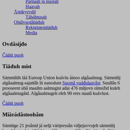
Párnááh já nuorah
Haavah
Äigikyevdil
Tábáhtusah
Ohtâvuotâtiäđuh
Rekigistemtiäđuh
Media
Ovdâsijđo
Čääiti puoh
Tiäđuh mist
Sämmiliih láá Euroop Union kuávlu áinoo algâaalmug. Sämmilij
algâaalmug-sajattâh lii nanodum
Suomâ vuáđulaavâst
. Suullân 6
prooseent ubâ maailm aalmugist ađai 476 miljovn olmožid kuleh
algâaalmugáid. Algâaalmugeh eleh 90 eres staatâ kuávlust.
Čääiti puoh
Miärádâstoohâm
Sämitige 21 jesânid já nelji värijeessân väljejuvvojeh sämmilij