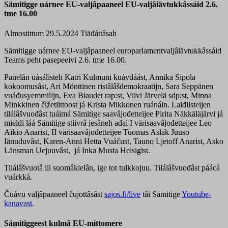
Sämitigge uárnee EU-valjâpaaneel EU-valjâiävtukkâssáid 2.6.
tme 16.00
Almostittum 29.5.2024
Tiäđáttâsah
Sämitigge uárnee EU-valjâpaaneel europarlamentvaljâiävtukkâssáid
Teams peht pasepeeivi 2.6. tme 16.00.
Panelân uásálisteh Katri Kulmuni kuávdáást, Annika Sipola
kokoomusâst, Ari Mönttinen ristâlâšdemokraatijn, Sara Seppänen
vuáđusyemmilijn, Eva Biaudet rap:st, Viivi Järvelä sdp:st, Minna
Minkkinen čižetlittoost já Krista Mikkonen ruánáin. Laiđiisteijen
tilálâšvuođâst tuáimá Sämitige saavâjođetteijee Pirita Näkkäläjärvi já
mieldi láá Sämitige stiivrâ jesâneh ađai I värisaavâjođetteijee Leo
Aikio Anarist, II värisaavâjođetteijee Tuomas Aslak Juuso
Iänuduvâst, Karen-Anni Hetta Vuáčust, Tauno Ljetoff Anarist, Asko
Länsman Ucjuuvâst, já Inka Musta Helsigist.
Tilálâšvuotâ lii suomâkielân, ige tot tulkkojuu. Tilálâšvuođâst páácá
vuárkká.
Čuávu valjâpaaneel čujottâsâst
sajos.fi/live
tâi Sämitige
Youtube-
kanavast
.
Sämitiggeest kulmâ EU-mittomere