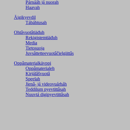
Párnááh já nuorah
Haavah
Äigikyevdil
Tábáhtusah
Ohtâvuotâtiäđuh
Rekigistemtiäđuh
Media
Tietosuoja
Juvsâttetteevuotâčielgiittâs
Oppâmaterialkävppi
Oppâmaterialeh
Kirjálâšvuotâ
Speelah
Jienâ- já videovuárháh
Teddilum pyevtittâsah
Nuuvtá digipyevtittâsah