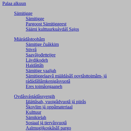
Palaa alkuun
Sämitigge
Sämitigge
Pargoost Sämitiggeest
Säämi kulttuurkuávdáš Sajos
Miärádâstoohâm
Sämitige čuákkim
Stivrâ
Saavâjođetteijee
Lävdikodeh
Haldâttâh
Sämitige vaaljah
Sämitiggelaavâ miäldásâš oovtâsttoimâm- já
ráđádâllâmkenigâsvuotâ
Eres toimâorgaaneh
Ovdâsvástádâssyergih
Iäláttâsah, vuoigâdvuotâ já piirâs
Škovlim já oppâmateriaal
Kulttuur
Sämikielah
Sosiaal já tiervâsvuotâ
Aalmugijkoskâsâš pargo