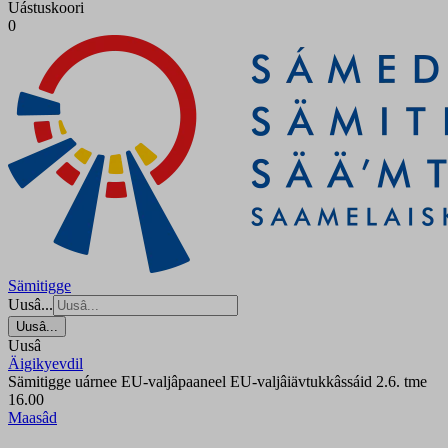
Uástuskoori
0
Sämitigge
Uusâ...
Uusâ...
Uusâ
Äigikyevdil
Sämitigge uárnee EU-valjâpaaneel EU-valjâiävtukkâssáid 2.6. tme
16.00
Maasâd