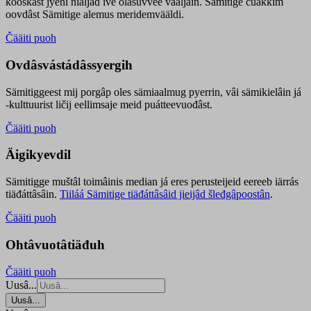
kooskâst jyehi niäljád ive olášuvvee vaaljâin. Sämitige čuákkim
oovdâst Sämitige alemus meridemvääldi.
Čääiti puoh
Ovdâsvástádâssyergih
Sämitiggeest mij porgâp oles sämiaalmug pyerrin, vâi sämikielâin já
-kulttuurist ličij eellimsaje meid puátteevuođâst.
Čääiti puoh
Äigikyevdil
Sämitigge muštâl toimâinis median já eres perusteijeid eereeb iärrás
tiäđáttâsâin.
Tiiláá Sämitige tiäđáttâsâid jieijâd šleđgâpoostân
.
Čääiti puoh
Ohtâvuotâtiäđuh
Čääiti puoh
Uusâ...
Uusâ...