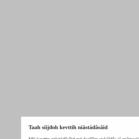
Taah siijđoh kevttih niästádâsâid