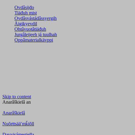
Ovdâsijđo
Tiäđuh mist
Ovdâsvástádâssyergih
Äigikyevdil
Ohtâvuotâtiäđuh
Jurgâleijeeh já tuulhah
Oppâmaterialkävppi
Skip to content
Anarâškielâ
an
Anarâškielâ
Nuõrttsääʹmǩiõll
Davvisámegiella