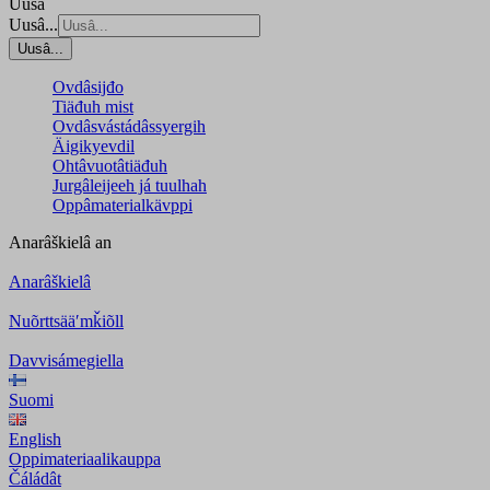
Uusâ
Uusâ...
Uusâ...
Ovdâsijđo
Tiäđuh mist
Ovdâsvástádâssyergih
Äigikyevdil
Ohtâvuotâtiäđuh
Jurgâleijeeh já tuulhah
Oppâmaterialkävppi
Anarâškielâ
an
Anarâškielâ
Nuõrttsääʹmǩiõll
Davvisámegiella
Suomi
English
Oppimateriaalikauppa
Čáládât