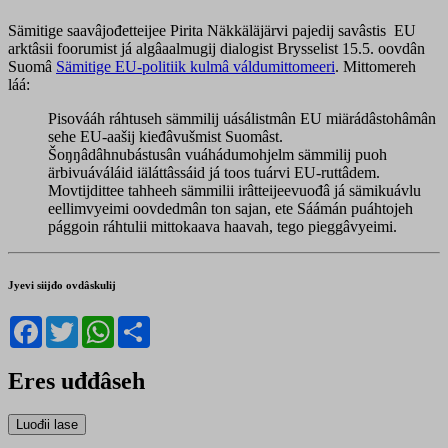
Sämitige saavâjođetteijee Pirita Näkkäläjärvi pajedij savâstis EU
arktâsii foorumist já algâaalmugij dialogist Brysselist 15.5. oovdân
Suomâ
Sämitige EU-politiik kulmâ váldumittomeeri
. Mittomereh
láá:
Pisovááh ráhtuseh sämmilij uásálistmân EU miärádâstohâmân
sehe EU-aašij kieđâvušmist Suomâst.
Šoŋŋâdâhnubástusân vuáhádumohjelm sämmilij puoh
ärbivuáváláid iäláttâssáid já toos tuárvi EU-ruttâdem.
Movtijdittee tahheeh sämmilii irâtteijeevuođâ já sämikuávlu
eellimvyeimi oovdedmân ton sajan, ete Sáámán puáhtojeh
pággoin ráhtulii mittokaava haavah, tego pieggâvyeimi.
Jyevi siijđo ovdâskulij
Facebook
Twitter
WhatsApp
Share
Eres uđđâseh