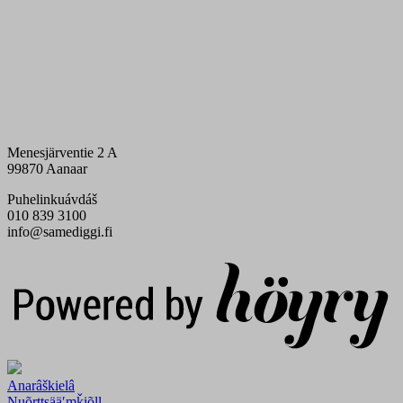
Menesjärventie 2 A
99870 Aanaar
Puhelinkuávdáš
010 839 3100
info@samediggi.fi
Digi- ja mainostoimisto Höyry Rovaniemi ja Oulu
Anarâškielâ
Nuõrttsääʹmǩiõll