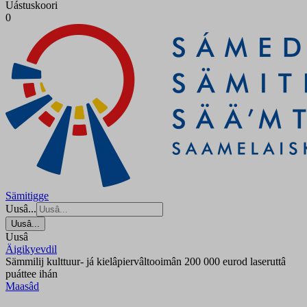
Uástuskoori
0
Sämitigge
Uusâ...
Uusâ...
Uusâ
Äigikyevdil
Sämmilij kulttuur- já kielâpiervâltooimân 200 000 eurod laseruttâ
puáttee ihán
Maasâd