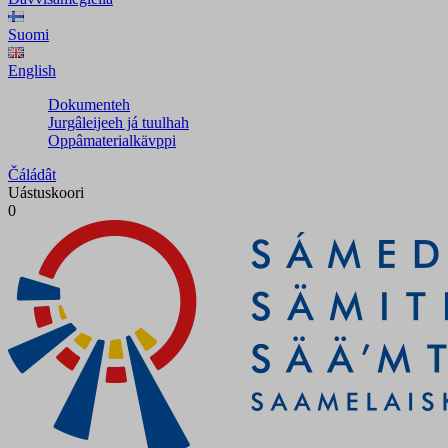
Suomi
English
Dokumenteh
Jurgâleijeeh já tuulhah
Oppâmaterialkävppi
Čáládât
Uástuskoori
0