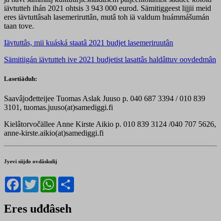
iävtutteh ihán 2021 ohtsis 3 943 000 eurod. Sämitiggeest lijjii meid
eres iävtuttâsah lasemeriruttân, mutâ toh iä valdum huámmášumán
taan tove.
Iävtuttâs, mii kuáská staatâ 2021 budjet lasemeriruutân
Sämitiigán iävtutteh ive 2021 budjetist lasattâs haldâttuv oovdedmân
Lasetiäđuh:
Saavâjođetteijee Tuomas Aslak Juuso p. 040 687 3394 / 010 839
3101, tuomas.juuso(at)samediggi.fi
Kielâtorvočällee Anne Kirste Aikio p. 010 839 3124 /040 707 5626,
anne-kirste.aikio(at)samediggi.fi
Jyevi siijđo ovdâskulij
Facebook
Twitter
WhatsApp
Share
Eres uđđâseh