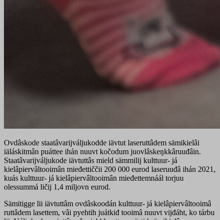
Ovdâskode staatâvarijváljukodde iävtut laseruttâdem sämikielâi
iäláskitmân puáttee ihán nuuvt kočodum juovlâskeŋkkâruuđâin.
Staatâvarijváljukode iävtuttâs mield sämmilij kulttuur- já
kielâpiervâltooimân mieđettiččii 200 000 eurod laseruuđâ ihán 2021,
kuás kulttuur- já kielâpiervâltooimân mieđettemnáál torjuu
olessummá ličij 1,4 miljovn eurod.
Sämitigge lii iävtuttâm ovdâskoodán kulttuur- já kielâpiervâltooimâ
ruttâdem lasettem, vâi pyehtih juátkiđ tooimâ nuuvt vijđáht, ko tárbu