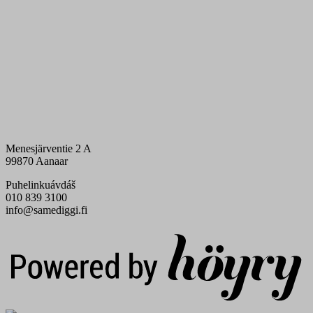
Menesjärventie 2 A
99870 Aanaar
Puhelinkuávdáš
010 839 3100
info@samediggi.fi
Digi- ja mainostoimisto Höyry Rovaniemi ja Oulu