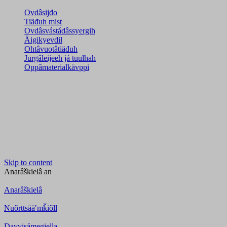
Ovdâsijđo
Tiäđuh mist
Ovdâsvástádâssyergih
Äigikyevdil
Ohtâvuotâtiäđuh
Jurgâleijeeh já tuulhah
Oppâmaterialkävppi
Skip to content
Anarâškielâ
an
Anarâškielâ
Nuõrttsääʹmǩiõll
Davvisámegiella