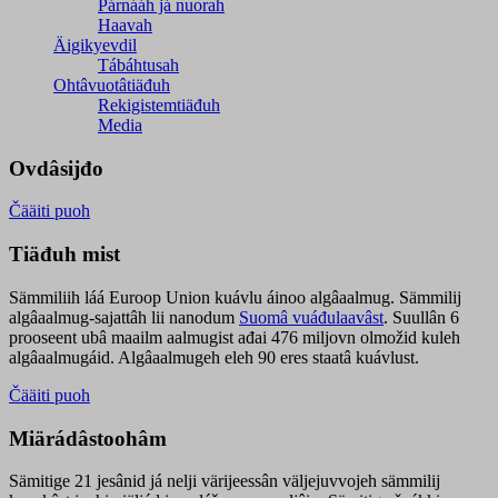
Párnááh já nuorah
Haavah
Äigikyevdil
Tábáhtusah
Ohtâvuotâtiäđuh
Rekigistemtiäđuh
Media
Ovdâsijđo
Čääiti puoh
Tiäđuh mist
Sämmiliih láá Euroop Union kuávlu áinoo algâaalmug. Sämmilij
algâaalmug-sajattâh lii nanodum
Suomâ vuáđulaavâst
. Suullân 6
prooseent ubâ maailm aalmugist ađai 476 miljovn olmožid kuleh
algâaalmugáid. Algâaalmugeh eleh 90 eres staatâ kuávlust.
Čääiti puoh
Miärádâstoohâm
Sämitige 21 jesânid já nelji värijeessân väljejuvvojeh sämmilij