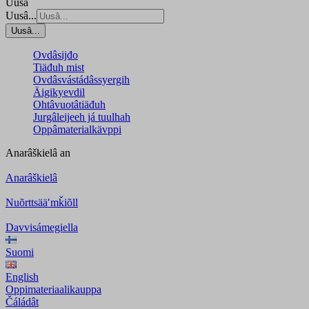
Uusâ
Uusâ...
Uusâ...
Ovdâsijđo
Tiäđuh mist
Ovdâsvástádâssyergih
Äigikyevdil
Ohtâvuotâtiäđuh
Jurgâleijeeh já tuulhah
Oppâmaterialkävppi
Anarâškielâ
an
Anarâškielâ
Nuõrttsääʹmǩiõll
Davvisámegiella
Suomi
English
Oppimateriaalikauppa
Čáládât