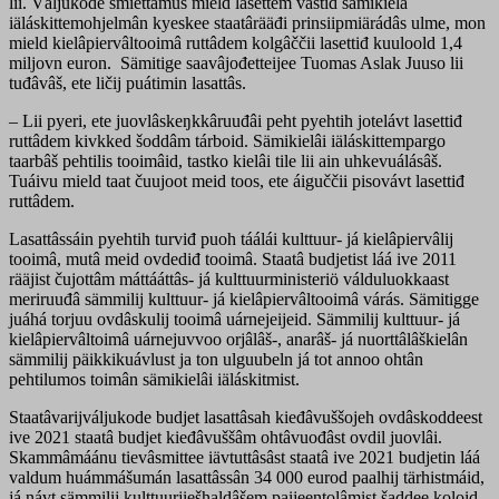
lii. Váljukode smiettâmuš mield lasettem västid sämikielâ
iäláskittemohjelmân kyeskee staatârääđi prinsiipmiärádâs ulme, mon
mield kielâpiervâltooimâ ruttâdem kolgâččii lasettiđ kuuloold 1,4
miljovn euron. Sämitige saavâjođetteijee Tuomas Aslak Juuso lii
tuđâvâš, ete ličij puátimin lasattâs.
– Lii pyeri, ete juovlâskeŋkkâruuđâi peht pyehtih jotelávt lasettiđ
ruttâdem kivkked šoddâm tárboid. Sämikielâi iäláskittempargo
taarbâš pehtilis tooimâid, tastko kielâi tile lii ain uhkevuálásâš.
Tuáivu mield taat čuujoot meid toos, ete áiguččii pisovávt lasettiđ
ruttâdem.
Lasattâssáin pyehtih turviđ puoh táálái kulttuur- já kielâpiervâlij
tooimâ, mutâ meid ovdediđ tooimâ. Staatâ budjetist láá ive 2011
rääjist čujottâm máttááttâs- já kulttuurministeriö válduluokkaast
meriruuđâ sämmilij kulttuur- já kielâpiervâltooimâ várás. Sämitigge
juáhá torjuu ovdâskulij tooimâ uárnejeijeid. Sämmilij kulttuur- já
kielâpiervâltoimâ uárnejuvvoo orjâlâš-, anarâš- já nuorttâlâškielân
sämmilij päikkikuávlust ja ton ulguubeln já tot annoo ohtân
pehtilumos toimân sämikielâi iäláskitmist.
Staatâvarijváljukode budjet lasattâsah kieđâvuššojeh ovdâskoddeest
ive 2021 staatâ budjet kieđâvuššâm ohtâvuođâst ovdil juovlâi.
Skammâmáánu tievâsmittee iävtuttâsâst staatâ ive 2021 budjetin láá
valdum huámmášumán lasattâssân 34 000 eurod paalhij tärhistmáid,
já návt sämmilij kulttuurjiešhaldâšem paijeentolâmist šaddee koloid