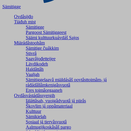
Sämitigge
Ovdâsijđo
Tiäđuh mist
Sämitigge
Pargoost Sämitiggeest
Säämi kulttuurkuávdáš Sajos
Miärádâstoohâm
Sämitige čuákkim
Stivrâ
Saavâjođetteijee
Lävdikodeh
Haldâttâh
Vaaljah
Sämitiggelaavâ miäldásâš oovtâsttoimâm- já
ráđádâllâmkenigâsvuotâ
Eres toimâorgaaneh
Ovdâsvástádâssyergih
Iäláttâsah, vuoigâdvuotâ já piirâs
Škovlim já oppâmateriaal
Kulttuur
Sämikielah
Sosiaal já tiervâsvuotâ
Aalmugijkoskâsâš pargo