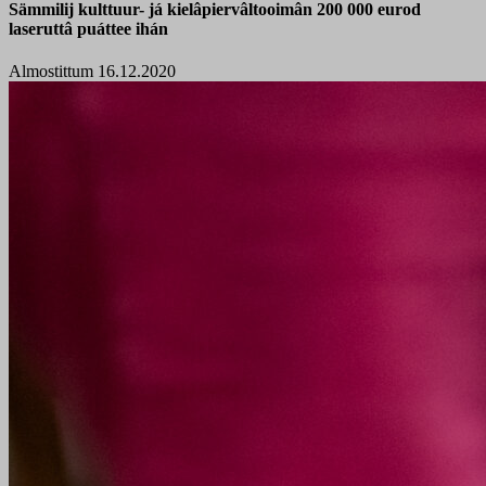
Sämmilij kulttuur- já kielâpiervâltooimân 200 000 eurod
laseruttâ puáttee ihán
Almostittum 16.12.2020