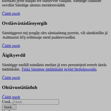
kooskâst jyehi niäljád ive olášuvvee vaaljâin. Sämitige čuákkim
oovdâst Sämitige alemus meridemvääldi.
Čääiti puoh
Ovdâsvástádâssyergih
Sämitiggeest mij porgâp oles sämiaalmug pyerrin, vâi sämikielâin já
-kulttuurist ličij eellimsaje meid puátteevuođâst.
Čääiti puoh
Äigikyevdil
Sämitigge muštâl toimâinis median já eres perusteijeid eereeb iärrás
tiäđáttâsâin.
Tiiláá Sämitige tiäđáttâsâid jieijâd šleđgâpoostân
.
Čääiti puoh
Ohtâvuotâtiäđuh
Čääiti puoh
Uusâ...
Uusâ...