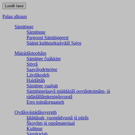
Palaa alkuun
Sämitigge
Sämitigge
Pargoost Sämitiggeest
Säämi kulttuurkuávdáš Sajos
Miärádâstoohâm
Sämitige čuákkim
Stivrâ
Saavâjođetteijee
Lävdikodeh
Haldâttâh
Sämitige vaaljah
Sämitiggelaavâ miäldásâš oovtâsttoimâm- já
ráđádâllâmkenigâsvuotâ
Eres toimâorgaaneh
Ovdâsvástádâssyergih
Iäláttâsah, vuoigâdvuotâ já piirâs
Škovlim já oppâmateriaal
Kulttuur
Sämikielah