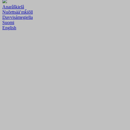
Anarâškielâ
Nuõrttsääʹmǩiõll
Davvisámegiella
Suomi
English