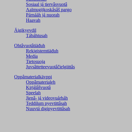
Sosiaal já tiervâsvuotâ
Aalmugijkoskâsâš pargo
Párnááh já nuorah
Haavah
Äigikyevdil
Tábáhtusah
Ohtâvuotâtiäđuh
Rekigistemtiäđuh
Media
Tietosuoja
Juvsâttetteevuotâčielgiittâs
Oppâmaterialkävppi
Oppâmaterialeh
Kirjálâšvuotâ
Speelah
Jienâ- já videovuárháh
Teddilum pyevtittâsah
Nuuvtá digipyevtittâsah