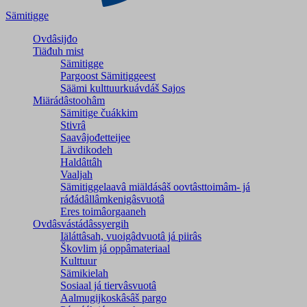
Sämitigge
Ovdâsijđo
Tiäđuh mist
Sämitigge
Pargoost Sämitiggeest
Säämi kulttuurkuávdáš Sajos
Miärádâstoohâm
Sämitige čuákkim
Stivrâ
Saavâjođetteijee
Lävdikodeh
Haldâttâh
Vaaljah
Sämitiggelaavâ miäldásâš oovtâsttoimâm- já
ráđádâllâmkenigâsvuotâ
Eres toimâorgaaneh
Ovdâsvástádâssyergih
Iäláttâsah, vuoigâdvuotâ já piirâs
Škovlim já oppâmateriaal
Kulttuur
Sämikielah
Sosiaal já tiervâsvuotâ
Aalmugijkoskâsâš pargo