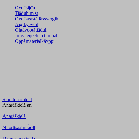
Ovdâsijđo
Tiäđuh mist
Ovdâsvástádâssyergih
Äigikyevdil
Ohtâvuotâtiäđuh
Jurgâleijeeh já tuulhah
Oppâmaterialkävppi
Skip to content
Anarâškielâ
an
Anarâškielâ
Nuõrttsääʹmǩiõll
Davvisámegiella