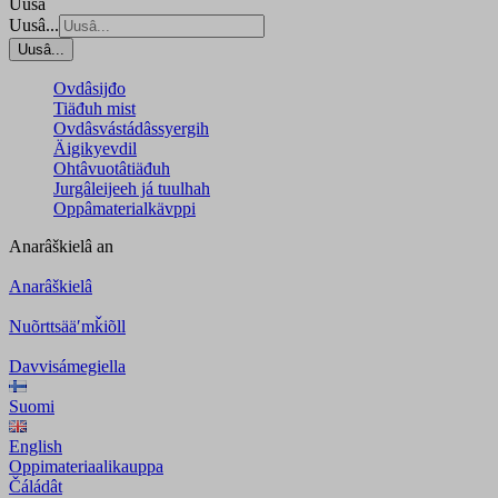
Uusâ
Uusâ...
Uusâ...
Ovdâsijđo
Tiäđuh mist
Ovdâsvástádâssyergih
Äigikyevdil
Ohtâvuotâtiäđuh
Jurgâleijeeh já tuulhah
Oppâmaterialkävppi
Anarâškielâ
an
Anarâškielâ
Nuõrttsääʹmǩiõll
Davvisámegiella
Suomi
English
Oppimateriaalikauppa
Čáládât