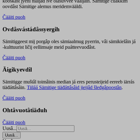
kooskâst jyehi niäljád ive olášuvvee vaaljâin. Sämitige čuákkim
oovdâst Sämitige alemus meridemvääldi.
Čääiti puoh
Ovdâsvástádâssyergih
Sämitiggeest mij porgâp oles sämiaalmug pyerrin, vâi sämikielâin já
-kulttuurist ličij eellimsaje meid puátteevuođâst.
Čääiti puoh
Äigikyevdil
Sämitigge muštâl toimâinis median já eres perusteijeid eereeb iärrás
tiäđáttâsâin.
Tiiláá Sämitige tiäđáttâsâid jieijâd šleđgâpoostân
.
Čääiti puoh
Ohtâvuotâtiäđuh
Čääiti puoh
Uusâ...
Uusâ...