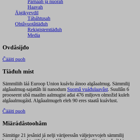
Párnááh já nuorah
Haavah
Äigikyevdil
Tábáhtusah
Ohtâvuotâtiäđuh
Rekigistemtiäđuh
Media
Ovdâsijđo
Čääiti puoh
Tiäđuh mist
Sämmiliih láá Euroop Union kuávlu áinoo algâaalmug. Sämmilij
algâaalmug-sajattâh lii nanodum
Suomâ vuáđulaavâst
. Suullân 6
prooseent ubâ maailm aalmugist ađai 476 miljovn olmožid kuleh
algâaalmugáid. Algâaalmugeh eleh 90 eres staatâ kuávlust.
Čääiti puoh
Miärádâstoohâm
Sämitige 21 jesânid já nelji värijeessân väljejuvvojeh sämmilij