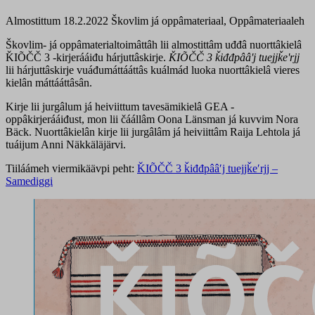
Almostittum 18.2.2022
Škovlim já oppâmateriaal, Oppâmateriaaleh
Škovlim- já oppâmaterialtoimâttâh lii almostittâm uđđâ nuorttâkielâ
ǨIÕČČ 3 -kirjerááiđu hárjuttâskirje.
ǨIÕČČ 3 ǩiđđpââʹj tuejjǩeʹrjj
lii hárjuttâskirje vuáđumáttááttâs kuálmád luoka nuorttâkielâ vieres
kielân máttááttâsân.
Kirje lii jurgâlum já heiviittum tavesämikielâ GEA -
oppâkirjerááiđust, mon lii čáállâm Oona Länsman já kuvvim Nora
Bäck. Nuorttâkielân kirje lii jurgâlâm já heiviittâm Raija Lehtola já
tuáijum Anni Näkkäläjärvi.
Tiiláámeh viermikäävpi peht:
ǨIÕČČ 3 ǩiđđpââʹj tuejjǩeʹrjj –
Samediggi