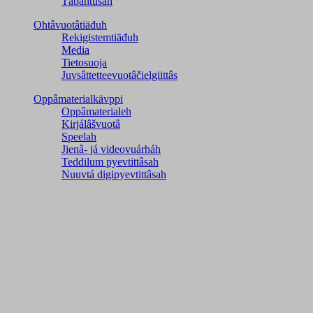
Tábáhtusah
Ohtâvuotâtiäđuh
Rekigistemtiäđuh
Media
Tietosuoja
Juvsâttetteevuotâčielgiittâs
Oppâmaterialkävppi
Oppâmaterialeh
Kirjálâšvuotâ
Speelah
Jienâ- já videovuárháh
Teddilum pyevtittâsah
Nuuvtá digipyevtittâsah