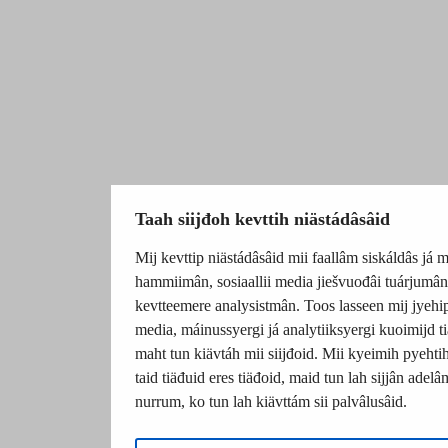
Taah siijđoh kevttih niästádâsâid
Mij kevttip niästádâsâid mii faallâm siskáldâs já m
hammiimân, sosiaallii media jiešvuođâi tuárjumân
kevtteemere analysistmân. Toos lasseen mij jyehip 
media, máinussyergi já analytiiksyergi kuoimijd ti
maht tun kiävtáh mii siijđoid. Mii kyeimih pyehtih 
taid tiäđuid eres tiäđoid, maid tun lah sijjân adelâ
nurrum, ko tun lah kiävttám sii palvâlusâid.