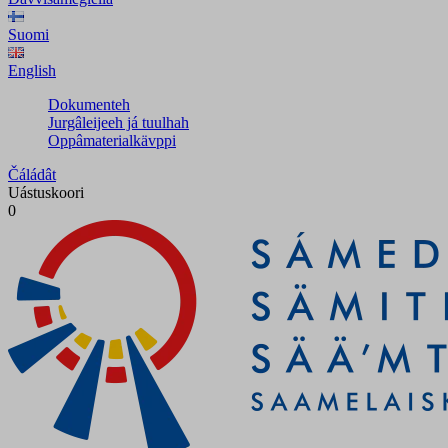
Suomi
English
Dokumenteh
Jurgâleijeeh já tuulhah
Oppâmaterialkävppi
Čáládât
Uástuskoori
0