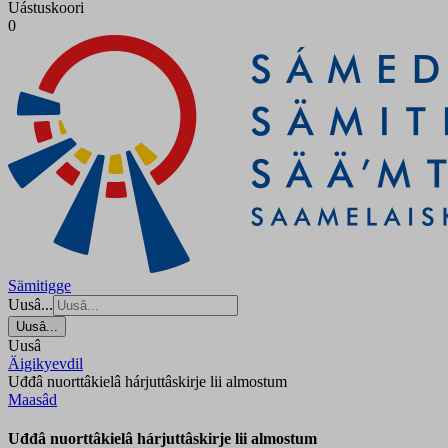
Uástuskoori
0
Sämitigge
Uusâ...
Uusâ...
Uusâ
Äigikyevdil
Uđđâ nuorttâkielâ hárjuttâskirje lii almostum
Maasâd
Uđđâ nuorttâkielâ hárjuttâskirje lii almostum