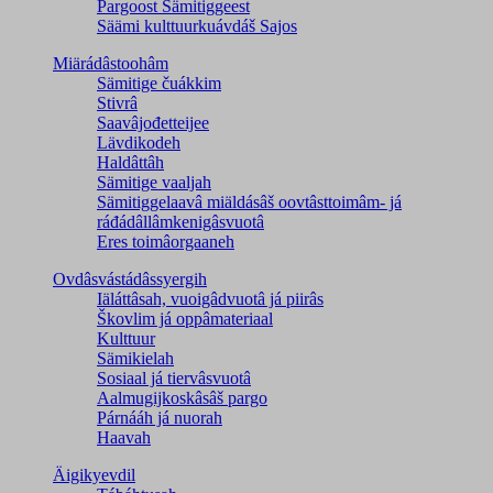
Pargoost Sämitiggeest
Säämi kulttuurkuávdáš Sajos
Miärádâstoohâm
Sämitige čuákkim
Stivrâ
Saavâjođetteijee
Lävdikodeh
Haldâttâh
Sämitige vaaljah
Sämitiggelaavâ miäldásâš oovtâsttoimâm- já
ráđádâllâmkenigâsvuotâ
Eres toimâorgaaneh
Ovdâsvástádâssyergih
Iäláttâsah, vuoigâdvuotâ já piirâs
Škovlim já oppâmateriaal
Kulttuur
Sämikielah
Sosiaal já tiervâsvuotâ
Aalmugijkoskâsâš pargo
Párnááh já nuorah
Haavah
Äigikyevdil