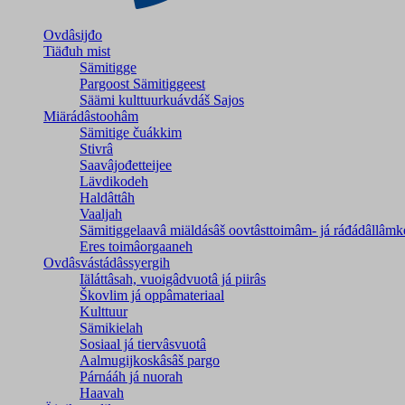
Ovdâsijđo
Tiäđuh mist
Sämitigge
Pargoost Sämitiggeest
Säämi kulttuurkuávdáš Sajos
Miärádâstoohâm
Sämitige čuákkim
Stivrâ
Saavâjođetteijee
Lävdikodeh
Haldâttâh
Vaaljah
Sämitiggelaavâ miäldásâš oovtâsttoimâm- já ráđádâllâmk
Eres toimâorgaaneh
Ovdâsvástádâssyergih
Iäláttâsah, vuoigâdvuotâ já piirâs
Škovlim já oppâmateriaal
Kulttuur
Sämikielah
Sosiaal já tiervâsvuotâ
Aalmugijkoskâsâš pargo
Párnááh já nuorah
Haavah