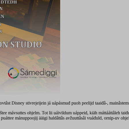
vtâst Disney stivrejeijein já uápásmuđ puoh peelijd taaiđâ-, mainâstem- 
tee mávsuttes ohjelm. Tot lii uáivildum uáppeid, kiäh máttááttâleh taiđu
p puáttee mánuppoojij ääigi haldâttâs avžuuttâsâi vuáđuld, ornip-uv ohje