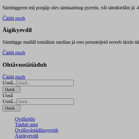
Sämitiggeest mij porgâp oles sämiaalmug pyerrin, vâi sämikielâin já -ku
Čääiti puoh
Äigikyevdil
Sämitigge muštâl toimâinis median já eres perusteijeid eereeb iärrás ti
Čääiti puoh
Ohtâvuotâtiäđuh
Čääiti puoh
Uusâ...
Uusâ...
Uusâ
Uusâ...
Uusâ...
Ovdâsijđo
Tiäđuh mist
Ovdâsvástádâssyergih
Äigikyevdil