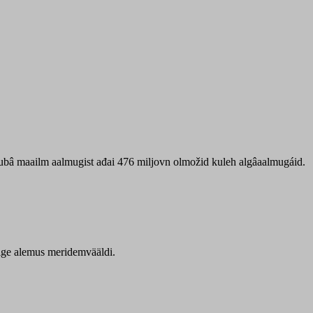
 ubâ maailm aalmugist ađai 476 miljovn olmožid kuleh algâaalmugáid.
itige alemus meridemvääldi.