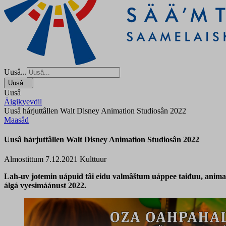
Uusâ...
Uusâ...
Uusâ
Äigikyevdil
Uusâ hárjuttâllen Walt Disney Animation Studiosân 2022
Maasâd
Uusâ hárjuttâllen Walt Disney Animation Studiosân 2022
Almostittum 7.12.2021
Kulttuur
Lah-uv jotemin uápuid tâi eidu valmâštum uáppee taiđuu, animaat
álgá vyesimáánust 2022.