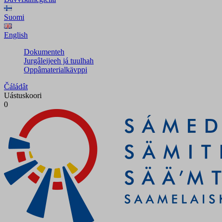
Suomi
English
Dokumenteh
Jurgâleijeeh já tuulhah
Oppâmaterialkävppi
Čáládât
Uástuskoori
0