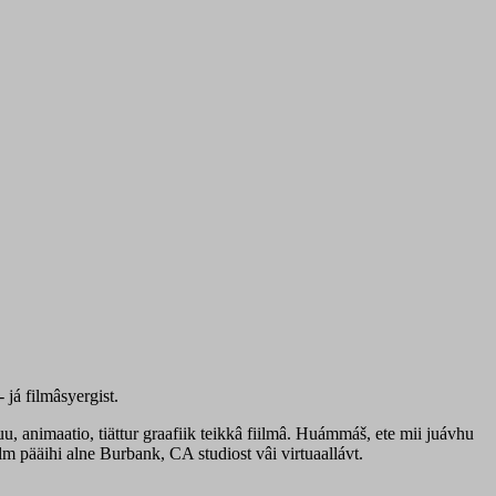
já filmâsyergist.
u, animaatio, tiättur graafiik teikkâ fiilmâ. Huámmáš, ete mii juávhu
lm pääihi alne Burbank, CA studiost vâi virtuaallávt.