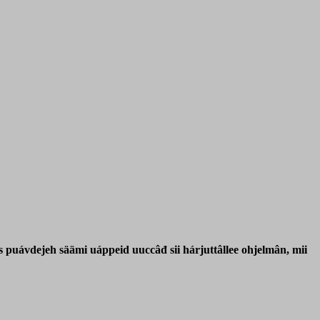
s puávdejeh säämi uáppeid uuccâđ sii hárjuttâllee ohjelmân, mii