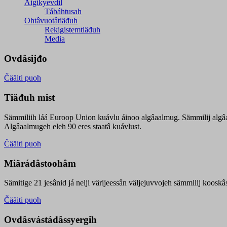
Äigikyevdil
Tábáhtusah
Ohtâvuotâtiäđuh
Rekigistemtiäđuh
Media
Ovdâsijđo
Čääiti puoh
Tiäđuh mist
Sämmiliih láá Euroop Union kuávlu áinoo algâaalmug. Sämmilij algâ
Algâaalmugeh eleh 90 eres staatâ kuávlust.
Čääiti puoh
Miärádâstoohâm
Sämitige 21 jesânid já nelji värijeessân väljejuvvojeh sämmilij koosk
Čääiti puoh
Ovdâsvástádâssyergih