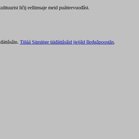
lttuurist ličij eellimsaje meid puátteevuođâst.
äđáttâsâin.
Tiiláá Sämitige tiäđáttâsâid jieijâd šleđgâpoostân
.