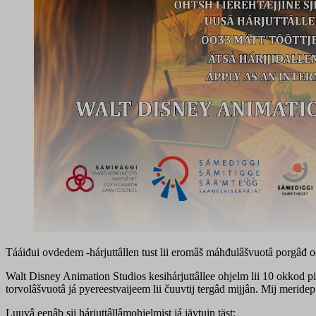
Tááiđui ovdedem -hárjuttâllen tust lii eromâš máhđulâšvuotâ porgâđ oo
Walt Disney Animation Studios kesihárjuttâllee ohjelm lii 10 okkod piš
torvolâšvuotâ já pyereestvaijeem lii čuuvtij tergâd mijjân. Mij meride
Luuvâ eenâb sii hárjuttâllâmohjelmist já iävtuin täst: