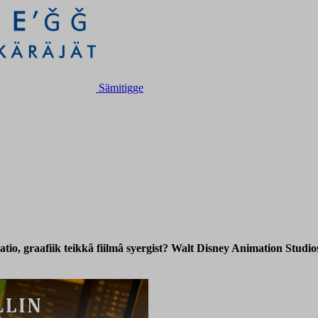
Sämitigge
io, graafiik teikkâ fiilmâ syergist? Walt Disney Animation Studio