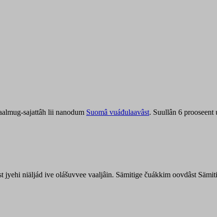
aalmug-sajattâh lii nanodum
Suomâ vuáđulaavâst
. Suullân 6 prooseent
âst jyehi niäljád ive olášuvvee vaaljâin. Sämitige čuákkim oovdâst Säm