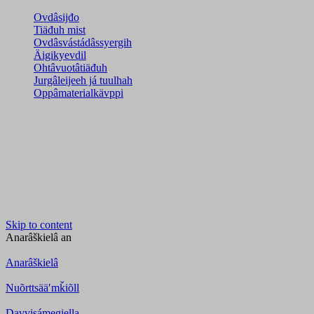
Ovdâsijđo
Tiäđuh mist
Ovdâsvástádâssyergih
Äigikyevdil
Ohtâvuotâtiäđuh
Jurgâleijeeh já tuulhah
Oppâmaterialkävppi
Skip to content
Anarâškielâ
an
Anarâškielâ
Nuõrttsääʹmǩiõll
Davvisámegiella