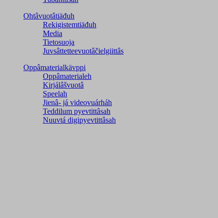
Ohtâvuotâtiäđuh
Rekigistemtiäđuh
Media
Tietosuoja
Juvsâttetteevuotâčielgiittâs
Oppâmaterialkävppi
Oppâmaterialeh
Kirjálâšvuotâ
Speelah
Jienâ- já videovuárháh
Teddilum pyevtittâsah
Nuuvtá digipyevtittâsah