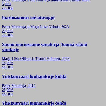
5,00
€
alv. 0%
Inarinsaamen taivutusoppi
Petter Morottaja ja Marja-Liisa Olthuis, 2023
20,00
€
alv. 0%
Suomi-inarinsaame sanakirja Suomâ-säämi
sänikirje
Marja-Liisa Olthuis ja Taarna Valtonen, 2023
15,00
€
alv. 0%
Virkkuuvääri luuhamkirje kiđđâ
Petter Morottaja, 2014
25,00
€
alv. 0%
Virkkuuvääri luuhamkirje čohčâ