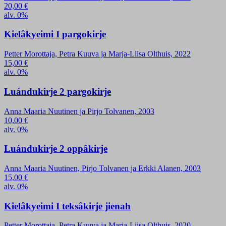
20,00
€
alv. 0%
Kielâkyeimi I pargokirje
Petter Morottaja, Petra Kuuva ja Marja-Liisa Olthuis, 2022
15,00
€
alv. 0%
Luándukirje 2 pargokirje
Anna Maaria Nuutinen ja Pirjo Tolvanen, 2003
10,00
€
alv. 0%
Luándukirje 2 oppâkirje
Anna Maaria Nuutinen, Pirjo Tolvanen ja Erkki Alanen, 2003
15,00
€
alv. 0%
Kielâkyeimi I teksâkirje jienah
Petter Morottaja, Petra Kuuva ja Marja-Liisa Olthuis, 2020