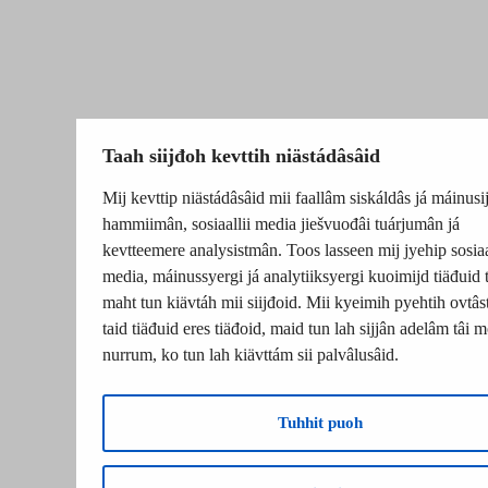
Taah siijđoh kevttih niästádâsâid
Mij kevttip niästádâsâid mii faallâm siskáldâs já máinusi
hammiimân, sosiaallii media jiešvuođâi tuárjumân já
kevtteemere analysistmân. Toos lasseen mij jyehip sosiaa
media, máinussyergi já analytiiksyergi kuoimijd tiäđuid t
maht tun kiävtáh mii siijđoid. Mii kyeimih pyehtih ovtâst
taid tiäđuid eres tiäđoid, maid tun lah sijjân adelâm tâi 
nurrum, ko tun lah kiävttám sii palvâlusâid.
Tuhhit puoh