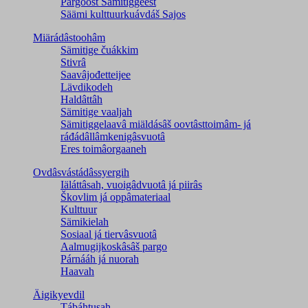
Pargoost Sämitiggeest
Säämi kulttuurkuávdáš Sajos
Miärádâstoohâm
Sämitige čuákkim
Stivrâ
Saavâjođetteijee
Lävdikodeh
Haldâttâh
Sämitige vaaljah
Sämitiggelaavâ miäldásâš oovtâsttoimâm- já
ráđádâllâmkenigâsvuotâ
Eres toimâorgaaneh
Ovdâsvástádâssyergih
Iäláttâsah, vuoigâdvuotâ já piirâs
Škovlim já oppâmateriaal
Kulttuur
Sämikielah
Sosiaal já tiervâsvuotâ
Aalmugijkoskâsâš pargo
Párnááh já nuorah
Haavah
Äigikyevdil
Tábáhtusah