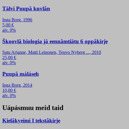
Tälvi Puupâ kuvlân
Inga Borg, 1996
5,00
€
alv. 0%
Škoovlâ biologia já eennâmtiätu 6 oppâkirje
Satu Arjanne, Matti Leinonen, Teuvo Nyberg ..., 2010
25,00
€
alv. 0%
Puupâ máláseh
Inga Borg, 2014
10,00
€
alv. 0%
Uápásmuu meid taid
Kielâkyeimi I tekstâkirje