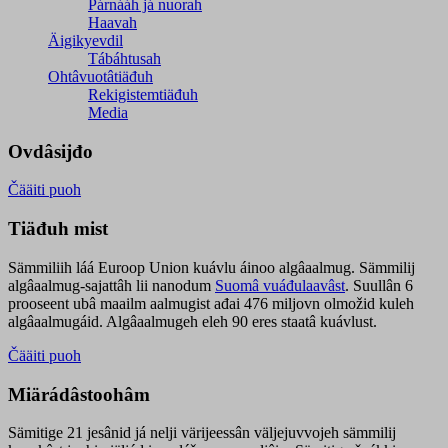
Párnááh já nuorah
Haavah
Äigikyevdil
Tábáhtusah
Ohtâvuotâtiäđuh
Rekigistemtiäđuh
Media
Ovdâsijđo
Čääiti puoh
Tiäđuh mist
Sämmiliih láá Euroop Union kuávlu áinoo algâaalmug. Sämmilij
algâaalmug-sajattâh lii nanodum
Suomâ vuáđulaavâst
. Suullân 6
prooseent ubâ maailm aalmugist ađai 476 miljovn olmožid kuleh
algâaalmugáid. Algâaalmugeh eleh 90 eres staatâ kuávlust.
Čääiti puoh
Miärádâstoohâm
Sämitige 21 jesânid já nelji värijeessân väljejuvvojeh sämmilij