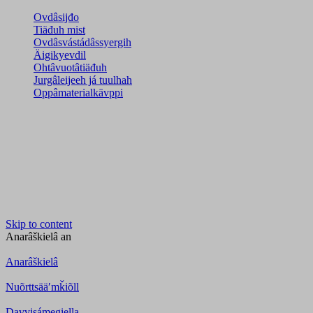
Ovdâsijđo
Tiäđuh mist
Ovdâsvástádâssyergih
Äigikyevdil
Ohtâvuotâtiäđuh
Jurgâleijeeh já tuulhah
Oppâmaterialkävppi
Skip to content
Anarâškielâ
an
Anarâškielâ
Nuõrttsääʹmǩiõll
Davvisámegiella