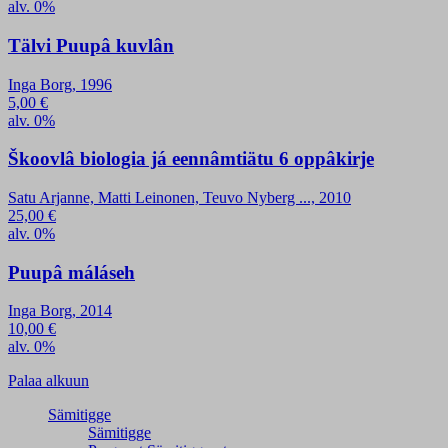
alv. 0%
Tälvi Puupâ kuvlân
Inga Borg, 1996
5,00
€
alv. 0%
Škoovlâ biologia já eennâmtiätu 6 oppâkirje
Satu Arjanne, Matti Leinonen, Teuvo Nyberg ..., 2010
25,00
€
alv. 0%
Puupâ máláseh
Inga Borg, 2014
10,00
€
alv. 0%
Palaa alkuun
Sämitigge
Sämitigge