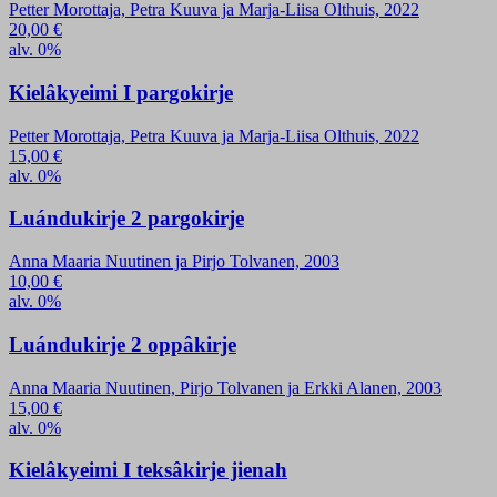
Petter Morottaja, Petra Kuuva ja Marja-Liisa Olthuis, 2022
20,00
€
alv. 0%
Kielâkyeimi I pargokirje
Petter Morottaja, Petra Kuuva ja Marja-Liisa Olthuis, 2022
15,00
€
alv. 0%
Luándukirje 2 pargokirje
Anna Maaria Nuutinen ja Pirjo Tolvanen, 2003
10,00
€
alv. 0%
Luándukirje 2 oppâkirje
Anna Maaria Nuutinen, Pirjo Tolvanen ja Erkki Alanen, 2003
15,00
€
alv. 0%
Kielâkyeimi I teksâkirje jienah