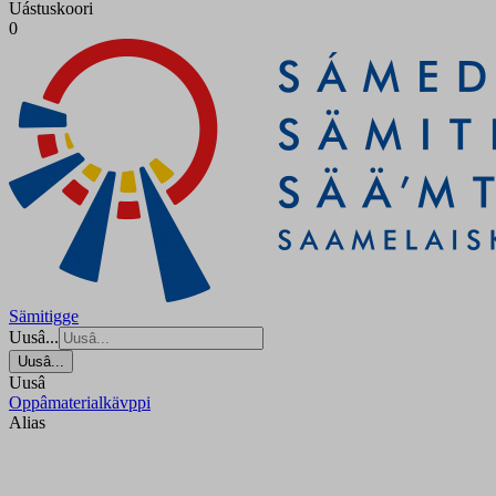
Uástuskoori
0
Sämitigge
Uusâ...
Uusâ...
Uusâ
Oppâmaterialkävppi
Alias