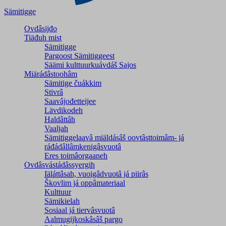
Sämitigge
Ovdâsijđo
Tiäđuh mist
Sämitigge
Pargoost Sämitiggeest
Säämi kulttuurkuávdáš Sajos
Miärádâstoohâm
Sämitige čuákkim
Stivrâ
Saavâjođetteijee
Lävdikodeh
Haldâttâh
Vaaljah
Sämitiggelaavâ miäldásâš oovtâsttoimâm- já
ráđádâllâmkenigâsvuotâ
Eres toimâorgaaneh
Ovdâsvástádâssyergih
Iäláttâsah, vuoigâdvuotâ já piirâs
Škovlim já oppâmateriaal
Kulttuur
Sämikielah
Sosiaal já tiervâsvuotâ
Aalmugijkoskâsâš pargo