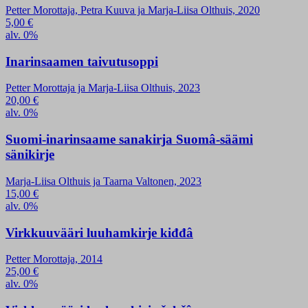
Petter Morottaja, Petra Kuuva ja Marja-Liisa Olthuis, 2020
5,00
€
alv. 0%
Inarinsaamen taivutusoppi
Petter Morottaja ja Marja-Liisa Olthuis, 2023
20,00
€
alv. 0%
Suomi-inarinsaame sanakirja Suomâ-säämi
sänikirje
Marja-Liisa Olthuis ja Taarna Valtonen, 2023
15,00
€
alv. 0%
Virkkuuvääri luuhamkirje kiđđâ
Petter Morottaja, 2014
25,00
€
alv. 0%