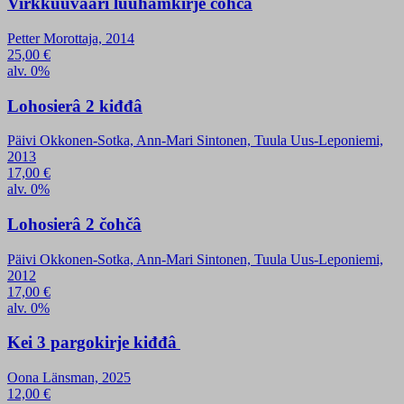
Virkkuuvääri luuhamkirje čohčâ
Petter Morottaja, 2014
25,00
€
alv. 0%
Lohosierâ 2 kiđđâ
Päivi Okkonen-Sotka, Ann-Mari Sintonen, Tuula Uus-Leponiemi,
2013
17,00
€
alv. 0%
Lohosierâ 2 čohčâ
Päivi Okkonen-Sotka, Ann-Mari Sintonen, Tuula Uus-Leponiemi,
2012
17,00
€
alv. 0%
Kei 3 pargokirje kiđđâ
Oona Länsman, 2025
12,00
€