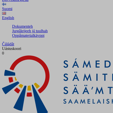
Suomi
English
Dokumenteh
Jurgâleijeeh já tuulhah
Oppâmaterialkävppi
Čáládât
Uástuskoori
0