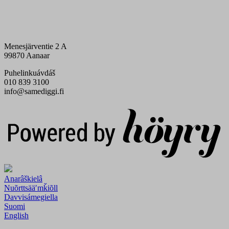
Menesjärventie 2 A
99870 Aanaar
Puhelinkuávdáš
010 839 3100
info@samediggi.fi
Digi- ja mainostoimisto Höyry Rovaniemi ja Oulu
Anarâškielâ
Nuõrttsääʹmǩiõll
Davvisámegiella
Suomi
English