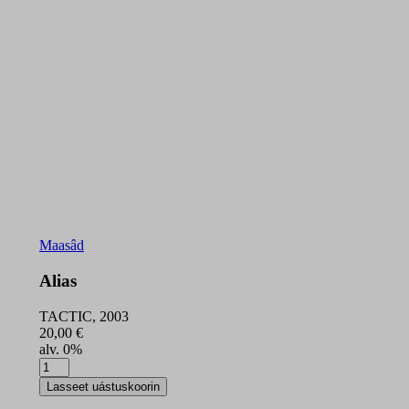
Maasâd
Alias
TACTIC, 2003
20,00
€
alv. 0%
Alias
quantity
Lasseet uástuskoorin