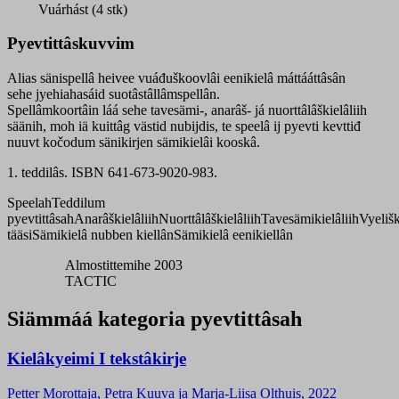
Vuárhást (4 stk)
Pyevtittâskuvvim
Alias sänispellâ heivee vuáđuškoovlâi eenikielâ máttááttâsân
sehe jyehiahasáid suotâstâllâmspellân.
Spellâmkoortâin láá sehe tavesämi-, anarâš- já nuorttâlâškielâliih
säänih, moh iä kuittâg västid nubijdis, te speelâ ij pyevti kevttiđ
nuuvt kočodum sänikirjen sämikielâi kooskâ.
1. teddilâs. ISBN 641-673-9020-983.
Speelah
Teddilum
pyevtittâsah
Anarâškielâliih
Nuorttâlâškielâliih
Tavesämikielâliih
Vyeliš
tääsi
Sämikielâ nubben kiellân
Sämikielâ eenikiellân
Almostittemihe 2003
TACTIC
Siämmáá kategoria pyevtittâsah
Kielâkyeimi I tekstâkirje
Petter Morottaja, Petra Kuuva ja Marja-Liisa Olthuis, 2022