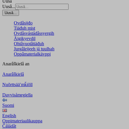
Uusâ
Uusâ...
Uusâ...
Ovdâsijđo
Tiäđuh mist
Ovdâsvástádâssyergih
Äigikyevdil
Ohtâvuotâtiäđuh
Jurgâleijeeh já tuulhah
Oppâmaterialkävppi
Anarâškielâ
an
Anarâškielâ
Nuõrttsääʹmǩiõll
Davvisámegiella
Suomi
English
Oppimateriaalikauppa
Čáládât