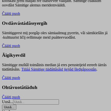
kooskâst jyehi niäljád ive olášuvvee vaaljâin. Sämitige čuákkim
oovdâst Sämitige alemus meridemvääldi.
Čääiti puoh
Ovdâsvástádâssyergih
Sämitiggeest mij porgâp oles sämiaalmug pyerrin, vâi sämikielâin já
-kulttuurist ličij eellimsaje meid puátteevuođâst.
Čääiti puoh
Äigikyevdil
Sämitigge muštâl toimâinis median já eres perusteijeid eereeb iärrás
tiäđáttâsâin.
Tiiláá Sämitige tiäđáttâsâid jieijâd šleđgâpoostân
.
Čääiti puoh
Ohtâvuotâtiäđuh
Čääiti puoh
Uusâ...
Uusâ...